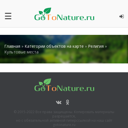
☰
Главная
»
Категории объектов на карте
»
Религия
»
Культовые места
© 2015-2022 Все права защищены. Копировать материалы
разрешается,
но с обязательной активной гиперссылкой на наш сайт
gotonature.ru