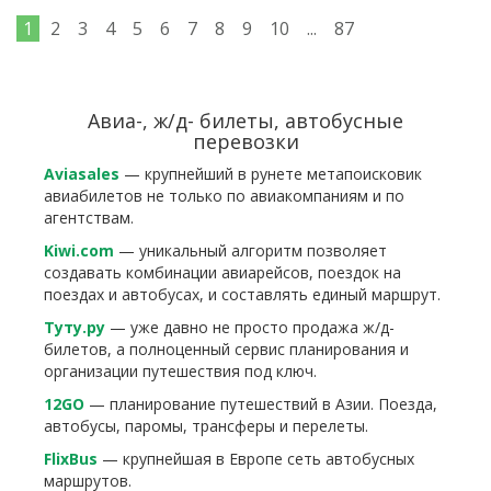
1
2
3
4
5
6
7
8
9
10
...
87
Авиа-, ж/д- билеты, автобусные
перевозки
Aviasales
— крупнейший в рунете метапоисковик
авиабилетов не только по авиакомпаниям и по
агентствам.
Kiwi.com
— уникальный алгоритм позволяет
создавать комбинации авиарейсов, поездок на
поездах и автобусах, и составлять единый маршрут.
Туту.ру
— уже давно не просто продажа ж/д-
билетов, а полноценный сервис планирования и
организации путешествия под ключ.
12GO
— планирование путешествий в Азии. Поезда,
автобусы, паромы, трансферы и перелеты.
FlixBus
— крупнейшая в Европе сеть автобусных
маршрутов.