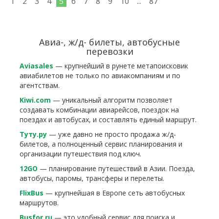
1
2
3
4
5
6
7
8
9
10
...
87
Авиа-, ж/д- билеты, автобусные
перевозки
Aviasales
— крупнейший в рунете метапоисковик
авиабилетов не только по авиакомпаниям и по
агентствам.
Kiwi.com
— уникальный алгоритм позволяет
создавать комбинации авиарейсов, поездок на
поездах и автобусах, и составлять единый маршрут.
Туту.ру
— уже давно не просто продажа ж/д-
билетов, а полноценный сервис планирования и
организации путешествия под ключ.
12GO
— планирование путешествий в Азии. Поезда,
автобусы, паромы, трансферы и перелеты.
FlixBus
— крупнейшая в Европе сеть автобусных
маршрутов.
Busfor.ru
— это удобный сервис для поиска и