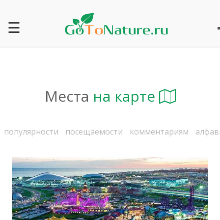
☰
Места
на карте
популярности
посещаемости
комментариям
алфав