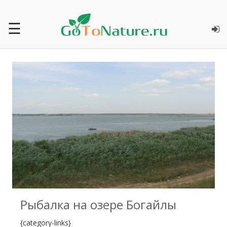
☰
0
Рыбалка на озере Богайлы
{category-links}