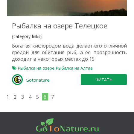
1
Рыбалка на озере Телецкое
{category-links}
Богатая кислородом вода делает его отличной
средой для обитания рыб, а ее прозрачность
доходит в некоторых местах до 15
Рыбалка на озере
Рыбалка на Алтае
Gotonature
ЧИТАТЬ
1
2
3
4
5
6
7