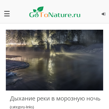
☰
1
Дыхание реки в морозную ночь
{category-links}