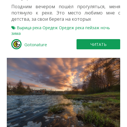
Поздним вечером пошёл прогуляться, меня
потянуло к реке. Это место любимо мне с
детства, за свои берега на которых
Вырица
река Оредеж
Оредеж
река
пейзаж
ночь
зима
Gotonature
ЧИТАТЬ
1