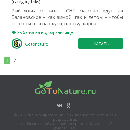
{category-links}
Рыболовы со всего СНГ массово едут на
Балановское – как зимой, так и летом – чтобы
поохотиться на окуня, плотву, карпа,
Рыбалка на водохранилище
Gotonature
ЧИТАТЬ
1
2
© 2015-2022 Все права защищены. Копировать материалы
разрешается,
но с обязательной активной гиперссылкой на наш сайт
gotonature.ru