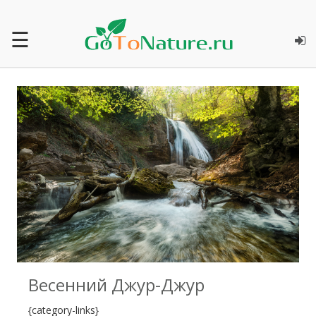
☰
0
Весенний Джур-Джур
{category-links}