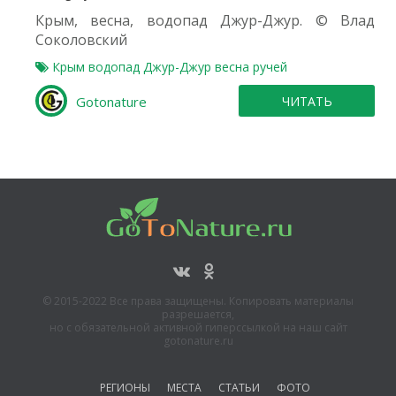
Крым, весна, водопад Джур-Джур. © Влад
Соколовский
Крым
водопад
Джур-Джур
весна
ручей
Gotonature
ЧИТАТЬ
© 2015-2022 Все права защищены. Копировать материалы
разрешается,
но с обязательной активной гиперссылкой на наш сайт
gotonature.ru
РЕГИОНЫ
МЕСТА
СТАТЬИ
ФОТО