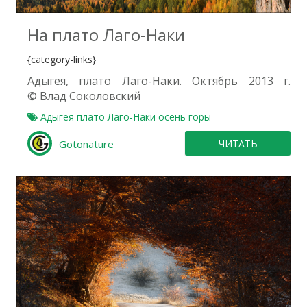
На плато Лаго-Наки
{category-links}
Адыгея, плато Лаго-Наки. Октябрь 2013 г.
© Влад Соколовский
Адыгея
плато Лаго-Наки
осень
горы
Gotonature
ЧИТАТЬ