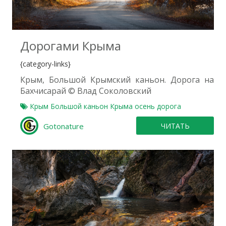
0
Дорогами Крыма
{category-links}
Крым, Большой Крымский каньон. Дорога на
Бахчисарай © Влад Соколовский
Крым
Большой каньон Крыма
осень
дорога
Gotonature
ЧИТАТЬ