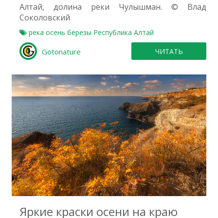
Алтай, долина реки Чулышман. © Влад
Соколовский
река
осень
березы
Республика Алтай
Gotonature
ЧИТАТЬ
0
Яркие краски осени на краю