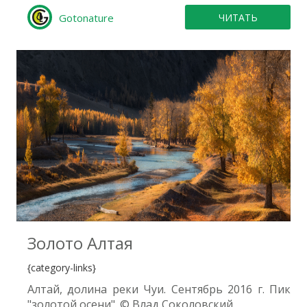
Gotonature
ЧИТАТЬ
0
Золото Алтая
{category-links}
Алтай, долина реки Чуи. Сентябрь 2016 г. Пик
"золотой осени". © Влад Соколовский