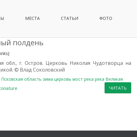
НЫ
МЕСТА
СТАТЬИ
ФОТО
ный полдень
inks}
ая обл., г. Остров. Церковь Николая Чудотворца на
ликой. © Влад Соколовский
ж
Псковская область
зима
церковь
мост
река
река Великая
tonature
ЧИТАТЬ