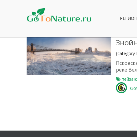
РЕГИО
Зной
{category-l
Псковск
1
реке Ве
пейза
Go