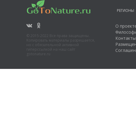
РЕГИОНЫ
О проект
Философи
© 2015-2022 Все права защищены.
Контакты
Копировать материалы разрешается,
Размещен
но с обязательной активной
гиперссылкой на наш сайт
Соглашен
gotonature.ru