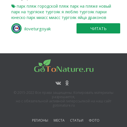
парк
пляж
городской пляж
парк на пляже
новый
парк на тургяоке
тургояк
я люблю тургояк
парки
юнеско
парк миасс
миасс тургояк
яйца драконов
iloveturgoyak
ЧИТАТЬ
© 2015-2022 Все права защищены. Копировать материалы
разрешается,
но с обязательной активной гиперссылкой на наш сайт
gotonature.ru
РЕГИОНЫ
МЕСТА
СТАТЬИ
ФОТО