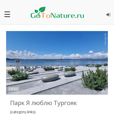
☰
0
Парк Я люблю Тургояк
{category-links}