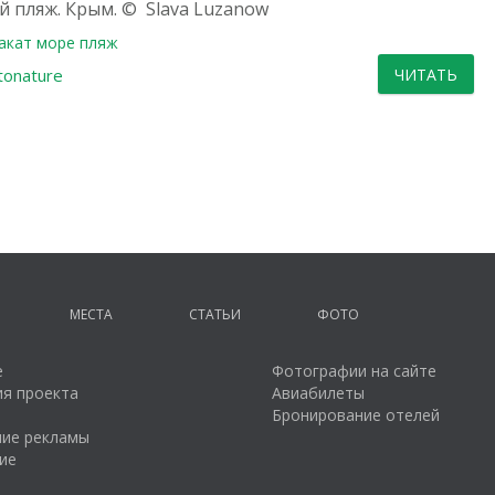
 пляж. Крым. © Slava Luzanow
акат
море
пляж
tonature
ЧИТАТЬ
МЕСТА
СТАТЬИ
ФОТО
е
Фотографии на сайте
я проекта
Авиабилеты
Бронирование отелей
ие рекламы
ие