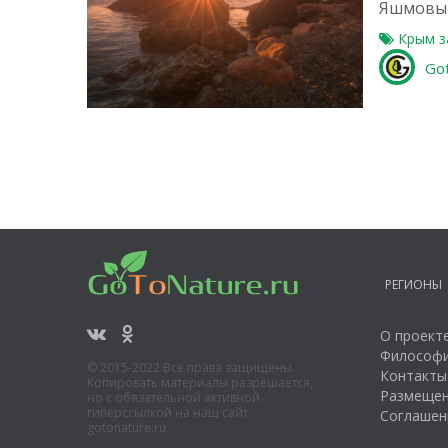
Яшмовый
Крым
з
Go
1
РЕГИОНЫ
О проект
Философи
© 2015-2022 Все права защищены.
Контакты
Копировать материалы разрешается,
Размещен
но с обязательной активной
гиперссылкой на наш сайт
Соглашен
gotonature.ru