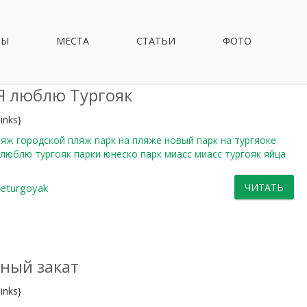
НЫ
МЕСТА
СТАТЬИ
ФОТО
Я люблю Тургояк
inks}
ляж
городской пляж
парк на пляже
новый парк на тургяоке
 люблю тургояк
парки юнеско
парк миасс
миасс тургояк
яйца
veturgoyak
ЧИТАТЬ
ный закат
inks}