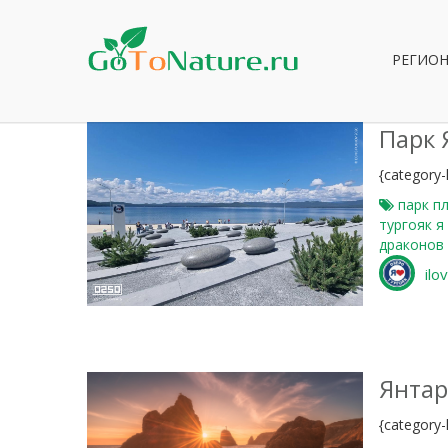
РЕГИО
Парк 
{category-l
парк
п
тургояк
я
драконов
ilo
0
Янтар
{category-l