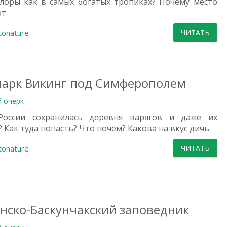
лоры как в самых богатых тропиках? Почему место
ют
tonature
ЧИТАТЬ
арк Викинг под Симферополем
й очерк
России сохранилась деревня варягов и даже их
 Как туда попасть? Что почем? Какова на вкус дичь
tonature
ЧИТАТЬ
нско-Баскунчакский заповедник