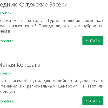
едник Калужские Засеки
й очерк
оссии места, которые Тургенев любил также как
ую низменность? Правда ли, что там зубров не
чем в
tonature
ЧИТАТЬ
Малая Кокшага
й очерк
ека – «малый путь» для марийцев и украшена в
 течении их региональным центром? Не этот ли
зобилует
tonature
ЧИТАТЬ