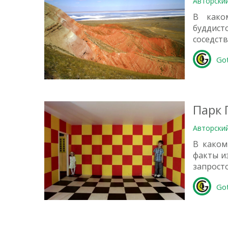
Авторски
В како
буддист
соседств
Go
1
Парк 
Авторски
В каком
факты и
запрост
0
Go