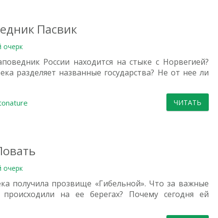
едник Пасвик
й очерк
аповедник России находится на стыке с Норвегией?
река разделяет названные государства? Не от нее ли
tonature
ЧИТАТЬ
Ловать
й очерк
ека получила прозвище «Гибельной». Что за важные
 происходили на ее берегах? Почему сегодня ей