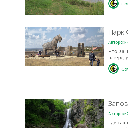
Go
0
Парк 
Авторски
Что за 
лагере, 
1
Go
Запов
Авторски
Где в ю