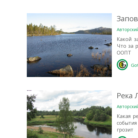
Запов
Авторски
Какой з
Что за 
ООПТ
Go
1
Река 
Авторски
Какая р
события
грозит