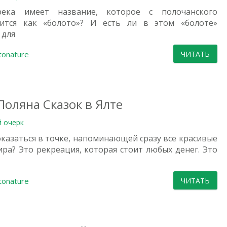
река имеет название, которое с полочанского
ится как «болото»? И есть ли в этом «болоте»
 для
tonature
ЧИТАТЬ
Поляна Сказок в Ялте
й очерк
оказаться в точке, напоминающей сразу все красивые
ира? Это рекреация, которая стоит любых денег. Это
tonature
ЧИТАТЬ