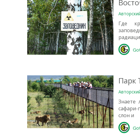
Восто
Авторски
Где кр
запове
радиаци
0
Go
Парк 
Авторски
Знаете 
сафари-
слон и
0
Go