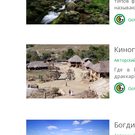
типов ф
называ
2
Go
Киноп
Авторски
Где в 
драккар?
Go
0
Богди