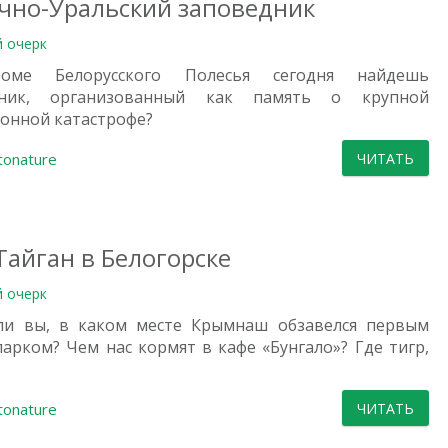
чно-Уральский заповедник
й очерк
оме Белорусского Полесья сегодня найдешь
дник, организованный как память о крупной
онной катастрофе?
tonature
ЧИТАТЬ
Тайган в Белогорске
й очерк
ли вы, в каком месте Крымнаш обзавелся первым
парком? Чем нас кормят в кафе «Бунгало»? Где тигр,
tonature
ЧИТАТЬ