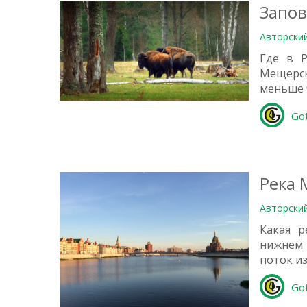
Запов
Авторски
Где в Р
Мещерск
1
меньше 
Go
Река 
Авторски
Какая р
нижнем
поток и
Go
1