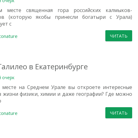
й очерк
м месте священная гора российских калмыков-
ов (которую якобы принесли богатыри с Урала)
ует с
tonature
ЧИТАТЬ
Галилео в Екатеринбурге
й очерк
 месте на Среднем Урале вы откроете интересные
з жизни физики, химии и даже географии? Где можно
о
tonature
ЧИТАТЬ