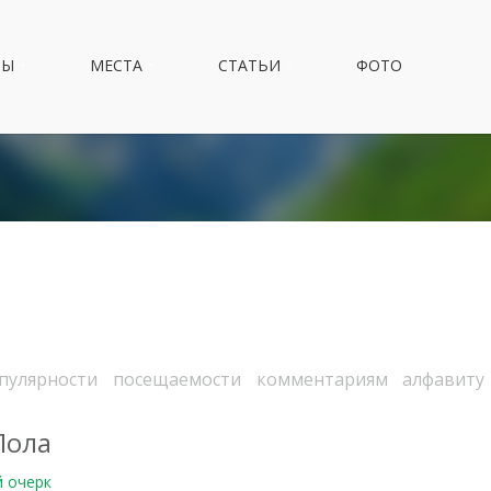
НЫ
МЕСТА
СТАТЬИ
ФОТО
пулярности
посещаемости
комментариям
алфавиту
Пола
й очерк