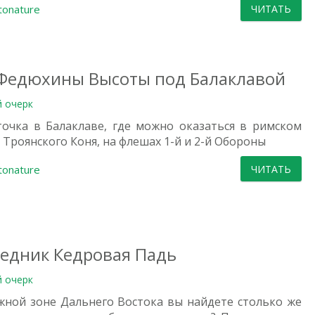
tonature
ЧИТАТЬ
Федюхины Высоты под Балаклавой
й очерк
точка в Балаклаве, где можно оказаться в римском
у Троянского Коня, на флешах 1-й и 2-й Обороны
tonature
ЧИТАТЬ
едник Кедровая Падь
й очерк
жной зоне Дальнего Востока вы найдете столько же