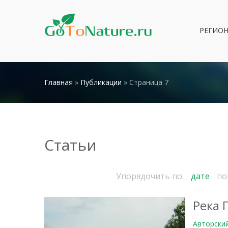
РЕГИО
Главная
»
Публикации
» Страница 7
Статьи
Упорядочить по:
дате
по
Река 
Авторски