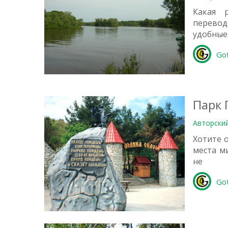
Какая 
перевод
удобные
Go
2
Парк 
Авторски
Хотите 
места м
не
Go
0