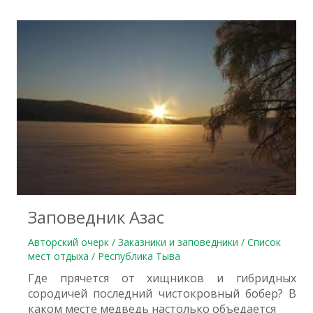
0
Заповедник Азас
Авторский очерк / Заказники и заповедники / Список
мест отдыха / Республика Тыва
Где прячется от хищников и гибридных
сородичей последний чистокровный бобер? В
каком месте медведь настолько объедается