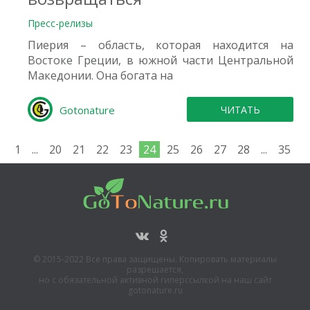
Пресс-релизы
Пиерия – область, которая находится на
Востоке Греции, в южной части Центральной
Македонии. Она богата на
Gotonature
ЧИТАТЬ
1
...
20
21
22
23
24
25
26
27
28
...
35
© 2015-2022 Все права защищены. Копировать материалы
разрешается,
но с обязательной активной гиперссылкой на наш сайт
gotonature.ru