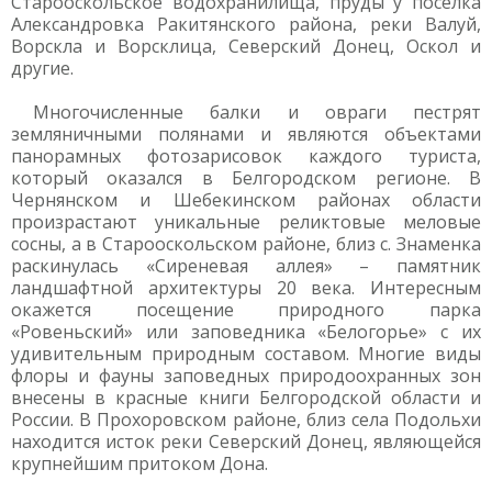
Старооскольское водохранилища, пруды у поселка
Александровка Ракитянского района, реки Валуй,
Ворскла и Ворсклица, Северский Донец, Оскол и
другие.
Многочисленные балки и овраги пестрят
земляничными полянами и являются объектами
панорамных фотозарисовок каждого туриста,
который оказался в Белгородском регионе. В
Чернянском и Шебекинском районах области
произрастают уникальные реликтовые меловые
сосны, а в Старооскольском районе, близ с. Знаменка
раскинулась «Сиреневая аллея» – памятник
ландшафтной архитектуры 20 века. Интересным
окажется посещение природного парка
«Ровеньский» или заповедника «Белогорье» с их
удивительным природным составом. Многие виды
флоры и фауны заповедных природоохранных зон
внесены в красные книги Белгородской области и
России. В Прохоровском районе, близ села Подольхи
находится исток реки Северский Донец, являющейся
крупнейшим притоком Дона.