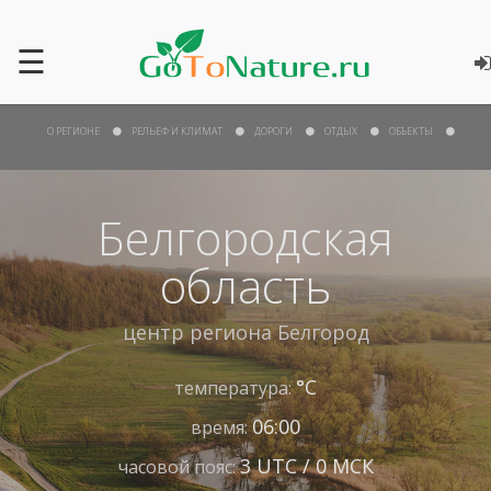
☰
О РЕГИОНЕ
РЕЛЬЕФ И КЛИМАТ
ДОРОГИ
ОТДЫХ
ОБЪЕКТЫ
Белгородская
область
центр региона
Белгород
°С
температура:
06:00
время:
3 UTC / 0 МСК
часовой пояс: