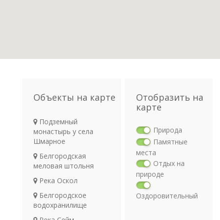
Объекты на карте
Отобразить на
карте
Подземный
Природа
монастырь у села
Шмарное
Памятные
места
Белгородская
Отдых на
меловая штольня
природе
Река Оскол
Белгородское
Оздоровительный
водохранилище
отдых
Религия
Река Сейм