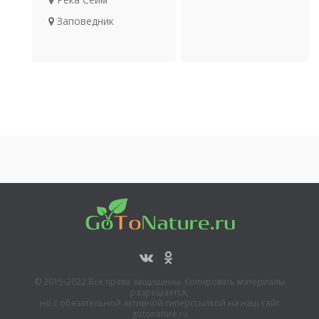
Археология
Заповедник
Транспорт
«Белогорье»
Рыбалка на
Белгородском
водохранилище
Мемориальный
комплекс
«Прохоровское поле»
Юсуповский дворец в
селе Ракитное
© 2015-2022 Все права защищены. Копировать материалы
разрешается,
но с обязательной активной гиперссылкой на наш сайт
gotonature.ru