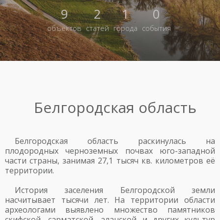
9
2
1
0
объектов
статей
города
события
Белгородская область
Белгородская область раскинулась на
плодородных черноземных почвах юго-западной
части страны, занимая 27,1 тысяч кв. километров её
территории.
История заселения Белгородской земли
насчитывает тысячи лет. На территории области
археологами выявлено множество памятников
скифской, сарматской, аланской и других культур