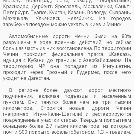
Москву, Волгоград, Сочи, Самару, Новороссийск,
Краснодар, Дербент, Ярославль, Москаленки, Санкт-
Петербург, Туапсе, Курган, Казань, Вологду, Сызрань,
Махачкалу, Ульяновск, Челябинск. Из городов
зарубежья поездом можно уехать в Киев и Минск.
Автомобильные дороги Чечни были на 80%
разрушены в ходе военных действий, но сейчас
большая часть из них восстановлена. По территории
Чечни проходит федеральная трасса «Кавказ»,
идущая с Кубани до границы с Азербайджаном. На
территорию ЧР она попадает из Ингушетии,
проходит через Грозный и Гудермес, после чего
уходит на Дагестан.
В регионе более двухсот дорог местного
подчинения, включая подъезды к населенным
пунктам. Они тянутся более чем на три тысячи
километров. Строятся новые дороги Чечни
(например, Итум-Кали–Шатили) и реставрируются
поврежденные участки старых. Твердым покрытием
оснащено более 2,7 тысяч километров, из которых
почти 500 покрыто асфальтобетоном, 1,3 – гравием,