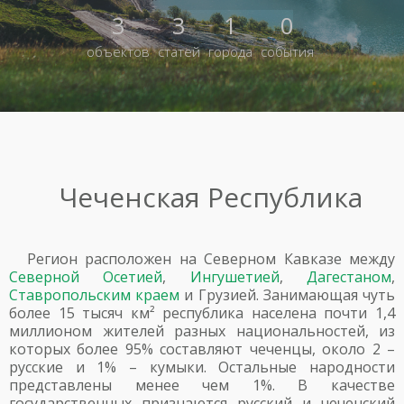
3
3
1
0
объектов
статей
города
события
Чеченская Республика
Регион расположен на Северном Кавказе между
Северной Осетией
,
Ингушетией
,
Дагестаном
,
Ставропольским краем
и Грузией. Занимающая чуть
более 15 тысяч км² республика населена почти 1,4
миллионом жителей разных национальностей, из
которых более 95% составляют чеченцы, около 2 –
русские и 1% – кумыки. Остальные народности
представлены менее чем 1%. В качестве
государственных признаются русский и чеченский