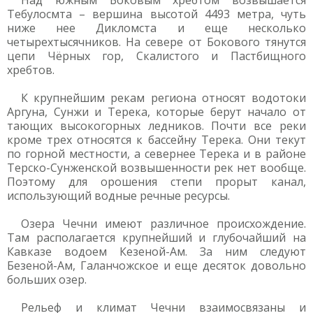
Над южным Боковым хребтом возвышается
Тебулосмта – вершина высотой 4493 метра, чуть
ниже нее Дикломста и еще несколько
четырехтысячников. На севере от Бокового тянутся
цепи Чёрных гор, Скалистого и Пастбищного
хребтов.
К крупнейшим рекам региона относят водотоки
Аргуна, Сунжи и Терека, которые берут начало от
тающих высокогорных ледников. Почти все реки
кроме трех относятся к бассейну Терека. Они текут
по горной местности, а севернее Терека и в районе
Терско-Сунженской возвышенности рек нет вообще.
Поэтому для орошения степи прорыт канал,
использующий водные речные ресурсы.
Озера Чечни имеют различное происхождение.
Там располагается крупнейший и глубочайший на
Кавказе водоем Кезеной-Ам. За ним следуют
Безеной-Ам, Галанчожское и еще десяток довольно
больших озер.
Рельеф и климат Чечни взаимосвязаны и