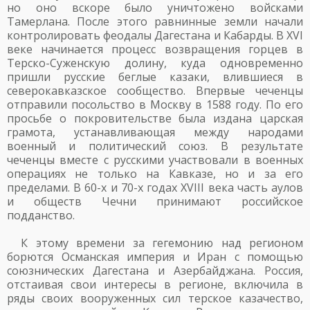
но оно вскоре было уничтожено войсками
Тамерлана. После этого равнинные земли начали
контролировать феодалы Дагестана и Кабарды. В XVI
веке начинается процесс возвращения горцев в
Терско-Суженскую долину, куда одновременно
пришли русские беглые казаки, влившиеся в
северокавказское сообщество. Впервые чеченцы
отправили посольство в Москву в 1588 году. По его
просьбе о покровительстве была издана царская
грамота, устанавливающая между народами
военный и политический союз. В результате
чеченцы вместе с русскими участвовали в военных
операциях не только на Кавказе, но и за его
пределами. В 60-х и 70-х годах XVIII века часть аулов
и обществ Чечни принимают российское
подданство.
К этому времени за гегемонию над регионом
борются Османская империя и Иран с помощью
союзнических Дагестана и Азербайджана. Россия,
отстаивая свои интересы в регионе, включила в
ряды своих вооруженных сил терское казачество,