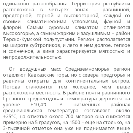
одинаково разнообразны. Территория республики
расположена в четырех зонах – равнинной,
предгорной, горной и высокогорной, каждой со
своими климатическими условиями, фауной и
флорой. Самым суровым климатом отличается
высокогорье, а самым жарким и засушливым – район
Терско-Кумской полупустыни. Регион располагается
на широте субтропиков, и лето в нем долгое, теплое
и солнечное, а зима характеризуется мягкостью и
непродолжительностью.
От воздушных масс Средиземноморья регион
отделяют Кавказские горы, но с севера предгорья и
равнины открыты для континентальных ветров.
Погода становится тем холоднее, чем выше
расположена местность. В районе почти равнинного
Грозного среднегодовая температура держится на
уровне +10,4°С. В низменных районах
среднеиюльская температура составляет около
+25°С, на отметке около 700 метров она снижается
примерно на 5 градусов, на 1500 – еще на столько, на
3-тысячной отметке она уже не поднимается выше