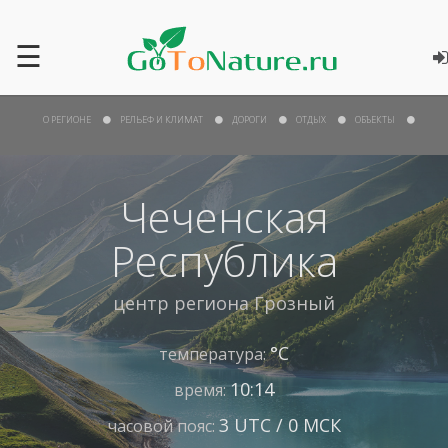
☰
О РЕГИОНЕ
РЕЛЬЕФ И КЛИМАТ
ДОРОГИ
ОТДЫХ
ОБЪЕКТЫ
Чеченская
Республика
центр региона
Грозный
°С
температура:
10:14
время:
3 UTC / 0 МСК
часовой пояс: