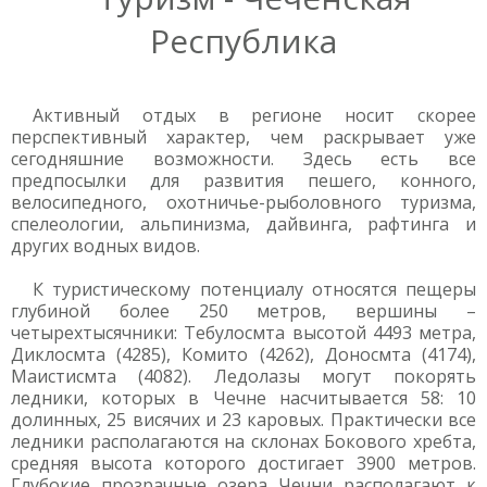
Республика
Активный отдых в регионе носит скорее
перспективный характер, чем раскрывает уже
сегодняшние возможности. Здесь есть все
предпосылки для развития пешего, конного,
велосипедного, охотничье-рыболовного туризма,
спелеологии, альпинизма, дайвинга, рафтинга и
других водных видов.
К туристическому потенциалу относятся пещеры
глубиной более 250 метров, вершины –
четырехтысячники: Тебулосмта высотой 4493 метра,
Диклосмта (4285), Комито (4262), Доносмта (4174),
Маистисмта (4082). Ледолазы могут покорять
ледники, которых в Чечне насчитывается 58: 10
долинных, 25 висячих и 23 каровых. Практически все
ледники располагаются на склонах Бокового хребта,
средняя высота которого достигает 3900 метров.
Глубокие прозрачные озера Чечни располагают к