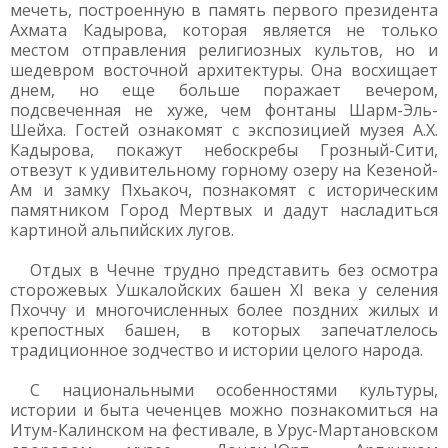
мечеть, построенную в память первого президента
Ахмата Кадырова, которая является не только
местом отправления религиозных культов, но и
шедевром восточной архитектуры. Она восхищает
днем, но еще больше поражает вечером,
подсвеченная не хуже, чем фонтаны Шарм-Эль-
Шейха. Гостей ознакомят с экспозицией музея А.Х.
Кадырова, покажут небоскребы Грозный-Сити,
отвезут к удивительному горному озеру на Кезеной-
Ам и замку Пхьакоч, познакомят с историческим
памятником Город Мертвых и дадут насладиться
картиной альпийских лугов.
Отдых в Чечне трудно представить без осмотра
сторожевых Ушкалойских башен XI века у селения
Пхоччу и многочисленных более поздних жилых и
крепостных башен, в которых запечатлелось
традиционное зодчество и истории целого народа.
С национальными особенностями культуры,
истории и быта чеченцев можно познакомиться на
Итум-Калинском на фестивале, в Урус-Мартановском