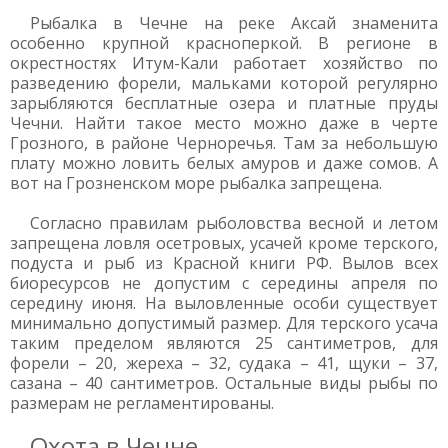
Рыбалка в Чечне на реке Аксай знаменита
особенно крупной красноперкой. В регионе в
окрестностях Итум-Кали работает хозяйство по
разведению форели, мальками которой регулярно
зарыбляются бесплатные озера и платные пруды
Чечни. Найти такое место можно даже в черте
Грозного, в районе Черноречья. Там за небольшую
плату можно ловить белых амуров и даже сомов. А
вот на Грозненском море рыбалка запрещена.
Согласно правилам рыболовства весной и летом
запрещена ловля осетровых, усачей кроме терского,
подуста и рыб из Красной книги РФ. Вылов всех
биоресурсов не допустим с середины апреля по
середину июня. На выловленные особи существует
минимально допустимый размер. Для терского усача
таким пределом являются 25 сантиметров, для
форели – 20, жереха – 32, судака – 41, щуки – 37,
сазана – 40 сантиметров. Остальные виды рыбы по
размерам не регламентированы.
Охота в Чечне