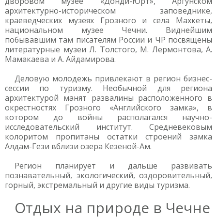
дворовом музее «Донди-Юрт», Аргунском
архитектурно-историческом заповеднике,
краеведческих музеях Грозного и села Махкеты,
национальном музее Чечни. Виднейшим
побывавшим там писателям России и ЧР посвящены
литературные музеи Л. Толстого, М. Лермонтова, А.
Мамакаева и А. Айдамирова.
Деловую молодежь привлекают в регион бизнес-
сессии по туризму. Необычной для региона
архитектурой манят развалины расположенного в
окрестностях Грозного «Английского замка», в
котором до войны располагался научно-
исследовательский институт. Средневековым
колоритом пропитаны остатки строений замка
Алдам-Гези вблизи озера Кезеной-Ам.
Регион планирует и дальше развивать
познавательный, экологический, оздоровительный,
горный, экстремальный и другие виды туризма.
Отдых на природе в Чечне