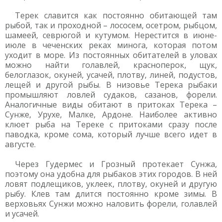
Терек славится как постоянно обитающей там
рыбой, так и проходной – лососем, осетром, рыбцом,
шамеей, севрюгой и кутумом. Нерестится в июне-
июле в чеченских реках минога, которая потом
уходит в море. Из постоянных обитателей в уловах
можно найти голавлей, красноперок, щук,
белоглазок, окуней, усачей, плотву, линей, подустов,
лещей и другой рыбы. В низовье Терека рыбаки
промышляют ловлей судаков, сазанов, форели.
Аналогичные виды обитают в притоках Терека –
Сунже, Урухе, Малке, Ардоне. Наиболее активно
клюет рыба на Тереке с притоками сразу после
паводка, кроме сома, который лучше всего идет в
августе.
Через Гудермес и Грозный протекает Сунжа,
поэтому она удобна для рыбаков этих городов. В ней
ловят подлещиков, уклеек, плотву, окуней и другую
рыбу. Клев там длится постоянно кроме зимы. В
верховьях Сунжи можно наловить форели, голавлей
и усачей.