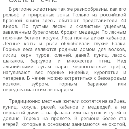
В регионе животные так же разнообразны, как его
рельеф и природные зоны. Только из российской
Красной книги здесь обитают представители 40
видов. По густым лесам и скалистым ущельям,
заваленным буреломом, бродят медведи. По лесным
полянам бегают косули. Леса полны диких кабанов.
Лесные коты и рыси облюбовали глухие балки.
Горные леса являются родным домом для волков,
лисиц, серн, туров, оленей, даней, куниц, ласок,
шакалов, барсуков и множества птиц. Над
альпийскими лугам парят черноголовые грифы,
нагуливают вес горные индейки, куропатки и
тетерева. В Чечне можно встретиться с безоаровым
козлом, зубром, горным бараном или
переднеазиатским леопардом.
Традиционно местные жители охотятся на зайцев,
куниц, косуль, рысей, кабанов и медведей, а из
пернатой дичи – на фазана или на уток и гусей в
долине Терека на пролете. В регионе более ста
егерей, которые в основном занимаются не охотой,