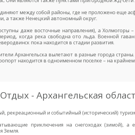
ас. Они являются также пунктами пригородной ЖД-сети 
единяют между собой районы, где не проложено еще ас
и, а также Ненецкий автономный округ.
оступны даже восточные направления), а Холмогоры –
риод, когда река свободна ото льда. Военной гава
еверодвинск пока находится в стадии развития.
тели Архангельска вылетают в разные города страны.
ропорт находится в одноименном поселке – на крайнем 
Отдых - Архангельская облас
ый, рекреационный и событийный (исторический) туриз
атывающие приключения на снегоходах (зимой), а е
я Земля.