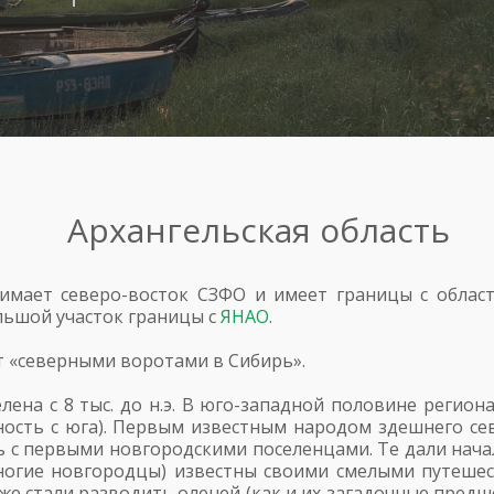
Архангельская область
имает северо-восток СЗФО и имеет границы с облас
ольшой участок границы с
ЯНАО
.
 «северными воротами в Сибирь».
лена с 8 тыс. до н.э. В юго-западной половине регио
ность с юга). Первым известным народом здешнего с
лись с первыми новгородскими поселенцами. Те дали нач
ногие новгородцы) известны своими смелыми путеше
е стали разводить оленей (как и их загадочные предше