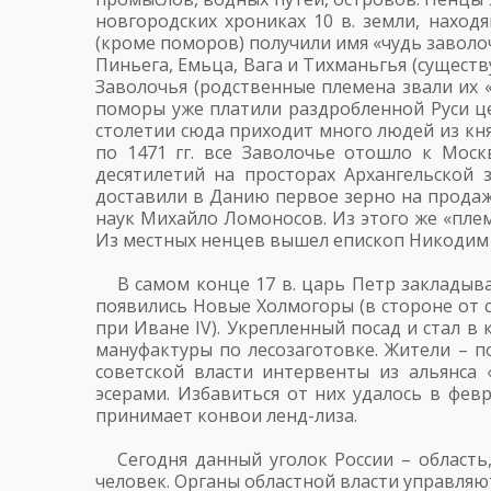
новгородских хрониках 10 в. земли, наход
(кроме поморов) получили имя «чудь заволоч
Пиньега, Емьца, Вага и Тихманьгья (сущест
Заволочья (родственные племена звали их «
поморы уже платили раздробленной Руси це
столетии сюда приходит много людей из кня
по 1471 гг. все Заволочье отошло к Моск
десятилетий на просторах Архангельской 
доставили в Данию первое зерно на продажу
наук Михайло Ломоносов. Из этого же «пле
Из местных ненцев вышел епископ Никодим 
В самом конце 17 в. царь Петр заклады
появились Новые Холмогоры (в стороне от 
при Иване IV). Укрепленный посад и стал в 
мануфактуры по лесозаготовке. Жители – п
советской власти интервенты из альянса 
эсерами. Избавиться от них удалось в февр
принимает конвои ленд-лиза.
Сегодня данный уголок России – область
человек. Органы областной власти управля