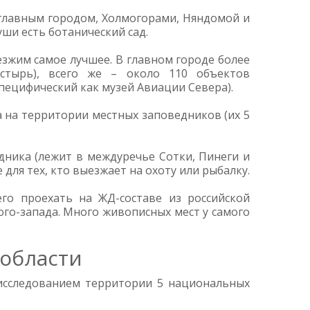
 главным городом, Холмогорами, Няндомой и
ши есть ботанический сад.
езжим самое лучшее. В главном городе более
астырь), всего же – около 110 объектов
специфический как музей Авиации Севера).
а на территории местных заповедников (их 5
дника (лежит в междуречье Сотки, Пинеги и
для тех, кто выезжает на охоту или рыбалку.
го проехать на ЖД-составе из российской
юго-запада. Много живописных мест у самого
 области
 исследованием территории 5 национальных