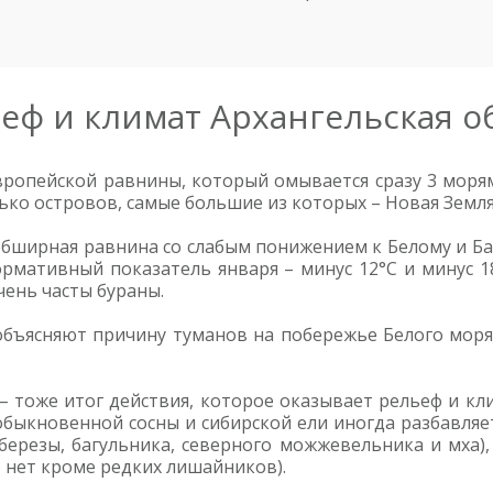
еф и климат Архангельская о
Европейской равнины, который омывается сразу 3 мор
ко островов, самые большие из которых – Новая Земля
 обширная равнина со слабым понижением к Белому и Б
нормативный показатель января – минус 12°C и минус 1
чень часты бураны.
объясняют причину туманов на побережье Белого моря 
 тоже итог действия, которое оказывает рельеф и кли
обыкновенной сосны и сибирской ели иногда разбавля
 березы, багульника, северного можжевельника и мха)
о нет кроме редких лишайников).