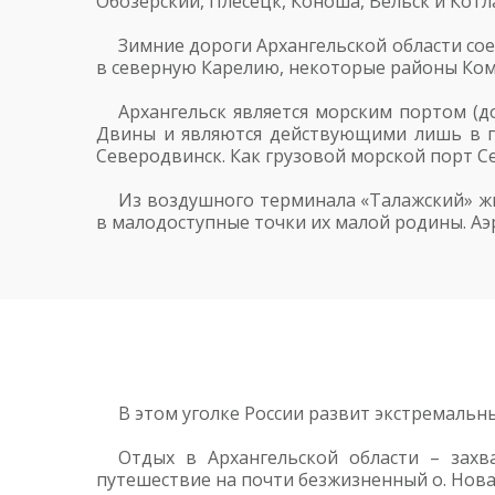
Обозерский, Плесецк, Коноша, Вельск и Котл
Зимние дороги Архангельской области со
в северную Карелию, некоторые районы Ком
Архангельск является морским портом (д
Двины и являются действующими лишь в пе
Северодвинск. Как грузовой морской порт С
Из воздушного терминала «Талажский» жи
в малодоступные точки их малой родины. Аэ
В этом уголке России развит экстремальн
Отдых в Архангельской области – захв
путешествие на почти безжизненный о. Нова