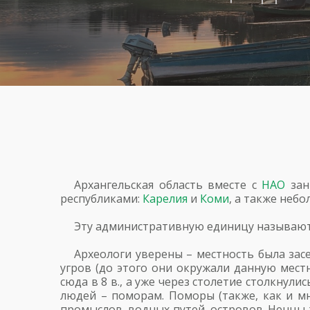
Архангельская область вместе с
НАО
зан
республиками:
Карелия
и
Коми
, а также неб
Эту административную единицу называют
Археологи уверены – местность была засе
угров (до этого они окружали данную мест
сюда в 8 в., а уже через столетие столкну
людей – поморам. Поморы (также, как и м
промыслов, водных путей, островов. Ненцы ж