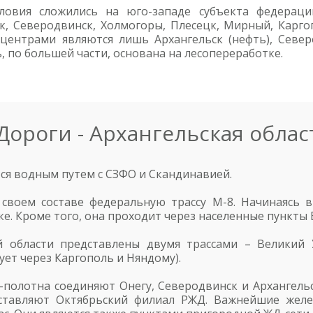
ловия сложились на юго-западе субъекта федераци
к, Северодвинск, Холмогоры, Плесецк, Мирный, Карг
центрами являются лишь Архангельск (нефть), Север
, по большей части, основана на лесопереработке.
Дороги - Архангельская облас
ся водным путем с СЗФО и Скандинавией.
своем составе федеральную трассу М-8. Начинаясь 
ке. Кроме того, она проходит через населенные пункты 
 области представлены двумя трассами – Великий У
ует через Каргополь и Няндому).
полотна соединяют Онегу, Северодвинск и Архангельс
ставляют Октябрьский филиал РЖД. Важнейшие желе