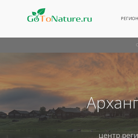
РЕГИО
Арханг
центр рег