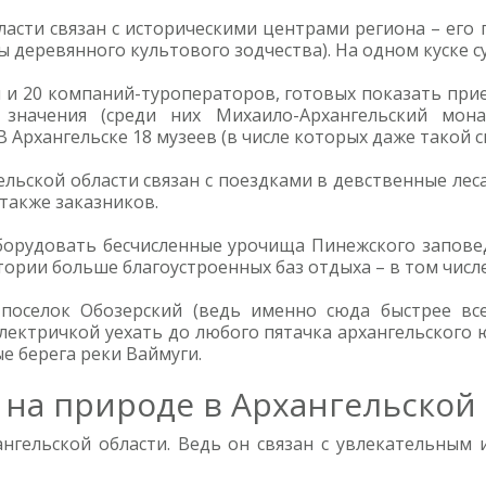
ласти связан с историческими центрами региона – его
еревянного культового зодчества). На одном куске су
й и 20 компаний-туроператоров, готовых показать при
значения (среди них Михаило-Архангельский мон
В Архангельске 18 музеев (в числе которых даже такой 
льской области связан с поездками в девственные лес
 также заказников.
оборудовать бесчисленные урочища Пинежского запове
тории больше благоустроенных баз отдыха – в том числе 
оселок Обозерский (ведь именно сюда быстрее все
ектричкой уехать до любого пятачка архангельского 
е берега реки Ваймуги.
 на природе в Архангельской
нгельской области. Ведь он связан с увлекательным