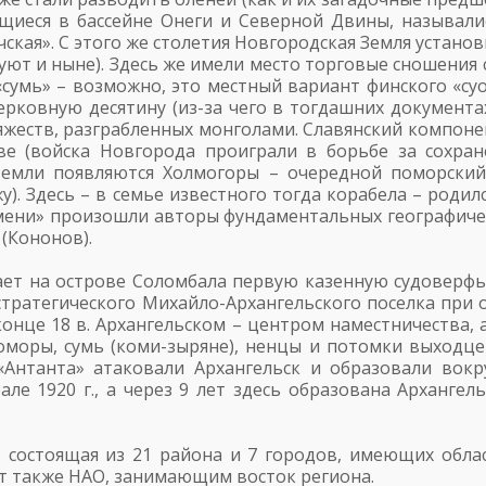
ящиеся в бассейне Онеги и Северной Двины, называли
ская». С этого же столетия Новгородская Земля установи
вуют и ныне). Здесь же имели место торговые сношен
сумь» – возможно, это местный вариант финского «суоми
рковную десятину (из-за чего в тогдашних документа
жеств, разграбленных монголами. Славянский компонен
ве (войска Новгорода проиграли в борьбе за сохран
земли появляются Холмогоры – очередной поморский
). Здесь – в семье известного тогда корабела – роди
мени» произошли авторы фундаментальных географичес
(Кононов).
вает на острове Соломбала первую казенную судоверф
стратегического Михайло-Архангельского поселка пр
конце 18 в. Архангельском – центром наместничества, а 
оморы, сумь (коми-зыряне), ненцы и потомки выходц
«Антанта» атаковали Архангельск и образовали вок
але 1920 г., а через 9 лет здесь образована Архангел
, состоящая из 21 района и 7 городов, имеющих обла
ют также НАО, занимающим восток региона.