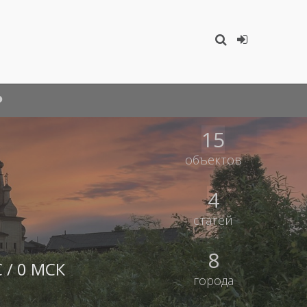
15
объектов
4
статей
8
 / 0 МСК
города