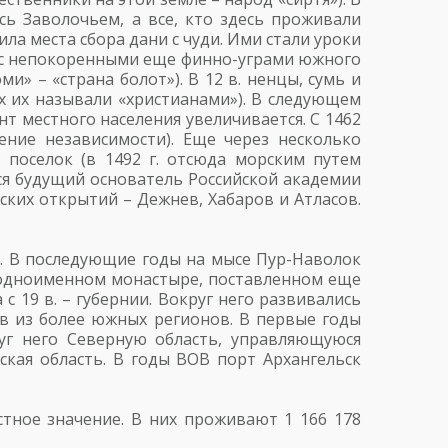
сь Заволочьем, а все, кто здесь проживали
ла места сбора дани с чуди. Ими стали уроки
ия с непокоренными еще финно-уграми южного
» – «страна болот»). В 12 в. ненцы, сумь и
х их называли «христианами»). В следующем
т местного населения увеличивается. С 1462
ение независимости). Еще через несколько
 поселок (в 1492 г. отсюда морским путем
лся будущий основатель Российской академии
ких открытий – Дежнев, Хабаров и Атласов.
ь. В последующие годы на мысе Пур-Наволок
и одноименном монастыре, поставленном еще
с 19 в. – губернии. Вокруг него развивались
ев из более южных регионов. В первые годы
руг него Северную область, управляющуюся
ьская область. В годы ВОВ порт Архангельск
стное значение. В них проживают 1 166 178