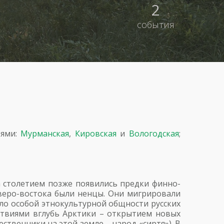
2
события
тями:
Мурманская
,
Кировская
и
Вологодская
;
на столетием позже появились предки финно-
еверо-востока были ненцы. Они мигрировали
ало особой этнокультурной общности русских
ствиями вглубь Арктики – открытием новых
ственники на этой земле – народ «сиртя»). В