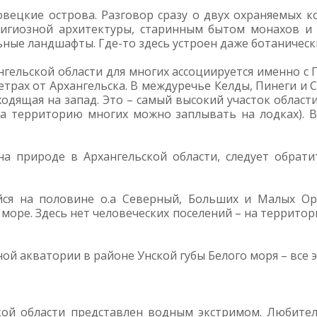
овецкие острова. Разговор сразу о двух охраняемых к
лигиозной архитектуры, старинным бытом монахов и 
ные ландшафты. Где-то здесь устроен даже ботанически
нгельской области для многих ассоциируется именно с 
етрах от Архангельска. В междуречье Келды, Пинеги и С
уходящая на запад. Это – самый высокий участок област
на территорию многих можно заплывать на лодках). В
а природе в Архангельской области, следует обрати
йся на половине о.а Северный, Больших и Малых Ор
море. Здесь нет человеческих поселений – на террит
дной акватории в районе Унской губы Белого моря – вс
ской области представлен водным экстримом. Любите