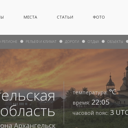
НЫ
МЕСТА
СТАТЬИ
ФОТО
О РЕГИОНЕ
РЕЛЬЕФ И КЛИМАТ
ДОРОГИ
ОТДЫХ
ОБЪЕКТЫ
ельская
°С
температура:
22:05
время:
область
3 UTC
часовой пояс:
иона
Архангельск