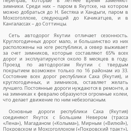
переправ, которые в летнее время заменяют
зимники. Среди них – паром в Якутске, на котором
можно добраться до Н. Бестяха и Хандыги, паром в
Мохсоголлохе, следующий до Качикатцев, и в
Кангалассах – до Соттинцы.
Сеть автодорог Якутии отличает сезонность.
Круглогодичных дорог мало, и большинство из них
расположены на юге республики, а север выживает
за счет зимников, которые составляют 65% всех
дорог и эксплуатируются около 8 месяцев в году.
Проезд по автодорогам Якутии с твердым
покрытием возможен только по 16 районам из 33.
Состояние всех дорог республики Саха (Якутия), и
круглогодичных, и зимников, оставляет желать
лучшего. Постоянные дороги нуждаются в ремонте, а
на зимниках к февралю образуются огромные колеи,
что делает движение по ним небезопасным.
Основные дороги республики Саха (Якутия)
соединяют Якутск с Большим Невером (трасса
«Лена»), Магаданом («Колыма»), Мирным («Вилюй»),
Покровском и Мохсоголлохом («Покровский тракт»),