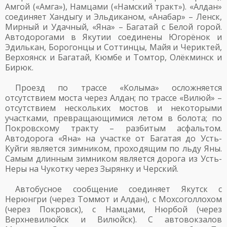
Амгой («Амга»), Намцами («Намский тракт»). «Алдан»
соединяет Хандыгу и Эльдиканом, «Анабар» – Ленск,
Мирный и Удачный, «Яна» – Багатай с Белой горой.
Автодорогами в Якутии соединены Югорёнок и
Эдилькан, Борогонцы и Соттинцы, Майя и Чериктей,
Верхоянск и Багатай, Кюмбе и Томтор, Олёкминск и
Бирюк.
Проезд по трассе «Колыма» осложняется
отсутствием моста через Алдан; по трассе «Вилюй» –
отсутствием нескольких мостов и некоторыми
участками, превращающимися летом в болота; по
Покровскому тракту – разбитым асфальтом.
Автодорога «Яна» на участке от Багатая до Усть-
Куйги является зимником, проходящим по льду Яны.
Самым длинным зимником является дорога из Усть-
Неры на Чукотку через Зырянку и Черский.
Автобусное сообщение соединяет Якутск с
Нерюнгри (через Томмот и Алдан), с Мохсоголлохом
(через Покровск), с Намцами, Нюрбой (через
Верхневилюйск и Вилюйск). С автовокзалов