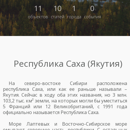
11
10
1
0
объектов
статей
города
события
Республика Саха (Якутия)
На северо-востоке Сибири расположена
республика Саха, или как ее раньше называли –
Якутия. Сейчас в ходу оба этих названия, но 3 млн.
103,2 тыс. км² земли, на которых могли бы уместиться
5 Франций или 12 Великобританий, с 1991 года
официально называется Республика Саха.
Море Лаптевых и Восточно-Сибирское море
омывают северную часть республики. С остальных