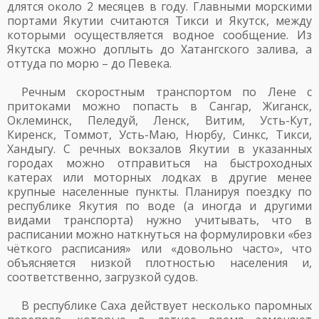
длятся около 2 месяцев в году. Главными морскими
портами Якутии считаются Тикси и Якутск, между
которыми осуществляется водное сообщение. Из
Якутска можно доплыть до Хатангского залива, а
оттуда по морю – до Певека.
Речным скоростным транспортом по Лене с
притоками можно попасть в Сангар, Жиганск,
Оклеминск, Пеледуй, Ленск, Витим, Усть-Кут,
Киренск, Томмот, Усть-Маю, Нюрбу, Синкс, Тикси,
Хандыгу. С речных вокзалов Якутии в указанных
городах можно отправиться на быстроходных
катерах или моторных лодках в другие менее
крупные населенные пункты. Планируя поездку по
республике Якутия по воде (а иногда и другими
видами транспорта) нужно учитывать, что в
расписании можно наткнуться на формулировки «без
чёткого расписания» или «довольно часто», что
объясняется низкой плотностью населения и,
соответственно, загрузкой судов.
В республике Саха действует несколько паромных