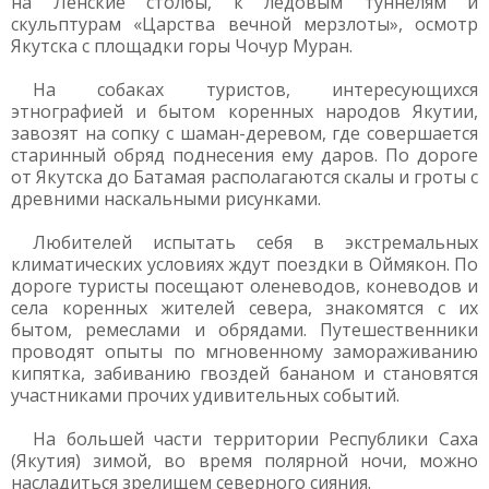
на Ленские столбы, к ледовым туннелям и
скульптурам «Царства вечной мерзлоты», осмотр
Якутска с площадки горы Чочур Муран.
На собаках туристов, интересующихся
этнографией и бытом коренных народов Якутии,
завозят на сопку с шаман-деревом, где совершается
старинный обряд поднесения ему даров. По дороге
от Якутска до Батамая располагаются скалы и гроты с
древними наскальными рисунками.
Любителей испытать себя в экстремальных
климатических условиях ждут поездки в Оймякон. По
дороге туристы посещают оленеводов, коневодов и
села коренных жителей севера, знакомятся с их
бытом, ремеслами и обрядами. Путешественники
проводят опыты по мгновенному замораживанию
кипятка, забиванию гвоздей бананом и становятся
участниками прочих удивительных событий.
На большей части территории Республики Саха
(Якутия) зимой, во время полярной ночи, можно
насладиться зрелищем северного сияния.