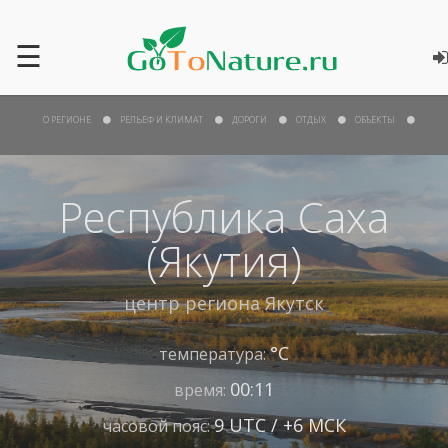
☰
О РЕГИОНЕ
РЕЛЬЕФ И КЛИМАТ
ДОРОГИ
ОТДЫХ
ОБЪЕКТЫ
Республика Саха
(Якутия)
центр региона
Якутск
°С
температура:
00:11
время:
9 UTC / +6 МСК
часовой пояс: