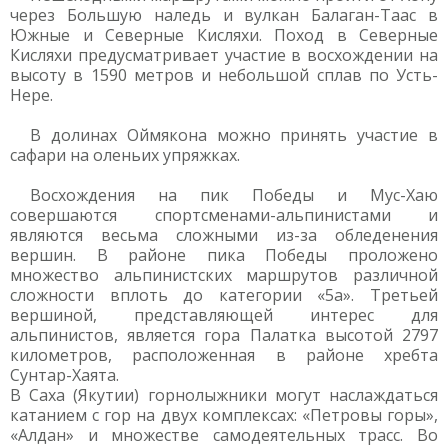
через Большую наледь и вулкан Балаган-Таас в
Южные и Северные Кисляхи. Поход в Северные
Кисляхи предусматривает участие в восхождении на
высоту в 1590 метров и небольшой сплав по Усть-
Нере.
В долинах Оймякона можно принять участие в
сафари на оленьих упряжках.
Восхождения на пик Победы и Мус-Хаю
совершаются спортсменами-альпинистами и
являются весьма сложными из-за обледенения
вершин. В районе пика Победы проложено
множество альпинистских маршрутов различной
сложности вплоть до категории «5а». Третьей
вершиной, представляющей интерес для
альпинистов, является гора Палатка высотой 2797
километров, расположенная в районе хребта
Сунтар-Хаята.
В Саха (Якутии) горнолыжники могут наслаждаться
катанием с гор на двух комплексах: «Петровы горы»,
«Алдан» и множестве самодеятельных трасс. Во