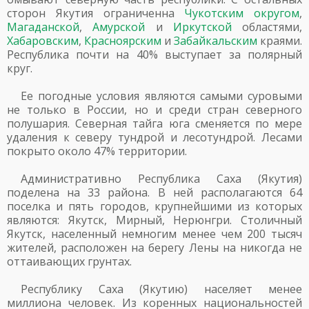
сторон Якутия ограниченна
Чукотским округом
,
Магаданской
,
Амурской
и
Иркутской
областями,
Хабаровским
,
Красноярским
и
Забайкальским
краями.
Республика почти на 40% выступает за полярный
круг.
Ее погодные условия являются самыми суровыми
не только в России, но и среди стран северного
полушария. Северная тайга юга сменяется по мере
удаления к северу тундрой и лесотундрой. Лесами
покрыто около 47% территории.
Административно Республика Саха (Якутия)
поделена на 33 района. В ней располагаются 64
поселка и пять городов, крупнейшими из которых
являются: Якутск, Мирный, Нерюнгри. Столичный
Якутск, населенный немногим менее чем 200 тысяч
жителей, расположен на берегу Лены на никогда не
оттаивающих грунтах.
Республику Саха (Якутию) населяет менее
миллиона человек. Из коренных национальностей