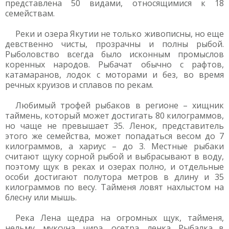
представлена 50 видами, относящимися к 18
семействам.
Реки и озера Якутии не только живописны, но еще
девственно чисты, прозрачны и полны рыбой.
Рыболовство всегда было исконным промыслов
коренных народов. Рыбачат обычно с рафтов,
катамаранов, лодок с моторами и без, во время
речных круизов и сплавов по рекам.
Любимый трофей рыбаков в регионе – хищник
таймень, который может достигать 80 килограммов,
но чаще не превышает 35. Ленок, представитель
этого же семейства, может попадаться весом до 7
килограммов, а хариус – до 3. Местные рыбаки
считают щуку сорной рыбой и выбрасывают в воду,
поэтому щук в реках и озерах полно, и отдельные
особи достигают полутора метров в длину и 35
килограммов по весу. Тайменя ловят нахлыстом на
блесну или мышь.
Река Лена щедра на огромных щук, тайменя,
нельму, муксуна, чира, осетра, ленка. Рыбалка в