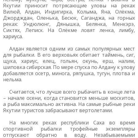
Якутии приносит потрясающие уловы на реках
Вилюй, Алдан, Индигирка, Колыма, Яна, Олёкма,
Джордждан, Оленька, Бесюк, Саганджа, на горных
реках: Ундюлюнг, Дянышка, Белянка, Менкэрэ,
Сиктях, Леписк. На Олёкме ловят ленка, лимбу,
хариуса.
Алдан является одним из самых популярных мест
для рыбалки. В его верховьях обитает таймень, сиг,
щука, хариус, елец, гольян, окунь, ерш, налим,
шиповка сибирская. По мере спуска по Алдану к улову
добавляется осетр, минога, ряпушка, тугун, плотва и
нельма.
Считается, что лучше всего рыбачить в конце лета
– начале осени, когда становится меньше москитов,
а рыба максимально активна. На самые рыбные реки
Якутии туристов забрасывают вертолетами.
На многих реках республики Саха во время
спортивной рыбалки трофейные экземпляры
отпускают обратно в воду. Незабываемыми