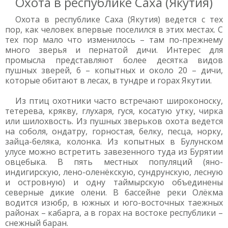
Охота в республике Саха (Якутия)
Охота в республике Саха (Якутия) ведется с тех
пор, как человек впервые поселился в этих местах. С
тех пор мало что изменилось – там по-прежнему
много зверья и пернатой дичи. Интерес для
промысла представляют более десятка видов
пушных зверей, 6 – копытных и около 20 – дичи,
которые обитают в лесах, в тундре и горах Якутии.
Из птиц охотники часто встречают широконоску,
тетерева, крякву, глухаря, гуся, косатую утку, чирка
или шилохвость. Из пушных зверьков охота ведется
на соболя, ондатру, горностая, белку, песца, норку,
зайца-беляка, колонка. Из копытных в Булунском
улусе можно встретить завезенного туда из Бурятии
овцебыка. В пять местных популяций (яно-
индигирскую, лено-оленёкскую, сундрунскую, лесную
и островную) и одну таймырскую объединены
северные дикие олени. В бассейне реки Олёкма
водится изюбр, в южных и юго-восточных таежных
районах – кабарга, а в горах на востоке республики –
снежный баран.