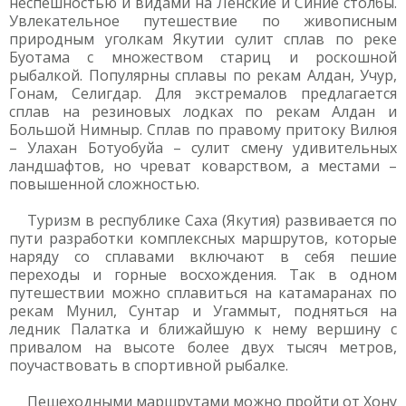
неспешностью и видами на Ленские и Синие столбы.
Увлекательное путешествие по живописным
природным уголкам Якутии сулит сплав по реке
Буотама с множеством стариц и роскошной
рыбалкой. Популярны сплавы по рекам Алдан, Учур,
Гонам, Селигдар. Для экстремалов предлагается
сплав на резиновых лодках по рекам Алдан и
Большой Нимныр. Сплав по правому притоку Вилюя
– Улахан Ботуобуйа – сулит смену удивительных
ландшафтов, но чреват коварством, а местами –
повышенной сложностью.
Туризм в республике Саха (Якутия) развивается по
пути разработки комплексных маршрутов, которые
наряду со сплавами включают в себя пешие
переходы и горные восхождения. Так в одном
путешествии можно сплавиться на катамаранах по
рекам Мунил, Сунтар и Угаммыт, подняться на
ледник Палатка и ближайшую к нему вершину с
привалом на высоте более двух тысяч метров,
поучаствовать в спортивной рыбалке.
Пешеходными маршрутами можно пройти от Хону