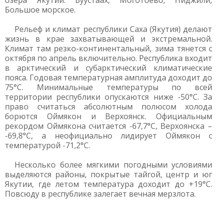
озёра Якутии: Буустаах, Моготоево, Ниджили,
Большое морское.
Рельеф и климат республики Саха (Якутия) делают
жизнь в крае захватывающей и экстремальной.
Климат там резко-континентальный, зима тянется с
октября по апрель включительно. Республика входит
в арктический и субарктический климатические
пояса. Годовая температурная амплитуда доходит до
75°C. Минимальные температуры по всей
территории республики опускаются ниже -50°C. За
право считаться абсолютным полюсом холода
борются Оймякон и Верхоянск. Официальным
рекордом Оймякона считается -67,7°C, Верхоянска –
-69,8°C, а неофициально лидирует Оймякон с
температурой -71,2°C.
Несколько более мягкими погодными условиями
выделяются районы, покрытые тайгой, центр и юг
Якутии, где летом температура доходит до +19°C.
Повсюду в республике залегает вечная мерзлота.