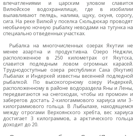
впечатлениями и царским уловом славится
Вилюйское водохранилище, где в изобилии
вылавливают пелядь, налима, щуку, окуня, сорогу,
сига. На реке Вилюй у поселка Сюльдюкар проводят
необычную ночную рыбалку неводами на тугунка на
специально отведенных участках.
Рыбалка на многочисленных озерах Якутии не
менее азартна и продуктивна. Озеро Неджли,
расположенное в 250 километрах от Якутска,
славится подледным ловом огромных карасей.
Труднодоступные озера республики Саха (Якутия)
Лыбалах и Индеркей известны весенней подледной
рыбалкой. По высокогорному озеру Индеркей,
расположенному в районе водораздела Яны и Лены,
передвигаются на снегоходах, чтобы из промоин и
заберегов достать 2-килогаммового хариуса или 3-
килограммового гольца. В Лыбылахе, находящемся
между отрогами Верхоянского хребта, вес хариуса
достигает 3 килограммов, а арктического гольца
доходит до 20.