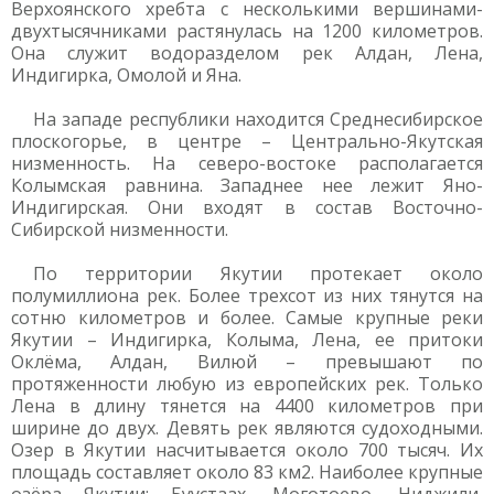
Верхоянского хребта с несколькими вершинами-
двухтысячниками растянулась на 1200 километров.
Она служит водоразделом рек Алдан, Лена,
Индигирка, Омолой и Яна.
На западе республики находится Среднесибирское
плоскогорье, в центре – Центрально-Якутская
низменность. На северо-востоке располагается
Колымская равнина. Западнее нее лежит Яно-
Индигирская. Они входят в состав Восточно-
Сибирской низменности.
По территории Якутии протекает около
полумиллиона рек. Более трехсот из них тянутся на
сотню километров и более. Самые крупные реки
Якутии – Индигирка, Колыма, Лена, ее притоки
Оклёма, Алдан, Вилюй – превышают по
протяженности любую из европейских рек. Только
Лена в длину тянется на 4400 километров при
ширине до двух. Девять рек являются судоходными.
Озер в Якутии насчитывается около 700 тысяч. Их
площадь составляет около 83 км2. Наиболее крупные