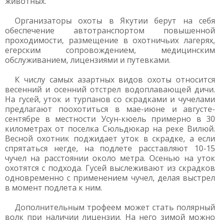
животных.
Организаторы охоты в Якутии берут на себя
обеспечение автотранспортом повышенной
проходимости, размещение в охотничьих лагерях,
егерским сопровождением, медицинским
обслуживанием, лицензиями и путевками.
К числу самых азартных видов охоты относится
весенний и осенний отстрел водоплавающей дичи.
На гусей, уток и турпанов со скрадками и чучелами
предлагают поохотиться в мае-июне и августе-
сентябре в местности Усун-кюель примерно в 30
километрах от поселка Сюльдюкар на реке Вилюй.
Весной охотник поджидает уток в скрадке, а если
спрятаться негде, на подлете расставляют 10-15
чучел на расстоянии около метра. Осенью на уток
охотятся с подхода. Гусей выслеживают из скрадков
одновременно с применением чучел, делая выстрел
в момент подлета к ним.
Дополнительным трофеем может стать полярный
волк при наличии лицензии. На него зимой можно