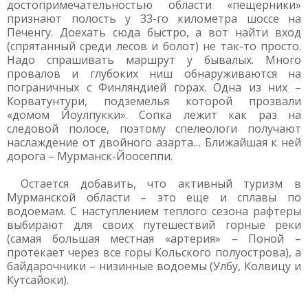
достопримечательностью области «пещерники»
признают полость у 33-го километра шоссе на
Печенгу. Доехать сюда быстро, а вот найти вход
(спрятанный среди лесов и болот) не так-то просто.
Надо спрашивать маршрут у бывалых. Много
провалов и глубоких ниш обнаруживаются на
пограничных с Финляндией горах. Одна из них –
Корватунтури, подземелья которой прозвали
«домом Йоулпукки». Сопка лежит как раз на
следовой полосе, поэтому спелеологи получают
наслаждение от двойного азарта… Ближайшая к ней
дорога – Мурманск-Йоосеппи.
Остается добавить, что активный туризм в
Мурманской области – это еще и сплавы по
водоемам. С наступлением теплого сезона рафтеры
выбирают для своих путешествий горные реки
(самая большая местная «артерия» – Поной –
протекает через все горы Кольского полуострова), а
байдарочники – низинные водоемы (Улбу, Колвицу и
Кутсайоки).