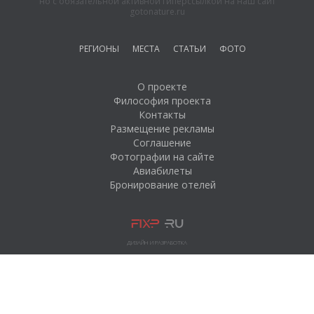
но с обязательной активной гиперссылкой на наш сайт
«Берлога»
gotonature.ru
Отдых на озере
Ловозеро.
РЕГИОНЫ
МЕСТА
СТАТЬИ
ФОТО
Рыбалка на озере
Ловозеро
О проекте
Философия проекта
Рыбалка на озере
Контакты
Имандра
Размещение рекламы
Рыбалка на озере
Соглашение
Ковдозеро
Фотографии на сайте
Авиабилеты
Рыбалка на озере
Бронирование отелей
Умбозеро
Отдых на озере
Сейдозеро.
Озеро Ковдозеро
ДИЗАЙН И РАЗРАБОТКА