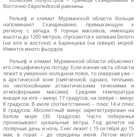
Кольский полуостров – граница Скандинавии и
Восточно-Европейской равнины.
Рельеф и климат Мурманской области больше
напоминают Скандинавию, примыкающую к
региону с запада. 9 горных массивов, имеющих
высоты до 1200 метров, спускаются к заливам Белого
(на юге и востоке) и Баренцева (на севере) морей.
Имеется много фьордов.
Рельеф и климат Мурманской области объясняют
его специфическую погоду. Если южная часть области
лежит в умеренно-холодном поясе, то северная уже –
в арктической зоне (смягченной, однако, теплыми,
но неспокойными атлантическими течениями и
атмосферными массами). Средняя температура
января на юге – минус 17 градусов, на севере – минус
8 градусов. В июле соответственно – плюс 14 и плюс
8 градусов. Абсолютный минус зарегистрирован на
Белом море (35 градусов). Часто побережья
пронизывают шквальные ветры. Год делится на
полярные день и ночь. Снег лежит с 15 октября до 15
мая, в горах – до середины июня. Летом могут