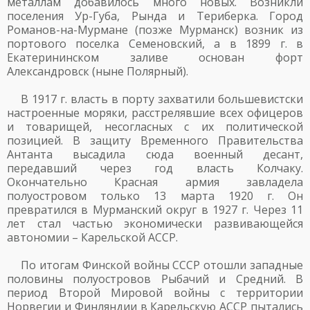
металлам добавилось много новых. Возникли
поселения Ур-Губа, Рында и Териберка. Город
Романов-на-Мурмане (позже Мурманск) возник из
портового поселка Семеновский, а в 1899 г. в
Екатерининском заливе основан форт
Александровск (ныне Полярный).
В 1917 г. власть в порту захватили большевистски
настроенные моряки, расстрелявшие всех офицеров
и товарищей, несогласных с их политической
позицией. В защиту Временного Правительства
Антанта высадила сюда военный десант,
передавший через год власть Колчаку.
Окончательно Красная армия завладела
полуостровом только 13 марта 1920 г. Он
превратился в Мурманский округ в 1927 г. Через 11
лет стал частью экономически развивающейся
автономии – Карельской АССР.
По итогам Финской войны СССР отошли западные
половины полуостровов Рыбачий и Средний. В
период Второй Мировой войны с территории
Норвегии и Финляндии в Карельскую АССР пытались