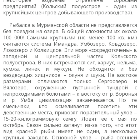
Некоторые водоемы отравлены сбросами
предприятий (Кольский полуостров – один из
крупнейших центров добывающего производства).
Рыбалка в Мурманской области не представляется
без поездки на озера. В общей сложности их около
100 000! Самыми крупными (не менее 100 кв. км.)
считаются система Имандра, Умбозеро, Ковдозеро,
Ловозеро и Колвицкое. Эти моря «сосредоточены» в
западной и центральной частях Кольского
полуострова. В них встречаются сиг, хариус, нельма,
кумжа, линек и муксун. Не обходится и без
вездесущих хищников – окуня и щуки. На востоке
размерами отличаются только Сергоозеро и
Вялозеро, окруженные пустынной тундрой с
непроходимыми болотами – к востоку от р. Воронья
и р. Умба цивилизация заканчивается. Но те
смельчаки, кто осмеливается посетить эти
девственные места, привозят поразительный улов –
15-20-килограммовую семгу. Ловят ее с мая по
октябрь. Сезон сильно затянут из-за того, что этот
вид красной рыбы имеет не один, а несколько
крупных заходов. Основной улов – рыба осенней