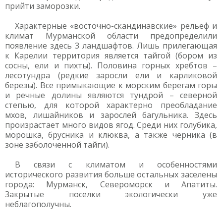
прийти заморозки.
Характерные «восточно-скандинавские» рельеф и
климат Мурманской области предопределили
появление здесь 3 ландшафтов. Лишь прилегающая
к Карелии территория является тайгой (бором из
сосны, ели и пихты). Половина горных хребтов –
лесотундра (редкие заросли ели и карликовой
березы). Все примыкающие к морским берегам горы
и речные долины являются тундрой – северной
степью, для которой характерно преобладание
мхов, лишайников и зарослей багульника. Здесь
произрастает много видов ягод. Среди них голубика,
морошка, брусника и клюква, а также черника (в
зоне заболоченной тайги).
В связи с климатом и особенностями
исторического развития больше остальных заселены
города: Мурманск, Североморск и Апатиты.
Закрытые поселки экологически уже
неблагополучны.