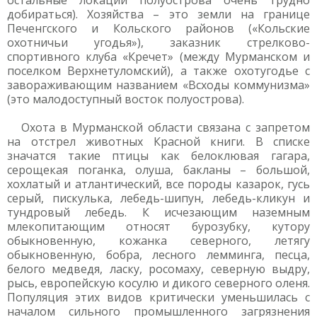
остальные локации полуострова очень трудно
добираться). Хозяйства – это земли на границе
Печенгского и Кольского районов («Кольские
охотничьи угодья»), заказник стрелково-
спортивного клуба «Кречет» (между Мурманском и
поселком Верхнетуломский), а также охотугодье с
завораживающим названием «Всходы коммунизма»
(это малодоступный восток полуострова).
Охота в Мурманской области связана с запретом
на отстрел животных Красной книги. В списке
значатся такие птицы как белоклювая гагара,
серощекая поганка, олуша, бакланы – большой,
хохлатый и атлантический, все породы казарок, гусь
серый, пискулька, лебедь-шипун, лебедь-кликун и
тундровый лебедь. К исчезающим наземным
млекопитающим относят бурозубку, кутору
обыкновенную, кожанка северного, летягу
обыкновенную, бобра, лесного лемминга, песца,
белого медведя, ласку, росомаху, северную выдру,
рысь, европейскую косулю и дикого северного оленя.
Популяция этих видов критически уменьшилась с
началом сильного промышленного загрязнения