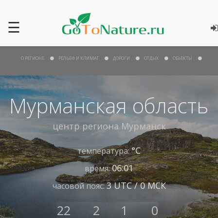
☰
О РЕГИОНЕ
РЕЛЬЕФ И КЛИМАТ
ДОРОГИ
ОТДЫХ
ОБЪЕКТЫ
Мурманская область
центр региона
Мурманск
°С
температура:
06:01
время:
3 UTC / 0 МСК
часовой пояс:
22
2
1
0