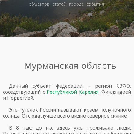
объектов
статей
города
события
Мурманская область
Данный субъект федерации – регион СЗФО,
соседствующий с
Республикой Карелия
, Финляндией
и Норвегией.
Этот уголок России называют краем полуночного
солнца. Отсюда лучше всего видно северное сияние.
В 8 тыс. до н.э. здесь уже проживали люди.
Представители арктического палеолита изображали