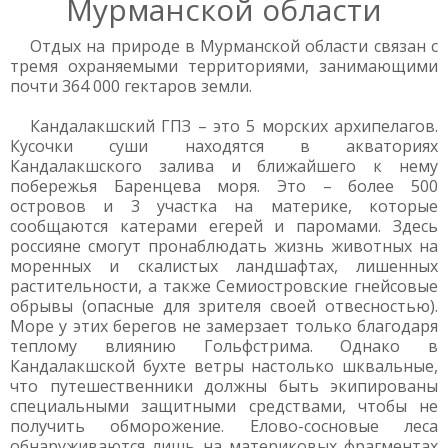
Мурманской области
Отдых на природе в Мурманской области связан с
тремя охраняемыми территориями, занимающими
почти 364 000 гектаров земли.
Кандалакшский ГПЗ – это 5 морских архипелагов.
Кусочки суши находятся в акваториях
Кандалакшского залива и ближайшего к нему
побережья Баренцева моря. Это – более 500
островов и 3 участка на материке, которые
сообщаются катерами егерей и паромами. Здесь
россияне смогут пронаблюдать жизнь животных на
моренных и скалистых ландшафтах, лишенных
растительности, а также Семиостровские гнейсовые
обрывы (опасные для зрителя своей отвесностью).
Море у этих берегов не замерзает только благодаря
теплому влиянию Гольфстрима. Однако в
Кандалакшской бухте ветры настолько шквальные,
что путешественники должны быть экипированы
специальными защитными средствами, чтобы не
получить обморожение. Елово-сосновые леса
обнаруживаются лишь на материковых фрагментах