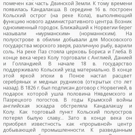
помечен как часть Двинской Земли. К тому времени
появилась Кандалакша. В середине 16 в. построен
Кольский острог (на реке Кола), выполняющий
функцию нового административного центра. Возник
одноименный городок. Ближайший к Норвегии берег
называли «мурманским» (норманнским). На
полуострове в обилии добывали для Московского
государства морского зверя, различную рыбу, варили
соль. На реке Паз стояла церковь Бориса и Глеба. В
конце века через Колу торговали с Англией, Данией
и Голландией. В начале 18 в. государство
поддерживало Кольский уезд материально. В конце
этой яркой эпохи в Поное настал расцвет
серебряных и медных рудников (открытых сто лет
назад). В 1826 г. был подписан договор с Норвегией, в
подарок которой ушла половина Нявдемского и
Пазрецкого погостов. В годы Крымской войны
английская эскадра обстреляла Кандалакшу и
Колу. Как торговый пункт Кольский полуостров
потерял былую славу… Зато в конце века он
приобрел известность как «прорывной» центр
добывающей промышленности. К разведанным