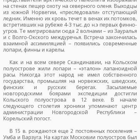
на стенах пещер охоту на северного оленя. Выходцы
из южной Норвегии, «преследовали» отступающий
ледник. Именно их кровь течет в венах их потомков,
встретивших на рубеже 4-3 тыс. до н.э первых финно-
угров. Те мигрировали сюда 2 волнами – из Зауралья
и с Волго-Окского междуречья. Встреча закончилась
взаимной ассимиляцией – появились современные
лопари, финны и карелы.
Как и на всем севере Скандинавии, на Кольском
полуострове жили лопари – «эталон» лапаноидной
расы. Никогда этот народ не имел собственного
государства, промышляя на норвежских, шведских,
финских и русских берегах. Засылаемые
новгородскими боярами экспедиции достигли
Кольского полуострова в 12 веке. В начале
следующего столетия хроники упоминают центр
администрации Новгородской Республики –
Корельский погост.
В 15 в. рождаются еще 2 постоянных поселения –
Умба и Варзуга. На картах Московии полуостров был