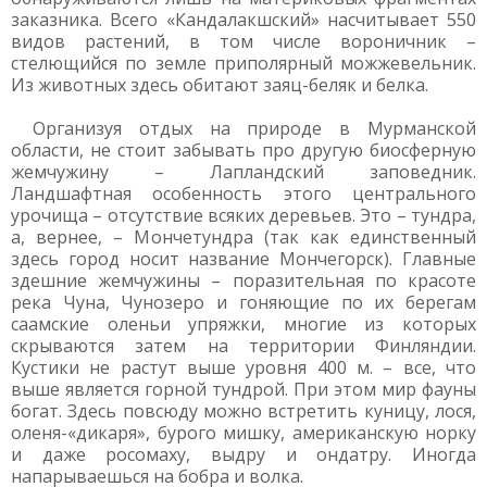
заказника. Всего «Кандалакшский» насчитывает 550
видов растений, в том числе вороничник –
стелющийся по земле приполярный можжевельник.
Из животных здесь обитают заяц-беляк и белка.
Организуя отдых на природе в Мурманской
области, не стоит забывать про другую биосферную
жемчужину – Лапландский заповедник.
Ландшафтная особенность этого центрального
урочища – отсутствие всяких деревьев. Это – тундра,
а, вернее, – Мончетундра (так как единственный
здесь город носит название Мончегорск). Главные
здешние жемчужины – поразительная по красоте
река Чуна, Чунозеро и гоняющие по их берегам
саамские оленьи упряжки, многие из которых
скрываются затем на территории Финляндии.
Кустики не растут выше уровня 400 м. – все, что
выше является горной тундрой. При этом мир фауны
богат. Здесь повсюду можно встретить куницу, лося,
оленя-«дикаря», бурого мишку, американскую норку
и даже росомаху, выдру и ондатру. Иногда
напарываешься на бобра и волка.