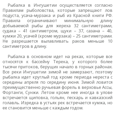
Рыбалка в Ингушетии осуществляется согласно
Правилам рыболовства, которые запрещают лов
подуста, усача-мурзака и рыб из Красной книги РФ.
Правила ограничивают минимальную длину
добываемой рыбы для жереха 32 сантиметрами,
судака – 41 сантиметром, щуки – 37, сазана – 40,
кумжи 20, усачей (кроме мурзака) – 25 сантиметрами.
Не разрешается вылавливать раков меньше 10
сантиметров в длину.
Рыбалка в основном идет на реках, которые все
относятся к бассейну Терека, у которого более
тысячи притоков, берущих начало в горных районах.
Все реки Ингушетии зимой не замерзают, поэтому
рыбалка идет круглый год кроме периода нереста с
середины апреля по середину июня. Зимой ловится
преимущественно ручьевая форель в верховье Ассы,
Фортанги, Сунжи. Летом кроме нее иногда в улове
встречается щиповка, гольян, пескарь и кавказский
голавль. Изредка в устьях рек встречается кумжа, но
ее становится меньше с каждым годом.