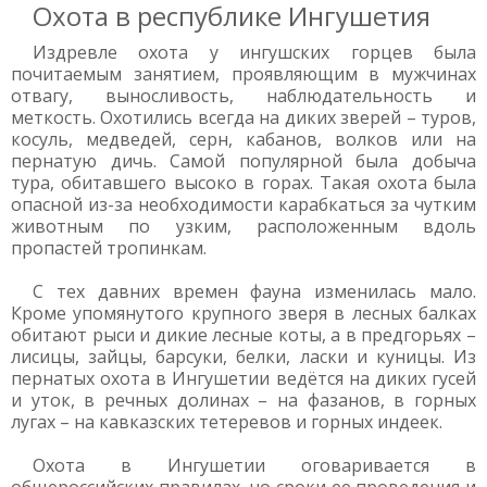
Охота в республике Ингушетия
Издревле охота у ингушских горцев была
почитаемым занятием, проявляющим в мужчинах
отвагу, выносливость, наблюдательность и
меткость. Охотились всегда на диких зверей – туров,
косуль, медведей, серн, кабанов, волков или на
пернатую дичь. Самой популярной была добыча
тура, обитавшего высоко в горах. Такая охота была
опасной из-за необходимости карабкаться за чутким
животным по узким, расположенным вдоль
пропастей тропинкам.
С тех давних времен фауна изменилась мало.
Кроме упомянутого крупного зверя в лесных балках
обитают рыси и дикие лесные коты, а в предгорьях –
лисицы, зайцы, барсуки, белки, ласки и куницы. Из
пернатых охота в Ингушетии ведётся на диких гусей
и уток, в речных долинах – на фазанов, в горных
лугах – на кавказских тетеревов и горных индеек.
Охота в Ингушетии оговаривается в