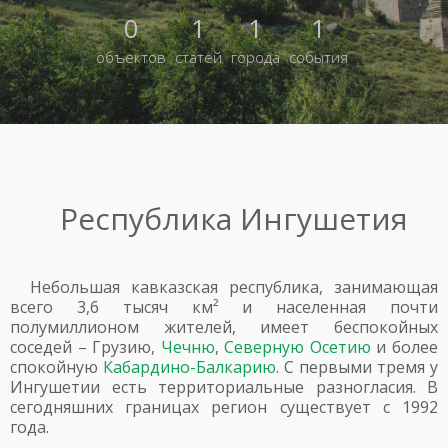
0
1
1
1
объектов
статей
города
события
Республика Ингушетия
Небольшая кавказская республика, занимающая
всего 3,6 тысяч км² и населенная почти
полумиллионом жителей, имеет беспокойных
соседей – Грузию,
Чечню
,
Северную Осетию
и более
спокойную
Кабардино-Балкарию
. С первыми тремя у
Ингушетии есть территориальные разногласия. В
сегодняшних границах регион существует с 1992
года.