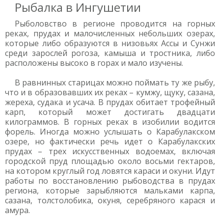
Рыбалка в Ингушетии
Рыболовство в регионе проводится на горных
реках, прудах и малочисленных небольших озерах,
которые либо образуются в низовьях Ассы и Сунжи
среди зарослей рогоза, камыша и тростника, либо
расположены высоко в горах и мало изучены.
В равнинных старицах можно поймать ту же рыбу,
что и в образовавших их реках – кумжу, щуку, сазана,
жереха, судака и усача. В прудах обитает трофейный
карп, который может достигать двадцати
килограммов. В горных реках в изобилии водится
форель. Иногда можно услышать о Карабулакском
озере, но фактически речь идет о Карабулакских
прудах – трех искусственных водоемах, включая
городской пруд площадью около восьми гектаров,
на котором круглый год ловятся караси и окуни. Идут
работы по восстановлению рыбоводства в прудах
региона, которые зарыбляются мальками карпа,
сазана, толстолобика, окуня, серебряного карася и
амура.