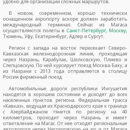
удобно для организации сложных маршрутов.
В новом, современном, хорошо технически
оснащенном аэропорту вскоре должен заработать
международный терминал. Сейчас из Магаса
осуществляются полеты в
Санкт-Петербург
,
Москву
,
Тюмень, Уфу, Екатеринбург, Адлер и Сургут.
Регион с запада на восток пересекает Северо-
Кавказская железнодорожная линия, проходящая
через Назрань, Карабулак, Шелковскую, Плиево и
Слепцовскую. По ней курсирует поезд Москва-Баку, а
из Назрани с 2013 года отправляется в столицу
России фирменный поезд.
Автомобильные дороги республики Ингушетия
находятся в хорошем состоянии и доходят до всех
населенных пунктов региона. Федеральная трасса
«Кавказ», ведущая из Краснодарского края к границе
с Азербайджаном тянется по региону на 40
километров, проходит через Назрань и имеет
ответвление на Магас. От нее отходят региональные
автодороги через Нестеровскую на юг и от Магаса