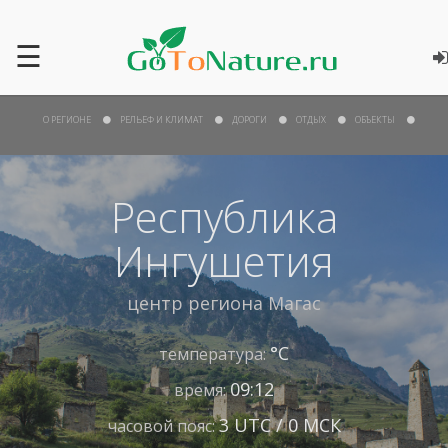
☰
О РЕГИОНЕ
РЕЛЬЕФ И КЛИМАТ
ДОРОГИ
ОТДЫХ
ОБЪЕКТЫ
Республика
Ингушетия
центр региона
Магас
°С
температура:
09:12
время:
3 UTC / 0 МСК
часовой пояс: