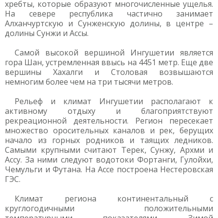
хребты, которые образуют многочисленные ущелья.
На севере республика частично занимает
Алханчуртскую и Сунженскую долины, в центре –
долины Сунжи и Ассы.
Самой высокой вершиной Ингушетии является
гора Шан, устремленная ввысь на 4451 метр. Еще две
вершины Хахалги и Столовая возвышаются
немногим более чем на три тысячи метров.
Рельеф и климат Ингушетии располагают к
активному отдыху и благоприятствуют
рекреационной деятельности. Регион пересекает
множество оросительных каналов и рек, берущих
начало из горных родников и таящих ледников.
Самыми крупными считают Терек, Сунжу, Архми и
Ассу. За ними следуют водотоки Фортанги, Гулойхи,
Чемульги и Футана. На Ассе построена Нестеровская
ГЭС.
Климат региона континентальный с
круглогодичными положительными