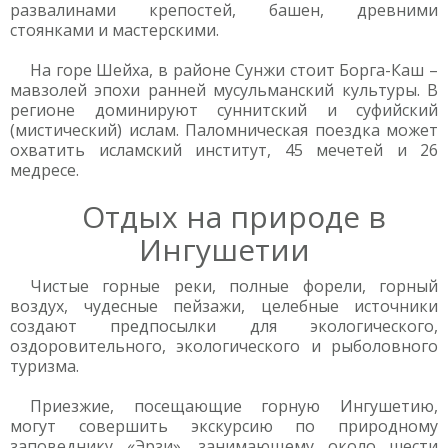
развалинами крепостей, башен, древними
стоянками и мастерскими.
На горе Шейха, в районе Сунжи стоит Борга-Каш –
мавзолей эпохи ранней мусульманский культуры. В
регионе доминируют суннитский и суфийский
(мистический) ислам. Паломническая поездка может
охватить исламский институт, 45 мечетей и 26
медресе.
Отдых на природе в
Ингушетии
Чистые горные реки, полные форели, горный
воздух, чудесные пейзажи, целебные источники
создают предпосылки для экологического,
оздоровительного, экологического и рыболовного
туризма.
Приезжие, посещающие горную Ингушетию,
могут совершить экскурсию по природному
заповеднику «Эрзи», занимающему около шести