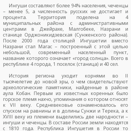
Ингуши составляют более 94% населения, чеченцы
– менее 5, а численность русских не достигает и
процента. Территория поделена на 4
муниципальных района с административными
центрами в Джейрахе, Малгобеке, Назрани и
станице Орджоникидзевская (Сунженского района).
После 2000 года столицей Ингушетии вместо
Назрани стал Магас – построенный с этой целью
небольшой, современный населенный пункт,
название которого означает «город солнца». Всего в
республике 4 города, 1 поселок (станица) и 40 сел.
История региона уходит корнями во II
тысячелетие до новой эры, о чем свидетельствуют
археологические памятники, найденные в районе
аула Кобан. Первым из известных коренных было
горское племя нахчо, упоминания о котором относят
к VII веку. Средневековье ознаменовалось его
спуском на равнины и в долины Сунжи и Терека, а к
XVIII веку из племени выделились две народности –
ингуши и чеченцы. В составе России земли находятся
с 1810 года. Республика Ингушетия в России то