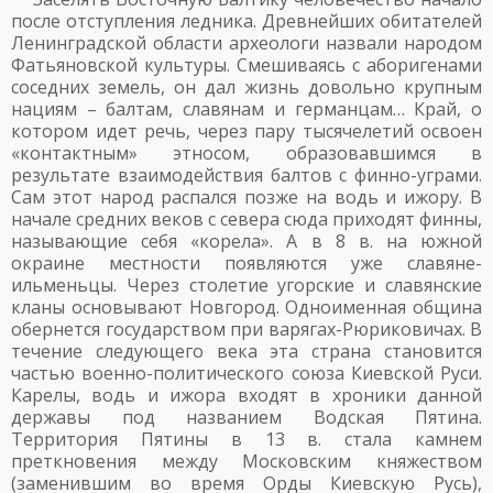
после отступления ледника. Древнейших обитателей
Ленинградской области археологи назвали народом
Фатьяновской культуры. Смешиваясь с аборигенами
соседних земель, он дал жизнь довольно крупным
нациям – балтам, славянам и германцам… Край, о
котором идет речь, через пару тысячелетий освоен
«контактным» этносом, образовавшимся в
результате взаимодействия балтов с финно-уграми.
Сам этот народ распался позже на водь и ижору. В
начале средних веков с севера сюда приходят финны,
называющие себя «корела». А в 8 в. на южной
окраине местности появляются уже славяне-
ильменьцы. Через столетие угорские и славянские
кланы основывают Новгород. Одноименная община
обернется государством при варягах-Рюриковичах. В
течение следующего века эта страна становится
частью военно-политического союза Киевской Руси.
Карелы, водь и ижора входят в хроники данной
державы под названием Водская Пятина.
Территория Пятины в 13 в. стала камнем
преткновения между Московским княжеством
(заменившим во время Орды Киевскую Русь),