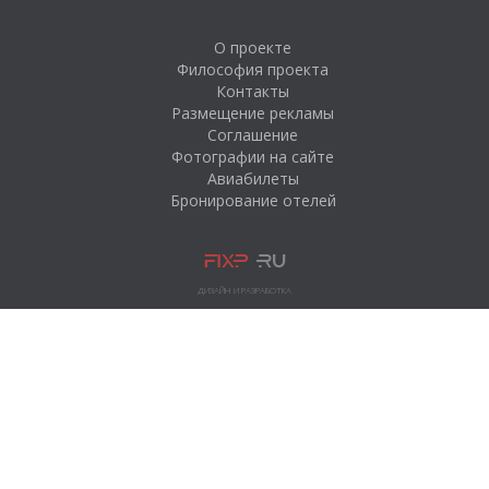
Парк-отель «Золотая
долина»
О проекте
Философия проекта
Горнолыжный курорт
Контакты
«Пухтолова гора»
Размещение рекламы
Рыбалка на
Соглашение
Ладожском озере
Фотографии на сайте
Авиабилеты
База отдыха
Бронирование отелей
«Ломаранта»
Парк активного
отдыха «Золотая
Долина»
ДИЗАЙН И РАЗРАБОТКА
Озеро Отрадное