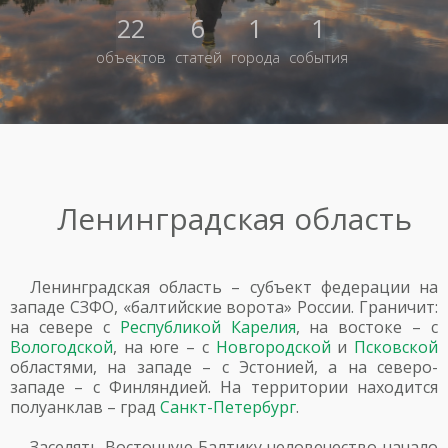
22
6
1
1
объектов
статей
города
события
Ленинградская область
Ленинградская область – субъект федерации на
западе СЗФО, «балтийские ворота» России. Граничит:
на севере с
Республикой Карелия
, на востоке – с
Вологодской
, на юге – с
Новгородской
и
Псковской
областями, на западе – с Эстонией, а на северо-
западе – с Финляндией. На территории находится
полуанклав – град
Санкт-Петербург
.
Заселять Восточную Балтику человечество начало