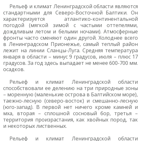
Рельеф и климат Ленинградской области являются
стандартными для Северо-Восточной Балтики. Он
характеризуется атлантико-континентальной
погодой (мягкой зимой с частыми оттепелями,
дождливым летом и белыми ночами). Атмосферные
фронты часто сменяют один другой. Холоднее всего
в Ленинградском Прионежье, самый теплый район
лежит на линии Сланцы-Луга. Средняя температура
января в области – минус 9 градусов, июля – плюс 17
градусов. За год здесь выпадает не менее 600-700 мм.
осадков.
Рельеф и климат Ленинградской области
способствовали ее делению на три природные зоны
– моренную (маленькие острова в Балтийском море),
таежно-лесную (северо-восток) и смешанно-лесную
(юго-запад). В первой нет ничего кроме камней и
мха, вторая – сплошной сосновый бор, третья –
территория произрастания, как хвойных пород, так
и некоторых лиственных.
Рельеф и климат Ленинградской области