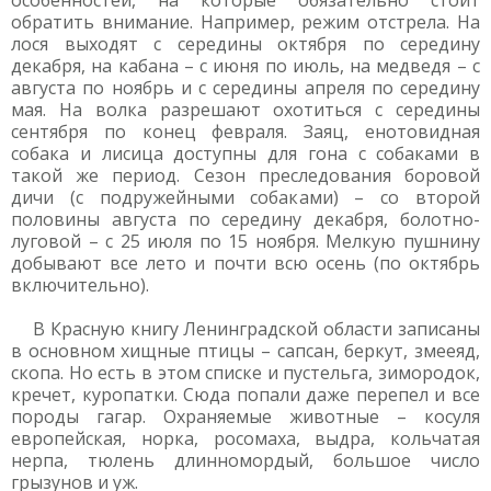
особенностей, на которые обязательно стоит
обратить внимание. Например, режим отстрела. На
лося выходят с середины октября по середину
декабря, на кабана – с июня по июль, на медведя – с
августа по ноябрь и с середины апреля по середину
мая. На волка разрешают охотиться с середины
сентября по конец февраля. Заяц, енотовидная
собака и лисица доступны для гона с собаками в
такой же период. Сезон преследования боровой
дичи (с подружейными собаками) – со второй
половины августа по середину декабря, болотно-
луговой – с 25 июля по 15 ноября. Мелкую пушнину
добывают все лето и почти всю осень (по октябрь
включительно).
В Красную книгу Ленинградской области записаны
в основном хищные птицы – сапсан, беркут, змееяд,
скопа. Но есть в этом списке и пустельга, зимородок,
кречет, куропатки. Сюда попали даже перепел и все
породы гагар. Охраняемые животные – косуля
европейская, норка, росомаха, выдра, кольчатая
нерпа, тюлень длинномордый, большое число
грызунов и уж.