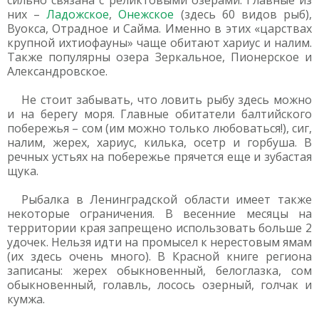
сильно связана с реликтовыми озерами. Главные из
них –
Ладожское
,
Онежское
(здесь 60 видов рыб),
Вуокса, Отрадное и Сайма. Именно в этих «царствах
крупной ихтиофауны» чаще обитают хариус и налим.
Также популярны озера Зеркальное, Пионерское и
Александровское.
Не стоит забывать, что ловить рыбу здесь можно
и на берегу моря. Главные обитатели балтийского
побережья – сом (им можно только любоваться!), сиг,
налим, жерех, хариус, килька, осетр и горбуша. В
речных устьях на побережье прячется еще и зубастая
щука.
Рыбалка в Ленинградской области имеет также
некоторые ограничения. В весенние месяцы на
территории края запрещено использовать больше 2
удочек. Нельзя идти на промысел к нерестовым ямам
(их здесь очень много). В Красной книге региона
записаны: жерех обыкновенный, белоглазка, сом
обыкновенный, голавль, лосось озерный, голчак и
кумжа.