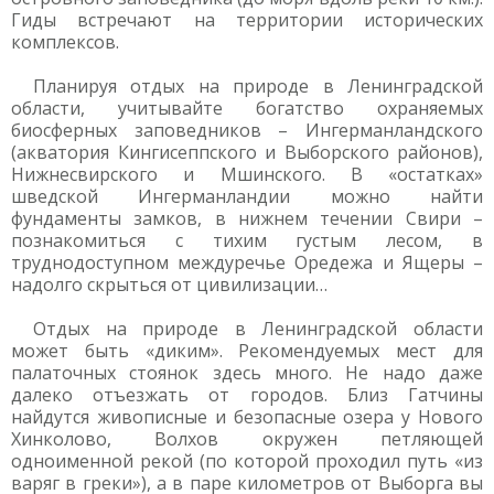
Гиды встречают на территории исторических
комплексов.
Планируя отдых на природе в Ленинградской
области, учитывайте богатство охраняемых
биосферных заповедников – Ингерманландского
(акватория Кингисеппского и Выборского районов),
Нижнесвирского и Мшинского. В «остатках»
шведской Ингерманландии можно найти
фундаменты замков, в нижнем течении Свири –
познакомиться с тихим густым лесом, в
труднодоступном междуречье Оредежа и Ящеры –
надолго скрыться от цивилизации…
Отдых на природе в Ленинградской области
может быть «диким». Рекомендуемых мест для
палаточных стоянок здесь много. Не надо даже
далеко отъезжать от городов. Близ Гатчины
найдутся живописные и безопасные озера у Нового
Хинколово, Волхов окружен петляющей
одноименной рекой (по которой проходил путь «из
варяг в греки»), а в паре километров от Выборга вы