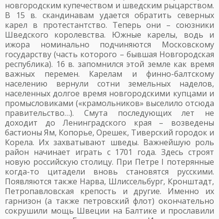
новгородским купечеством и шведским рыцарством.
В 15 в. скандинавам удается обратить северных
карел в протестантство. Теперь они – союзники
Шведского королевства. Южные карелы, водь и
ижора номинально подчиняются Московскому
государству (часть которого – бывшая Новгородская
республика). 16 в. запомнился этой земле как время
важных перемен. Карелам и финно-балтскому
населению вернули сотни земельных наделов,
населенных долгое время новгородскими купцами и
промысловиками («крамольников» выселило отсюда
правительство…). Смута последующих лет не
доходит до Ленинградского края – возведены
бастионы Ям, Копорье, Орешек, Тиверский городок и
Корела. Их захватывают шведы. Важнейшую роль
район начинает играть с 1701 года. Здесь строят
новую российскую столицу. При Петре I потерянные
когда-то цитадели вновь становятся русскими.
Появляются также Нарва, Шлиссельбург, Кронштадт,
Петропавловская крепость и другие. Именно их
гарнизон (а также петровский флот) окончательно
сокрушили мощь Швеции на Балтике и прославили