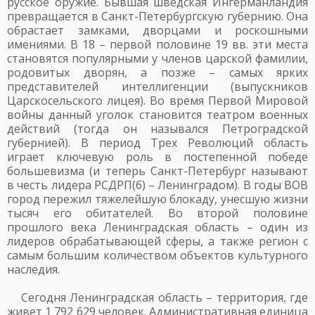
русское оружие. Бывшая шведская Ингерманландия
превращается в Санкт-Петербургскую губернию. Она
обрастает замками, дворцами и роскошными
имениями. В 18 – первой половине 19 вв. эти места
становятся популярными у членов царской фамилии,
родовитых дворян, а позже – самых ярких
представителей интеллигенции (выпускников
Царскосельского лицея). Во время Первой Мировой
войны данный уголок становится театром военных
действий (тогда он назывался Петроградской
губернией). В период Трех Революций область
играет ключевую роль в постепенной победе
большевизма (и теперь Санкт-Петербург называют
в честь лидера РСДРП(б) – Ленинградом). В годы ВОВ
город пережил тяжелейшую блокаду, унесшую жизни
тысяч его обитателей. Во второй половине
прошлого века Ленинградская область – один из
лидеров обрабатывающей сферы, а также регион с
самым большим количеством объектов культурного
наследия.
Сегодня Ленинградская область – территория, где
живет 1 792 629 человек. Административная единица