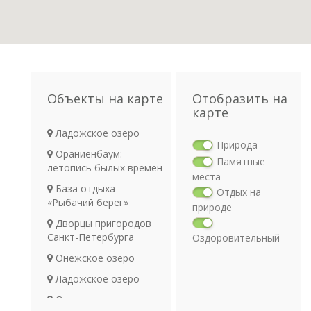
Объекты на карте
Отобразить на
карте
Ладожское озеро
Природа
Ораниенбаум:
Памятные
летопись былых времен
места
База отдыха
Отдых на
«Рыбачий берег»
природе
Дворцы пригородов
Санкт-Петербурга
Оздоровительный
отдых
Онежское озеро
Религия
Ладожское озеро
Археология
Ольгин пруд в
Транспорт