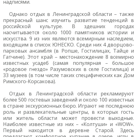
надписями.
Однако отдых в Ленинградской области – также
прекрасный шанс изучить развитие тенденций в
российской культуре. В здешних городах
насчитывается около 1000 памятников истории и
искусства. 9 из них являются всемирным наследием,
входящим в список ЮНЕСКО. Среди них 4 дворцово-
парковых ансамбля (в Ропше, Гостилицах, Тайце и
Гатчине). Этот край – местонахождение 8 всемирно
известных усадеб (самая популярная – большое
«родовое гнездо» Разумовских в селе Гостилица) и
33 музеев (в том числе таких специфических как Дом
Римского-Корсакова).
Отдых в Ленинградской области рекламируют
более 500 гостевых заведений и около 100 известных
в стране экскурсионных бюро. Играют не последнюю
роль и развлекательные центры, в которых гость
или житель области может провести выходные.
Наиболее известные из них – «Колтуши» и «WOW».
Первый находится в деревне Старой. Здесь
предлагают комфортное купание в озере, игру в