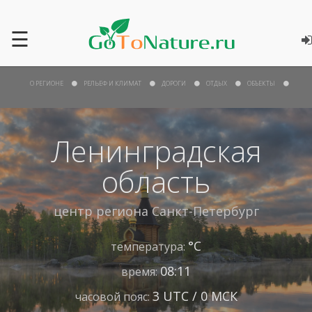
☰
О РЕГИОНЕ
РЕЛЬЕФ И КЛИМАТ
ДОРОГИ
ОТДЫХ
ОБЪЕКТЫ
Ленинградская
область
центр региона
Санкт-Петербург
°С
температура:
08:11
время:
3 UTC / 0 МСК
часовой пояс: