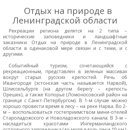
Отдых на природе в
Ленинградской области
Рекреации региона делятся на 2 типа –
исторические заповедники и ландшафтные
заказники. Отдых на природе в Ленинградской
области в одинаковой мере связан и с теми, и с
другими.
Событийный туризм, сочетающийся с
рекреационным, представлен в зеленых массивах
вокруг старых русских крепостей. Речь об
Ивангороде (эстонская часть называется Нарвой),
Шлиссельбурге (на другом берегу – крепость
Орешек), а также Копорье (Ломоносовский район на
границе с Санкт-Петербургом). В 1-м случае можно
хорошо провести время в лесу – на реке Нарва. Во 2-
м – воспользоваться гостеприимством мини-отелей
Староладожского и Новоладожского канала. В 3-м –
насладиться красотами Ингерманландского
островного заповедника (до моря вдоль реки 10 км.).