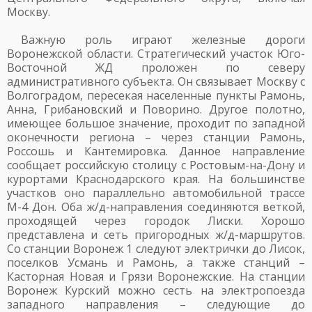
Москву.
Важную роль играют железные дороги
Воронежской области. Стратегический участок Юго-
Восточной ЖД проложен по северу
административного субъекта. Он связывает Москву с
Волгоградом, пересекая населенные пункты Рамонь,
Анна, Грибановский и Поворино. Другое полотно,
имеющее большое значение, проходит по западной
оконечности региона – через станции Рамонь,
Россошь и Кантемировка. Данное направление
сообщает российскую столицу с Ростовым-на-Дону и
курортами Краснодарского края. На большинстве
участков оно параллельно автомобильной трассе
М-4 Дон. Оба ж/д-направления соединяются веткой,
проходящей через городок Лиски. Хорошо
представлена и сеть пригородных ж/д-маршрутов.
Со станции Воронеж 1 следуют электрички до Лисок,
поселков Усмань и Рамонь, а также станций –
Касторная Новая и Грязи Воронежские. На станции
Воронеж Курский можно сесть на электропоезда
западного направления – следующие до