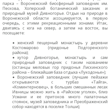
парка – Воронежский биосферный заповедник им.
Пескова, Хоперский ботанический заказник и
природный музей Дивногорье. Отдых на природе в
Воронежской области ассоциируется, в первую
очередь, с этими рекреационными зонами. Итак,
двигаясь с юга на север, а затем на восток, вы
посещаете:
женский пещерный монастырь у деревни
Костомарово (придонье Подгоренского
района);
хутор Дивногорье, монастырь и сам
природный заповедник с таким названием
(останцы меловых гор придонья Лискинского
района – ближайшая база отдыха «Лукодонье»);
Воронежский заповедник (лучшие пейзажи
открываются с турбаз «Тайга»,
«Коминтерновец», в больших смешанных лесах
Ивницы можно жить в «Райском уголке», близ
Усмани и ее притоков много палаточных
стоянок, музей заповедника и Преображенский
собор находятся в поселке Толши);