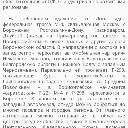
области соединяют ЦФО с индустриально развитыми
регионами.
На небольшом удалении от Дона идет
федеральная трасса М-4, связывающая Москву с
Воронежем, Ростовым-на-Дону, Краснодаром,
Джубгой (выезд на Причерноморское шоссе) и
Новороссийском. В числе важных и другие дороги
Воронежской области. В направлении с востока на
запад регион пересекает автомобильная «артерия»
Нехаевская-Белгород, соединяющая Волгоградскую и
Белгородскую области (Нижнюю Волгу с западным
Черноземьем). Параллельно ей пролегает Р-298,
связывающая Курск с Борисоглебском и
Грибановским (западное Черноземье со Средним
Поволжьем – в Борисоглебске начинается
«саратовская» Р-22). М-4 и Р-298 пересекаются в
Воронеже. В данном месте располагается юго-
западный автовокзал, откуда можно добраться до
многих поселков и городов региона. От главного
автовокзала можно отправиться в областные
центры соседних областей, а также в крупные города
Центрального Федерального округа, включая