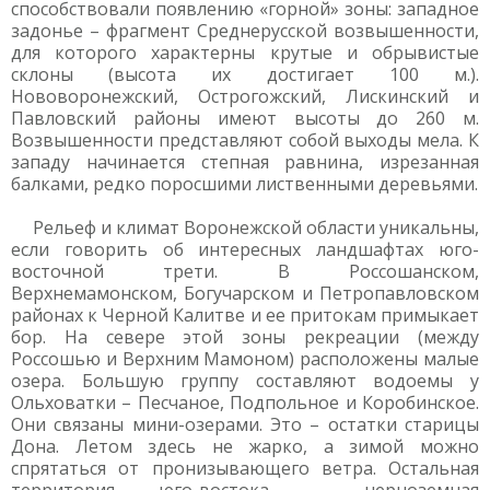
способствовали появлению «горной» зоны: западное
задонье – фрагмент Среднерусской возвышенности,
для которого характерны крутые и обрывистые
склоны (высота их достигает 100 м.).
Нововоронежский, Острогожский, Лискинский и
Павловский районы имеют высоты до 260 м.
Возвышенности представляют собой выходы мела. К
западу начинается степная равнина, изрезанная
балками, редко поросшими лиственными деревьями.
Рельеф и климат Воронежской области уникальны,
если говорить об интересных ландшафтах юго-
восточной трети. В Россошанском,
Верхнемамонском, Богучарском и Петропавловском
районах к Черной Калитве и ее притокам примыкает
бор. На севере этой зоны рекреации (между
Россошью и Верхним Мамоном) расположены малые
озера. Большую группу составляют водоемы у
Ольховатки – Песчаное, Подпольное и Коробинское.
Они связаны мини-озерами. Это – остатки старицы
Дона. Летом здесь не жарко, а зимой можно
спрятаться от пронизывающего ветра. Остальная