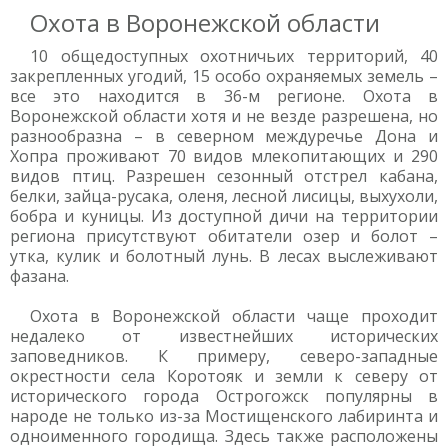
Охота в Воронежской области
10 общедоступных охотничьих территорий, 40
закрепленных угодий, 15 особо охраняемых земель –
все это находится в 36-м регионе. Охота в
Воронежской области хотя и не везде разрешена, но
разнообразна – в северном междуречье Дона и
Хопра проживают 70 видов млекопитающих и 290
видов птиц. Разрешен сезонный отстрел кабана,
белки, зайца-русака, оленя, лесной лисицы, выхухоли,
бобра и куницы. Из доступной дичи на территории
региона присутствуют обитатели озер и болот –
утка, кулик и болотный лунь. В лесах выслеживают
фазана.
Охота в Воронежской области чаще проходит
недалеко от известнейших исторических
заповедников. К примеру, северо-западные
окрестности села Коротояк и земли к северу от
исторического города Острогожск популярны в
народе не только из-за Мостищенского лабиринта и
одноименного городища. Здесь также расположены