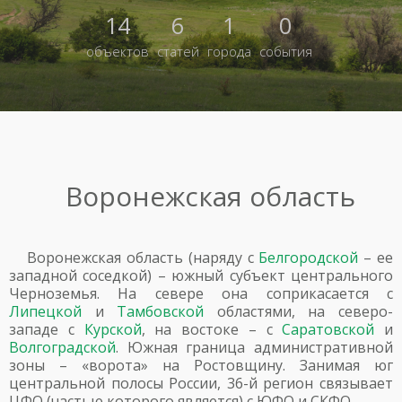
14
6
1
0
объектов
статей
города
события
Воронежская область
Воронежская область (наряду с
Белгородской
– ее
западной соседкой) – южный субъект центрального
Черноземья. На севере она соприкасается с
Липецкой
и
Тамбовской
областями, на северо-
западе с
Курской
, на востоке – с
Саратовской
и
Волгоградской
. Южная граница административной
зоны – «ворота» на Ростовщину. Занимая юг
центральной полосы России, 36-й регион связывает
ЦФО (частью которого является) с ЮФО и СКФО.