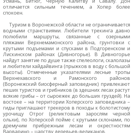
Усмань, Битюг, Черную Калитву и Савалу. Дон
отличается сильным течением, а Хопер более
спокоен.
Туризм в Воронежской области не ограничивается
водными странствиями. Любители трекинга давно
полюбили маршруты, связанные с озерными
пляжами Верхнемамонского района, грунтовки с
крутыми подъемами и спусками в Подгоренском и
Лискинском районах (Дивногорье). В Дивногорье
найдут занятие по душе также спелеологи, скалолазы
и любители хайдайвинга (прыжков в воду с большой
высоты). Отмеченные указателями лесные тропы
Верхнехавского и Рамонского районов
(Воронежский биосферный заповедник) привлекают
пеших туристов и грибников (в здешних лесах растут
всякие грибы – от сыроежек до больших груздей). На
востоке – на территории Хоперского заповедника –
гиды приглашают трекеров в походы к болотистому
урочищу Отрог (реликтовым зарослям черной
ольхи), по Хоперской пойме с крутыми склонами, по
дремучим прибрежным лесам и окрестностям
Варварино – царству деревьев-великанов.