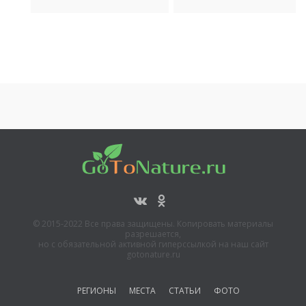
меловые скалы
Белогорье
Река Воронеж
Озеро Ильмень
(Мазурский)
Гранд-Каньон в Урыве
Мостищенский
лабиринт
Река Хопер
© 2015-2022 Все права защищены. Копировать материалы
разрешается,
но с обязательной активной гиперссылкой на наш сайт
gotonature.ru
РЕГИОНЫ
МЕСТА
СТАТЬИ
ФОТО