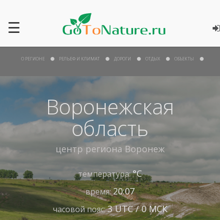
☰
О РЕГИОНЕ
РЕЛЬЕФ И КЛИМАТ
ДОРОГИ
ОТДЫХ
ОБЪЕКТЫ
Воронежская
область
центр региона
Воронеж
°С
температура:
20:07
время:
3 UTC / 0 МСК
часовой пояс: