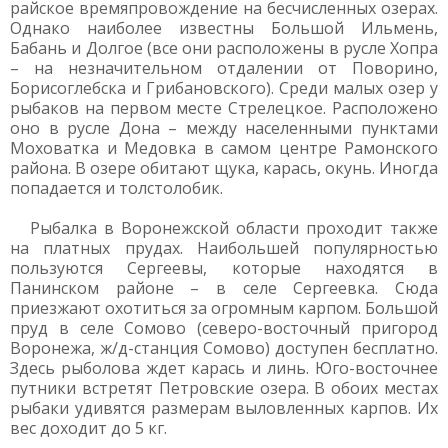
райское времяпровождение на бесчисленных озерах.
Однако наиболее известны Большой Ильмень,
Бабань и Долгое (все они расположены в русле Хопра
– на незначительном отдалении от Поворино,
Борисоглебска и Грибановского). Среди малых озер у
рыбаков на первом месте Стрелецкое. Расположено
оно в русле Дона – между населенными пунктами
Моховатка и Медовка в самом центре Рамонского
района. В озере обитают щука, карась, окунь. Иногда
попадается и толстолобик.
Рыбалка в Воронежской области проходит также
на платных прудах. Наибольшей популярностью
пользуются Сергеевы, которые находятся в
Панинском районе – в селе Сергеевка. Сюда
приезжают охотиться за огромным карпом. Большой
пруд в селе Сомово (северо-восточный пригород
Воронежа, ж/д-станция Сомово) доступен бесплатно.
Здесь рыболова ждет карась и линь. Юго-восточнее
путники встретят Петровские озера. В обоих местах
рыбаки удивятся размерам выловленных карпов. Их
вес доходит до 5 кг.