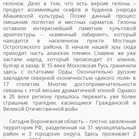
гелонов. Дело в том, что есть версия: гелоны –
продукт ассимиляции скифов и будинов (народа
Абашевской культуры). Позже данный процесс
смешения поглотил и местных сарматов. Гелоны
оставили интереснейший памятник культовой
архитектуры – «каменный лабиринт», который
находится в населенном пункте Мостище
Острогожского района. В начале нашей эры сюда
приходит часть аланских племен. Славяне же уже
застали народ, который происходит от аланов,
булгар и хазар. В 15 веке Московская Русь граничила
здесь с остатками Орды. Окончательно русские
завладели северной оконечностью «дикого поля» в
17 столетии. Многие достопримечательности
связаны с этой весьма драматичной эпохой. Однако
в 20 веке региону пришлось пережить уже более
страшные трагедии, касающиеся Гражданской и
Великой Отечественной войн.
Сегодня Воронежская область – плотно заселенная
территория РФ, разделенная на 31 муниципальный
район и 3 городских округа. Здесь проживает 2