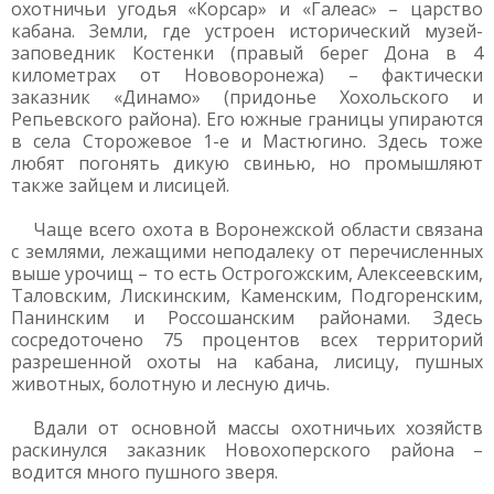
охотничьи угодья «Корсар» и «Галеас» – царство
кабана. Земли, где устроен исторический музей-
заповедник Костенки (правый берег Дона в 4
километрах от Нововоронежа) – фактически
заказник «Динамо» (придонье Хохольского и
Репьевского района). Его южные границы упираются
в села Сторожевое 1-е и Мастюгино. Здесь тоже
любят погонять дикую свинью, но промышляют
также зайцем и лисицей.
Чаще всего охота в Воронежской области связана
с землями, лежащими неподалеку от перечисленных
выше урочищ – то есть Острогожским, Алексеевским,
Таловским, Лискинским, Каменским, Подгоренским,
Панинским и Россошанским районами. Здесь
сосредоточено 75 процентов всех территорий
разрешенной охоты на кабана, лисицу, пушных
животных, болотную и лесную дичь.
Вдали от основной массы охотничьих хозяйств
раскинулся заказник Новохоперского района –
водится много пушного зверя.