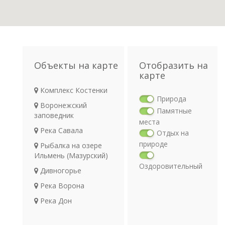
Объекты на карте
Отобразить на
карте
Комплекс Костенки
Природа
Воронежский
Памятные
заповедник
места
Река Савала
Отдых на
природе
Рыбалка на озере
Ильмень (Мазурский)
Оздоровительный
Дивногорье
отдых
Река Ворона
Религия
Археология
Река Дон
Транспорт
Сторожевские