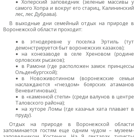
Хоперский заповедник (зеленые массивы у
самого Хопра и вокруг его стариц, Калининский
лес, лес Дубрава).
В выходные дни семейный отдых на природе в
Воронежской области проходит:
в этнодеревне у поселка Эртиль (тут
демонстрируется быт воронежских казаков);
на конезаводе в селе Хреновом (родине
орловских рысаков);
в Рамони (где расположен замок принцессы
Ольденбургской);
в Новоживотинном (воронежские семьи
наслаждаются «гнездом» боярских атаманов
Веневитиновых);
в «каменной степи» (среди валунов в центре
Таловского района);
на хуторе Ломы (где казачья хата плавает в
пруду).
Отдых на природе в Воронежской области
запоминается гостям еще одним чудом – музеем-
заповедником Костенки. На 9 гектарах туристы