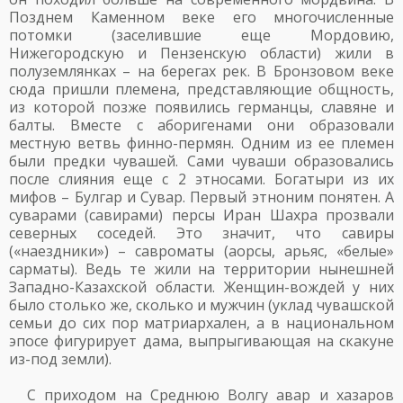
Позднем Каменном веке его многочисленные
потомки (заселившие еще Мордовию,
Нижегородскую и Пензенскую области) жили в
полуземлянках – на берегах рек. В Бронзовом веке
сюда пришли племена, представляющие общность,
из которой позже появились германцы, славяне и
балты. Вместе с аборигенами они образовали
местную ветвь финно-пермян. Одним из ее племен
были предки чувашей. Сами чуваши образовались
после слияния еще с 2 этносами. Богатыри из их
мифов – Булгар и Сувар. Первый этноним понятен. А
суварами (савирами) персы Иран Шахра прозвали
северных соседей. Это значит, что савиры
(«наездники») – савроматы (аорсы, арьяс, «белые»
сарматы). Ведь те жили на территории нынешней
Западно-Казахской области. Женщин-вождей у них
было столько же, сколько и мужчин (уклад чувашской
семьи до сих пор матриархален, а в национальном
эпосе фигурирует дама, выпрыгивающая на скакуне
из-под земли).
С приходом на Среднюю Волгу авар и хазаров