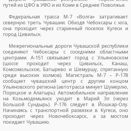
путей из ЦФО в УФО и из Коми в Среднее Поволжье.
Федеральная трасса М-7 «Волга» затрагивает
северную треть Чувашии. Обходя Чебоксары с юга,
она проходит через старинный поселок Кугеси и
город Цивильск.
Межрегиональные дороги Чувашской республики
соединяют Чебоксары с соседними областными
центрами. А-151 связывает город с Ульяновском
(шоссе проходит через Цивильск, Канаш,
Комсомольское, Батырево и Шемуршу, спрятанную
среди высоких холмов). Магистраль М-7 – Р-178
сообщает чувашский центр с другим концом
Ульяновского региона (автотрасса минует Шумерлю,
Порецкое и Алатырь). Автомобильное направление
на Козьмодемьянск уходит в Марий Эл (через
Большой Сундырь). Р-176 следует в Йошкар-Олу.
Начинаясь с транспортной развязки в Кугеси, оно
проходит через Новочебоксарск, а за мостом
покидает Чувашию.