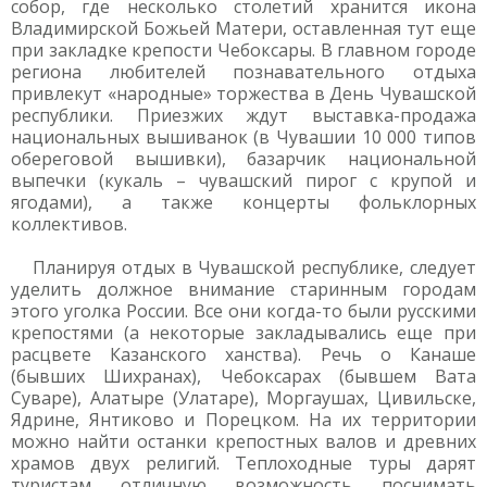
собор, где несколько столетий хранится икона
Владимирской Божьей Матери, оставленная тут еще
при закладке крепости Чебоксары. В главном городе
региона любителей познавательного отдыха
привлекут «народные» торжества в День Чувашской
республики. Приезжих ждут выставка-продажа
национальных вышиванок (в Чувашии 10 000 типов
обереговой вышивки), базарчик национальной
выпечки (кукаль – чувашский пирог с крупой и
ягодами), а также концерты фольклорных
коллективов.
Планируя отдых в Чувашской республике, следует
уделить должное внимание старинным городам
этого уголка России. Все они когда-то были русскими
крепостями (а некоторые закладывались еще при
расцвете Казанского ханства). Речь о Канаше
(бывших Шихранах), Чебоксарах (бывшем Вата
Суваре), Алатыре (Улатаре), Моргаушах, Цивильске,
Ядрине, Янтиково и Порецком. На их территории
можно найти останки крепостных валов и древних
храмов двух религий. Теплоходные туры дарят
туристам отличную возможность поснимать