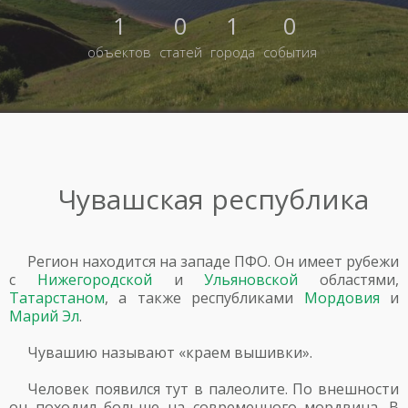
1
0
1
0
объектов
статей
города
события
Чувашская республика
Регион находится на западе ПФО. Он имеет рубежи
с
Нижегородской
и
Ульяновской
областями,
Татарстаном
, а также республиками
Мордовия
и
Марий Эл
.
Чувашию называют «краем вышивки».
Человек появился тут в палеолите. По внешности
он походил больше на современного мордвина. В