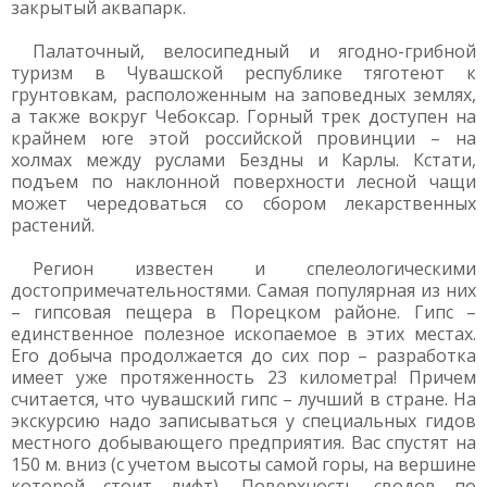
закрытый аквапарк.
Палаточный, велосипедный и ягодно-грибной
туризм в Чувашской республике тяготеют к
грунтовкам, расположенным на заповедных землях,
а также вокруг Чебоксар. Горный трек доступен на
крайнем юге этой российской провинции – на
холмах между руслами Бездны и Карлы. Кстати,
подъем по наклонной поверхности лесной чащи
может чередоваться со сбором лекарственных
растений.
Регион известен и спелеологическими
достопримечательностями. Самая популярная из них
– гипсовая пещера в Порецком районе. Гипс –
единственное полезное ископаемое в этих местах.
Его добыча продолжается до сих пор – разработка
имеет уже протяженность 23 километра! Причем
считается, что чувашский гипс – лучший в стране. На
экскурсию надо записываться у специальных гидов
местного добывающего предприятия. Вас спустят на
150 м. вниз (с учетом высоты самой горы, на вершине
которой стоит лифт). Поверхность сводов по