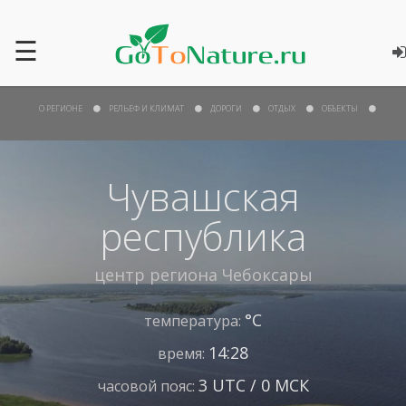
☰
О РЕГИОНЕ
РЕЛЬЕФ И КЛИМАТ
ДОРОГИ
ОТДЫХ
ОБЪЕКТЫ
Чувашская
республика
центр региона
Чебоксары
°С
температура:
14:28
время:
3 UTC / 0 МСК
часовой пояс: