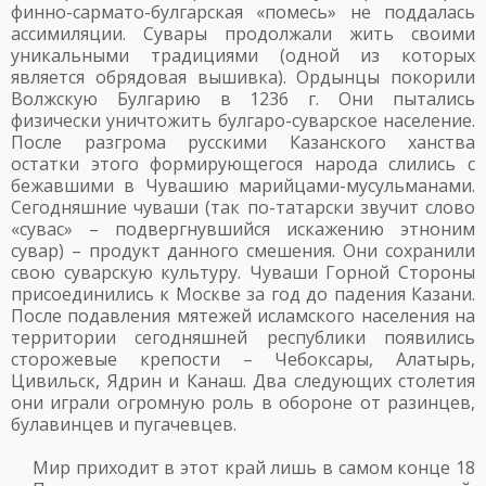
финно-сармато-булгарская «помесь» не поддалась
ассимиляции. Сувары продолжали жить своими
уникальными традициями (одной из которых
является обрядовая вышивка). Ордынцы покорили
Волжскую Булгарию в 1236 г. Они пытались
физически уничтожить булгаро-суварское население.
После разгрома русскими Казанского ханства
остатки этого формирующегося народа слились с
бежавшими в Чувашию марийцами-мусульманами.
Сегодняшние чуваши (так по-татарски звучит слово
«сувас» – подвергнувшийся искажению этноним
сувар) – продукт данного смешения. Они сохранили
свою суварскую культуру. Чуваши Горной Стороны
присоединились к Москве за год до падения Казани.
После подавления мятежей исламского населения на
территории сегодняшней республики появились
сторожевые крепости – Чебоксары, Алатырь,
Цивильск, Ядрин и Канаш. Два следующих столетия
они играли огромную роль в обороне от разинцев,
булавинцев и пугачевцев.
Мир приходит в этот край лишь в самом конце 18