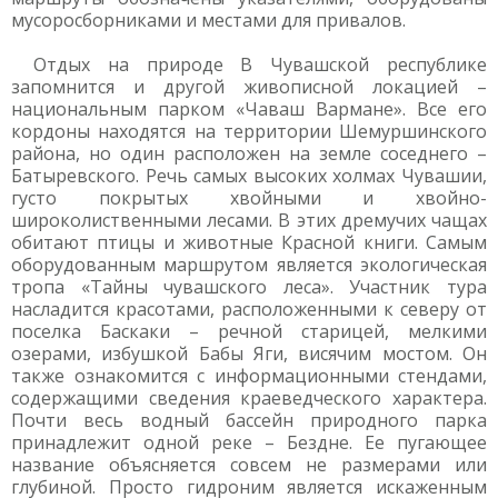
мусоросборниками и местами для привалов.
Отдых на природе В Чувашской республике
запомнится и другой живописной локацией –
национальным парком «Чаваш Вармане». Все его
кордоны находятся на территории Шемуршинского
района, но один расположен на земле соседнего –
Батыревского. Речь самых высоких холмах Чувашии,
густо покрытых хвойными и хвойно-
широколиственными лесами. В этих дремучих чащах
обитают птицы и животные Красной книги. Самым
оборудованным маршрутом является экологическая
тропа «Тайны чувашского леса». Участник тура
насладится красотами, расположенными к северу от
поселка Баскаки – речной старицей, мелкими
озерами, избушкой Бабы Яги, висячим мостом. Он
также ознакомится с информационными стендами,
содержащими сведения краеведческого характера.
Почти весь водный бассейн природного парка
принадлежит одной реке – Бездне. Ее пугающее
название объясняется совсем не размерами или
глубиной. Просто гидроним является искаженным