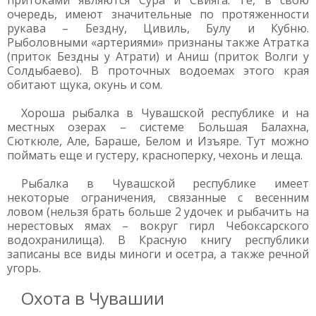
притоками являются Сура и Свияга. Те, в свою
очередь, имеют значительные по протяженности
рукава – Бездну, Цивиль, Булу и Кубню.
Рыболовными «артериями» признаны также Атратка
(приток Бездны у Атрати) и Аниш (приток Волги у
Солдыбаево). В проточных водоемах этого края
обитают щука, окунь и сом.
Хороша рыбалка в Чувашской республике и на
местных озерах – системе Большая Балахна,
Сюткюле, Але, Бараше, Белом и Изъяре. Тут можно
поймать еще и густеру, красноперку, чехонь и леща.
Рыбалка в Чувашской республике имеет
некоторые ограничения, связанные с весенним
ловом (нельзя брать больше 2 удочек и рыбачить на
нерестовых ямах – вокруг гирл Чебоксарского
водохранилища). В Красную книгу республики
записаны все виды миноги и осетра, а также речной
угорь.
Охота в Чувашии