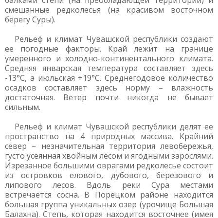
балками степи (на преобладающей территории) и
смешанные редколесья (на красивом восточном
берегу Суры).
Рельеф и климат Чувашской республики создают
ее погодные факторы. Край лежит на границе
умеренного и холодно-континентального климата.
Средняя январская температура составляет здесь
-13°C, а июльская +19°C. Среднегодовое количество
осадков составляет здесь норму – влажность
достаточная. Ветер почти никогда не бывает
сильным.
Рельеф и климат Чувашской республики делят ее
пространство на 4 природных массива. Крайний
север – незначительная территория левобережья,
густо усеянная хвойным лесом и ягодными зарослями.
Изрезанное большими оврагами редколесье состоит
из островков елового, дубового, березового и
липового лесов. Вдоль реки Сура местами
встречается сосна. В Порецком районе находится
большая группа уникальных озер (урочище Большая
Балахна). Степь, которая находится восточнее (имея