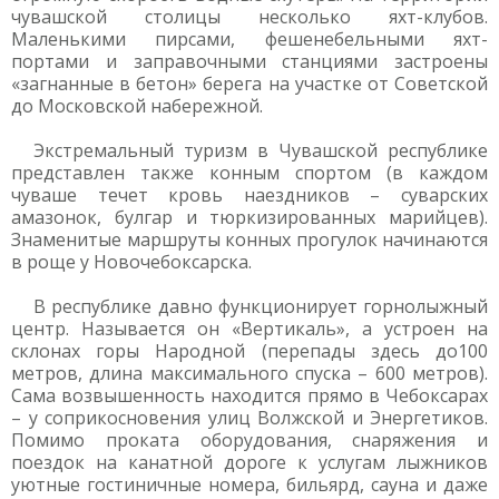
чувашской столицы несколько яхт-клубов.
Маленькими пирсами, фешенебельными яхт-
портами и заправочными станциями застроены
«загнанные в бетон» берега на участке от Советской
до Московской набережной.
Экстремальный туризм в Чувашской республике
представлен также конным спортом (в каждом
чуваше течет кровь наездников – суварских
амазонок, булгар и тюркизированных марийцев).
Знаменитые маршруты конных прогулок начинаются
в роще у Новочебоксарска.
В республике давно функционирует горнолыжный
центр. Называется он «Вертикаль», а устроен на
склонах горы Народной (перепады здесь до100
метров, длина максимального спуска – 600 метров).
Сама возвышенность находится прямо в Чебоксарах
– у соприкосновения улиц Волжской и Энергетиков.
Помимо проката оборудования, снаряжения и
поездок на канатной дороге к услугам лыжников
уютные гостиничные номера, бильярд, сауна и даже