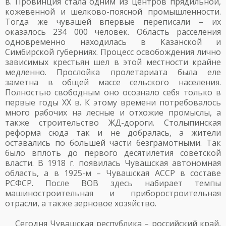
в. Провинция стала одним из центров прядильной,
кожевенной и шелково-поясной промышленности.
Тогда же чувашей впервые переписали – их
оказалось 234 000 человек. Область расселения
одновременно находилась в Казанской и
Симбирской губерниях. Процесс освобождения лично
зависимых крестьян шел в этой местности крайне
медленно. Прослойка пролетариата была еле
заметна в общей массе сельского населения.
Полностью свободным оно осознало себя только в
первые годы XX в. К этому времени потребовалось
много рабочих на лесные и отхожие промыслы, а
также строительство ЖД-дороги. Столыпинская
реформа сюда так и не добралась, а жители
оставались по большей части безграмотными. Так
было вплоть до первого десятилетия советской
власти. В 1918 г. появилась Чувашская автономная
область, а в 1925-м – Чувашская АССР в составе
РСФСР. После ВОВ здесь набирает темпы
машиностроительная и приборостроительная
отрасли, а также зерновое хозяйство.
Сегодня Чувашская республика – российский край,