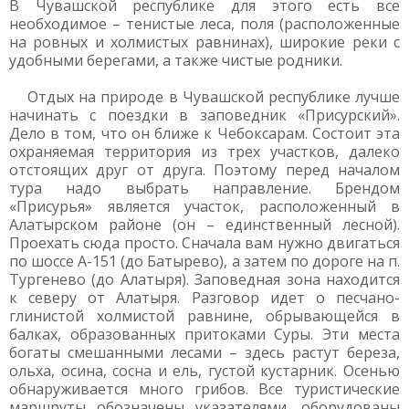
В Чувашской республике для этого есть все
необходимое – тенистые леса, поля (расположенные
на ровных и холмистых равнинах), широкие реки с
удобными берегами, а также чистые родники.
Отдых на природе в Чувашской республике лучше
начинать с поездки в заповедник «Присурский».
Дело в том, что он ближе к Чебоксарам. Состоит эта
охраняемая территория из трех участков, далеко
отстоящих друг от друга. Поэтому перед началом
тура надо выбрать направление. Брендом
«Присурья» является участок, расположенный в
Алатырском районе (он – единственный лесной).
Проехать сюда просто. Сначала вам нужно двигаться
по шоссе А-151 (до Батырево), а затем по дороге на п.
Тургенево (до Алатыря). Заповедная зона находится
к северу от Алатыря. Разговор идет о песчано-
глинистой холмистой равнине, обрывающейся в
балках, образованных притоками Суры. Эти места
богаты смешанными лесами – здесь растут береза,
ольха, осина, сосна и ель, густой кустарник. Осенью
обнаруживается много грибов. Все туристические
маршруты обозначены указателями, оборудованы