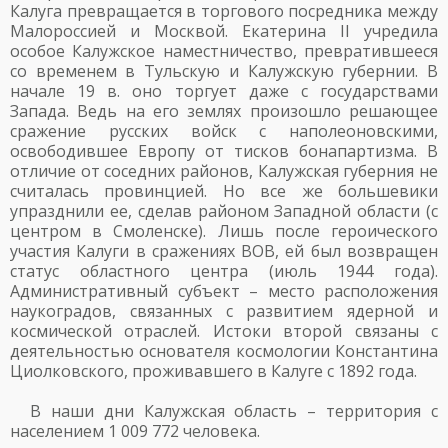
Калуга превращается в торгового посредника между
Малороссией и Москвой. Екатерина II учредила
особое Калужское наместничество, превратившееся
со временем в Тульскую и Калужскую губернии. В
начале 19 в. оно торгует даже с государствами
Запада. Ведь на его землях произошло решающее
сражение русских войск с наполеоновскими,
освободившее Европу от тисков бонапартизма. В
отличие от соседних районов, Калужская губерния не
считалась провинцией. Но все же большевики
упразднили ее, сделав районом Западной области (с
центром в Смоленске). Лишь после героического
участия Калуги в сражениях ВОВ, ей был возвращен
статус областного центра (июль 1944 года).
Административный субъект – место расположения
наукоградов, связанных с развитием ядерной и
космической отраслей. Истоки второй связаны с
деятельностью основателя космологии Константина
Циолковского, проживавшего в Калуге с 1892 года.
В наши дни Калужская область – территория с
населением 1 009 772 человека.