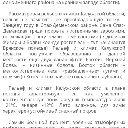
одноименного района на крайнем западе области).
Рассматривая рельеф и климат Калужской области,
нельзя не заметить ее преобладающую точку –
Зайцеву гору в Спас-Деменском районе. Сама Спас-
Деменская гряда покрыта лиственными зарослями,
но лежащие к югу земли – смешанными (в долинах
Жиздры и Болвы кое-где растет ель – тут начинается
Брянское полесье). Рельеф и климат Калужской
области послужили образованию в данной
местности еще двух ландшафтов. Бассейн Верхней
Болвы – низинные болота. Восток области –
мелколиственные леса, «разбавленные» лугами и
полями (в Козельском районе сохранились дубравы).
Рельеф и климат Калужской области в плане
погоды характеризуют ее как умеренно-
континентальную зону. Средняя температура июля
+21°C, января -12°C. Лето влажное, для зимы
характерен устойчивый снежный покров.
Самый большой процент вредных атмосферных