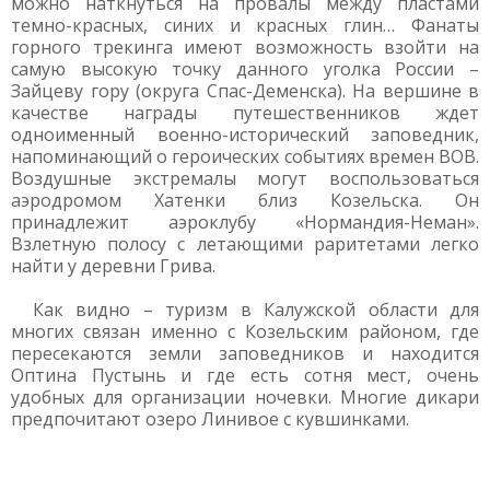
можно наткнуться на провалы между пластами
темно-красных, синих и красных глин… Фанаты
горного трекинга имеют возможность взойти на
самую высокую точку данного уголка России –
Зайцеву гору (округа Спас-Деменска). На вершине в
качестве награды путешественников ждет
одноименный военно-исторический заповедник,
напоминающий о героических событиях времен ВОВ.
Воздушные экстремалы могут воспользоваться
аэродромом Хатенки близ Козельска. Он
принадлежит аэроклубу «Нормандия-Неман».
Взлетную полосу с летающими раритетами легко
найти у деревни Грива.
Как видно – туризм в Калужской области для
многих связан именно с Козельским районом, где
пересекаются земли заповедников и находится
Оптина Пустынь и где есть сотня мест, очень
удобных для организации ночевки. Многие дикари
предпочитают озеро Линивое с кувшинками.