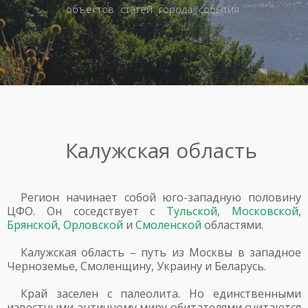
объектов
статей
города
события
Калужская область
Регион начинает собой юго-западную половину
ЦФО. Он соседствует с
Тульской
,
Московской
,
Брянской
,
Орловской
и
Смоленской
областями.
Калужская область – путь из Москвы в западное
Черноземье, Смоленщину, Украину и Беларусь.
Край заселен с палеолита. Но единственными
известными античному миру обитателями считаются