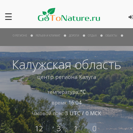
☰
О РЕГИОНЕ
РЕЛЬЕФ И КЛИМАТ
ДОРОГИ
ОТДЫХ
ОБЪЕКТЫ
Калужская область
центр региона
Калуга
°С
температура:
16:04
время:
3 UTC / 0 МСК
часовой пояс:
12
3
1
0