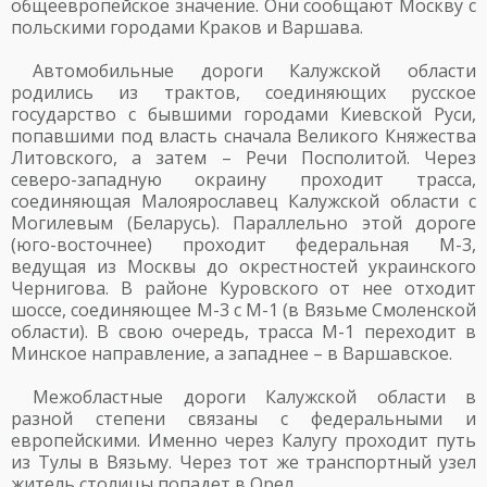
общеевропейское значение. Они сообщают Москву с
польскими городами Краков и Варшава.
Автомобильные дороги Калужской области
родились из трактов, соединяющих русское
государство с бывшими городами Киевской Руси,
попавшими под власть сначала Великого Княжества
Литовского, а затем – Речи Посполитой. Через
северо-западную окраину проходит трасса,
соединяющая Малоярославец Калужской области с
Могилевым (Беларусь). Параллельно этой дороге
(юго-восточнее) проходит федеральная М-3,
ведущая из Москвы до окрестностей украинского
Чернигова. В районе Куровского от нее отходит
шоссе, соединяющее М-3 с М-1 (в Вязьме Смоленской
области). В свою очередь, трасса М-1 переходит в
Минское направление, а западнее – в Варшавское.
Межобластные дороги Калужской области в
разной степени связаны с федеральными и
европейскими. Именно через Калугу проходит путь
из Тулы в Вязьму. Через тот же транспортный узел
житель столицы попадет в Орел.