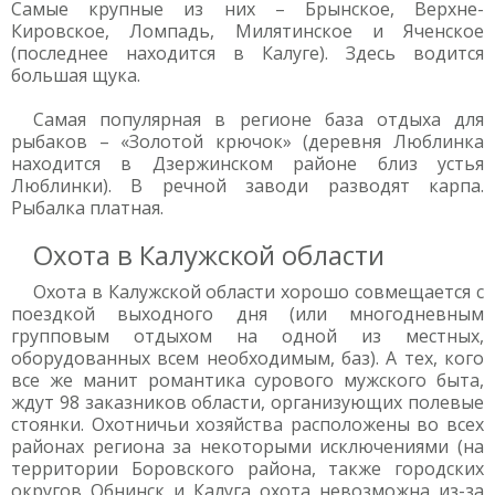
Самые крупные из них – Брынское, Верхне-
Кировское, Ломпадь, Милятинское и Яченское
(последнее находится в Калуге). Здесь водится
большая щука.
Самая популярная в регионе база отдыха для
рыбаков – «Золотой крючок» (деревня Люблинка
находится в Дзержинском районе близ устья
Люблинки). В речной заводи разводят карпа.
Рыбалка платная.
Охота в Калужской области
Охота в Калужской области хорошо совмещается с
поездкой выходного дня (или многодневным
групповым отдыхом на одной из местных,
оборудованных всем необходимым, баз). А тех, кого
все же манит романтика сурового мужского быта,
ждут 98 заказников области, организующих полевые
стоянки. Охотничьи хозяйства расположены во всех
районах региона за некоторыми исключениями (на
территории Боровского района, также городских
округов Обнинск и Калуга охота невозможна из-за