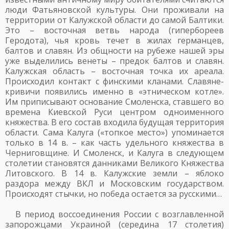
люди Фатьяновской культуры. Они проживали на
территории от Калужской области до самой Балтики.
Это – восточная ветвь народа (гипербореев
Геродота), чья кровь течет в жилах германцев,
балтов и славян. Из общности на рубеже нашей эры
уже выделились венеты – предок балтов и славян.
Калужская область – восточная точка их ареала.
Происходил контакт с финскими кланами. Славяне-
кривичи появились именно в «этническом котле».
Им приписывают основание Смоленска, ставшего во
времена Киевской Руси центром одноименного
княжества. В его состав входила будущая территория
области. Сама Калуга («топкое место») упоминается
только в 14 в. – как часть удельного княжества в
Черниговщине. И Смоленск, и Калуга в следующем
столетии становятся данниками Великого Княжества
Литовского. В 14 в. Калужские земли – яблоко
раздора между ВКЛ и Московским государством.
Происходят стычки, но победа остается за русскими…
В период воссоединения России с возглавленной
запорожцами Украиной (середина 17 столетия)