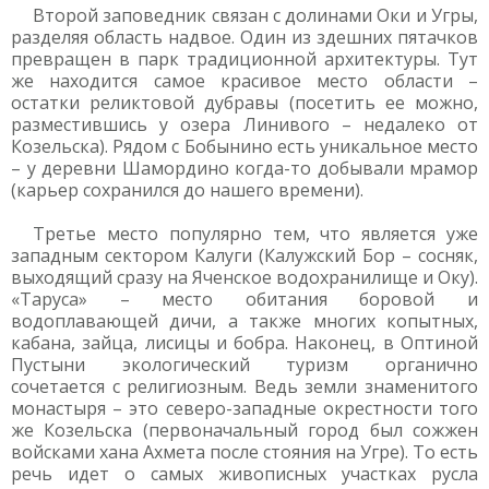
Второй заповедник связан с долинами Оки и Угры,
разделяя область надвое. Один из здешних пятачков
превращен в парк традиционной архитектуры. Тут
же находится самое красивое место области –
остатки реликтовой дубравы (посетить ее можно,
разместившись у озера Линивого – недалеко от
Козельска). Рядом с Бобынино есть уникальное место
– у деревни Шамордино когда-то добывали мрамор
(карьер сохранился до нашего времени).
Третье место популярно тем, что является уже
западным сектором Калуги (Калужский Бор – сосняк,
выходящий сразу на Яченское водохранилище и Оку).
«Таруса» – место обитания боровой и
водоплавающей дичи, а также многих копытных,
кабана, зайца, лисицы и бобра. Наконец, в Оптиной
Пустыни экологический туризм органично
сочетается с религиозным. Ведь земли знаменитого
монастыря – это северо-западные окрестности того
же Козельска (первоначальный город был сожжен
войсками хана Ахмета после стояния на Угре). То есть
речь идет о самых живописных участках русла