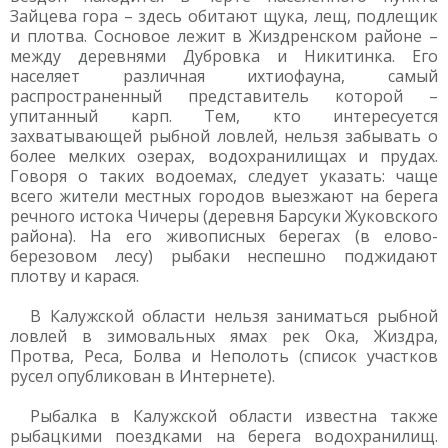
Зайцева гора – здесь обитают щука, лещ, подлещик
и плотва. Сосновое лежит в Жиздренском районе –
между деревнями Дубровка и Никитинка. Его
населяет различная ихтиофауна, самый
распространенный представитель которой –
упитанный карп. Тем, кто интересуется
захватывающей рыбной ловлей, нельзя забывать о
более мелких озерах, водохранилищах и прудах.
Говоря о таких водоемах, следует указать: чаще
всего жители местных городов выезжают на берега
речного истока Чичеры (деревня Барсуки Жуковского
района). На его живописных берегах (в елово-
березовом лесу) рыбаки неспешно поджидают
плотву и карася.
В Калужской области нельзя заниматься рыбной
ловлей в зимовальных ямах рек Ока, Жиздра,
Протва, Реса, Болва и Неполоть (список участков
русел опубликован в Интернете).
Рыбалка в Калужской области известна также
рыбацкими поездками на берега водохранилищ.