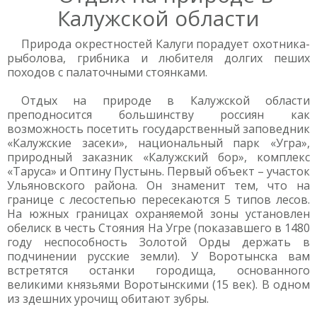
Калужской области
Природа окрестностей Калуги порадует охотника-
рыболова, грибника и любителя долгих пеших
походов с палаточными стоянками.
Отдых на природе в Калужской области
преподносится большинству россиян как
возможность посетить государственный заповедник
«Калужские засеки», национальный парк «Угра»,
природный заказник «Калужский бор», комплекс
«Таруса» и Оптину Пустынь. Первый объект – участок
Ульяновского района. Он знаменит тем, что на
границе с лесостепью пересекаются 5 типов лесов.
На южных границах охраняемой зоны установлен
обелиск в честь Стояния На Угре (показавшего в 1480
году неспособность Золотой Орды держать в
подчинении русские земли). У Воротынска вам
встретятся останки городища, основанного
великими князьями Воротынскими (15 век). В одном
из здешних урочищ обитают зубры.