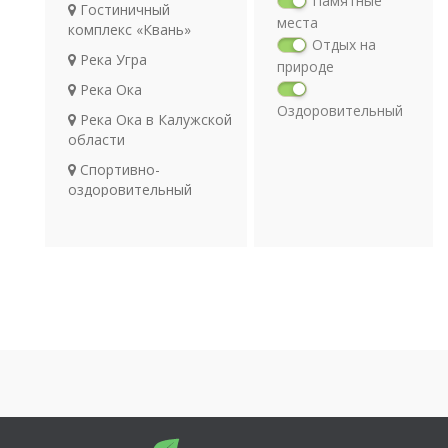
Памятные
Гостиничный
места
комплекс «Квань»
Отдых на
Река Угра
природе
Река Ока
Оздоровительный
Река Ока в Калужской
отдых
области
Религия
Спортивно-
Археология
оздоровительный
Транспорт
комплекс «ОТЭК-
Таруса»
Парк птиц «Воробьи»
Кольцовские
каменоломни
Водопад Калужская
Ниагара
Чёртово городище
Мемориал
Гнездиловская высота