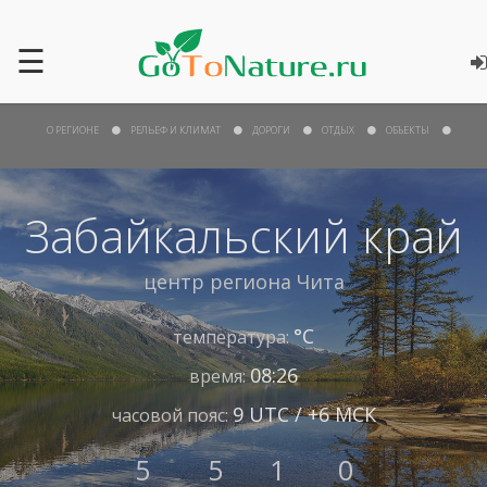
☰
О РЕГИОНЕ
РЕЛЬЕФ И КЛИМАТ
ДОРОГИ
ОТДЫХ
ОБЪЕКТЫ
Забайкальский край
центр региона
Чита
°С
температура:
08:26
время:
9 UTC / +6 МСК
часовой пояс:
5
5
1
0