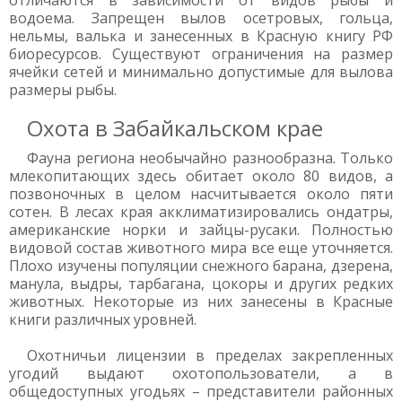
отличаются в зависимости от видов рыбы и
водоема. Запрещен вылов осетровых, гольца,
нельмы, валька и занесенных в Красную книгу РФ
биоресурсов. Существуют ограничения на размер
ячейки сетей и минимально допустимые для вылова
размеры рыбы.
Охота в Забайкальском крае
Фауна региона необычайно разнообразна. Только
млекопитающих здесь обитает около 80 видов, а
позвоночных в целом насчитывается около пяти
сотен. В лесах края акклиматизировались ондатры,
американские норки и зайцы-русаки. Полностью
видовой состав животного мира все еще уточняется.
Плохо изучены популяции снежного барана, дзерена,
манула, выдры, тарбагана, цокоры и других редких
животных. Некоторые из них занесены в Красные
книги различных уровней.
Охотничьи лицензии в пределах закрепленных
угодий выдают охотопользователи, а в
общедоступных угодьях – представители районных