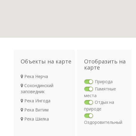
Объекты на карте
Отобразить на
карте
Река Нерча
Природа
Сохондинский
Памятные
заповедник
места
Река Ингода
Отдых на
природе
Река Витим
Река Шилка
Оздоровительный
отдых
Религия