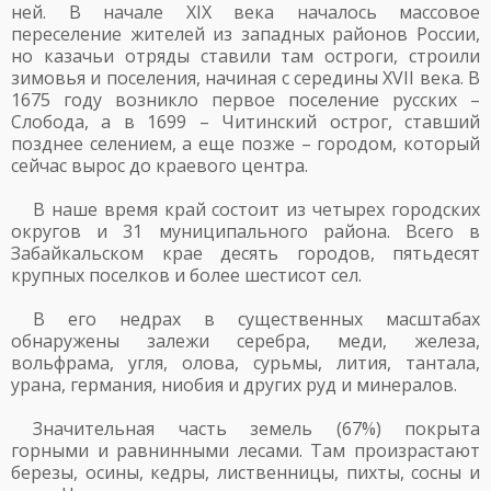
ней. В начале XIX века началось массовое
переселение жителей из западных районов России,
но казачьи отряды ставили там остроги, строили
зимовья и поселения, начиная с середины XVII века. В
1675 году возникло первое поселение русских –
Слобода, а в 1699 – Читинский острог, ставший
позднее селением, а еще позже – городом, который
сейчас вырос до краевого центра.
В наше время край состоит из четырех городских
округов и 31 муниципального района. Всего в
Забайкальском крае десять городов, пятьдесят
крупных поселков и более шестисот сел.
В его недрах в существенных масштабах
обнаружены залежи серебра, меди, железа,
вольфрама, угля, олова, сурьмы, лития, тантала,
урана, германия, ниобия и других руд и минералов.
Значительная часть земель (67%) покрыта
горными и равнинными лесами. Там произрастают
березы, осины, кедры, лиственницы, пихты, сосны и