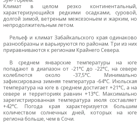
Зун-Тореем.
Климат в целом резко континентальный,
характеризующийся редкими осадками, суровой,
долгой зимой, ветреным межсезоньем и жарким, но
непродолжительным летом.
Рельеф и климат Забайкальского края одинаково
разнообразны и варьируются по районам. Три из них
приравниваются к регионам Крайнего Севера.
В среднем январские температуры на юге
попадают в диапазон от -21°С до -22°С, на севере
колеблются около -37,5°С. Минимально
зафиксирована зимняя температура -64°С. Июльская
температура на юге в среднем достигает +21°С, а на
севере и территориях равнин +13°С. Максимально
зарегистрированная температура июля составляет
+42°С. Погода края характеризуется большим
количеством солнечных дней, которых на юге
региона больше, чем в Сочи.