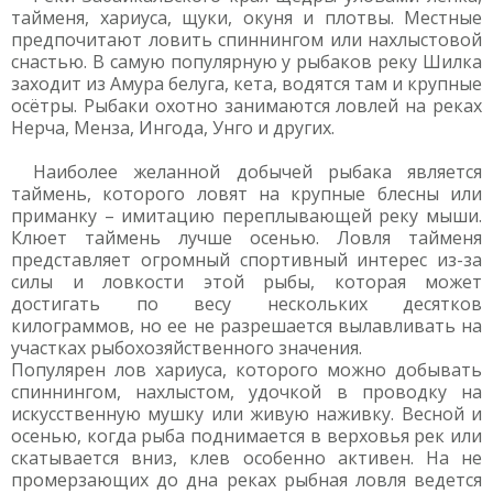
тайменя, хариуса, щуки, окуня и плотвы. Местные
предпочитают ловить спиннингом или нахлыстовой
снастью. В самую популярную у рыбаков реку Шилка
заходит из Амура белуга, кета, водятся там и крупные
осётры. Рыбаки охотно занимаются ловлей на реках
Нерча, Менза, Ингода, Унго и других.
Наиболее желанной добычей рыбака является
таймень, которого ловят на крупные блесны или
приманку – имитацию переплывающей реку мыши.
Клюет таймень лучше осенью. Ловля тайменя
представляет огромный спортивный интерес из-за
силы и ловкости этой рыбы, которая может
достигать по весу нескольких десятков
килограммов, но ее не разрешается вылавливать на
участках рыбохозяйственного значения.
Популярен лов хариуса, которого можно добывать
спиннингом, нахлыстом, удочкой в проводку на
искусственную мушку или живую наживку. Весной и
осенью, когда рыба поднимается в верховья рек или
скатывается вниз, клев особенно активен. На не
промерзающих до дна реках рыбная ловля ведется