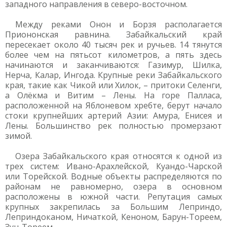
западного направления в северо-восточном.
Между реками Онон и Борзя располагается
Приононская равнина. Забайкальский край
пересекает около 40 тысяч рек и ручьев. 14 тянутся
более чем на пятьсот километров, а пять здесь
начинаются и заканчиваются: Газимур, Шилка,
Нерча, Калар, Ингода. Крупные реки Забайкальского
края, такие как Чикой или Хилок, – притоки Селенги,
а Олёкма и Витим – Лены. На горе Палласа,
расположенной на Яблоневом хребте, берут начало
стоки крупнейших артерий Азии: Амура, Енисея и
Лены. Большинство рек полностью промерзают
зимой.
Озера Забайкальского края относятся к одной из
трех систем: Ивано-Арахлейской, Куандо-Чарской
или Торейской. Водные объекты распределяются по
районам не равномерно, озера в основном
расположены в южной части. Репутация самых
крупных закрепилась за Большим Леприндо,
Леприндоканом, Ничаткой, Кеноном, Барун-Тореем,