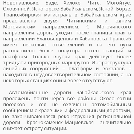
Новопавловке, Баде, Хилоке, Чите, Могойтуе,
Оловянной, Ясногорске-Забайкальском, Ясной, Борзе.
Транссибирская магистраль в Забайкальском крае
представлена двумя Читинскими и одним
Могочинским направлением. С Могочинского
направления дорога уходит после границы края в
направлении Благовещенска и Хабаровска. Транссиб
имеет несколько ответвлений и на его пути
расположено более полутора сотен станций и
платформ. Только внутри края действует более
тридцати пригородных маршрутов. Инфраструктура
линейных сооружений – платформ и вокзалов –
находится в неудовлетворительном состоянии, а на
некоторых станциях они и вовсе отсутствуют.
Автомобильные дороги Забайкальского края
проложены почти через все районы. Около сотни
поселков и сел не охвачены автомобильным
сообщением с краевыми и федеральными дорогами,
но заканчивающаяся реконструкция региональной
дороги Краснокаменск-Мациевская значительно
снижает остроту ситуации.