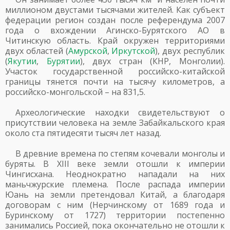
миллионом двустами тысячами жителей. Как субъект
федерации регион создан после референдума 2007
года о вхождении Агинско-Бурятского АО в
Читинскую область. Край окружен территориями
двух областей (
Амурской
,
Иркутской
), двух республик
(
Якутии
,
Бурятии
), двух стран (КНР, Монголии).
Участок государственной российско-китайской
границы тянется почти на тысячу километров, а
российско-монгольской – на 831,5.
Археологические находки свидетельствуют о
присутствии человека на земле Забайкальского края
около ста пятидесяти тысяч лет назад.
В древние времена по степям кочевали монголы и
буряты. В XIII веке земли отошли к империи
Чингисхана. Неоднократно нападали на них
маньчжурские племена. После распада империи
Юань на земли претендовал Китай, а благодаря
договорам с ним (Нерчинскому от 1689 года и
Буринскому от 1727) территории постепенно
занимались Россией, пока окончательно не отошли к