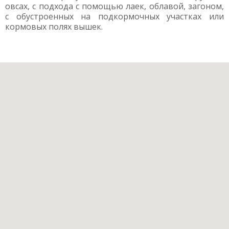
овсах, с подхода с помощью лаек, облавой, загоном,
с обустроенных на подкормочных участках или
кормовых полях вышек.