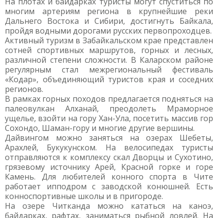
На плотах и байдарках туристы могут спуститься по
многим артериям региона в крупнейшие реки
Дальнего Востока и Сибири, достигнуть Байкала,
пройдя водными дорогами русских первопроходцев.
Активный туризм в Забайкальском крае представлен
сотней спортивных маршрутов, горных и лесных,
различной степени сложности. В Каларском районе
регулярным стал межрегиональный фестиваль
«Кодар», объединяющий туристов края и соседних
регионов.
В рамках горных походов предлагается подняться на
палеовулкан Алханай, преодолеть Мраморное
ущелье, взойти на гору Хан-Ула, посетить массив гор
Сохондо, Шаман-гору и многие другие вершины.
Дайвингом можно заняться на озерах Шебеты,
Арахлей, Букукунском. На велосипедах туристы
отправляются к комплексу скал Дворцы и Сухотино,
грязевому источнику Арей, Красной горке и горе
Камень. Для любителей конного спорта в Чите
работает ипподром с заводской конюшней. Есть
конноспортивные школы и в пригороде.
На озере Читканда можно кататься на каноэ,
байдарках, рафтах, заниматься рыбной ловлей. На