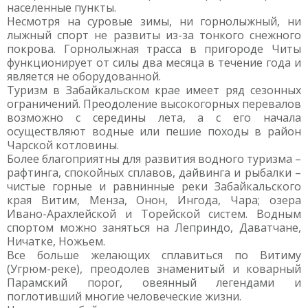
населенные пункты.
Несмотря на суровые зимы, ни горнолыжный, ни
лыжный спорт не развиты из-за тонкого снежного
покрова. Горнолыжная трасса в пригороде Читы
функционирует от силы два месяца в течение года и
является не оборудованной.
Туризм в Забайкальском крае имеет ряд сезонных
ограничений. Преодоление высокогорных перевалов
возможно с середины лета, а с его начала
осуществляют водные или пешие походы в район
Чарской котловины.
Более благоприятны для развития водного туризма –
рафтинга, спокойных сплавов, дайвинга и рыбалки –
чистые горные и равнинные реки Забайкальского
края Витим, Менза, Онон, Ингода, Чара; озера
Ивано-Арахлейской и Торейской систем. Водным
спортом можно заняться на Леприндо, Даватчане,
Ничатке, Ножьем.
Все больше желающих сплавиться по Витиму
(Угрюм-реке), преодолев знаменитый и коварный
Парамский порог, овеянный легендами и
поглотивший многие человеческие жизни.