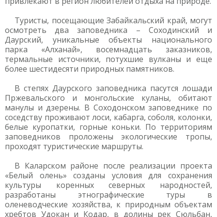
привлекают в регион любителей отдыха на природе.
Туристы, посещающие Забайкальский край, могут
осмотреть два заповедника – Соходинский и
Даурский, уникальные объекты национального
парка «Алханай», восемнадцать заказников,
термальные источники, потухшие вулканы и еще
более шестидесяти природных памятников.
В степях Даурского заповедника пасутся лошади
Пржевальского и монгольские куланы, обитают
манулы и дзерены. В Соходонском заповеднике по
соседству проживают лоси, кабарга, соболя, колонки,
белые куропатки, горные коньки. По территориям
заповедников проложены экологические тропы,
проходят туристические маршруты.
В Каларском районе после реализации проекта
«Белый олень» созданы условия для сохранения
культуры коренных северных народностей,
разработаны этнографические туры в
оленеводческие хозяйства, к природным объектам
хребтов Удокан и Кодар, в долины рек Сюльбан,