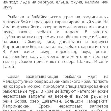
из-подо льда на хариуса, ельца, окуня, налима или
щуку.
Рыбалка в Забайкальском крае на соединенных
между собой озерах, дает гарантированный улов. На
Ивано-Арахлейских озерах всегда можно выловить
щуку, окуня, чебака и карася. В чистом,
глубоководном озере Ничатка обитают еще и бычки,
налимы, таймени, сиги, даватчаны и хариусы.
Доронинское богато на вьюна, чебака, карася и сома.
В Арее живет амур, верхогляд, ахуа, ротан,
толстолобик, калуга, змееголов и желтощек. Десятки
тысяч рыбаков приезжают на озера Шакша, Иван и
Тасей.
Самая захватывающая рыбалка ждет на
малодоступных озерах Забайкальского края, попасть
на которые можно, приобретя специализированные
рыболовные туры. В крае действуют категорические
нерестовые запреты на весенний вылов рыбы из
реки Борзя, озер Даватчан, Большой Намаракит,
Леприндокан. Сроки нерестовых запретов