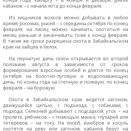
конца года; кабаргу – в ноябре и декабре; диких
кабанов – с начала лета до конца февраля.
Из хищников волков можно добывать в любое
время; росомах, рысей – с середины октября по конец
февраля; на лисиц можно начинать охотиться на
месяц раньше и заканчивать тоже к концу февраля.
В такие же сроки разрешена охота в Забайкальском
крае на зайцев и белок.
На пернатую дичь сезон открывается во второй
половине августа в зависимости от сроков
формирования взрослых особей и длится по конец
октября на болотно-луговую и водоплавающую
дичь; по конец года на степную и полевую; по конец
февраля – на боровую.
Охота в Забайкальском крае ведется загоном,
движущейся цепью, с подъезда, с собаками, с
подхода. Селезней добывают с подсадкой, уток – на
пролете, рябчиков – с помощью манка, глухарей или
тетеревов – на току. На лосей, изюбров и косуль
охотятся на реву или загоном, кабанов берут на