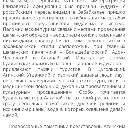
шаманизм, с середины XVIII века императрицей
Елизаветой официально был признан буддизм, с
российскими переселенцами в Забайкалье пришло
православное христианство, в небольших масштабах
проживают представители иудаизма и ислама.
Паломнический туризм связан с местами проведения
шаманских обрядов – вершинами сопок с каменными
пирамидами наверху. Гигантским треугольником в
забайкальской степи расположены три главных
шаманских памятника – Большебаторский, Адон-
Челонский и Алханайский. Изысканные формы
буддистских храмов и часовен – дацанов и дуганов –
привлекают тысячи туристов. В Цугольский,
Агинский, Угданский и Узонский дацаны люди идут
не только ради удивительной архитектуры, но и за
медицинской помощью, духовным просветлением и
культурным просвещением. Особо почитается
буддистами гора Алханай, на которой расположено
сразу несколько памятников древней религии и
исочники-аршаны, вода в которых освящена далай-
ламой.
Православные памятники представлены Агинским