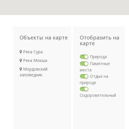
Объекты на карте
Отобразить на
карте
Река Сура
Природа
Река Мокша
Памятные
Мордовский
места
заповедник
Отдых на
природе
Оздоровительный
отдых
Религия
Археология
Транспорт