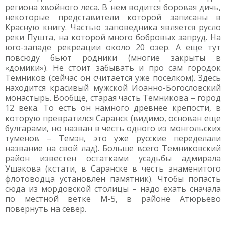
региона хвойного леса. В нем водится боровая дичь,
некоторые представители которой записаны в
Красную книгу. Частью заповедника является русло
реки Пушта, на которой много бобровых запруд. На
юго-западе рекреации около 20 озер. А еще тут
повсюду бьют родники (многие закрыты в
«домики»). Не стоит забывать и про сам городок
Темников (сейчас он считается уже поселком). Здесь
находится красивый мужской Иоанно-Богословский
монастырь. Вообще, старая часть Темникова – город
12 века. То есть он намного древнее крепости, в
которую превратился Саранск (видимо, основан еще
булгарами, но назван в честь одного из монгольских
туменов – Темэн, это уже русские переделали
название на свой лад). Больше всего Темниковский
район известен остатками усадьбы адмирала
Ушакова (кстати, в Саранске в честь знаменитого
флотоводца установлен памятник). Чтобы попасть
сюда из мордовской столицы – надо ехать сначала
по местной ветке М-5, в районе Атюрьево
повернуть на север.