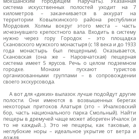
мокшанским городищем Наручать). Указанная
система искусственных полостей уходит на 7
километров – заканчивается в аккурат на
территории Ковылкинского района республики
Мордовия. Холмы вокруг этого места – часть
исчезнувшего крепостного вала. Входить в систему
нужно через гору Городок – это площадка
Скановского мужского монастыря (с 18 века и до 1933
года монастырь был пещерным). Оказывается,
Скановская (она же – Наровчатская) пещерная
система имеет 5 ярусов. Речь о целом подземном
городке. Монахи пускают туристов
организованными группами – в сопровождении
своего экскурсовода.
А вот для «диких» вылазок лучше подойдут другие
полости. Они имеются в возвышенных берегах
некоторых притоков Алатыря (это – Ичалковский
бор, часть национального парка Смольный). Найти
пещеры в дремучей чаще может абориген Ичалок (и
то не каждый…). Это не пещеры, как таковые, а
неглубокие норы – идеальное укрытие от ветра и
дождя.