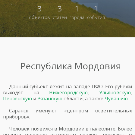
3
3
1
1
объектов
статей
города
события
Республика Мордовия
Данный субъект лежит на западе ПФО. Его рубежи
выходят на
Нижегородскую
,
Ульяновскую
,
Пензенскую
и
Рязанскую
области, а также
Чувашию
.
Саранск именуют «центром осветительных
приборов».
Человек появился в Мордовии в палеолите. Более
полные сведения историкам удалось получить о