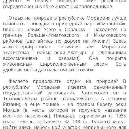
другого. В первую очередь, такие рекреации
сосредоточены в зоне 2 местных заповедников.
Отдых на природе в республике Мордовия лучше
начинать с поездки в природный парк «Смольный».
Ведь он ближе всего к Саранску – находится на
границе Больше-Игнатовского и Ичалковского
районов (двигайтесь по дороге на Ичалки). Здесь
«законсервирована» типичная для Мордовии
экосистема – пойма реки Алатырь (с небольшими
всхолмлениями и озерами). Она покрыта
живописным широколиственным лесом. Есть
удобные места для палаточных стоянок.
Желаете продолжить отдых на природе? В
республике Мордовия имеется одноименный
государственный заповедник. Расположен он в
Темниковском районе (направляйтесь в сторону
Рязани), а еще точнее – на правом берегу реки
Мокша (в честь которой и получило название
местное население). Площадь охраняемых (с 1935
года) земель составляет 32 148 га. Туристы могут
найти здесь небольшой участок непривычного для