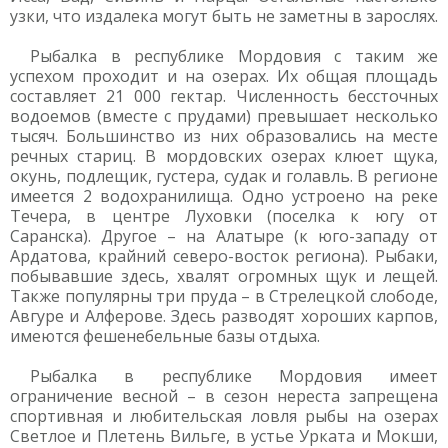
узки, что издалека могут быть не заметны в зарослях.
Рыбалка в республике Мордовия с таким же
успехом проходит и на озерах. Их общая площадь
составляет 21 000 гектар. Численность бессточных
водоемов (вместе с прудами) превышает несколько
тысяч. Большинство из них образовались на месте
речных стариц. В мордовских озерах клюет щука,
окунь, подлещик, густера, судак и голавль. В регионе
имеется 2 водохранилища. Одно устроено на реке
Течера, в центре Луховки (поселка к югу от
Саранска). Другое – на Алатыре (к юго-западу от
Ардатова, крайний северо-восток региона). Рыбаки,
побывавшие здесь, хвалят огромных щук и лещей.
Также популярны три пруда – в Стрелецкой слободе,
Авгуре и Алферове. Здесь разводят хороших карпов,
имеются фешенебельные базы отдыха.
Рыбалка в республике Мордовия имеет
ограничение весной – в сезон нереста запрещена
спортивная и любительская ловля рыбы на озерах
Светлое и Плетень Вильге, в устье Урката и Мокши,