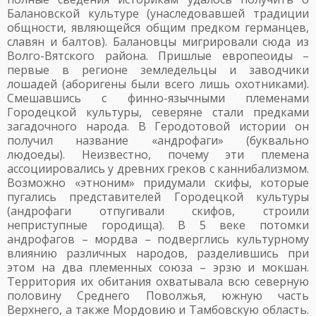
Балановской культуре (унаследовавшей традиции
общности, являющейся общим предком германцев,
славян и балтов). Балановцы мигрировали сюда из
Волго-Вятского района. Пришлые европеоиды –
первые в регионе земледельцы и заводчики
лошадей (аборигены были всего лишь охотниками).
Смешавшись с финно-язычными племенами
Городецкой культуры, северяне стали предками
загадочного народа. В Геродотовой истории он
получил название «андрофаги» (буквально
людоеды). Неизвестно, почему эти племена
ассоциировались у древних греков с каннибализмом.
Возможно «этноним» придумали скифы, которые
пугались представителей Городецкой культуры
(андрофаги отпугивали скифов, строили
неприступные городища). В 5 веке потомки
андрофагов – мордва – подверглись культурному
влиянию различных народов, разделившись при
этом на два племенных союза – эрзю и мокшан.
Территория их обитания охватывала всю северную
половину Среднего Поволжья, южную часть
Верхнего, а также Мордовию и Тамбовскую область.