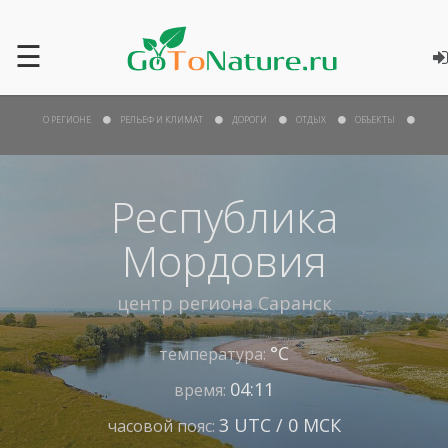
☰
О РЕГИОНЕ
РЕЛЬЕФ И КЛИМАТ
ДОРОГИ
ОТДЫХ
ОБЪЕКТЫ
Республика
Мордовия
центр региона
Саранск
°С
температура:
04:11
время:
3 UTC / 0 МСК
часовой пояс: