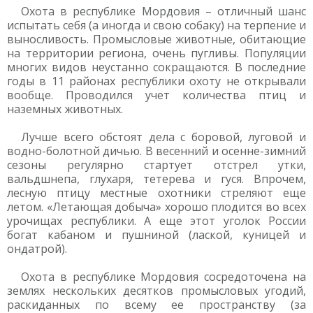
Охота в республике Мордовия – отличный шанс
испытать себя (а иногда и свою собаку) на терпение и
выносливость. Промысловые животные, обитающие
на территории региона, очень пугливы. Популяции
многих видов неустанно сокращаются. В последние
годы в 11 районах республики охоту не открывали
вообще. Проводился учет количества птиц и
наземных животных.
Лучше всего обстоят дела с боровой, луговой и
водно-болотной дичью. В весенний и осенне-зимний
сезоны регулярно стартует отстрел утки,
вальдшнепа, глухаря, тетерева и гуся. Впрочем,
лесную птицу местные охотники стреляют еще
летом. «Летающая добыча» хорошо плодится во всех
урочищах республики. А еще этот уголок России
богат кабаном и пушниной (лаской, куницей и
ондатрой).
Охота в республике Мордовия сосредоточена на
землях нескольких десятков промысловых угодий,
раскиданных по всему ее пространству (за