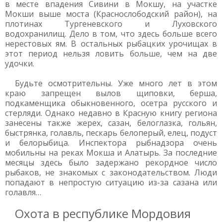
в месте впадения Сивини в Мокшу, на участке
Мокши выше моста (Краснослободский район), на
плотинах Тургеневского и Луховского
водохранилищ. Дело в том, что здесь больше всего
нерестовых ям. В остальных рыбацких урочищах в
этот период нельзя ловить больше, чем на две
удочки.
Будьте осмотрительны. Уже много лет в этом
краю запрещен вылов щиповки, берша,
подкаменщика обыкновенного, осетра русского и
стерляди. Однако недавно в Красную книгу региона
занесены также жерех, сазан, белоглазка, гольян,
быстрянка, голавль, пескарь белоперый, елец, подуст
и белорыбица. Инспектора рыбнадзора очень
мобильны на реках Мокша и Алатырь. За последние
месяцы здесь было задержано рекордное число
рыбаков, не знакомых с законодательством. Люди
попадают в непростую ситуацию из-за сазана или
голавля…
Охота в республике Мордовия