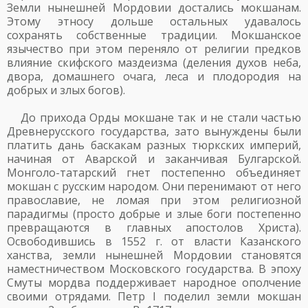
Земли нынешней Мордовии достались мокшанам.
Этому этносу дольше остальных удавалось
сохранять собственные традиции. Мокшанское
язычество при этом переняло от религии предков
влияние скифского маздеизма (деления духов неба,
двора, домашнего очага, леса и плодородия на
добрых и злых богов).
До прихода Орды мокшане так и не стали частью
Древнерусского государства, зато вынуждены были
платить дань баскакам разных тюркских империй,
начиная от Аварской и заканчивая Булгарской.
Монголо-татарский гнет постепенно объединяет
мокшан с русским народом. Они перенимают от него
православие, не ломая при этом религиозной
парадигмы (просто добрые и злые боги постепенно
превращаются в главных апостолов Христа).
Освободившись в 1552 г. от власти Казанского
ханства, земли нынешней Мордовии становятся
наместничеством Московского государства. В эпоху
Смуты мордва поддерживает народное ополчение
своими отрядами. Петр I поделил земли мокшан