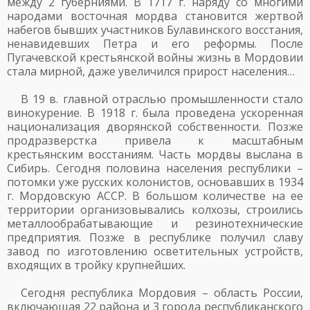
между 2 губерниями. В 1717 г. наряду со многими
народами восточная мордва становится жертвой
набегов бывших участников Булавинского восстания,
ненавидевших Петра и его реформы. После
Пугачевской крестьянской войны жизнь в Мордовии
стала мирной, даже увеличился прирост населения…
В 19 в. главной отраслью промышленности стало
винокурение. В 1918 г. была проведена ускоренная
национализация дворянской собственности. Позже
продразверстка привела к масштабным
крестьянским восстаниям. Часть мордвы выслана в
Сибирь. Сегодня половина населения республики –
потомки уже русских колонистов, основавших в 1934
г. Мордовскую АССР. В большом количестве на ее
территории организовывались колхозы, строились
металлообрабатывающие и резинотехнические
предприятия. Позже в республике получил славу
завод по изготовлению осветительных устройств,
входящих в тройку крупнейших.
Сегодня республика Мордовия – область России,
включающая 22 района и 3 города республиканского