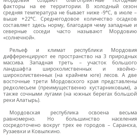
Мордовия создают благоприятные погодные
факторы на ее территории. В холодный сезон
средняя температура не бывает ниже -9°C, в июле –
выше +22°C. Среднегодовое количество осадков
составляет здесь норму, благодаря чему западные и
северные соседи часто называют Мордовию
«солнечной».
Рельеф и климат республики Мордовия
дифференцируют ее пространство на 3 природных
массива. Западная треть – участок большого
ландшафта широколиственных и хвойно-
широколиственных (на крайнем юге) лесов. А две
восточные трети Мордовского края представлены
редколесьем (преимущественно кустарниковым), а
также сочными лугами (на южных берегах большой
реки Алатырь).
Мордовская республика освоена весьма
равномерно. Но большинство населения
сосредоточено вокруг трех ее городов – Саранска,
Рузаевки и Ковылкино.