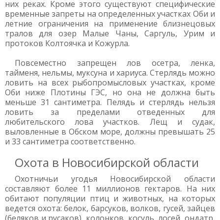
них реках. Кроме этого существуют специфические
временные запреты на определенных участках Оби и
летние ограничения на применение близнецовых
тралов для озер Малые Чаны, Саргуль, Урим и
протоков Колтоячка и Кожурла.
Повсеместно запрещен лов осетра, ленка,
тайменя, нельмы, муксуна и хариуса. Стерлядь можно
ловить на всех рыбопромысловых участках, кроме
Оби ниже Плотины ГЭС, но она не должна быть
меньше 31 сантиметра. Пелядь и стерлядь нельзя
ловить за пределами отведенных для
любительского лова участков. Лещ и судак,
выловленные в Обском море, должны превышать 25
и 33 сантиметра соответственно.
Охота в Новосибирской области
Охотничьи угодья Новосибирской области
составляют более 11 миллионов гектаров. На них
обитают популяции птиц и животных, на которых
ведется охота: белок, барсуков, волков, гусей, зайцев
(беляков и русаков), колонков, косуль, лосей, ондатр,