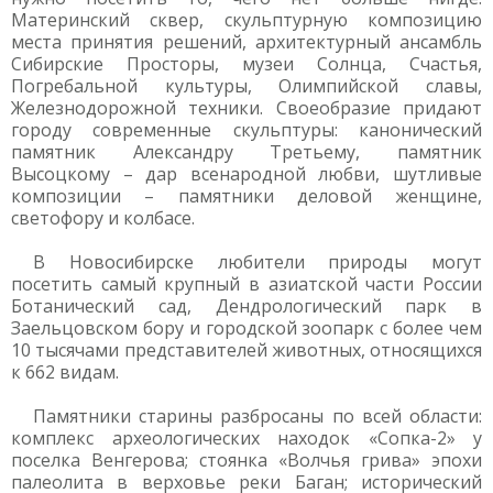
Материнский сквер, скульптурную композицию
места принятия решений, архитектурный ансамбль
Сибирские Просторы, музеи Солнца, Счастья,
Погребальной культуры, Олимпийской славы,
Железнодорожной техники. Своеобразие придают
городу современные скульптуры: канонический
памятник Александру Третьему, памятник
Высоцкому – дар всенародной любви, шутливые
композиции – памятники деловой женщине,
светофору и колбасе.
В Новосибирске любители природы могут
посетить самый крупный в азиатской части России
Ботанический сад, Дендрологический парк в
Заельцовском бору и городской зоопарк с более чем
10 тысячами представителей животных, относящихся
к 662 видам.
Памятники старины разбросаны по всей области:
комплекс археологических находок «Сопка-2» у
поселка Венгерова; стоянка «Волчья грива» эпохи
палеолита в верховье реки Баган; исторический