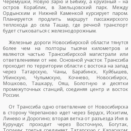
Черемушки, Новую Зарю и Бибиху, а круизный – на
остров Кораблик, в Заельцовский парк. Между
Ордынским и Нижней Каменкой курсирует паром.
Планируется продлить маршрут пассажирского
теплохода до села Ташар, где речной транспорт
будет стыковаться с железнодорожным.
Железные дороги Новосибирской области тянутся
более чем на полторы тысячи километров и
являются частью Транссибирской магистрали или
ответвлениями от нее. Основной участок Транссиба
проходит по территории области с востока на запад
через Татарскую, Чаны, Барабинск, Куйбышев,
Убинскую, Чулымскую, Кочнево, Новосибирск,
Мошково, Ташкару, Ояш, Болотную и десятки
промежуточных станций, соединяя центр и восток
России.
От Транссиба одно ответвление от Новосибирска
в сторону Черепаново идет через Бердск, Искитим,
Линево и Дорогино; вторая ветка от разъезда Иня в
Курундус проходит через Восточную, Богутак,
Тогучин; третья соединяет Татарскую с Карасуком;