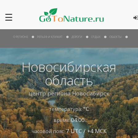
☰
О РЕГИОНЕ
РЕЛЬЕФ И КЛИМАТ
ДОРОГИ
ОТДЫХ
ОБЪЕКТЫ
Новосибирская
область
центр региона
Новосибирск
°С
температура:
04:00
время:
7 UTC / +4 МСК
часовой пояс: