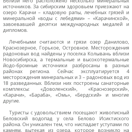
Вблизи него расположено несколько минеральных
источников. За сибирским здоровьем приезжают на
озеро Карачи – кладовую рапы, лечебных грязей и
минеральной «воды с лебедями» – «Карачинской»,
завоевавшей десятки международных медалей и
дипломов.
Лечебными считаются и грязи озер Данилово,
Краснозерное, Горькое, Островное. Месторождения
радоновых вод найдены у поселка Колывань вблизи
Новосибирска, а термальные и высокотермальные
йодо-бромные источники разбросаны в разных
районах региона. Сейчас эксплуатируется 4
месторождения минеральных и 3 – радоновых вод из
18 разведанных. Вблизи них построены санаторные
комплексы: «Доволенский», «Краснозерский»,
«Карачи», «Бараба», «Омь», «Бердский» и многие
другие.
Туристы с удовольствием посещают живописный
Беловский водопад у села Белово Исиктиского
района. Он уникален тем, что ниспадает уступами по
камням, вытекая из озера, которое возникло на