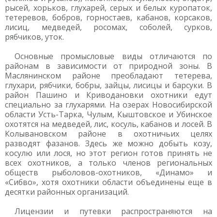
рысей, хорьков, глухарей, серых и белых куропаток,
тетеревов, бобров, горностаев, кабанов, корсаков,
лисиц, медведей, росомах, соболей, сурков,
рябчиков, уток.
Основные промысловые виды отличаются по
районам в зависимости от природной зоны. В
Маслянинском районе преобладают тетерева,
глухари, рябчики, бобры, зайцы, лисицы и барсуки. В
район Пашино и Криводановки охотники едут
специально за глухарями. На озерах Новосибирской
области Усть-Тарка, Чулым, Кыштовское и Убинское
охотятся на медведей, лис, косуль, кабанов и лосей. В
Колывановском районе в охотничьих целях
разводят фазанов. Здесь же можно добыть козу,
косулю или лося, но этот регион готов принять не
всех охотников, а только членов региональных
обществ рыболовов-охотников, «Динамо» и
«Сибво», хотя охотники области объединены еще в
десятки районных организаций.
Лицензии и путевки распространяются на