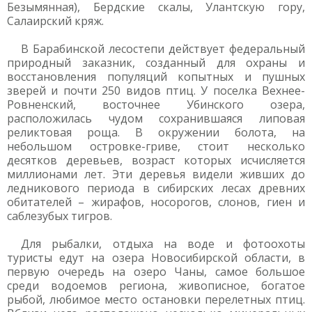
Безымянная), Бердские скалы, Улантскую гору,
Салаирский кряж.
В Барабинской лесостепи действует федеральный
природный заказник, созданный для охраны и
восстановления популяций копытных и пушных
зверей и почти 250 видов птиц. У поселка Вехнее-
Ровненский, восточнее Убинского озера,
расположилась чудом сохранившаяся липовая
реликтовая роща. В окружении болота, на
небольшом островке-гриве, стоит несколько
десятков деревьев, возраст которых исчисляется
миллионами лет. Эти деревья видели живших до
ледникового периода в сибирских лесах древних
обитателей – жирафов, носорогов, слонов, гиен и
саблезубых тигров.
Для рыбалки, отдыха на воде и фотоохоты
туристы едут на озера Новосибирской области, в
первую очередь на озеро Чаны, самое большое
среди водоемов региона, живописное, богатое
рыбой, любимое место остановки перелетных птиц.