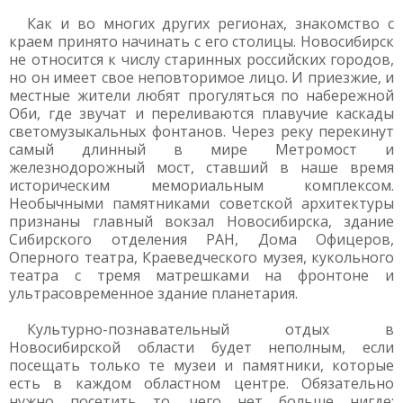
Как и во многих других регионах, знакомство с
краем принято начинать с его столицы. Новосибирск
не относится к числу старинных российских городов,
но он имеет свое неповторимое лицо. И приезжие, и
местные жители любят прогуляться по набережной
Оби, где звучат и переливаются плавучие каскады
светомузыкальных фонтанов. Через реку перекинут
самый длинный в мире Метромост и
железнодорожный мост, ставший в наше время
историческим мемориальным комплексом.
Необычными памятниками советской архитектуры
признаны главный вокзал Новосибирска, здание
Сибирского отделения РАН, Дома Офицеров,
Оперного театра, Краеведческого музея, кукольного
театра с тремя матрешками на фронтоне и
ультрасовременное здание планетария.
Культурно-познавательный отдых в
Новосибирской области будет неполным, если
посещать только те музеи и памятники, которые
есть в каждом областном центре. Обязательно
нужно посетить то, чего нет больше нигде: