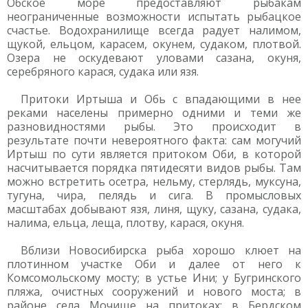
Обское море предоставляют рыбакам
неограниченные возможности испытать рыбацкое
счастье. Водохранилище всегда радует налимом,
щукой, ельцом, карасем, окунем, судаком, плотвой.
Озера не оскудевают уловами сазана, окуня,
серебряного карася, судака или язя.
Притоки Иртыша и Обь с впадающими в нее
реками населены примерно одними и теми же
разновидностями рыбы. Это происходит в
результате почти невероятного факта: сам могучий
Иртыш по сути является притоком Оби, в которой
насчитывается порядка пятидесяти видов рыбы. Там
можно встретить осетра, нельму, стерлядь, муксуна,
тугуна, чира, пелядь и сига. В промысловых
масштабах добывают язя, линя, щуку, сазана, судака,
налима, ельца, леща, плотву, карася, окуня.
Вблизи Новосибирска рыба хорошо клюет на
плотинном участке Оби и далее от него к
Комсомольскому мосту; в устье Ини; у Бугринского
пляжа, очистных сооружений и нового моста; в
районе села Мочище на притоках; в Бердском