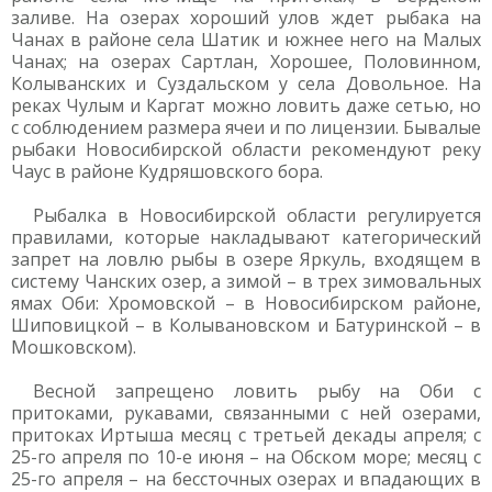
заливе. На озерах хороший улов ждет рыбака на
Чанах в районе села Шатик и южнее него на Малых
Чанах; на озерах Сартлан, Хорошее, Половинном,
Колыванских и Суздальском у села Довольное. На
реках Чулым и Каргат можно ловить даже сетью, но
с соблюдением размера ячеи и по лицензии. Бывалые
рыбаки Новосибирской области рекомендуют реку
Чаус в районе Кудряшовского бора.
Рыбалка в Новосибирской области регулируется
правилами, которые накладывают категорический
запрет на ловлю рыбы в озере Яркуль, входящем в
систему Чанских озер, а зимой – в трех зимовальных
ямах Оби: Хромовской – в Новосибирском районе,
Шиповицкой – в Колывановском и Батуринской – в
Мошковском).
Весной запрещено ловить рыбу на Оби с
притоками, рукавами, связанными с ней озерами,
притоках Иртыша месяц с третьей декады апреля; с
25-го апреля по 10-е июня – на Обском море; месяц с
25-го апреля – на бессточных озерах и впадающих в