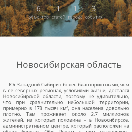
6
1
1
3
объектов
статей
города
события
Новосибирская область
Юг Западной Сибири с более благоприятными, чем
в ее северных регионах, условиями жизни, достался
Новосибирской области, поэтому не удивительно,
что при сравнительно небольшой территории,
примерно в 178 тысяч км², она населена довольно
плотно. Там проживает около 2,7 миллионов
жителей, из которых половина – в Новосибирске,
административном центре, который расположен на
обоих берегах Оби. Рядом с ним раскинулось