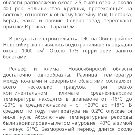
области расположено около 2,5 тысяч озер и около
400 рек. Большинство крупных, протекающих на
востоке, относятся к обскому бассейну: Иня, Шегарка,
Бердь, Бакса и прочие. Северо-запад пересекают
притоки Иртыша – Тара и Омь.
В результате строительства ГЭС на Оби в районе
Новосибирска появилось водохранилище площадью
около 1000 км². Около 17% территории занято
болотами.
Рельеф и климат Новосибирской области
достаточно однообразны. Разница температур
между южными и северными областями составляет
всего несколько градусов. При резко
континентальном климате среднеянварские
температуры находятся в диапазоне от -16°C до
-20°C, а среднеиюльские – от +20°C до +18°C. В
среднем по году температура на 0,2°C опускается
ниже нуля. Абсолютные температурные рекорды
были зафиксированы летом на уровне +40°C, а зимой
– минус 51°C. Безморозный период длится около