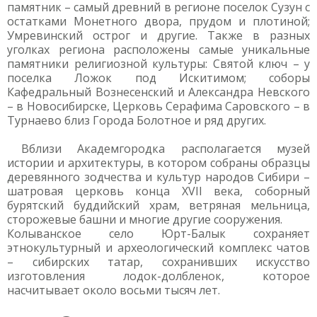
памятник – самый древний в регионе поселок Сузун с
остатками Монетного двора, прудом и плотиной;
Умревинский острог и другие. Также в разных
уголках региона расположены самые уникальные
памятники религиозной культуры: Святой ключ – у
поселка Ложок под Искитимом; соборы
Кафедральный Вознесенский и Александра Невского
– в Новосибирске, Церковь Серафима Саровского – в
Турнаево близ Города Болотное и ряд других.
Вблизи Академгородка располагается музей
истории и архитектуры, в котором собраны образцы
деревянного зодчества и культур народов Сибири –
шатровая церковь конца XVII века, соборный
бурятский буддийский храм, ветряная мельница,
сторожевые башни и многие другие сооружения.
Колыванское село Юрт-Балык сохраняет
этнокультурный и археологический комплекс чатов
– сибирских татар, сохранивших искусство
изготовления лодок-долбленок, которое
насчитывает около восьми тысяч лет.