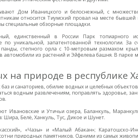
зывают Дом Иваницкого и белоснежный, с множество
ятникам относится Тиумский провал на месте бывшей 
ны специальные обзорные площадки.
ный, единственный в России Парк топиарного и
е по уникальной, запатентованной технологии. За 
панды, степного орла с 10-метровым размахом крыль
автомобили из растений и Эйфелева башня. В парке м
х на природе в республике Х
х баз и санаториев, обилие водных и целебных объект
аться водным развлечениям, поправлять здоровье, за
ов.
ют Ивановские и Утичьи озера, Баланкуль, Маранкуль
: Шира, Белё, Ханкуль, Тус, Дикое и Шунет.
касский», «Чазы» и «Малый Абакан»; Каратошско-Ин
сотни природных памятников. Одними из самых живопи