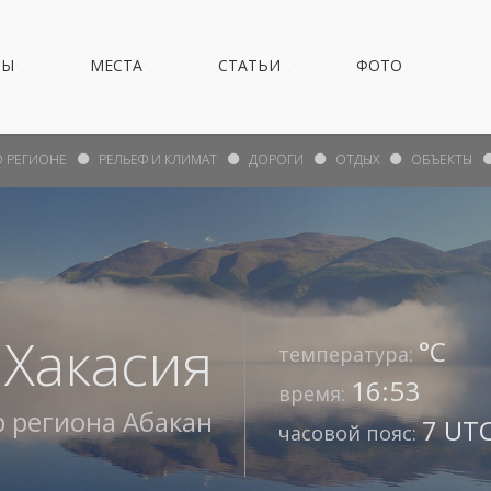
НЫ
МЕСТА
СТАТЬИ
ФОТО
О РЕГИОНЕ
РЕЛЬЕФ И КЛИМАТ
ДОРОГИ
ОТДЫХ
ОБЪЕКТЫ
 Хакасия
°С
температура:
16:53
время:
р региона
Абакан
7 UTC
часовой пояс: