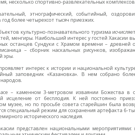
емя, несколько спортивно-развлекательных комплексов
вательный, этнографический, событийный, оздоров
 год более четырехсот тысяч приезжих.
бъектов культурно-познавательного туризма исчисляет
стей, менгиры. Наибольший интерес у гостей Хакасии в
рных останцев Сундуки с Храмом времени – древней о
 писаница – сборник наскальных рисунков, изображ
й эры.
 проявляет интерес к истории и национальной культуре
йный заповедник «Казановка». В нем собрано более
 народов.
 Тасе – каменном 3-метровом изваянии Божества в 
й исцеление от бесплодия. К ней постоянно приез
ом музее, но по просьбе совета старейшин была воз
ся специальный режим для сохранения артефакта 6-ты
емирного исторического наследия.
акасии представлен национальными мероприятиями:
ральным этническим фестивалем и другими.