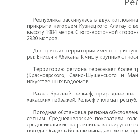
Ре
Республика раскинулась в двух котловин
прикрыта нагорьем Кузнецкого Алатау с в
высоту 1984 метра. С юго-восточной сторон
2930 метров.
Две третьих территории имеют гористую 
рек Енисея и Абакана. К числу крупных отно
Территорию региона пересекает более т
(Красноярского, Саяно-Шушенского и Ма
искусственных водоемов.
Разнообразный рельеф, природные высо
хакасских пейзажей. Рельеф и климат респуб
Погодная обстановка региона обусловле
летним. Среднеянварские показатели коле
среднеиюльские на равнинах варьируются от
погода. Осадков больше выпадает летом, пр