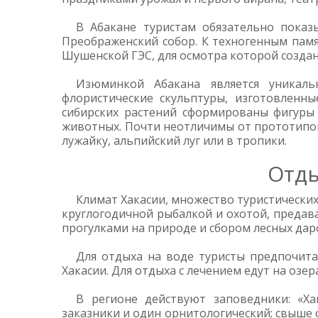
В Абакане туристам обязательно пока
Преображенский собор. К техногенным пам
Шушенской ГЭС, для осмотра которой созда
Изюминкой Абакана является уникаль
флористические скульптуры, изготовленны
сибирских растений сформированы фигуры 
животных. Почти неотличимы от прототипов 
лужайку, альпийский луг или в тропики.
Отды
Климат Хакасии, множество туристически
круглогодичной рыбалкой и охотой, предав
прогулками на природе и сбором лесных дар
Для отдыха на воде туристы предпочита
Хакасии. Для отдыха с лечением едут на озера
В регионе действуют заповедники: «Ха
заказники и один орнитологический; свыше 