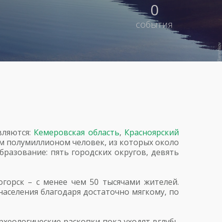
0
события
вляются:
Кемеровская область
,
Красноярский
чем полумиллионом человек, из которых около
бразование: пять городских округов, девять
горск – с менее чем 50 тысячами жителей.
населения благодаря достаточно мягкому, по
хеологические раскопки пока уходят вглубь