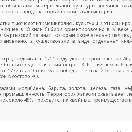
и объектами материальной культуры древних хягас
ренного народа, который помнит свою историю.
гие тысячелетия смешивались культуры и этносы иранс
озникшее в Южной Сибири ориентировочно в IV веке д
в Кыргызский каганат, который окончательно пал под 
становлено, а существовало в виде отдельных княж
тр I, подписав в 1701 году указ о строительстве Аба
е был возведен Саянский острог. К России земли бы
от 1727 года. Со времен победы советской власти реги
ой в составе РФ.
асами молибдена, барита, золота, железа, газа, н
я промышленность. Территория Хакасии охватывает ле
них около 48% приходится на хвойные, преимущественн