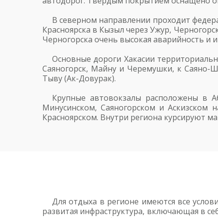
автодорог. Твердым покрытием оснащено око
В северном направлении проходит федерал
Красноярска в Кызыл через Ужур, Черногорск
Черногорска очень высокая аварийность и 
Основные дороги Хакасии территориально
Саяногорск, Майну и Черемушки, к Саяно-Шу
Тыву (Ак-Довурак).
Крупные автовокзалы расположены в Аб
Минусинском, Саяногорском и Аскизском н
Красноярском. Внутри региона курсируют ма
Для отдыха в регионе имеются все услови
развитая инфраструктура, включающая в себ