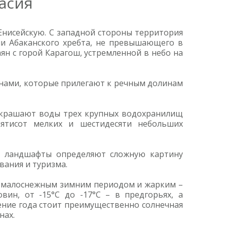
асия
Енисейскую. С западной стороны территория
ми Абаканского хребта, не превышающего в
ян с горой Карагош, устремленной в небо на
инами, которые прилегают к речным долинам
 украшают воды трех крупных водохранилищ
пятисот мелких и шестидесяти небольших
ые ландшафты определяют сложную картину
вания и туризма.
о малоснежным зимним периодом и жарким –
вин, от -15°С до -17°С – в предгорьях, а
чение года стоит преимущественно солнечная
нах.