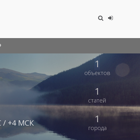
1
объектов
1
статей
1
 / +4 МСК
города