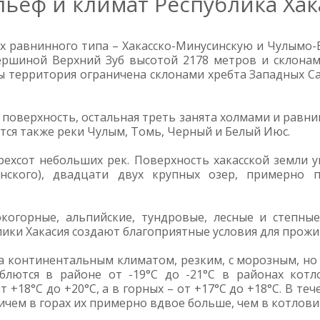
льеф и климат Республика Хак
ах равнинного типа – Хакасско-Минусинскую и Чулымо-
ершиной Верхний Зуб высотой 2178 метров и склона
ы территория ограничена склонами хребта Западных Са
поверхность, остальная треть занята холмами и равн
сятся также реки Чулым, Томь, Черный и Белый Июс.
рехсот небольших рек. Поверхность хакасской земли
йнского), двадцати двух крупных озер, примерно 
когорные, альпийские, тундровые, лесные и степн
лики Хакасия создают благоприятные условия для прожи
на континентальным климатом, резким, с морозным, н
блются в районе от -19°С до -21°С в районах котло
 +18°С до +20°С, а в горных – от +17°С до +18°С. В те
ичем в горах их примерно вдвое больше, чем в котлови