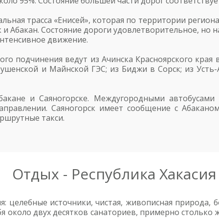
ло 95%. Состояние большей части дорог соответствует 
ьная трасса «Енисей», которая по территории региона 
 и Абакан. Состояние дороги удовлетворительное, но на
интенсивное движение.
го подчинения ведут из Ачинска Красноярского края в
шенской и Майнской ГЭС; из Биджи в Сорск; из Усть-
акане и Саяногорске. Междугородными автобусами 
аправлении. Саяногорск имеет сообщение с Абакано
ршрутные такси.
Отдых - Республика Хакасия
я: целебные источники, чистая, живописная природа, б
я около двух десятков санаториев, примерно столько же