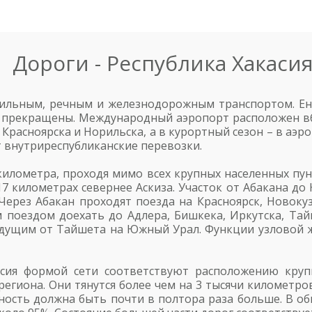
Дороги - Республика Хакаси
ильным, речным и железнодорожным транспортом. Ени
е прекращены. Международный аэропорт расположен вб
 Красноярска и Норильска, а в курортный сезон – в аэр
 внутриреспубликанские перевозки.
 километра, проходя мимо всех крупных населенных пу
 километрах севернее Аскиза. Участок от Абакана до 
. Через Абакан проходят поезда на Красноярск, Новоку
оездом доехать до Адлера, Бишкека, Иркутска, Тайш
едущим от Тайшета на Южный Урал. Функции узловой 
сия формой сети соответствуют расположению круп
гиона. Они тянутся более чем на 3 тысячи километров
ность должна быть почти в полтора раза больше. В о