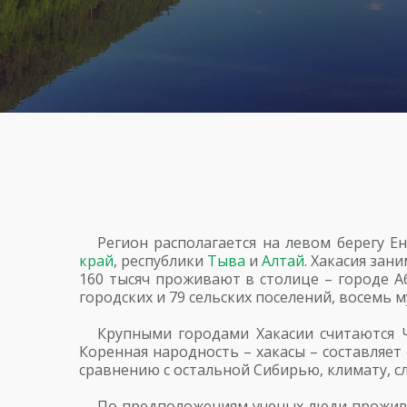
Регион располагается на левом берегу Е
край
, республики
Тыва
и
Алтай
. Хакасия зан
160 тысяч проживают в столице – городе Аб
городских и 79 сельских поселений, восемь
Крупными городами Хакасии считаются Ч
Коренная народность – хакасы – составляет
сравнению с остальной Сибирью, климату, 
По предположениям ученых люди проживаю