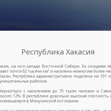
Республика Хакасия
нисея, на юго-западе Восточной Сибири. Ее соседями я
имает почти 62 тысячи км² и населена немногим более 
акан. Республика административно поделена на 101 о
 муниципальных районов.
ерногорск с населением до 75 тысяч человек и Саяно
 около 12%. В республике довольно высокая плотность 
сложившемуся в Минусинской котловине.
т на территории региона уже триста тысяч лет, но ар