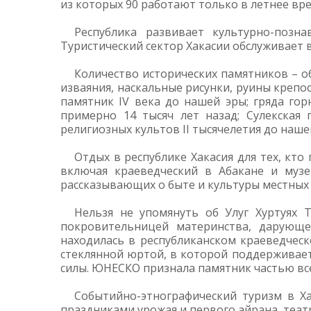
из которых 90 работают только в летнее вр
Республика развивает культурно-позна
Туристический сектор Хакасии обслуживает в
Количество исторических памятников – о
изваяния, наскальные рисунки, руины крепо
памятник IV века до нашей эры; гряда го
примерно 14 тысяч лет назад; Сулекская
религиозных культов II тысячелетия до наше
Отдых в республике Хакасия для тех, кто
включая краеведческий в Абакане и музе
рассказывающих о быте и культуры местных
Нельзя не упомянуть об Улуг Хуртуях
покровительницей материнства, дарующе
находилась в республиканском краеведческ
стеклянной юртой, в которой поддерживает
силы. ЮНЕСКО признала памятник частью вс
Событийно-этнографический туризм в Х
праздниками урожая и первого айрана, теат