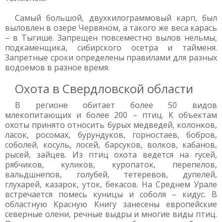
Самый большой, двухкилограммовый карп, был
выловлен в озере Червяном, а такого же веса карась
– в Тыгише. Запрещен повсеместно вылов нельмы,
подкаменщика, сибирского осетра и тайменя.
Запретные сроки определены правилами для разных
водоемов в разное время.
Охота в Свердловской области
В регионе обитает более 50 видов
млекопитающих и более 200 – птиц. К объектам
охоты принято относить бурых медведей, колонков,
ласок, росомах, бурундуков, горностаев, бобров,
соболей, косуль, лосей, барсуков, волков, кабанов,
рысей, зайцев. Из птиц охота ведется на гусей,
рябчиков, куликов, куропаток, перепелов,
вальдшнепов, голубей, тетеревов, дупелей,
глухарей, казарок, уток, бекасов. На Среднем Урале
встречается помесь куницы и соболя – кидус. В
областную Красную Книгу занесены европейские
северные олени, речные выдры и многие виды птиц.