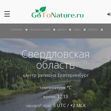
☰
О РЕГИОНЕ
РЕЛЬЕФ И КЛИМАТ
ДОРОГИ
ОТДЫХ
ОБЪЕКТЫ
Свердловская
область
центр региона
Екатеринбург
°С
температура:
12:13
время:
5 UTC / +2 МСК
часовой пояс: