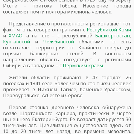
Исети – притока Тобола. Население города
составляет почти полтора миллиона человек.
Представление о протяженности региона дает тот
факт, что на севере он граничит с
Республикой Коми
и
ХМАО
, а на юге – с республикой
Башкортостан
,
Курганской
и
Челябинской
областями, то есть
охватывает территории от Крайнего севера до
горячих башкирских степей. В восточном
направлении область соседствует с регионами
Сибири, а в западном – с
Пермским краем
.
Жители области проживают в 47 городах, 26
поселках и 1841 селе. Более чем по сто тысяч человек
проживает в Нижнем Тагиле, Каменске-Уральском,
Первоуральске, Асбесте и Серове.
Первая стоянка древнего человека обнаружена
возле Шарташского карьера, практически в черте
нынешнего Екатеринбурга. Ее возраст датируется 30
тысячами лет. Цивилизация существовала здесь от
10 до 20 тысяч лет назад, во времена мезолита.