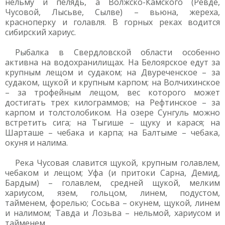
нельму и пелядь, а Волжско-Камского (Ревде,
Чусовой, Лысьве, Сылве) – вьюна, жереха,
красноперку и голавля. В горных реках водится
сибирский хариус.
Рыбалка в Свердловской области особенно
активна на водохранилищах. На Белоярское едут за
крупным лещом и судаком; на Двуреченское – за
судаком, щукой и крупным карпом; на Волчихинское
– за трофейным лещом, вес которого может
достигать трех килограммов; на Рефтинское – за
карпом и толстолобиком. На озере Сунгуль можно
встретить сига; на Тыгише – щуку и карася; на
Шарташе – чебака и карпа; на Балтыме – чебака,
окуня и налима.
Река Чусовая славится щукой, крупным голавлем,
чебаком и лещом; Уфа (и притоки Сарна, Демид,
Бардым) – голавлем, средней щукой, мелким
хариусом, язем, гольцом, линем, подустом,
тайменем, форелью; Сосьва – окунем, щукой, линем
и налимом; Тавда и Лозьва – нельмой, хариусом и
тайменем.