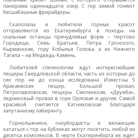
панорама одиннадцати озер. С гор зимой гоняют
бесшабашные фрирайдеры.
Скалолазы и любители горных красот
отправляются из Екатеринбурга в походы на
скальные останцы причудливых форм – Чертово
Городище, Семь Братьев, Петра Гронского,
Кырманские, гору Кобылья Голова, а из Нижнего
Тагила – на Медведь-Камень.
Любителей спелеологии ждут интереснейшие
пещеры Свердловской области, часть из которых до
сих пор не до конца исследована. Известны 5
Аракаевских пещер, Большой провал,
Петропавловская, пещеры Смолинская, «Дружба»,
ледниковый провал в горе Орловая и другие. Самой
красивой считается Катниковская благодаря
запутанному лабиринту.
Горнолыжники, сноубордисты и желающие
кататься с гор на бубликах могут посетить любой из
десятка комплексов. В черте Екатеринбурга их ждет