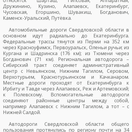
относятся: Шарташ, Гипсовая, Аппаратная,
Дружинино, Кузино, Алапаевск, Екатеринбург,
Чусовская, Егоршино, Шувакиш, Богданович,
Каменск-Уральский, Путёвка.
Автомобильные дороги Свердловской области в
основном идут радиально до Екатеринбурга.
Федеральные трассы тянутся из Перми на 352 км
через Красноуфимск, Первоуральск, Оленьи ручьи; из
Кургана и Шадринска (176 км); из Тюмени через
Богданович (71 км). Региональная автодорога –
Сибирский тракт соединяет административный
центр с Невьянском, Нижним Тагилом, Серовом,
Верхотурьем, Краснотурьинском и Качканаром.
Местные дороги проходят от Екатеринбурга к
Ирбиту и Тавде через Алапаевск, Реж и Артемовский;
к Полевскому. Вспомогательные автодороги
соединяют районные центры между собой,
например Алапаевск с Нижним Тагилом, а тот – с
Нижней Салдой.
Автодороги Свердловской области общего
пользования протянулись по региону почти на 34