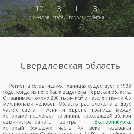
12
3
1
3
объектов
статей
города
события
Свердловская область
Регион в сегодняшних границах существует с 1938
года, когда из него была выделена Пермская область.
Он занимает около 200 тысяч км² и населен почти 4,5
миллионами человек. Область расположена в двух
частях света – Азии и Европе, граница между
которыми пролегает по линии, проходящей вблизи
административного центра –
Екатеринбурга
,
который большую часть XX века назывался
Свердловском. Он был основан в 1723 году на берегу