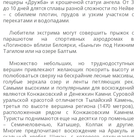
пещеры «Дружба» и крошечной статуи ангела. От 3
до 10 дней длятся сплавы разной сложности по Нейве
– с обилием плотин, прудов и узким участком с
перекатами и водопадами.
Любители экстрима могут совершить прыжок с
парашютом на спортивных аэродромах в
«Логиново» вблизи Белоярки, «Быньги» под Нижним
Тагилом или на озере Балтым.
Множество небольших, но труднодоступных
вершин привлекают желающих покорить высоту и
полюбоваться сверху на бескрайние лесные массивы,
голубые зеркала озер и ленты петляющих рек.
Самыми высокими и популярными для восхождений
являются Конжаковский и Денежкин Камни. Суровой
уральской красотой отличается Тылайский Камень,
третья по высоте вершина региона (1470 метров),
расположенная рядом с Конжаковским Камнем.
Туристы поднимаются еще на десятки гор поменьше
– Семичеловечью, Катышер, Колпак и другие.
Многие предпочитают восхождение на Аракуль и
скальный хребет Шихан, с которого открывается