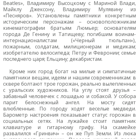
Beatles», Владимиру Высоцкому с Мариной Влади,
Майклу Джексону, Владимиру Мулявину из
«Песняров». Установлены памятники конкретным
историческим персонажам – основоположникам
кинематографии братьям Люмьер; основателям
города Де Генину и Татищеву; погибшим воинам-
интернационалистам («Черный тюльпан»),
пожарным, солдатам, милиционерам и медикам;
изобретателю велосипеда; Петру и Февронии; семье
последнего царя; Ельцину; декабристам.
Кроме них город богат на милые и симпатичные
памятники вещам, идеям и нашим современникам: в
сквере болтают трое горожан, реально вылепленных
с уральских художников. На углу стоят друзья –
забавный человечек с лошадью и собакой. У собора
парит белоснежный ангел. На мосту сидят
влюбленные. По городу ходят веселые медведи.
Барометр настроения показывает статус горожан в
социальных сетях. На лужайке стоит памятник
клавиатуре и гитарному грифу. На скамейке
развалился «Гринвич» – он же Пуп Земли. Из люка