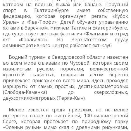
катером на водных лыжах или банане. Парусный
спорт в Екатеринбурге имеет собственную
федерацию, которая организует регаты «Кубок
Урала» и «Ява-Трофи». Детей обучают управлению
яхтами в Заречном, Нижнем Тагиле и Екатеринбурге,
где существует детская флотилия «Флагман» и отряд
яхт «Каравелла». На Верх-Исетском пруду
административного центра работает яхт-клуб.
Водный туризм в Свердловской области известен
во всем мире сплавами по Чусовой, которая своим
извилистым руслом, порогами, величественной
красотой скалистых, покрытых лесом берегов
привлекает приезжих со всего мира. Здесь проходят
маршруты от самых простых, десятикилометровых
(Слобода-Каменка) до сверхсложных,
двухсоткилометровых (Тёрка-Кын).
Менее известен среди приезжих, но не менее
интересен сплав по чистейшей, 100-километровой
Серге, которая протекает по природному парку
«Оленьи ручьи» мимо скал с древними рисунками,