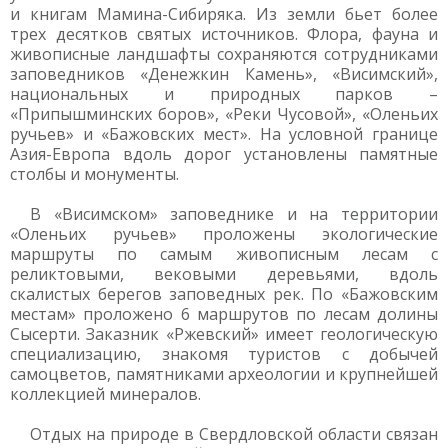
и книгам Мамина-Сибиряка. Из земли бьет более
трех десятков святых источников. Флора, фауна и
живописные ландшафты сохраняются сотрудниками
заповедников «Денежкин Камень», «Висимский»,
национальных и природных парков –
«Припышминских боров», «Реки Чусовой», «Оленьих
ручьев» и «Бажовских мест». На условной границе
Азия-Европа вдоль дорог установлены памятные
столбы и монументы.
В «Висимском» заповеднике и на территории
«Оленьих ручьев» проложены экологические
маршруты по самым живописным лесам с
реликтовыми, вековыми деревьями, вдоль
скалистых берегов заповедных рек. По «Бажовским
местам» проложено 6 маршрутов по лесам долины
Сысерти. Заказник «Ржевский» имеет геологическую
специализацию, знакомя туристов с добычей
самоцветов, памятниками археологии и крупнейшей
коллекцией минералов.
Отдых на природе в Свердловской области связан