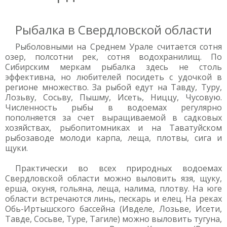
Рыбалка в Свердловской области
Рыболовными на Среднем Урале считается сотня
озер, полсотни рек, сотня водохранилищ. По
Сибирским меркам рыбалка здесь не столь
эффективна, но любителей посидеть с удочкой в
регионе множество. За рыбой едут на Тавду, Туру,
Лозьву, Сосьву, Пышму, Исеть, Ниццу, Чусовую.
Численность рыбы в водоемах регулярно
пополняется за счет выращиваемой в садковых
хозяйствах, рыбопитомниках и на Таватуйском
рыбозаводе молоди карпа, леща, плотвы, сига и
щуки.
Практически во всех природных водоемах
Свердловской области можно выловить язя, щуку,
ерша, окуня, гольяна, леща, налима, плотву. На юге
области встречаются линь, пескарь и елец. На реках
Обь-Иртышского бассейна (Ивделе, Лозьве, Исети,
Тавде, Сосьве, Туре, Тагиле) можно выловить тугуна,