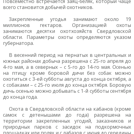
Повсеместно встречается заяц-беляк, который чаще
всего становится добычей охотников.
Закрепленные угодья занимают около 19
миллионов гектаров. Организацией охоты
занимаются десятки охотхозяйств Свердловской
области. Параметры охоты определяются указом
губернатора.
В весенний период на пернатых в центральных и
южных районах добыча разрешена с 25-го апреля до
4-го мая, а в северных – с 5-го до 14-го мая. Осенью
на птицу кроме боровой дичи без собак можно
охотиться с 3-ей субботы августа до конца октября, а
с собаками – с 25-го июля до конца октября. Боровую
дичь осенью можно добывать с 1-й субботы сентября
до конца года.
Охота в Свердловской области на кабанов (кроме
самок с детенышами до года) разрешена на
территории закрепленных угодий, заказников и
природных парков с засидок на подкормочных
площадках или полях и с лабазов с июня до середины