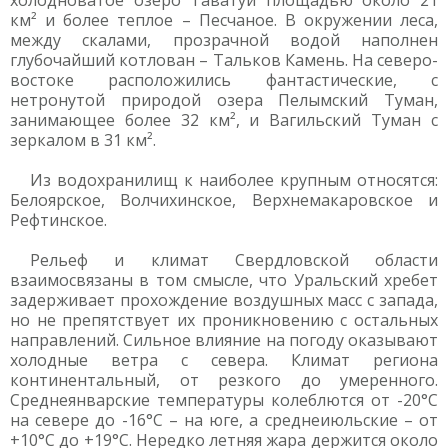
холодноватое озеро Таватуй площадью около 21
км² и более теплое – Песчаное. В окружении леса,
между скалами, прозрачной водой наполнен
глубочайший котлован – Тальков Камень. На северо-
востоке расположились фантастические, с
нетронутой природой озера Пелымский Туман,
занимающее более 32 км², и Вагильский Туман с
зеркалом в 31 км².
Из водохранилищ к наиболее крупным относятся:
Белоярское, Волчихинское, Верхнемакаровское и
Рефтинское.
Рельеф и климат Свердловской области
взаимосвязаны в том смысле, что Уральский хребет
задерживает прохождение воздушных масс с запада,
но не препятствует их проникновению с остальных
направлений. Сильное влияние на погоду оказывают
холодные ветра с севера. Климат региона
континентальный, от резкого до умеренного.
Среднеянварские температуры колеблются от -20°С
на севере до -16°С – на юге, а среднеиюльские – от
+10°С до +19°С. Нередко летняя жара держится около