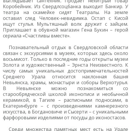
выглядывает сантехник. Продает нехитрый товар
Коробейник. Из Свердлсоцбанка выходит Банкир. У
театра на скамейке сидят Театралы. На земле
оставил след Человек-невидимка. Остап с Кисой
ищут стулья. Мультяшный волк дружит с зайцем.
Приглашает в обувной магазин Гена Букин – герой
сериала «Счастливы вместе».
Познавательный отдых в Свердловской области
связан с экскурсиями в музеях, которых здесь около
восьмисот. Только в последние годы открыты музеи
Золота и художественный – Эрнста Неизвестного. К
числу самых уникальных достопримечательностей
Среднего Урала относится наклонная башня
Невьянска, храмы, монастыри и соборы Верхотурья.
В Невьянске можно познакомиться со
старообрядческой школой иконописи и необычной
керамикой, в Тагиле – расписными подносами, в
Екатеринбурге – с произведениями камнерезного
искусства, в Богдановиче и Сысерти – с уникальными
фарфоровыми изделиями от посуды до иконостасов.
Среди множества памятных мест есть на Урале