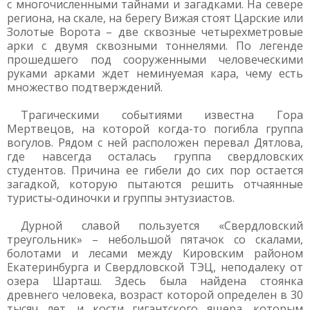
с многочисленными тайнами и загадками. На севере
региона, на скале, на берегу Вижая стоят Царские или
Золотые Ворота – две сквозные четырехметровые
арки с двумя сквозными тоннелями. По легенде
прошедшего под сооруженными человеческими
руками арками ждет неминуемая кара, чему есть
множество подтверждений.
Трагическими событиями известна Гора
Мертвецов, на которой когда-то погибла группа
вогулов. Рядом с ней расположен перевал Дятлова,
где навсегда осталась группа свердловских
студентов. Причина ее гибели до сих пор остается
загадкой, которую пытаются решить отчаянные
туристы-одиночки и группы энтузиастов.
Дурной славой пользуется «Свердловский
треугольник» – небольшой пятачок со скалами,
болотами и лесами между Кировским районом
Екатеринбурга и Свердловской ТЭЦ, неподалеку от
озера Шарташ. Здесь была найдена стоянка
древнего человека, возраст которой определен в 30
тысяч лет, и кости гигантского ящера, которым