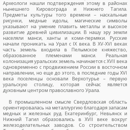
Археологи нашли подтверждения этому в районах
нынешнего Кировограда и Нижнего Тагила.
Предметы культуры того времени – наскальные
рисунки, медные идолы, магические символы
указывают на умение плавить металлы и высокое
развитие древней цивилизации. В нашу эру земли
населяли манси, ханты и коми-пермяки. Русские
начали проникать на Урал с IX века. В XV-XVI веках
часть земель входила в Пелымское княжество,
образованное племенами манси. Реальная
колонизация уральских земель начинается с XVII века
одновременно с продвижением России в восточном
направлении, но еще до этого, в последние годы XVI
века поселенцы основали Верхотурье – первую
уральскую столицу, которая сейчас является
духовным центром православного Урала.
В промышленном смысле Свердловская область
ориентировалась на металлургию благодаря запасам
медных и железных руд. Екатеринбург, Невьянск и
Нижний Тагил образовались в XVII веке вокруг
железоделательных заводов. Со строительством