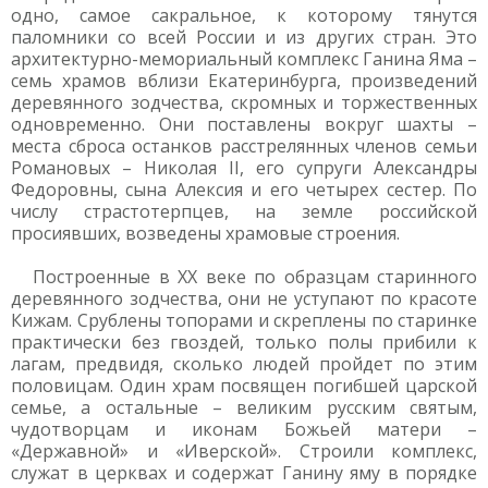
одно, самое сакральное, к которому тянутся
паломники со всей России и из других стран. Это
архитектурно-мемориальный комплекс Ганина Яма –
семь храмов вблизи Екатеринбурга, произведений
деревянного зодчества, скромных и торжественных
одновременно. Они поставлены вокруг шахты –
места сброса останков расстрелянных членов семьи
Романовых – Николая II, его супруги Александры
Федоровны, сына Алексия и его четырех сестер. По
числу страстотерпцев, на земле российской
просиявших, возведены храмовые строения.
Построенные в XX веке по образцам старинного
деревянного зодчества, они не уступают по красоте
Кижам. Срублены топорами и скреплены по старинке
практически без гвоздей, только полы прибили к
лагам, предвидя, сколько людей пройдет по этим
половицам. Один храм посвящен погибшей царской
семье, а остальные – великим русским святым,
чудотворцам и иконам Божьей матери –
«Державной» и «Иверской». Строили комплекс,
служат в церквах и содержат Ганину яму в порядке