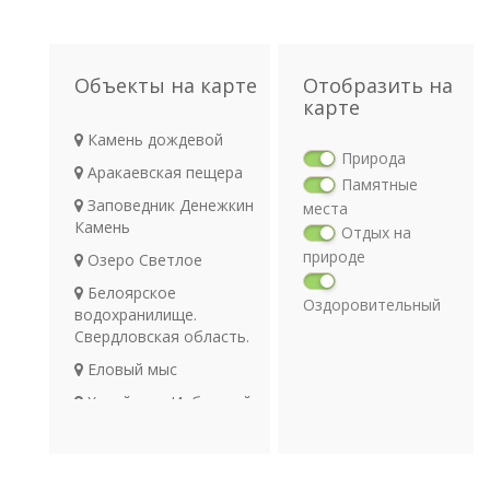
Объекты на карте
Отобразить на
карте
Камень дождевой
Природа
Аракаевская пещера
Памятные
Заповедник Денежкин
места
Камень
Отдых на
природе
Озеро Светлое
Белоярское
Оздоровительный
водохранилище.
отдых
Свердловская область.
Религия
Еловый мыс
Археология
Хозяйство Ирбитский
Транспорт
страус
Рыбалка на озере
Светлое