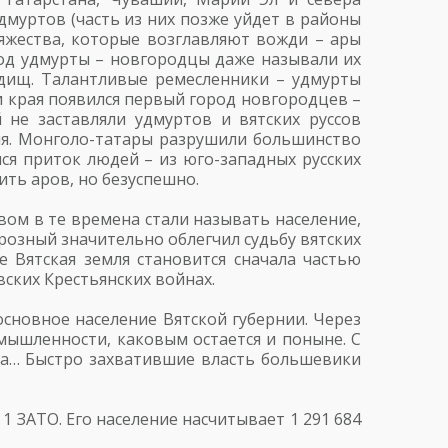
дмуртов (часть из них позже уйдет в районы
яжества, которые возглавляют вожди – ары
род удмурты – новгородцы даже называли их
одищ. Талантливые ремесленники – удмурты
ии края появился первый город новгородцев –
 не заставляли удмуртов и вятских руссов
тия. Монголо-татары разрушили большинство
лся приток людей – из юго-западных русских
ть аров, но безуспешно.
вом в те времена стали называть население,
розный значительно облегчил судьбу вятских
 Вятская земля становится сначала частью
вских Крестьянских войнах.
основное население Вятской губернии. Через
мышленности, каковым остается и поныне. С
ода… Быстро захватившие власть большевики
1 ЗАТО. Его население насчитывает 1 291 684