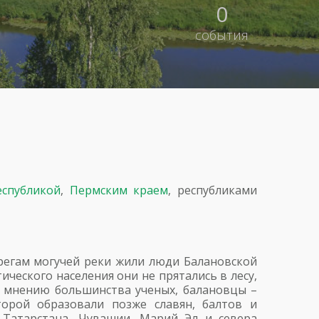
0
события
еспубликой
,
Пермским краем
, республиками
ерегам могучей реки жили люди Балановской
ического населения они не прятались в лесу,
о мнению большинства ученых, балановцы –
орой образовали позже славян, балтов и
Татарстана, Чувашии, Марий Эл и севера