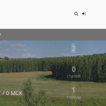
2
объектов
0
статей
1
 / 0 МСК
города