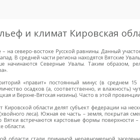
льеф и климат Кировская обл
 – на северо-востоке Русской равнины. Данный участо
запад. В средней части региона находятся Вятские Увал
ше начинаются Северные Увалы. Таким образом, ре
а».
иторий «правит» постоянный минус (в среднем 15 
личество осадков (а, соответственно, и влажность) ч
цкая и Верхне-Вятская низины). Часто в этой провинци
т Кировской области делят субъект федерации на нес
(хвойного леса). Южная ее часть – земля, покрытая сме
ию Вятки встречаются карстовые формы поверхности –
е области.
ой области стали причиной неравномерной заселенно