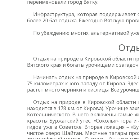
переименовали город Вятку.
Инфраструктура, которая поддерживает о
более 20 баз отдыха. Ежегодно Вятскую пров
По убеждению многих, альтернативой уже
Отды
Отдых на природе в Кировской области пр
Вятского края и богаты урочищами с загадо
Начинать отдых на природе в Кировской о
75 километрах к юго-западу от Кирова. Зде
растет много черники и кислицы. Все урочи
Отдых на природе в Кировской области 
находится в 178 км. от Кирова). Урочище за
Котельнического. В него включены самые ж
красоты Буржатский утес, «Соколья» гора и
гидов уже в Советске. Вторая локация – «Б
чистое озеро Шайтан. Местные татары проз