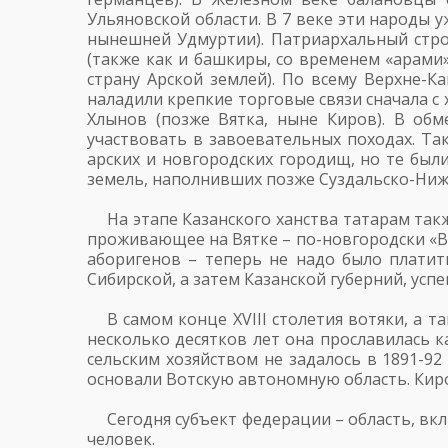
Ульяновской области. В 7 веке эти народы 
нынешней Удмуртии). Патриархальный стро
(также как и башкиры, со временем «арами
страну Арской землей). По всему Верхне-
наладили крепкие торговые связи сначала с 
Хлынов (позже Вятка, ныне Киров). В обм
участвовать в завоевательных походах. Та
арских и новгородских городищ, но те были
земель, наполнивших позже Суздальско-Ниже
На этапе Казанского ханства татарам так
проживающее на Вятке – по-новгородски «Во
аборигенов – теперь не надо было платит
Сибирской, а затем Казанской губерний, успе
В самом конце XVIII столетия вотяки, а 
несколько десятков лет она прославилась 
сельским хозяйством не задалось в 1891-9
основали Вотскую автономную область. Киров
Сегодня субъект федерации – область, вкл
человек.