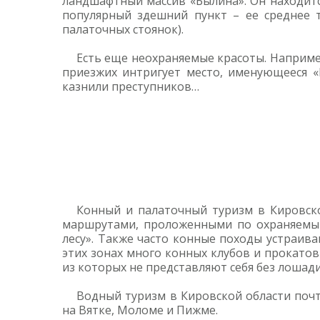
ландшафтный массив «Былина». Он находитс
популярный здешний пункт – ее среднее 
палаточных стоянок).
Есть еще неохраняемые красоты. Наприме
приезжих интригует место, именующееся «
казнили преступников…
Конный и палаточный туризм в Кировско
маршрутами, проложенными по охраняемым
лесу». Также часто конные походы устраива
этих зонах много конных клубов и прокатов
из которых не представляют себя без лошади
Водный туризм в Кировской области поч
на Вятке, Моломе и Пижме.