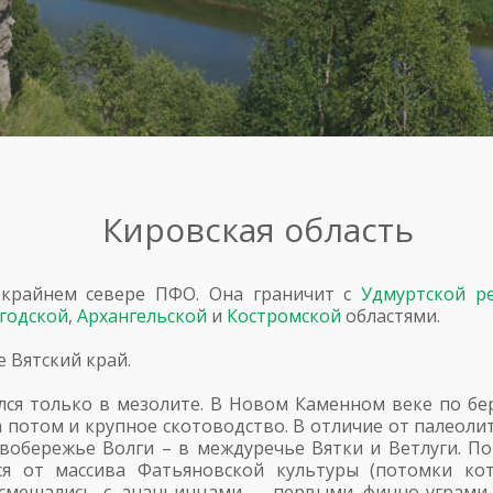
Кировская область
 крайнем севере ПФО. Она граничит с
Удмуртской р
годской
,
Архангельской
и
Костромской
областями.
 Вятский край.
ился только в мезолите. В Новом Каменном веке по б
 потом и крупное скотоводство. В отличие от палеолит
обережье Волги – в междуречье Вятки и Ветлуги. П
ся от массива Фатьяновской культуры (потомки кот
 смешались с ананьинцами – первыми финно-уграми 