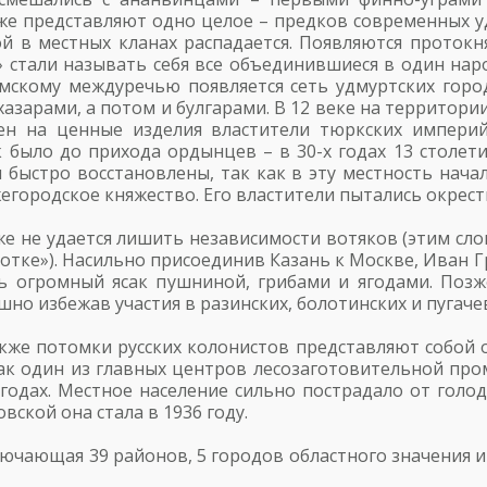
уже представляют одно целое – предков современных у
й в местных кланах распадается. Появляются протокн
» стали называть себя все объединившиеся в один на
Камскому междуречью появляется сеть удмуртских гор
хазарами, а потом и булгарами. В 12 веке на территор
ен на ценные изделия властители тюркских империй
к было до прихода ордынцев – в 30-х годах 13 столе
 быстро восстановлены, так как в эту местность нача
городское княжество. Его властители пытались окрести
же не удается лишить независимости вотяков (этим сло
тке»). Насильно присоединив Казань к Москве, Иван Г
ь огромный ясак пушниной, грибами и ягодами. Позже
шно избежав участия в разинских, болотинских и пугаче
также потомки русских колонистов представляют собой 
как один из главных центров лесозаготовительной про
2 годах. Местное население сильно пострадало от гол
ской она стала в 1936 году.
ючающая 39 районов, 5 городов областного значения и 