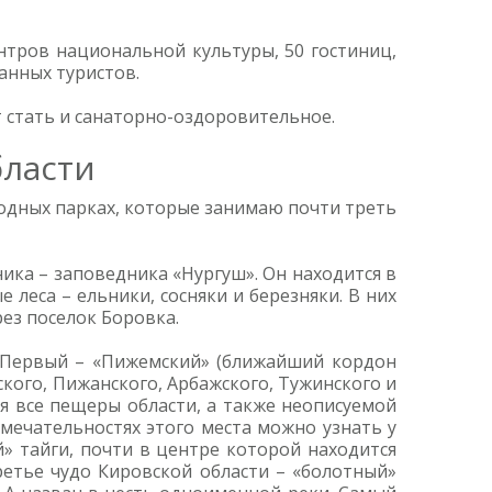
нтров национальной культуры, 50 гостиниц,
анных туристов.
 стать и санаторно-оздоровительное.
бласти
родных парках, которые занимаю почти треть
ика – заповедника «Нургуш». Он находится в
леса – ельники, сосняки и березняки. В них
ез поселок Боровка.
. Первый – «Пижемский» (ближайший кордон
ского, Пижанского, Арбажского, Тужинского и
я все пещеры области, а также неописуемой
имечательностях этого места можно узнать у
й» тайги, почти в центре которой находится
ретье чудо Кировской области – «болотный»