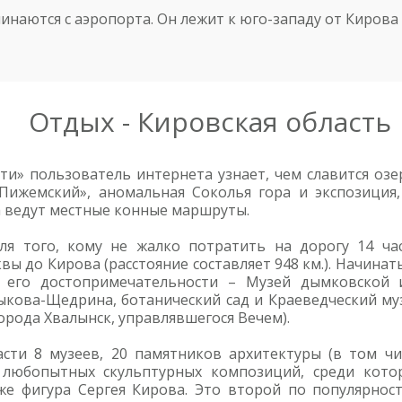
наются с аэропорта. Он лежит к юго-западу от Кирова 
Отдых - Кировская область
ти» пользователь интернета узнает, чем славится озе
«Пижемский», аномальная Соколья гора и экспозиция,
да ведут местные конные маршруты.
ля того, кому не жалко потратить на дорогу 14 час
вы до Кирова (расстояние составляет 948 км.). Начинат
 его достопримечательности – Музей дымковской и
ыкова-Щедрина, ботанический сад и Краеведческий му
орода Хвалынск, управлявшегося Вечем).
сти 8 музеев, 20 памятников архитектуры (в том чи
0 любопытных скульптурных композиций, среди кот
 фигура Сергея Кирова. Это второй по популярности