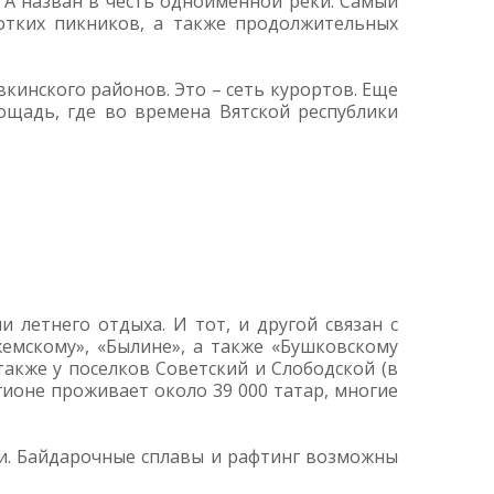
 А назван в честь одноименной реки. Самый
отких пикников, а также продолжительных
кинского районов. Это – сеть курортов. Еще
ощадь, где во времена Вятской республики
летнего отдыха. И тот, и другой связан с
мскому», «Былине», а также «Бушковскому
также у поселков Советский и Слободской (в
гионе проживает около 39 000 татар, многие
ли. Байдарочные сплавы и рафтинг возможны