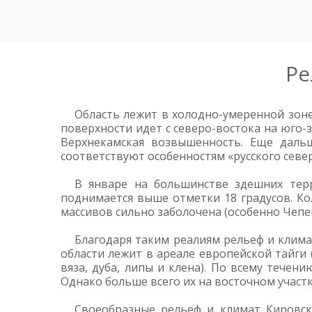
Ре
Область лежит в холодно-умеренной зоне
поверхности идет с северо-востока на юго-
Верхнекамская возвышенность. Еще даль
соответствуют особенностям «русского север
В январе на большинстве здешних терр
поднимается выше отметки 18 градусов. Ко
массивов сильно заболочена (особенно Чепе
Благодаря таким реалиям рельеф и клима
области лежит в ареале европейской тайги 
вяза, дуба, липы и клена). По всему течен
Однако больше всего их на восточном участк
Своеобразные рельеф и климат Кировск