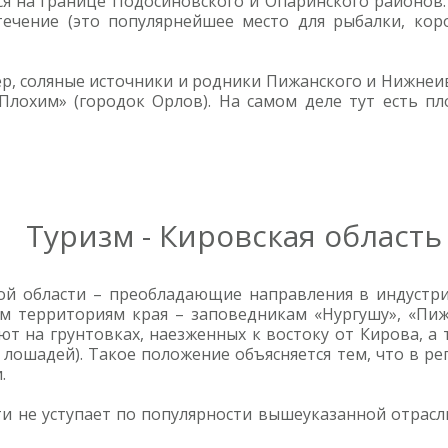
я на границе Подосиновского и Опаринского районов.
течение (это популярнейшее место для рыбалки, кор
р, соляные источники и родники Пижанского и Нижнеив
Плохим» (городок Орлов). На самом деле тут есть пл
Туризм - Кировская область
й области – преобладающие направления в индустрии 
 территориям края – заповедникам «Нургушу», «Пиже
ют на грунтовках, наезженных к востоку от Кирова, а 
 лошадей). Такое положение объясняется тем, что в ре
.
ти не уступает по популярности вышеуказанной отрас