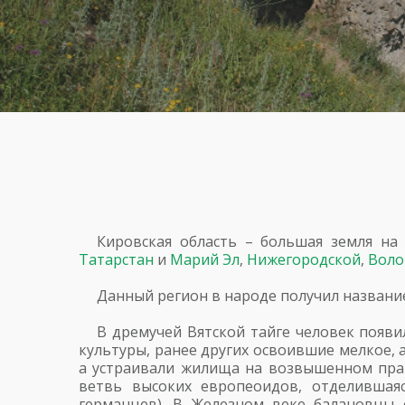
Кировская область – большая земля на
Татарстан
и
Марий Эл
,
Нижегородской
,
Воло
Данный регион в народе получил название
В дремучей Вятской тайге человек появ
культуры, ранее других освоившие мелкое, а
а устраивали жилища на возвышенном прав
ветвь высоких европеоидов, отделившая
германцев). В Железном веке балановцы