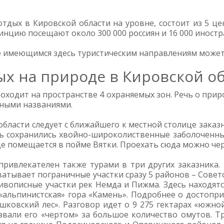
тдых в Кировской области на уровне, состоит из 5 це
инцию посещают около 300 000 россиян и 16 000 иностр
 имеющимся здесь туристическим направлениям может
х на природе в Кировской о
оходит на пространстве 4 охраняемых зон. Речь о при
чными названиями.
бласти следует с ближайшего к местной столице заказн
сь сохранились хвойно-широколиственные заболоченные 
ще помещается в пойме Вятки. Проехать сюда можно чер
привлекателен также турами в три других заказника
хватывает пограничные участки сразу 5 районов – Совет
ивописные участки рек Немда и Пижма. Здесь находятс
 «альпинистская» гора «Камень». Подробнее о достопр
ушковский лес». Разговор идет о 9 275 гектарах «южно
вали его «чертом» за большое количество омутов. Т