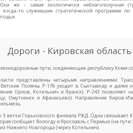
Она же – самая экологически неблагополучная (
 когда-то служившие стратегической программе по п
годья.
Дороги - Кировская область
елезнодорожные пути, соединяющие республику Коми с
ласти представлены четырьмя направлениями. Трас
Вятские Поляны. Р-176 уходит в Сыктывкар и далее 
ения Орлов, Котельнич и Яранск). Р-243 позволяет 
цу, Омутнинск и Афанасьево). Направление Киров-Иж
Кильмезь.
о 3 ветки Горьковского филиала РЖД. Одна связывает 
торая сообщает Вологду и Ярославль с Пермью (на пути
 из Нижнего Новгорода (через Котельнич).