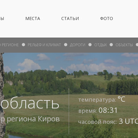
НЫ
МЕСТА
СТАТЬИ
ФОТО
О РЕГИОНЕ
РЕЛЬЕФ И КЛИМАТ
ДОРОГИ
ОТДЫХ
ОБЪЕКТЫ
 область
°С
температура:
08:31
время:
тр региона
Киров
3 UTC
часовой пояс: