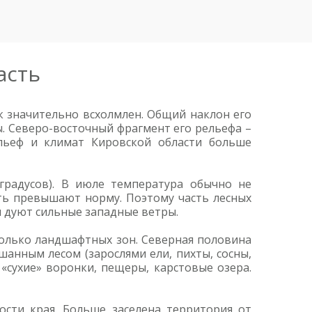
асть
к значительно всхолмлен. Общий наклон его
ы. Северо-восточный фрагмент его рельефа –
льеф и климат Кировской области больше
градусов). В июле температура обычно не
уть превышают норму. Поэтому часть лесных
и дуют сильные западные ветры.
колько ландшафтных зон. Северная половина
шанным лесом (зарослями ели, пихты, сосны,
 «сухие» воронки, пещеры, карстовые озера.
сти края. Больше заселена территория от