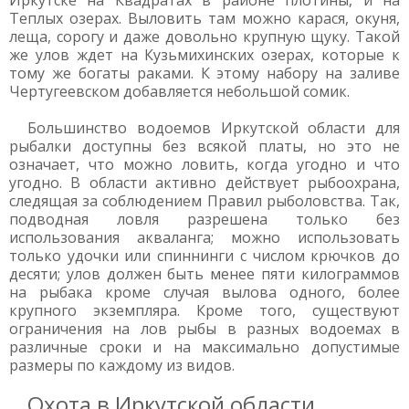
Иркутске на Квадратах в районе плотины, и на
Теплых озерах. Выловить там можно карася, окуня,
леща, сорогу и даже довольно крупную щуку. Такой
же улов ждет на Кузьмихинских озерах, которые к
тому же богаты раками. К этому набору на заливе
Чертугеевском добавляется небольшой сомик.
Большинство водоемов Иркутской области для
рыбалки доступны без всякой платы, но это не
означает, что можно ловить, когда угодно и что
угодно. В области активно действует рыбоохрана,
следящая за соблюдением Правил рыболовства. Так,
подводная ловля разрешена только без
использования акваланга; можно использовать
только удочки или спиннинги с числом крючков до
десяти; улов должен быть менее пяти килограммов
на рыбака кроме случая вылова одного, более
крупного экземпляра. Кроме того, существуют
ограничения на лов рыбы в разных водоемах в
различные сроки и на максимально допустимые
размеры по каждому из видов.
Охота в Иркутской области