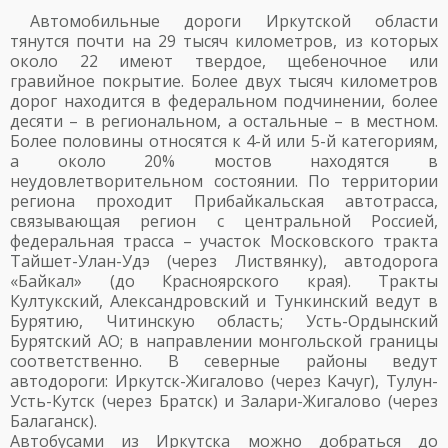
Автомобильные дороги Иркутской области
тянутся почти на 29 тысяч километров, из которых
около 22 имеют твердое, щебеночное или
гравийное покрытие. Более двух тысяч километров
дорог находится в федеральном подчинении, более
десяти – в региональном, а остальные – в местном.
Более половины относятся к 4-й или 5-й категориям,
а около 20% мостов находятся в
неудовлетворительном состоянии. По территории
региона проходит Прибайкальская автотрасса,
связывающая регион с центральной Россией,
федеральная трасса – участок Московского тракта
Тайшет-Улан-Удэ (через Листвянку), автодорога
«Байкал» (до Красноярского края). Тракты
Култукский, Александровский и Тункинский ведут в
Бурятию, Читинскую область; Усть-Ордынский
Бурятский АО; в направлении монгольской границы
соответственно. В северные районы ведут
автодороги: Иркутск-Жигалово (через Качуг), Тулун-
Усть-Кутск (через Братск) и Залари-Жигалово (через
Балаганск).
Автобусами из Иркутска можно добраться до