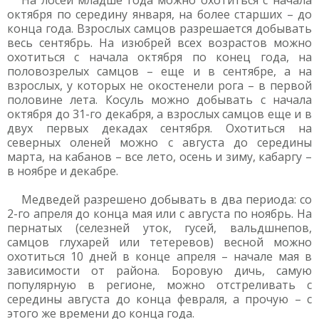
На лосей младше года можно охотиться с начала
октября по середину января, на более старших – до
конца года. Взрослых самцов разрешается добывать
весь сентябрь. На изюбрей всех возрастов можно
охотиться с начала октября по конец года, на
половозрелых самцов – еще и в сентябре, а на
взрослых, у которых не окостенели рога – в первой
половине лета. Косуль можно добывать с начала
октября до 31-го декабря, а взрослых самцов еще и в
двух первых декадах сентября. Охотиться на
северных оленей можно с августа до середины
марта, на кабанов – все лето, осень и зиму, кабаргу –
в ноябре и декабре.
Медведей разрешено добывать в два периода: со
2-го апреля до конца мая или с августа по ноябрь. На
пернатых (селезней уток, гусей, вальдшнепов,
самцов глухарей или тетеревов) весной можно
охотиться 10 дней в конце апреля – начале мая в
зависимости от района. Боровую дичь, самую
популярную в регионе, можно отстреливать с
середины августа до конца февраля, а прочую – с
этого же времени до конца года.