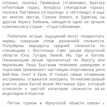
(«Олха»), поселка Приморье («Снежная»), Братска
(«Пихтовая гора»), Анграска («Ангарская горка»),
поселка Листвянка («Сноулэнд» и «Истлэнд») и еще
во многих местах. Совсем близко, в Бурятии, на
другом берегу Байкала, находится один из лучших
комплексов в стране – «Гора Соболиная».
Любители острых ощущений могут пощекотать
нервы, совершая сплав различной сложности.
Популярны маршруты средней сложности по
стекающим с Восточных Саян рекам Иркутской
области (Оке, Гутаре, Белой, Ие, Уде и Китое).
Начинающим лучше прокатиться по Иркуту или
верховьям Лены. Быстрым течением, шиверами и
порогами привлекают настоящих спортсменов реки
Бий-Хем, Онот и Урих. И только самые отчаянные
экстремалы отважатся покорить 16-километровый
участок реки Китой возле Моткиных Щек, который
относится к шестой категории сложности из-за
водопадов и порогов.
Летом туризм в Иркутской области связан с