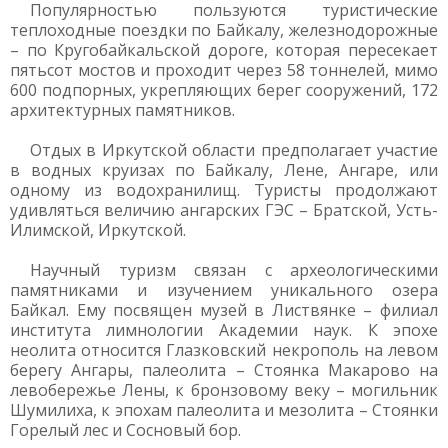
Популярностью пользуются туристические
теплоходные поездки по Байкалу, железнодорожные
– по Кругобайкальской дороге, которая пересекает
пятьсот мостов и проходит через 58 тоннелей, мимо
600 подпорных, укрепляющих берег сооружений, 172
архитектурных памятников.
Отдых в Иркутской области предполагает участие
в водных круизах по Байкалу, Лене, Ангаре, или
одному из водохранилищ. Туристы продолжают
удивляться величию ангарских ГЭС – Братской, Усть-
Илимской, Иркутской.
Научный туризм связан с археологическими
памятниками и изучением уникального озера
Байкал. Ему посвящен музей в Листвянке – филиал
института лимнологии Академии наук. К эпохе
неолита относится Глазковский некрополь на левом
берегу Ангары, палеолита – Стоянка Макарово на
левобережье Лены, к бронзовому веку – могильник
Шумилиха, к эпохам палеолита и мезолита – Стоянки
Горелый лес и Сосновый бор.