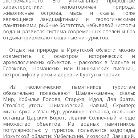
экстремального. Его уникальные природные
характеристики, неповторимая природа,
живописные острова, мысы и скалы, тоже
являющиеся ландшафтными и геологическими
памятниками, рыбные богатства, небывалой чистоты
вода и развитая система современных отелей и баз
отдыха привлекают сюда тысячи туристов.
Отдых на природе в Иркутской области можно
совместить с осмотром исторических и
археологических объектов – раскопок в Мальте и
Глазково, Шаманских или Шишкинских писаниц,
петроглифов у реки и деревни Куртун и прочих.
Из геологических памятников туристам
обязательно показывают Шаман-камень; скалы:
Мир, Кобылья Голова, Старуха, Идол, Два брата,
Столбак; утесы: Шимановский, Чаячий, Скрипер;
мысы: Арка и Улан-Нур, урочище Песчанка, скальные
останцы Царских Ворот, ледник Солнечный и еще
множество объектов. Из водных памятников
популярностью у туристов пользуются водопады
Иркутской области: Умбельский, Уковский, Заяшкий,