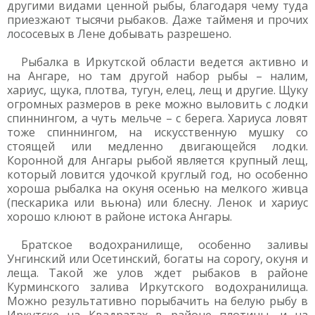
другими видами ценной рыбы, благодаря чему туда
приезжают тысячи рыбаков. Даже тайменя и прочих
лососевых в Лене добывать разрешено.
Рыбалка в Иркутской области ведется активно и
на Ангаре, но там другой набор рыбы – налим,
хариус, щука, плотва, тугун, елец, лещ и другие. Щуку
огромных размеров в реке можно выловить с лодки
спиннингом, а чуть мельче – с берега. Хариуса ловят
тоже спиннингом, на искусственную мушку со
стоящей или медленно двигающейся лодки.
Коронной для Ангары рыбой является крупный лещ,
который ловится удочкой круглый год, но особенно
хороша рыбалка на окуня осенью на мелкого живца
(пескарика или вьюна) или блесну. Ленок и хариус
хорошо клюют в районе истока Ангары.
Братское водохранилище, особенно заливы
Унгинский или Осетинский, богаты на сорогу, окуня и
леща. Такой же улов ждет рыбаков в районе
Курминского залива Иркутского водохранилища.
Можно результативно порыбачить на белую рыбу в