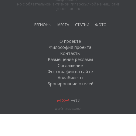
но с обязательной активной гиперссылкой на наш сайт
Остров Ольхон на
gotonature.ru
Байкале
Имение «Заречное»
РЕГИОНЫ
МЕСТА
СТАТЬИ
ФОТО
Братское
водохранилище.
О проекте
Иркутская область.
Философия проекта
Контакты
Рыбалка на озере
Размещение рекламы
Байкал
Соглашение
Загородный отель
Фотографии на сайте
«Байкал»
Авиабилеты
Бронирование отелей
Гостинный двор
«Азатей»
Озеро Байкал
Турбаза «Алтан»
ДИЗАЙН И РАЗРАБОТКА
Витимский
заповедник
Река Ангара