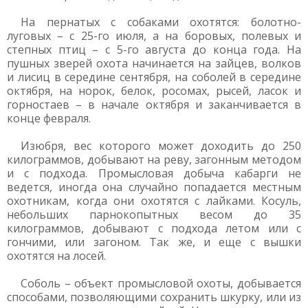
На пернатых с собаками охотятся: болотно-
луговых – с 25-го июля, а на боровых, полевых и
степных птиц – с 5-го августа до конца года. На
пушных зверей охота начинается на зайцев, волков
и лисиц в середине сентября, на соболей в середине
октября, на норок, белок, росомах, рысей, ласок и
горностаев – в начале октября и заканчивается в
конце февраля.
Изюбря, вес которого может доходить до 250
килограммов, добывают на реву, загонным методом
и с подхода. Промысловая добыча кабарги не
ведется, иногда она случайно попадается местным
охотникам, когда они охотятся с лайками. Косуль,
небольших парнокопытных весом до 35
килограммов, добывают с подхода летом или с
гончими, или загоном. Так же, и еще с вышки
охотятся на лосей.
Соболь – объект промысловой охоты, добывается
способами, позволяющими сохранить шкурку, или из