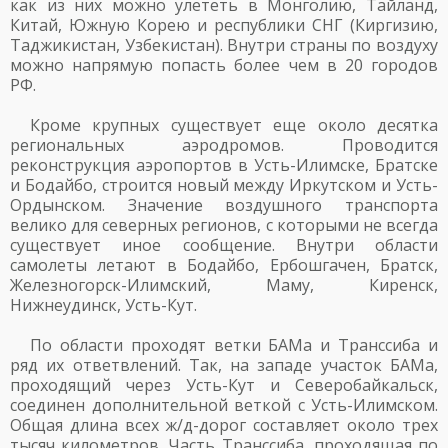
как из них можно улететь в Монголию, Тайланд,
Китай, Южную Корею и республики СНГ (Киргизию,
Таджикистан, Узбекистан). Внутри страны по воздуху
можно напрямую попасть более чем в 20 городов
РФ.
Кроме крупных существует еще около десятка
региональных аэродромов. Проводится
реконструкция аэропортов в Усть-Илимске, Братске
и Бодайбо, строится новый между Иркутском и Усть-
Ордынском. Значение воздушного транспорта
велико для северных регионов, с которыми не всегда
существует иное сообщение. Внутри области
самолеты летают в Бодайбо, Ербошгачен, Братск,
Железногорск-Илимский, Маму, Киренск,
Нижнеудинск, Усть-Кут.
По области проходят ветки БАМа и Транссиба и
ряд их ответвлений. Так, на западе участок БАМа,
проходящий через Усть-Кут и Северобайкальск,
соединен дополнительной веткой с Усть-Илимском.
Общая длина всех ж/д-дорог составляет около трех
тысяч километров. Часть Транссиба, проходящая по