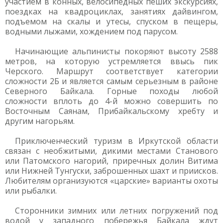
участием в конных, велосипедных пеших экскурсиях,
поездках на квадроциклах, занятиях дайвингом,
подъемом на скалы и утесы, спуском в пещеры,
водными лыжами, хождением под парусом.
Начинающие альпинисты покоряют высоту 2588
метров, на которую устремляется ввысь пик
Черского. Маршрут соответствует категории
сложности 2Б и является самым серьезным в районе
Северного Байкала. Горные походы любой
сложности вплоть до 4-й можно совершить по
Восточным Саянам, Прибайкальскому хребту и
другим нагорьям.
Приключенческий туризм в Иркутской области
связан с необжитыми, дикими местами Станового
или Патомского нагорий, приречных долин Витима
или Нижней Тунгуски, заброшенных шахт и приисков.
Любителям организуются «царские» варианты охоты
или рыбалки.
Сторонники зимних или летних погружений под
водой у западного побережья Байкала ждут