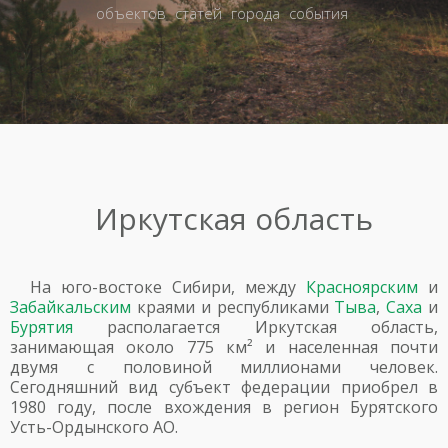
объектов
статей
города
события
Иркутская область
На юго-востоке Сибири, между
Красноярским
и
Забайкальским
краями и республиками
Тыва
,
Саха
и
Бурятия
располагается Иркутская область,
занимающая около 775 км² и населенная почти
двумя с половиной миллионами человек.
Сегодняшний вид субъект федерации приобрел в
1980 году, после вхождения в регион Бурятского
Усть-Ордынского АО.