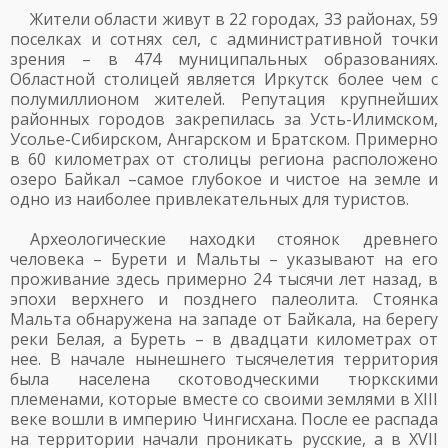
Жители области живут в 22 городах, 33 районах, 59
поселках и сотнях сел, с административной точки
зрения – в 474 муниципальных образованиях.
Областной столицей является Иркутск более чем с
полумиллионом жителей. Репутация крупнейших
районных городов закрепилась за Усть-Илимском,
Усолье-Сибирском, Ангарском и Братском. Примерно
в 60 километрах от столицы региона расположено
озеро Байкал –самое глубокое и чистое на земле и
одно из наиболее привлекательных для туристов.
Археологические находки стоянок древнего
человека – Бурети и Мальты – указывают на его
проживание здесь примерно 24 тысячи лет назад, в
эпохи верхнего и позднего палеолита. Стоянка
Мальта обнаружена на западе от Байкала, на берегу
реки Белая, а Буреть – в двадцати километрах от
нее. В начале нынешнего тысячелетия территория
была населена скотоводческими тюркскими
племенами, которые вместе со своими землями в XIII
веке вошли в империю Чингисхана. После ее распада
на территории начали проникать русские, а в XVII