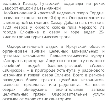
Большой Каскад, Гутарский, водопады на реках
Заворотницкой и Безымянной.
Необыкновенной красотой наделено озеро Сердце,
названное так из-за своей формы. Оно располагается
в межгорной котловине Хамар-Дабана на отметке в
1720 метров у южного склона пика Черского. Из
города Слюдянка к озеру и горе ведет 25-
километровая туристическая тропа.
Оздоровительный отдых в Иркутской области
организован вблизи целебных минеральных и
грязевых источников. Бальнеологический курорт
«Ангара» в пригороде Иркутска построен у скважин с
лечебной водой; бальнеогрязевый, «Усолье
Сибирское», – в пригороде Усть-Кута, у радонового
источника и грязей озера Соленое. Всего в регионе
разведано более трехсот целебных источников,
включая термальные или радоновые. На шести
озерах обнаружены значительные запасы
целительных грязей. Оздоровительные услуги
оказывают около сотни санаториев.