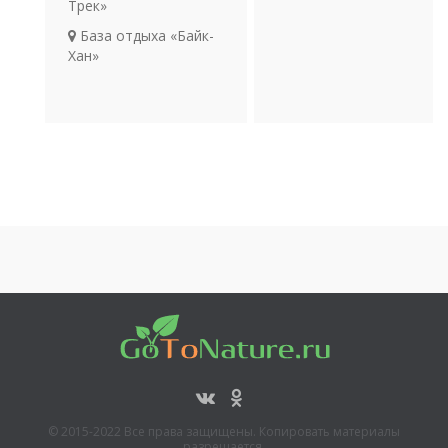
Трек»
отдых
Религия
База отдыха «Байк-
Археология
Хан»
Транспорт
Baikal View Hotel
Гостиничный
комплекс «Ангарский
исток»
Турбаза «Baikal Home
Guest House»
Турбаза «Байкал»
Гостиничный
комплекс «Анастасия»
Турбаза «Байкал-Дар»
База отдыха
«Алдартай»
Байкальский
заповедник
© 2015-2022 Все права защищены. Копировать материалы
Река Ока
разрешается,