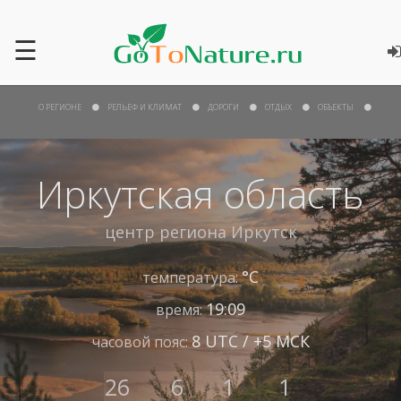
☰
О РЕГИОНЕ
РЕЛЬЕФ И КЛИМАТ
ДОРОГИ
ОТДЫХ
ОБЪЕКТЫ
Иркутская область
центр региона
Иркутск
°С
температура:
19:09
время:
8 UTC / +5 МСК
часовой пояс:
26
6
1
1