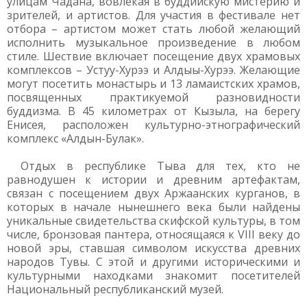
улицам Чадана, вовлекая в буддийскую мистерию и
зрителей, и артистов. Для участия в фестивале нет
отбора – артистом может стать любой желающий
исполнить музыкальное произведение в любом
стиле. Шествие включает посещение двух храмовых
комплексов – Устуу-Хурээ и Алдыы-Хурээ. Желающие
могут посетить монастырь и 13 ламаистских храмов,
посвященных практикуемой разновидности
буддизма. В 45 километрах от Кызыла, на берегу
Енисея, расположен культурно-этнографический
комплекс «Алдын-Булак».
Отдых в республике Тыва для тех, кто не
равнодушен к истории и древним артефактам,
связан с посещением двух Аржаанских курганов, в
которых в начале нынешнего века были найдены
уникальные свидетельства скифской культуры, в том
числе, бронзовая пантера, относящаяся к VIII веку до
новой эры, ставшая символом искусства древних
народов Тувы. С этой и другими историческими и
культурными находками знакомит посетителей
Национальный республиканский музей.