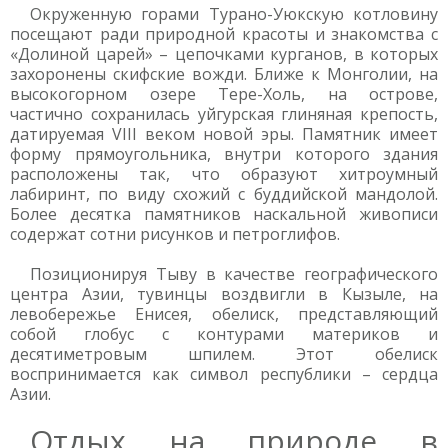
Окруженную горами Турано-Уюкскую котловину
посещают ради природной красоты и знакомства с
«Долиной царей» – цепочками курганов, в которых
захоронены скифские вожди. Ближе к Монголии, на
высокогорном озере Тере-Холь, на острове,
частично сохранилась уйгурская глиняная крепость,
датируемая VIII веком новой эры. Памятник имеет
форму прямоугольника, внутри которого здания
расположены так, что образуют хитроумный
лабиринт, по виду схожий с буддийской мандолой.
Более десятка памятников наскальной живописи
содержат сотни рисунков и петроглифов.
Позиционируя Тыву в качестве географического
центра Азии, тувинцы воздвигли в Кызыле, на
левобережье Енисея, обелиск, представляющий
собой глобус с контурами материков и
десятиметровым шпилем. Этот обелиск
воспринимается как символ республики – сердца
Азии.
Отдых на природе в