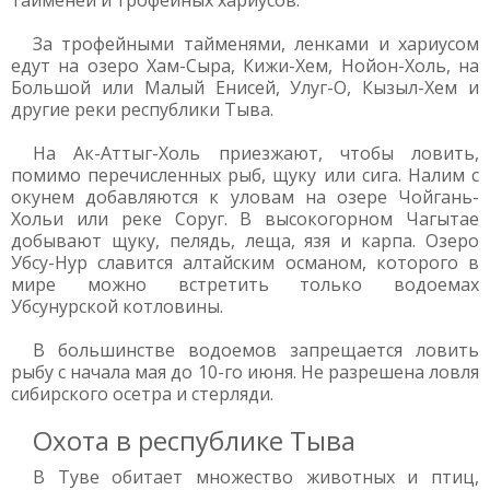
тайменей и трофейных хариусов.
За трофейными тайменями, ленками и хариусом
едут на озеро Хам-Сыра, Кижи-Хем, Нойон-Холь, на
Большой или Малый Енисей, Улуг-О, Кызыл-Хем и
другие реки республики Тыва.
На Ак-Аттыг-Холь приезжают, чтобы ловить,
помимо перечисленных рыб, щуку или сига. Налим с
окунем добавляются к уловам на озере Чойгань-
Хольи или реке Соруг. В высокогорном Чагытае
добывают щуку, пелядь, леща, язя и карпа. Озеро
Убсу-Нур славится алтайским османом, которого в
мире можно встретить только водоемах
Убсунурской котловины.
В большинстве водоемов запрещается ловить
рыбу с начала мая до 10-го июня. Не разрешена ловля
сибирского осетра и стерляди.
Охота в республике Тыва
В Туве обитает множество животных и птиц,