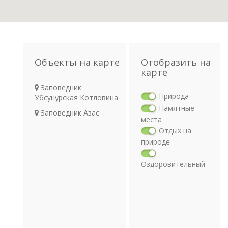
Объекты на карте
Отобразить на
карте
Заповедник
Природа
Убсунурская Котловина
Памятные
Заповедник Азас
места
Отдых на
природе
Оздоровительный
отдых
Религия
Археология
Транспорт