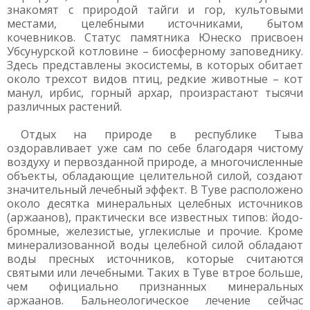
знакомят с природой тайги и гор, культовыми
местами, целебными источниками, бытом
кочевников. Статус памятника Юнеско присвоен
Убсунурской котловине – биосферному заповеднику.
Здесь представлены экосистемы, в которых обитает
около трехсот видов птиц, редкие животные – кот
манул, ирбис, горный архар, произрастают тысячи
различных растений.
Отдых на природе в республике Тыва
оздоравливает уже сам по себе благодаря чистому
воздуху и первозданной природе, а многочисленные
объекты, обладающие целительной силой, создают
значительный лечебный эффект. В Туве расположено
около десятка минеральных целебных источников
(аржаанов), практически все известных типов: йодо-
бромные, железистые, углекислые и прочие. Кроме
минерализованной воды целебной силой обладают
воды пресных источников, которые считаются
святыми или лечебными. Таких в Туве втрое больше,
чем официально признанных минеральных
аржаанов. Бальнеологическое лечение сейчас