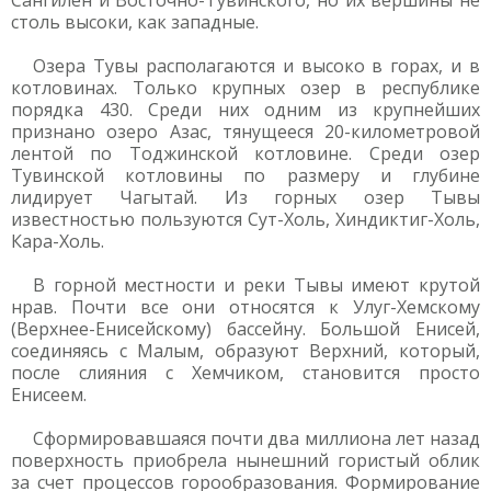
Сангилен и Восточно-Тувинского, но их вершины не
столь высоки, как западные.
Озера Тувы располагаются и высоко в горах, и в
котловинах. Только крупных озер в республике
порядка 430. Среди них одним из крупнейших
признано озеро Азас, тянущееся 20-километровой
лентой по Тоджинской котловине. Среди озер
Тувинской котловины по размеру и глубине
лидирует Чагытай. Из горных озер Тывы
известностью пользуются Сут-Холь, Хиндиктиг-Холь,
Кара-Холь.
В горной местности и реки Тывы имеют крутой
нрав. Почти все они относятся к Улуг-Хемскому
(Верхнее-Енисейскому) бассейну. Большой Енисей,
соединяясь с Малым, образуют Верхний, который,
после слияния с Хемчиком, становится просто
Енисеем.
Сформировавшаяся почти два миллиона лет назад
поверхность приобрела нынешний гористый облик
за счет процессов горообразования. Формирование