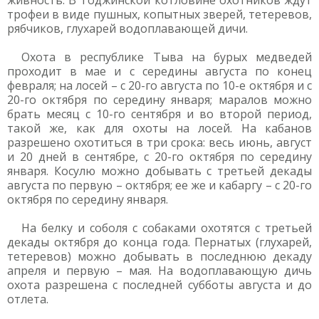
живность. В Тоджинской котловине охотников ждут
трофеи в виде пушных, копытных зверей, тетеревов,
рябчиков, глухарей водоплавающей дичи.
Охота в республике Тыва на бурых медведей
проходит в мае и с середины августа по конец
февраля; на лосей – с 20-го августа по 10-е октября и с
20-го октября по середину января; маралов можно
брать месяц с 10-го сентября и во второй период,
такой же, как для охоты на лосей. На кабанов
разрешено охотиться в три срока: весь июнь, август
и 20 дней в сентябре, с 20-го октября по середину
января. Косулю можно добывать с третьей декады
августа по первую – октября; ее же и кабаргу – с 20-го
октября по середину января.
На белку и соболя с собаками охотятся с третьей
декады октября до конца года. Пернатых (глухарей,
тетеревов) можно добывать в последнюю декаду
апреля и первую – мая. На водоплавающую дичь
охота разрешена с последней субботы августа и до
отлета.