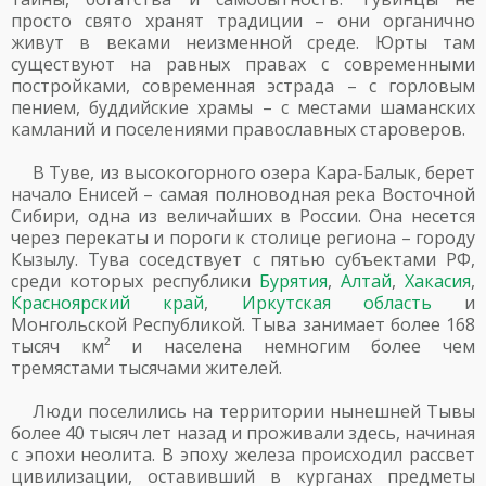
просто свято хранят традиции – они органично
живут в веками неизменной среде. Юрты там
существуют на равных правах с современными
постройками, современная эстрада – с горловым
пением, буддийские храмы – с местами шаманских
камланий и поселениями православных староверов.
В Туве, из высокогорного озера Кара-Балык, берет
начало Енисей – самая полноводная река Восточной
Сибири, одна из величайших в России. Она несется
через перекаты и пороги к столице региона – городу
Кызылу. Тува соседствует с пятью субъектами РФ,
среди которых республики
Бурятия
,
Алтай
,
Хакасия
,
Красноярский край
,
Иркутская область
и
Монгольской Республикой. Тыва занимает более 168
тысяч км² и населена немногим более чем
тремястами тысячами жителей.
Люди поселились на территории нынешней Тывы
более 40 тысяч лет назад и проживали здесь, начиная
с эпохи неолита. В эпоху железа происходил рассвет
цивилизации, оставивший в курганах предметы