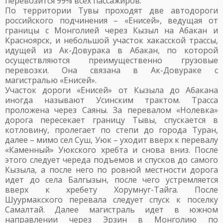
перевозится 99% всех пассажиров.
По территории Тувы проходят две автодороги
российского подчинения – «Енисей», ведущая от
границы с Монголией через Кызыл на Абакан и
Красноярск, и небольшой участок хакасской трассы,
идущей из Ак-Довурака в Абакан, по которой
осуществляются преимущественно грузовые
перевозки. Она связана в Ак-Довураке с
магистралью «Енисей».
Участок дороги «Енисей» от Кызыла до Абакана
иногда называют Усинским трактом. Трасса
проложена через Саяны. За перевалом «Нолевка»
дорога пересекает границу Тывы, спускается в
котловину, пролегает по степи до города Туран,
далее – мимо сел Суш, Уюк – уходит вверх к перевалу
«Каменный» Уюкского хребта и снова вниз. После
этого следует череда подъемов и спусков до самого
Кызыла, а после него по ровной местности дорога
идет до села Балгызын, после чего устремляется
вверх к хребету Хорумнуг-Тайга. После
Шуурмакского перевала следует спуск к поселку
Самалтай. Далее магистраль идет в южном
направлении через Эрзин в Монголию по