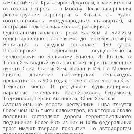
в Новосибирск, Красноярск, Иркутск и, в зависимости
от сезона и спроса, – в Москву. После завершения
реконструкции аэропорта в Кызыле он будет
соответствовать международным стандартам, и
география полетов значительно расширится.
Судоходными являются реки Каа-Хем и Бий-Хем
ориентировочно с апреля-мая до сентября-октября.
Навигация в среднем составляет 150 суток.
Пассажирские перевозки осуществляются
теплоходами по Большому Енисею. Из Кызыла в
Тоора-Хем водный путь пролегает через населенные
пункты Севи, Сыстыг-Хем, Ырбан и Ий. По Малому
Енисею движение пассажирских теплоходов
прекратилось в 90-х годах после строительства Кок-
Тейского моста. В республике функционируют
паромные переправы: Кара-Хаакская, Сизимская,
Тоджинская, Терлиг-Аксынская, Эйлиг-Хем-ская.
Автомобильные дороги республики Тыва тянутся
более чем на 6 тысяч километров, из которых около
половины составляют дороги территориального
подчинения. Более 80% из них и 100% федеральных
трасс имеют твердое покрытие. По автодорогам