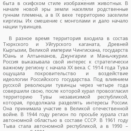
быта в скифском стиле изображения животных. В
начале новой эры земли населяли родственные
гуннам племена, а в IX веке территорию заселили
киргизы. Их смешение с монголами и дало начало
нации тувинцев.
В разное время территория входила в состав
Тюркского и Уйгурского каганата, Древней
Кыргызии, Великой империи Чингисхана, государств
Юань и Алтынханов, Джунгарии и Маньчжурии.
Россия выказывала свой интерес к стратегически
важному региону с начала XX века. С 1914 года Тува
ощущала покровительство и воздействие
идеологии Российского государства. Под влиянием
русской революции тувинцы через четыре года
совершили свою, после которой хурал провозгласил
территорию Тувы независимой республикой,
которая, продолжала разделять интересы России.
Она принимала участие в Великой отечественной
войне. В 1944 году регион по просьбе хурала стал
автономной областью в составе СССР. В 1961 году
Тыва стала автономной республикой, а в 1990 –