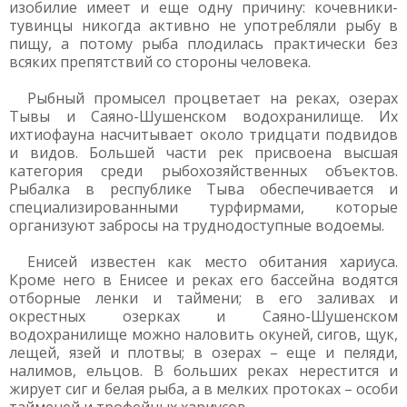
изобилие имеет и еще одну причину: кочевники-
тувинцы никогда активно не употребляли рыбу в
пищу, а потому рыба плодилась практически без
всяких препятствий со стороны человека.
Рыбный промысел процветает на реках, озерах
Тывы и Саяно-Шушенском водохранилище. Их
ихтиофауна насчитывает около тридцати подвидов
и видов. Большей части рек присвоена высшая
категория среди рыбохозяйственных объектов.
Рыбалка в республике Тыва обеспечивается и
специализированными турфирмами, которые
организуют забросы на труднодоступные водоемы.
Енисей известен как место обитания хариуса.
Кроме него в Енисее и реках его бассейна водятся
отборные ленки и таймени; в его заливах и
окрестных озерках и Саяно-Шушенском
водохранилище можно наловить окуней, сигов, щук,
лещей, язей и плотвы; в озерах – еще и пеляди,
налимов, ельцов. В больших реках нерестится и
жирует сиг и белая рыба, а в мелких протоках – особи