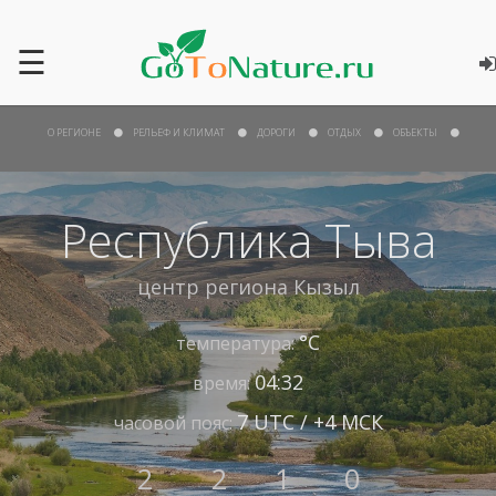
☰
О РЕГИОНЕ
РЕЛЬЕФ И КЛИМАТ
ДОРОГИ
ОТДЫХ
ОБЪЕКТЫ
Республика Тыва
центр региона
Кызыл
°С
температура:
04:32
время:
7 UTC / +4 МСК
часовой пояс:
2
2
1
0