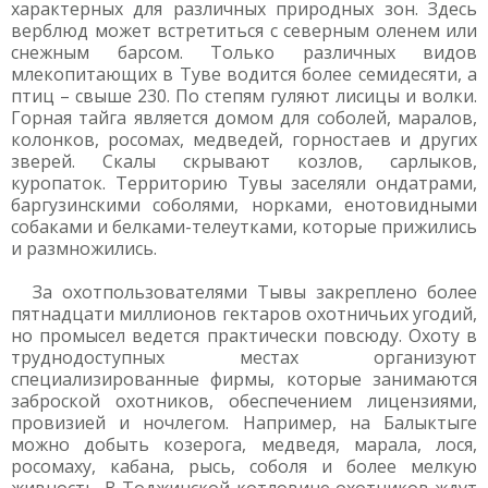
характерных для различных природных зон. Здесь
верблюд может встретиться с северным оленем или
снежным барсом. Только различных видов
млекопитающих в Туве водится более семидесяти, а
птиц – свыше 230. По степям гуляют лисицы и волки.
Горная тайга является домом для соболей, маралов,
колонков, росомах, медведей, горностаев и других
зверей. Скалы скрывают козлов, сарлыков,
куропаток. Территорию Тувы заселяли ондатрами,
баргузинскими соболями, норками, енотовидными
собаками и белками-телеутками, которые прижились
и размножились.
За охотпользователями Тывы закреплено более
пятнадцати миллионов гектаров охотничьих угодий,
но промысел ведется практически повсюду. Охоту в
труднодоступных местах организуют
специализированные фирмы, которые занимаются
заброской охотников, обеспечением лицензиями,
провизией и ночлегом. Например, на Балыктыге
можно добыть козерога, медведя, марала, лося,
росомаху, кабана, рысь, соболя и более мелкую