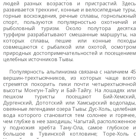
людей разных возрастов и пристрастий. Здесь
развивается треккинг, конные и велосипедные туры,
горные восхождения, речные сплавы, горнолыжный
спорт, пользуются популярностью охотничий и
рыболовный туризм. Около полутора десятка
турфирм разрабатывают смешанные маршруты, на
которых сплавы, пешие или конные походы
совмещаются с рыбалкой или охотой, осмотром
природных достопримечательностей и посещением
целебных источников Тывы.
Популярность альпинизма связана с наличием 45
вершин-трехтысячников, из которых чаще всего
стремятся покорить пики почти четырехтысячной
высоты Монгун-Тайгу и Бай-Тайгу. На лошадях или
пешком туристы посещают Бий-Хемский,
Дургенский, Дототский или Хамсырский водопады,
овеянные легендами озера Тывы: Дус-Холь, целебная
вода которого становится тем солонее и горячее,
чем глубже в нее заходишь; Чагытай, расположенное
у подножия хребта Тану-Ола, самое глубокое и
большое в Тувинской котловине; Торе-Холь с