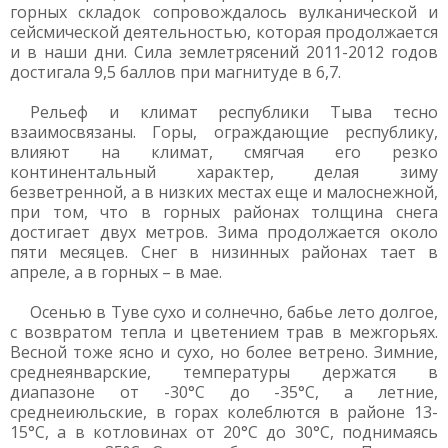
горных складок сопровождалось вулканической и
сейсмической деятельностью, которая продолжается
и в наши дни. Сила землетрясений 2011-2012 годов
достигала 9,5 баллов при магнитуде в 6,7.
Рельеф и климат республики Тыва тесно
взаимосвязаны. Горы, ограждающие республику,
влияют на климат, смягчая его резко
континентальный характер, делая зиму
безветренной, а в низких местах еще и малоснежной,
при том, что в горных районах толщина снега
достигает двух метров. Зима продолжается около
пяти месяцев. Снег в низинных районах тает в
апреле, а в горных – в мае.
Осенью в Туве сухо и солнечно, бабье лето долгое,
с возвратом тепла и цветением трав в межгорьях.
Весной тоже ясно и сухо, но более ветрено. Зимние,
среднеянварские, температуры держатся в
диапазоне от -30°C до -35°C, а летние,
среднеиюльские, в горах колеблются в районе 13-
15°C, а в котловинах от 20°C до 30°C, поднимаясь