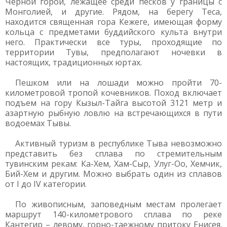
Черной горой, лежащее среди песков у границы с
Монголией, и другие. Рядом, на берегу Теса,
находится священная гора Кежеге, имеющая форму
кольца с предметами буддийского культа внутри
него. Практически все туры, проходящие по
территории Тувы, предполагают ночевки в
настоящих, традиционных юртах.
Пешком или на лошади можно пройти 70-
километровой тропой кочевников. Поход включает
подъем на гору Кызыл-Тайга высотой 3121 метр и
азартную рыбную ловлю на встречающихся в пути
водоемах Тывы.
Активный туризм в республике Тыва невозможно
представить без сплава по стремительным
тувинским рекам: Ка-Хем, Хам-Сыр, Улуг-Оо, Хемчик,
Бий-Хем и другим. Можно выбрать один из сплавов
от I до IV категории.
По живописным, заповедным местам пролегает
маршрут 140-километрового сплава по реке
Кантегир – левому, горно-таежному притоку Енисея.