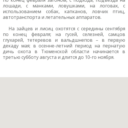
по конец февраля загоном, с подхода, подъезда на
лошади, с манками, ловушками, на логовах, с
использованием собак, капканов, ловчих птиц,
автотранспорта и летательных аппаратов.
На зайцев и лисиц охотятся с середины сентября
по конец февраля; на гусей, селезней, самцов
глухарей, тетеревов и вальдшнепов – в первую
декаду мая; в осенне-летний период на пернатую
дичь охота в Тюменской области начинается в
третью субботу августа и длится до 10-го ноября.