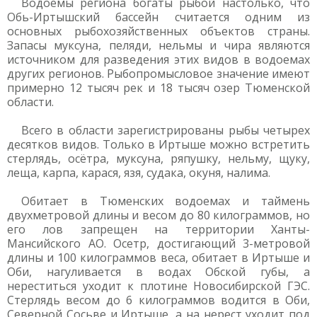
Водоемы региона богаты рыбой настолько, что
Обь-Иртышский бассейн считается одним из
основных рыбохозяйственных объектов страны.
Запасы муксуна, пеляди, нельмы и чира являются
источником для разведения этих видов в водоемах
других регионов. Рыбопромысловое значение имеют
примерно 12 тысяч рек и 18 тысяч озер Тюменской
области.
Всего в области зарегистрированы рыбы четырех
десятков видов. Только в Иртыше можно встретить
стерлядь, осётра, муксуна, ряпушку, нельму, щуку,
леща, карпа, карася, язя, судака, окуня, налима.
Обитает в Тюменских водоемах и таймень
двухметровой длины и весом до 80 килограммов, но
его лов запрещен на территории Ханты-
Мансийского АО. Осетр, достигающий 3-метровой
длины и 100 килограммов веса, обитает в Иртыше и
Оби, нагуливается в водах Обской губы, а
нереститься уходит к плотине Новосибирской ГЭС.
Стерлядь весом до 6 килограммов водится в Оби,
Северной Сосьве и Иртыше, а на нерест уходит под