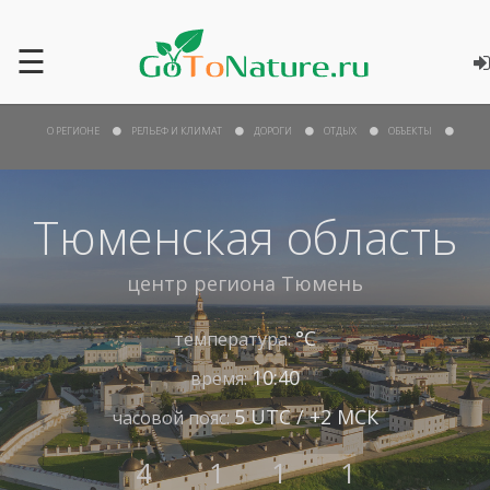
☰
О РЕГИОНЕ
РЕЛЬЕФ И КЛИМАТ
ДОРОГИ
ОТДЫХ
ОБЪЕКТЫ
Тюменская область
центр региона
Тюмень
°С
температура:
10:40
время:
5 UTC / +2 МСК
часовой пояс:
4
1
1
1