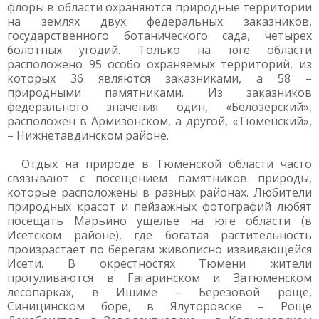
флоры в области охраняются природные территории
на землях двух федеральных заказников,
государственного ботанического сада, четырех
болотных угодий. Только на юге области
расположено 95 особо охраняемых территорий, из
которых 36 являются заказниками, а 58 –
природными памятниками. Из заказников
федерального значения один, «Белозерский»,
расположен в Армизонском, а другой, «Тюменский»,
– Нижнетавдинском районе.
Отдых на природе в Тюменской области часто
связывают с посещением памятников природы,
которые расположены в разных районах. Любители
природных красот и пейзажных фотографий любят
посещать Марьино ущелье на юге области (в
Исетском районе), где богатая растительность
произрастает по берегам живописно извивающейся
Исети. В окрестностях Тюмени жители
прогуливаются в Гагаринском и Затюменском
лесопарках, в Ишиме – Березовой роще,
Синицинском боре, в Ялуторовске – Роще