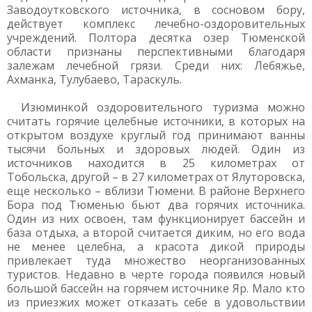
Заводоутковского источника, в сосновом бору,
действует комплекс лечебно-оздоровительных
учреждений. Полтора десятка озер Тюменской
области признаны перспективными благодаря
залежам лечебной грязи. Среди них: Лебяжье,
Ахманка, Тулубаево, Тараскуль.
Изюминкой оздоровительного туризма можно
считать горячие целебные источники, в которых на
открытом воздухе круглый год принимают ванны
тысячи больных и здоровых людей. Один из
источников находится в 25 километрах от
Тобольска, другой – в 27 километрах от Ялуторовска,
еще несколько – вблизи Тюмени. В районе Верхнего
Бора под Тюменью бьют два горячих источника.
Один из них освоен, там функционирует бассейн и
база отдыха, а второй считается диким, но его вода
не менее целебна, а красота дикой природы
привлекает туда множество неорганизованных
туристов. Недавно в черте города появился новый
большой бассейн на горячем источнике Яр. Мало кто
из приезжих может отказать себе в удовольствии