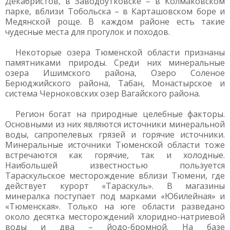
Декабристов, в Заводоутковске – в Колмаковском
парке, вблизи Тобольска – в Карташовском боре и
Медянской роще. В каждом районе есть такие
чудесные места для прогулок и походов.
Некоторые озера Тюменской области признаны
памятниками природы. Среди них минеральные
озера Ишимского района, Озеро Соленое
Берюджийского района, Табан, Монастырское и
система Черноковских озер Вагайского района.
Регион богат на природные целебные факторы.
Основными из них являются источники минеральной
воды, сапропелевых грязей и горячие источники.
Минеральные источники Тюменской области тоже
встречаются как горячие, так и холодные.
Наибольшей известностью пользуется
Тараскульское месторождение вблизи Тюмени, где
действует курорт «Тараскуль». В магазины
минералка поступает под марками «Юбилейная» и
«Тюменская». Только на юге области разведано
около десятка месторождений хлоридно-натриевой
воды и два – йодо-бромной. На базе