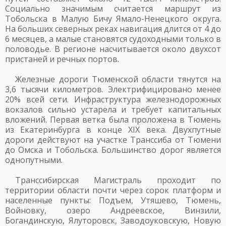
Социально значимым считается маршрут из
Тобольска в Малую Бичу Ямало-Ненецкого округа.
На больших северных реках навигация длится от 4 до
6 месяцев, а малые становятся судоходными только в
половодье. В регионе насчитывается около двухсот
пристаней и речных портов.
Железные дороги Тюменской области тянутся на
3,6 тысячи километров. Электрифицировано менее
20% всей сети. Инфраструктура железнодорожных
вокзалов сильно устарела и требует капитальных
вложений. Первая ветка была проложена в Тюмень
из Екатеринбурга в конце XIX века. Двухпутные
дороги действуют на участке Транссиба от Тюмени
до Омска и Тобольска. Большинство дорог является
однопутными.
Транссибирская Магистраль проходит по
территории области почти через сорок платформ и
населенные пункты: Подъем, Утяшево, Тюмень,
Войновку, озеро Андреевское, Винзили,
Богандинскую, Ялуторовск, Заводоуковскую, Новую