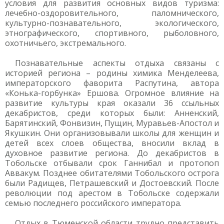
условия для развития основных видов туризма:
лечебно-оздоровительного, паломнического,
культурно-познавательного, экологического,
этнографического, спортивного, рыболовного,
охотничьего, экстремального.
Познавательные аспекты отдыха связаны с
историей региона – родины химика Менделеева,
императорского фаворита Распутина, автора
«Конька-горбунка» Ершова. Огромное влияние на
развитие культуры края оказали 36 ссыльных
декабристов, среди которых были: Анненский,
Барятинский, Фонвизин, Пущин, Муравьев-Апостол и
Якушкин. Они организовывали школы для женщин и
детей всех слоев общества, вносили вклад в
духовное развитие региона. До декабристов в
Тобольске отбывали срок Ганнибал и протопоп
Аввакум. Позднее обитателями Тобольского острога
были Радищев, Петрашевский и Достоевский. После
революции под арестом в Тобольске содержали
семью последнего российского императора.
Отдых в Тюменской области трудно представить