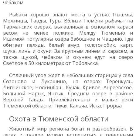
чебаком.
Рыбаки хорошо знают места в устьях Пышмы,
Межницы, Тавды, Туры. Вблизи Тюмени рыбачат на
Тарманских озерах, вылавливая в основном карася
весом не менее полкило. Между Тюменью и
Ишимом популярны озера Забошное и Чащино, где
обитает пелядь, белый амур, толстолобик, карп,
щука, линь и окуни. За крупным линем и карасем, а
также щукой, чебаком и окунем едут на озеро
Светлое в 50 километрах от Тобольска.
Отличный улов ждет в небольших старицах у села
Созоново и Лукашино, на озерах Теренкуль,
Липчинское, Носкинбаш, Кучак, Кривое, Анреевское,
Большой Нарык, Янтык, Среднем озере в районе
Верхней Тавды. Привлекательны и малые реки
Тюменской области: Тихая, Кальча, Иска, Прорва.
Охота в Тюменской области
Животный мир региона богат и разнообразен. В
лесах и тундре можно встретиться с северными