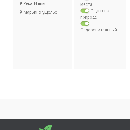
Река Ишим
места
Отдых на
Марьино ущелье
природе
Оздоровительный
отдых
Религия
Археология
Транспорт