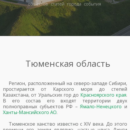
объектов
статей
города
события
Тюменская область
Регион, расположенный на северо-западе Сибири,
простирается от Карского моря до степей
Казахстана, от Уральских гор до
Красноярского края
.
В его состав его входят территории двух
полноправных субъектов РФ –
Ямало-Ненецкого
и
Ханты-Мансийского АО
.
Тюменское ханство известно с XIV века. До этого
времени его земли являлись частью улуса Джуги