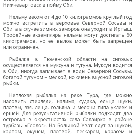
Нижневартовск в пойму Оби.
Нельму весом от 4 до 10 килограммов круглый год
можно встретить в верховье Северной Сосьвы и
Оби, а в случае зимних заморов она уходит в Иртыш.
Трофейные экземпляры нельмы могут достигать 60
килограммов, но ее вылов может быть запрещен
или ограничен.
Рыбалка в Тюменской области на сиговых
осуществляется на муксуна и тугуна. Муксун водится
в Оби, иногда заплывает в воды Северной Сосьвы,
богатой тугуном – мелкой, но очень вкусной сиговой
рыбки.
Неплохая рыбалка на реке Тура, где можно
наловить стерляди, налима, судака, ельца щуки,
плотвы, язя, леща, гольяна и мелочи типа уклеек и
ершей. Для результативной рыбалки подходят два
островка в окрестностях села Салаирка в районе
турбазы «Геолог». На Большой Уват едут за щукой,
карпом, окунем, плотвой, пескарем, карасем и