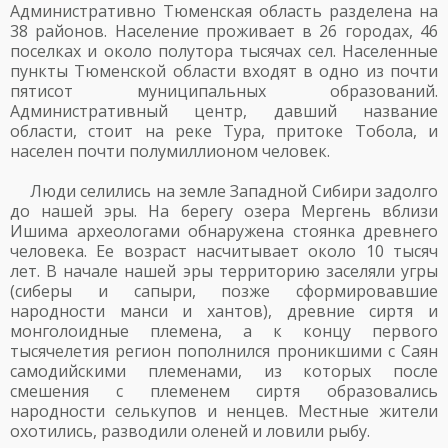
Административно Тюменская область разделена на
38 районов. Население проживает в 26 городах, 46
поселках и около полутора тысячах сел. Населенные
пункты Тюменской области входят в одно из почти
пятисот муниципальных образований.
Административный центр, давший название
области, стоит на реке Тура, притоке Тобола, и
населен почти полумиллионом человек.
Люди селились на земле Западной Сибири задолго
до нашей эры. На берегу озера Мергень вблизи
Ишима археологами обнаружена стоянка древнего
человека. Ее возраст насчитывает около 10 тысяч
лет. В начале нашей эры территорию заселяли угры
(сиберы и сапыри, позже сформировавшие
народности манси и хантов), древние сиртя и
монголоидные племена, а к концу первого
тысячелетия регион пополнился проникшими с Саян
самодийскими племенами, из которых после
смешения с племенем сиртя образовались
народности селькупов и ненцев. Местные жители
охотились, разводили оленей и ловили рыбу.