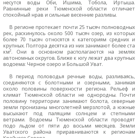
несутся воды Оби, Ишима, Тобола, Иртыша.
Равнинные реки Тюменской области отличает
спокойный нрав и сильные весенние разливы.
В регионе протекает почти 25 тысяч полноводных
рек, раскинулось около 500 тысяч озер, из которых
более 70 тысяч относятся к категориям средних и
крупных. Полтора десятка из них занимают более ста
км². Они в основном располагаются на землях
автономных округов. Ближе к югу лежат два крупных
водоема: Черное озеро и Большой Уват.
В период половодья речные воды, разливаясь,
соединяются с болотными и озерными, занимая
около половины поверхности региона. Рельеф и
климат Тюменской области не однородны. Почти
половину территории занимают болота, северные
земли пронизаны многолетней мерзлотой, а южные
высыхают под палящим солнцем и степными
ветрами. Водоемы Тюменской области проводят
подо льдом от пяти до восьми месяцев. Земли
Уватского района приравниваются к регионам