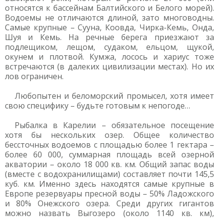
относятся к бассейнам Балтийского и Белого морей).
Водоемы не отличаются длиной, зато многоводны.
Самые крупные – Сууна, Коовда, Чирка-Кемь, Онда,
Шуя и Кемь. На речные берега приезжают за
подлещиком, лещом, судаком, ельцом, щукой,
окунем и плотвой. Кумжа, лосось и хариус тоже
встречаются (в далеких цивилизации местах). Но их
лов ограничен.
Любопытен и беломорский промысел, хотя имеет
свою специфику – будьте готовым к непогоде…
Рыбалка в Карелии – обязательное посещение
хотя бы нескольких озер. Общее количество
бессточных водоемов с площадью более 1 гектара –
более 60 000, суммарная площадь всей озерной
акватории – около 18 000 кв. км. Общий запас воды
(вместе с водохранилищами) составляет почти 145,5
куб. км. Именно здесь находятся самые крупные в
Европе резервуары пресной воды – 50% Ладожского
и 80% Онежского озера. Среди других гигантов
можно назвать Выгозеро (около 1140 кв. км),