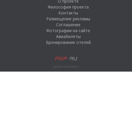
О проекте
Философия проекта
Рыбалка на озере
Контакты
Пяозеро (Кумское
Размещение рекламы
водохранилище)
Соглашение
Загородный эко-отель
Фотографии на сайте
«Большая медведица»
Авиабилеты
Бронирование отелей
Гостевой дом на
Сегозеро
База отдыха
«Арсенал»
ДИЗАЙН И РАЗРАБОТКА
Турбаза «Сегозеро»
База отдыха «Черные
камни»
Гостевой дом
«Онежские зори»
Охотно-рыболовная
база «NISKA»
Загородный клуб
«Малая Медвежка»