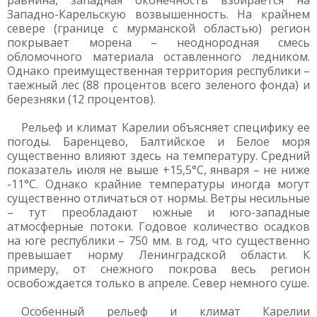
равнина, западная оконечность взбирается на
Западно-Карельскую возвышенность. На крайнем
севере (границе с мурманской областью) регион
покрывает морена – неоднородная смесь
обломочного материала оставленного ледником.
Однако преимущественная территория республики –
таежный лес (88 процентов всего зеленого фонда) и
березняки (12 процентов).
Рельеф и климат Карелии объясняет специфику ее
погоды. Баренцево, Балтийское и Белое моря
существенно влияют здесь на температуру. Средний
показатель июля не выше +15,5°C, января – не ниже
-11°C. Однако крайние температуры иногда могут
существенно отличаться от нормы. Ветры несильные
– тут преобладают южные и юго-западные
атмосферные потоки. Годовое количество осадков
на юге республики – 750 мм. в год, что существенно
превышает норму Ленинградской области. К
примеру, от снежного покрова весь регион
освобождается только в апреле. Север немного суше.
Особенный рельеф и климат Карелии