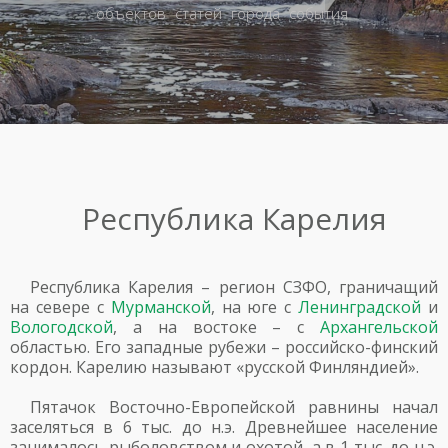
объектов
статей
города
события
Республика Карелия
Республика Карелия – регион СЗФО, граничащий
на севере с
Мурманской
, на юге с
Ленинградской
и
Вологодской
, а на востоке – с
Архангельской
областью. Его западные рубежи – российско-финский
кордон. Карелию называют «русской Финляндией».
Пятачок Восточно-Европейской равнины начал
заселяться в 6 тыс. до н.э. Древнейшее население
занималось рыболовством и охотой, а в 1 тыс. до н.э.