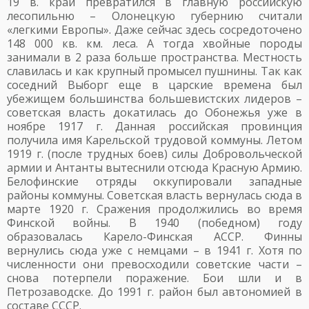
19 в. край превратился в главную российскую
лесопильню – Олонецкую губернию считали
«легкими Европы». Даже сейчас здесь сосредоточено
148 000 кв. км. леса. А тогда хвойные породы
занимали в 2 раза больше пространства. Местность
славилась и как крупный промысел пушнины. Так как
соседний Выборг еще в царские времена был
убежищем большинства большевистских лидеров –
советская власть докатилась до Обонежья уже в
ноябре 1917 г. Данная российская провинция
получила имя Карельской трудовой коммуны. Летом
1919 г. (после трудных боев) силы Добровольческой
армии и Антанты вытеснили отсюда Красную Армию.
Белофинские отряды оккупировали западные
районы коммуны. Советская власть вернулась сюда в
марте 1920 г. Сражения продолжились во время
Финской войны. В 1940 (победном) году
образовалась Карело-Финская АССР. Финны
вернулись сюда уже с немцами – в 1941 г. Хотя по
численности они превосходили советские части –
снова потерпели поражение. Бои шли и в
Петрозаводске. До 1991 г. район был автономией в
составе СССР.