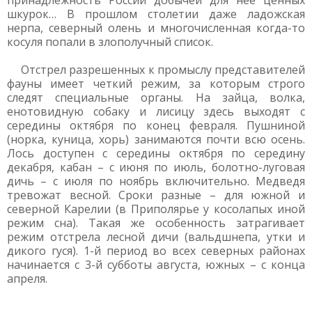
принадлежность России добычей для нее ценных
шкурок… В прошлом столетии даже ладожская
нерпа, северный олень и многочисленная когда-то
косуля попали в злополучный список.
Отстрел разрешенных к промыслу представителей
фауны имеет четкий режим, за которым строго
следят специальные органы. На зайца, волка,
енотовидную собаку и лисицу здесь выходят с
середины октября по конец февраля. Пушниной
(норка, куница, хорь) занимаются почти всю осень.
Лось доступен с середины октября по середину
декабря, кабан – с июня по июль, болотно-луговая
дичь – с июля по ноябрь включительно. Медведя
тревожат весной. Сроки разные – для южной и
северной Карелии (в Приполярье у косолапых иной
режим сна). Такая же особенность затрагивает
режим отстрела лесной дичи (вальдшнепа, утки и
дикого гуся). 1-й период во всех северных районах
начинается с 3-й субботы августа, южных – с конца
апреля.