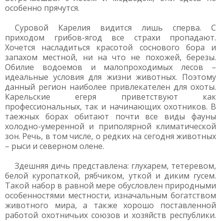
особенно прячутся.
Суровой Карелия видится лишь сперва. С
приходом грибов-ягод все страхи пропадают.
Хочется насладиться красотой соснового бора и
запахом местной, ни на что не похожей, березы.
Обилие водоемов и малопроходимых лесов –
идеальные условия для жизни животных. Поэтому
данный регион наиболее привлекателен для охоты.
Карельские егеря приветствуют как
профессиональных, так и начинающих охотников. В
таежных борах обитают почти все виды фауны
холодно-умеренной и приполярной климатической
зон. Речь, в том числе, о редких на сегодня животных
– рыси и северном олене.
Здешняя дичь представлена: глухарем, тетеревом,
белой куропаткой, рябчиком, уткой и диким гусем.
Такой набор в равной мере обусловлен природными
особенностями местности, изначальным богатством
животного мира, а также хорошо поставленной
работой охотничьих союзов и хозяйств республики.