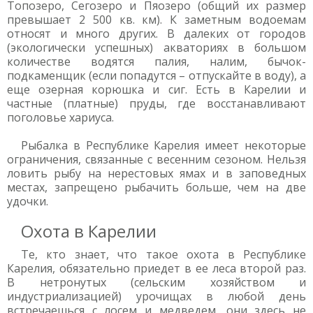
Топозеро, Сегозеро и Пяозеро (общий их размер
превышает 2 500 кв. км). К заметным водоемам
относят и много других. В далеких от городов
(экологически успешных) акваториях в большом
количестве водятся палия, налим, бычок-
подкаменщик (если попадутся – отпускайте в воду), а
еще озерная корюшка и сиг. Есть в Карелии и
частные (платные) пруды, где восстанавливают
поголовье хариуса.
Рыбалка в Республике Карелия имеет некоторые
ограничения, связанные с весенним сезоном. Нельзя
ловить рыбу на нерестовых ямах и в заповедных
местах, запрещено рыбачить больше, чем на две
удочки.
Охота в Карелии
Те, кто знает, что такое охота в Республике
Карелия, обязательно приедет в ее леса второй раз.
В нетронутых (сельским хозяйством и
индустриализацией) урочищах в любой день
встречаешься с лосем и медведем, они здесь не