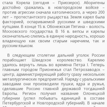
стала Корела (сегодня – Приозерск). Аборигены
достойно сражались в новгородском войске –
против агрессии сначала католического, а через 200
лет – протестантского рыцарства. Земля карел была
факторией, оспариваемой русскими и шведскими
купцами. В конце 15 в. Обонежская Пятина – волость
Московского государства. В 16 в. вепсы и карелы
окончательно слились в единую народность, хорошо
владеющую как своим старым наречием, так и
русским языком.
В следующем столетии дальний уголок России
порабощает Шведское королевство. Карелию
удалось вернуть лишь во времена Петра I. Теперь
главным городом Прионежья стал Петрозаводск –
центр, администрирующий работу сразу нескольких
металлургических предприятий. Наряду с уральскими
заводами они производили пушки, ядра и ружья,
сделавшие Россию главной державой тогдашней
Европы. Регион получил название Олонецкой
губернии (успел побывать единицей в составе
Петербургской и Новгородской губерний). В начале