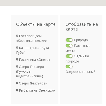
Объекты на карте
Отобразить на
карте
Гостевой дом
Природа
«Крестики-нолики»
Памятные
База отдыха "Куха
места
Губа"
Отдых на
Гостиница «Онего»
природе
Озеро Пяозеро
(Кумское
Оздоровительный
водохранилище)
отдых
Религия
Озеро Янисъярви
Археология
Рыбалка на Онежском
Транспорт
озере
Мраморный каньон