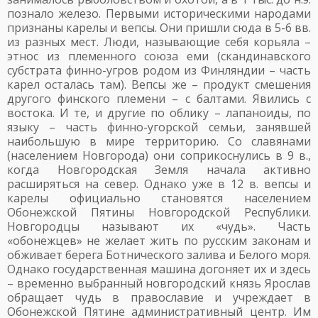
познало железо. Первыми историческими народами
признаны карелы и вепсы. Они пришли сюда в 5-6 вв.
из разных мест. Люди, называющие себя корьяла –
этнос из племенного союза еми (скандинавского
субстрата финно-угров родом из Финляндии – часть
карел осталась там). Вепсы же – продукт смешения
другого финского племени – с балтами. Явились с
востока. И те, и другие по облику – лапаноиды, по
языку – часть финно-угорской семьи, занявшей
наибольшую в мире территорию. Со славянами
(населением Новгорода) они соприкоснулись в 9 в.,
когда Новгородская Земля начала активно
расширяться на север. Однако уже в 12 в. вепсы и
карелы официально становятся населением
Обонежской Пятины Новгородской Республики.
Новгородцы называют их «чудь». Часть
«обонежцев» не желает жить по русским законам и
обживает берега Ботнического залива и Белого моря.
Однако государственная машина догоняет их и здесь
– временно выбранный новгородский князь Ярослав
обращает чудь в православие и учреждает в
Обонежской Пятине административный центр. Им