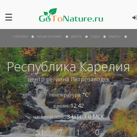
☰
О РЕГИОНЕ
РЕЛЬЕФ И КЛИМАТ
ДОРОГИ
ОТДЫХ
ОБЪЕКТЫ
Республика Карелия
центр региона
Петрозаводск
°С
температура:
12:42
время:
3 UTC / 0 МСК
часовой пояс:
51
7
1
0