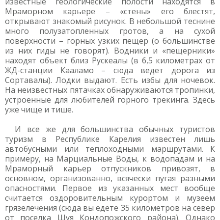
известные геологические полости находятся в
Мраморном карьере – «стены» его блестят,
открывают знакомый рисунок. В небольшой теснине
много полузатопленных гротов, а на сухой
поверхности – горных узких пещер (о большинстве
из них гиды не говорят). Водники и «пещерники»
находят объект близ Рускеалы (в 6,5 километрах от
ЖД-станции Кааламо – сюда ведет дорога из
Сортавалы). Лодки выдают. Есть избы для ночевок.
На неизвестных пятачках обнаруживаются тропинки,
устроенные для любителей горного трекинга. Здесь
уже чище и тише.
И все же для большинства обычных туристов
туризм в Республике Карелия известен лишь
автобусными или теплоходными маршрутами. К
примеру, на Марциальные Воды, к водопадам и на
Мраморный карьер отпускников привозят, в
основном, организованно, всячески пугая разными
опасностями. Первое из указанных мест вообще
считается оздоровительным курортом и музеем
грязелечения (сюда вы едете 35 километров на север
от поселка Шуя Кондопожского района). Однако