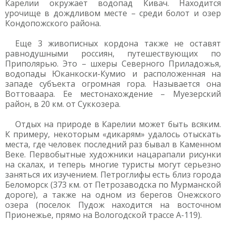
Карелии окружает водопад Кивач. Находится
урочище в дождливом месте – среди болот и озер
Кондопожского района.
Еще 3 живописных кордона также не оставят
равнодушными россиян, путешествующих по
Приполярью. Это – шхеры Северного Приладожья,
водопады Юканкоски-Кумио и расположенная на
западе субъекта огромная гора. Называется она
Воттоваара. Ее местонахождение – Муезерский
район, в 20 км. от Суккозера.
Отдых на природе в Карелии может быть всяким.
К примеру, некоторым «дикарям» удалось отыскать
места, где человек последний раз бывал в Каменном
Веке. Первобытные художники нацарапали рисунки
на скалах, и теперь многие туристы могут серьезно
заняться их изучением. Петроглифы есть близ города
Беломорск (373 км. от Петрозаводска по Мурманской
дороге), а также на одном из берегов Онежского
озера (поселок Пудож находится на восточном
Прионежье, прямо на Вологодской трассе А-119).