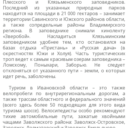
Плесского и Клязьменского заповедников.
Последний из указанных природных парков
находится на площади в 21 000 гектаров – занимает
территории Савинского и Южского районов области,
а также сопредельные районы Владимирского
региона. В заповеднике снимали киноленту
«Зверобой». Насладиться Клязьминским
заповедником удобнее тем, кто остановился на
базах отдыха «Пристань» и «Русская дача» (в
окрестностях Южи и Холуя). Часть туристических
троп ведет к самым красивым озерам заповедника –
Ломскому, Поныхари, Заборью. Не следует
отклоняться от указанного пути – земли, о которых
идет речь, заболочены.
Туризм в Ивановской области – это также
велопробеги по внутрирегиональным дорогам, а
также трассам областного и федерального значений
(всего здесь более 50 подходящих для этого вида
туризма шоссе). Велосипедисты особо рекомендуют
тихие автомобильные пути, зажатые хвойными
чащами Заволжского района: Заволжск-Островское,
Заволжск-Долматовский и Заволжск-Емельяново.