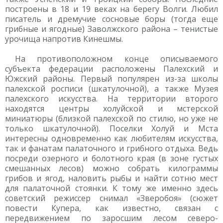
построены в 18 и 19 веках на берегу Волги. Любил
писатель и дремучие сосновые боры (тогда еще
грибные и ягодные) Заволжского района – тенистые
урочища напротив Кинешмы.
На противоположном конце описываемого
субъекта федерации расположены Палехский и
Южский районы. Первый популярен из-за школы
палехской росписи (шкатулочной), а также Музея
палехского искусства. На территории второго
находятся центры холуйской и мстерской
миниатюры (близкой палехской по стилю, но уже не
только шкатулочной). Поселки Холуй и Мста
интересны одновременно как любителям искусства,
так и фанатам палаточного и грибного отдыха. Ведь
посреди озерного и болотного края (в зоне густых
смешанных лесов) можно собрать килограммы
грибов и ягод, наловить рыбы и найти сотню мест
для палаточной стоянки. К тому же именно здесь
советский режиссер снимал «Зверобоя» (сюжет
повести Купера, как известно, связан с
передвижением по заросшим лесом северо-