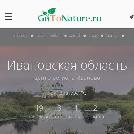
☰
О РЕГИОНЕ
РЕЛЬЕФ И КЛИМАТ
ДОРОГИ
ОТДЫХ
ОБЪЕКТЫ
Ивановская область
центр региона
Иваново
°С
температура:
19
3
1
2
объектов
статей
города
события