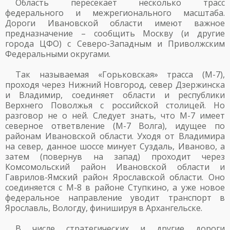
Область пересекает несколько трасс
федерального и межрегионального масштаба.
Дороги Ивановской области имеют важное
предназначение – сообщить Москву (и другие
города ЦФО) с Северо-Западным и Приволжским
Федеральными округами.
Так называемая «Горьковская» трасса (М-7),
проходя через Нижний Новгород, север Дзержинска
и Владимир, соединяет области и республики
Верхнего Поволжья с российской столицей. Но
разговор не о ней. Следует знать, что М-7 имеет
северное ответвление (М-7 Волга), идущее по
районам Ивановской области. Уходя от Владимира
на север, данное шоссе минует Суздаль, Иваново, а
затем (повернув на запад) проходит через
Комсомольский район Ивановской области и
Гаврилов-Ямский район Ярославской области. Оно
соединяется с М-8 в районе Ступкино, а уже новое
федеральное направление уводит транспорт в
Ярославль, Вологду, финишируя в Архангельске.
В числе стратегических и другие дороги