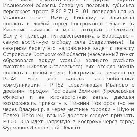
Ивановской области. Северную половину субъекта
пересекает трасса Р-80-Р-71-Р-101, позволяющая из
Иваново (через Вичугу, Кинешму и Заволжск)
попасть в любой город Костромской области (в
Кинешме начинается мост, который пересекает
Волгу и приводит путешественника в Борисцево –
самую восточную слободу села Воздвиженье). На
северном берегу это направление ведет к поселку
Островское Костромской области (населенный пункт
образовался вокруг усадьбы великого русского
писателя Николая Островского). Уже отсюда можно
попасть в любой уголок Костромского региона по
Р-243. Еще две важных автомобильных
коммуникации – Р-152, соединяющая Иваново с
древним городом Ростовым Великим (Ярославская
область) и ее юго-восточная ветвь, дающая
возможность приехать в Нижний Новгород (но не
через Владимир, а через местные городки – Шую и
Палех). Наконец, важной дорогой следует признать
Р-600. Она идет напрямую в Кострому через город
Фурманов Ивановской области.