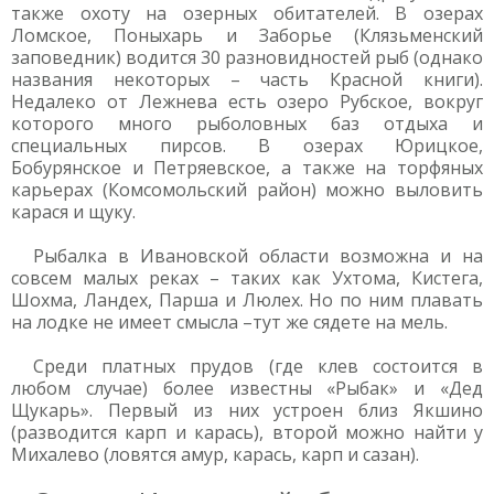
также охоту на озерных обитателей. В озерах
Ломское, Поныхарь и Заборье (Клязьменский
заповедник) водится 30 разновидностей рыб (однако
названия некоторых – часть Красной книги).
Недалеко от Лежнева есть озеро Рубское, вокруг
которого много рыболовных баз отдыха и
специальных пирсов. В озерах Юрицкое,
Бобурянское и Петряевское, а также на торфяных
карьерах (Комсомольский район) можно выловить
карася и щуку.
Рыбалка в Ивановской области возможна и на
совсем малых реках – таких как Ухтома, Кистега,
Шохма, Ландех, Парша и Люлех. Но по ним плавать
на лодке не имеет смысла –тут же сядете на мель.
Среди платных прудов (где клев состоится в
любом случае) более известны «Рыбак» и «Дед
Щукарь». Первый из них устроен близ Якшино
(разводится карп и карась), второй можно найти у
Михалево (ловятся амур, карась, карп и сазан).