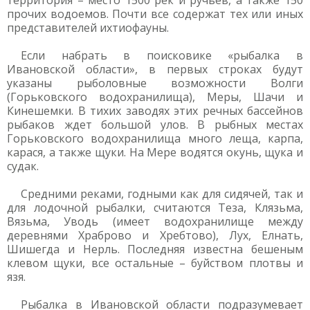
территория – место 1500 рек и ручьев, а также 150
прочих водоемов. Почти все содержат тех или иных
представителей ихтиофауны.
Если набрать в поисковике «рыбалка в
Ивановской области», в первых строках будут
указаны рыболовные возможности Волги
(Горьковского водохранилища), Меры, Шачи и
Кинешемки. В тихих заводях этих речных бассейнов
рыбаков ждет большой улов. В рыбных местах
Горьковского водохранилища много леща, карпа,
карася, а также щуки. На Мере водятся окунь, щука и
судак.
Средними реками, годными как для сидячей, так и
для лодочной рыбалки, считаются Теза, Клязьма,
Вязьма, Уводь (имеет водохранилище между
деревнями Храброво и Хребтово), Лух, Елнать,
Шишегда и Нерль. Последняя известна бешеным
клевом щуки, все остальные – буйством плотвы и
язя.
Рыбалка в Ивановской области подразумевает