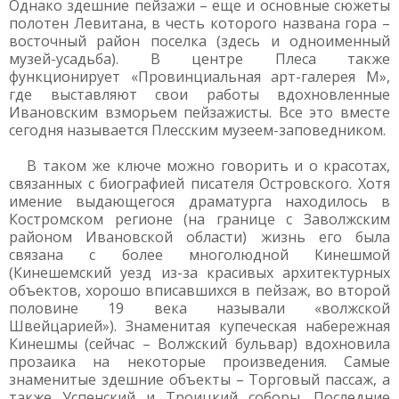
Однако здешние пейзажи – еще и основные сюжеты
полотен Левитана, в честь которого названа гора –
восточный район поселка (здесь и одноименный
музей-усадьба). В центре Плеса также
функционирует «Провинциальная арт-галерея М»,
где выставляют свои работы вдохновленные
Ивановским взморьем пейзажисты. Все это вместе
сегодня называется Плесским музеем-заповедником.
В таком же ключе можно говорить и о красотах,
связанных с биографией писателя Островского. Хотя
имение выдающегося драматурга находилось в
Костромском регионе (на границе с Заволжским
районом Ивановской области) жизнь его была
связана с более многолюдной Кинешмой
(Кинешемский уезд из-за красивых архитектурных
объектов, хорошо вписавшихся в пейзаж, во второй
половине 19 века называли «волжской
Швейцарией»). Знаменитая купеческая набережная
Кинешмы (сейчас – Волжский бульвар) вдохновила
прозаика на некоторые произведения. Самые
знаменитые здешние объекты – Торговый пассаж, а
также Успенский и Троицкий соборы. Последние