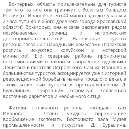
Во-первых, область привлекательна для туриста
тем, что на юге она граничит с Золотым Кольцом
России (от Иваново всего 40 минут езды до Суздаля и
2 часа пути до любого древнего города Ярославской
области). Во-вторых, она и сама располагает рядом
незабываемых урочищ и исторических
достопримечательностей. Населенные пункты
региона связаны с народными ремеслами (палехская
роспись, искусство холуйской и мстерской
миниатюр). Его северные районы проникнуты
воспоминаниями о жизни и творчестве художника
Левитана и писателя Островского. Сам же Иваново у
большинства туристов ассоциируется уже с историей
революционной борьбы (в начале прошлого века), а
также известным купцом и промышленником Д.
Бурылиным, собравшим огромную коллекцию
восточных раритетов и необычного ситца.
Жители столичного региона посещают сам
Иваново – чтобы увидеть поражающие
воображение экспонаты Восточного зала Музея
промышленности и искусства Д. Бурылина,