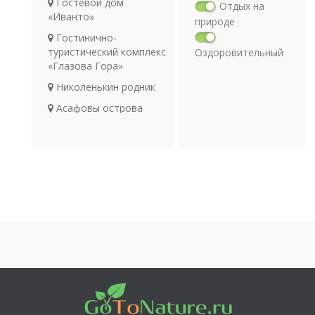
Гостевой дом
Отдых на
«Иванто»
природе
Гостинично-
туристический комплекс
Оздоровительный
«Глазова Гора»
отдых
Религия
Николенькин родник
Археология
Асафовы острова
Транспорт
Гостиница «Мирная
пристань»
Река Клязьма
Соборная гора. Плес
Отель «Фортеция
Русь»
Медведь-валун
(Ревякинский валун)
Дом-мотель «Волга-
Волга»
Рыболовно-