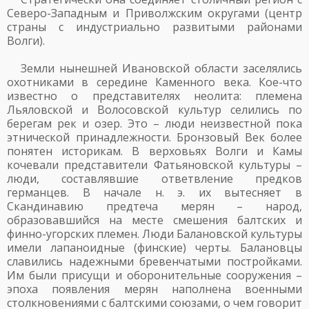
Северо-Западным и Приволжским округами (центр
страны с индустриально развитыми районами
Волги).
Земли нынешней Ивановской области заселялись
охотниками в середине Каменного века. Кое-что
известно о представителях неолита: племена
Льяловской и Волосовской культур селились по
берегам рек и озер. Это – люди неизвестной пока
этнической принадлежности. Бронзовый Век более
понятен историкам. В верховьях Волги и Камы
кочевали представители Фатьяновской культуры –
люди, составлявшие ответвление предков
германцев. В начале н. э. их вытесняет в
Скандинавию предтеча мерян – народ,
образовавшийся на месте смешения балтских и
финно-угорских племен. Люди Балановской культуры
имели лапаноидные (финские) черты. Балановцы
славились надежными бревенчатыми постройками.
Им были присущи и оборонительные сооружения –
эпоха появления мерян наполнена военными
столкновениями с балтскими союзами, о чем говорит