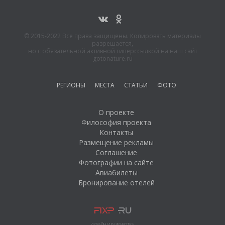
туристическая база
«Ершиха»
Гостевой дом в
© 2015-2022 Все права защищены. Копировать материалы
Демидовке
разрешается,
но с обязательной активной гиперссылкой на наш сайт
Гостевой дом
gotonature.ru
«Волжское подворье»
База отдыха
РЕГИОНЫ
МЕСТА
СТАТЬИ
ФОТО
«Якимиха»
Шартомский страус
О проекте
Философия проекта
База отдыха
Контакты
«Токарево»
Размещение рекламы
Новописцовский
Соглашение
мегалит
Фотографии на сайте
Авиабилеты
Бронирование отелей
ДИЗАЙН И РАЗРАБОТКА