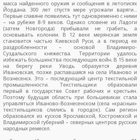
масса найденного оружия и сообщения в летописях
Йордана. 300 лет спустя мере угрожали варяги…
Первые славяне появились тут одновременно с ними
– на рубеже 8-9 веков. Однако словене из Ладоги
(затем Новгорода) прибывали не грабить, а
основывать колонии. В 12 веке мерянская земля
становится частью Киевской Руси, а в период ее
раздробленности – основой Владимиро-
Суздальского княжества. Территории удалось
избежать большинства последующих войн. В 15 веке
на берегу реки Уводь образуется деревня
Ивановская, позже распавшаяся на села Иваново и
Вознесенск. Это – последующий центр текстильной
промышленности. Текстильщики образовали
первый в государстве Совет рабочих и крестьян.
Поэтому будущая область при большевиках стала
управляться Иваново-Вознесенском (села «красных»
текстильщиков слились в городок). Сам регион
образовался из кусков Ярославской, Костромской и
Владимирской губерний – северных центров русских
народных ремесел.