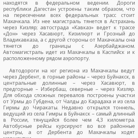
находятся в федеральном ведении. Дороги
республики Дагестан устроены таким образом, что
на пересечении всех федеральных трасс стоит
Махачкала. Из нее магистраль тянется в Астрахань
через Кизляр; автострада «Кавказ» ведет к трассе
«Дон» через Хасавюрт, Кизилюрт и Грозный до
Владикавказа, а с другой стороны от Махачкалы она
тянется до границы с Азербайджаном.
Автомагистраль идет из Махачкалы в Каспийск и к
расположенному рядом аэропорту.
Автодороги на юг региона из Махачкалы ведут
через Дербент, в горные районы – через Буйнакск, в
центральные долинные – через Хасавюрт, в
предгорные – Избербаш, северные – через Кизляр.
Для обхода сложных перевалов построены участки
от Урмы до Губдена, от Чалды до Карадаха и из села
Гирмы до Чиракаты. Недавно открылся тоннель,
ведущий из села Гимры в Буйнакск – самый длинный
в России, тянущийся более чем 4,3 километра.
Автобусные рейсы курсируют во все районные
центры, а от Дербента до Махачкалы ходят