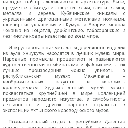
народностей прослеживаются в архитектуре, быте,
предметах обихода из шерсти, кожи, глины, камня,
металла и дерева. Кубачинские кинжалы с
украшенными драгоценными металлами ножнами,
ювелирные украшения из Кумуха и Аварии, медная
чеканка из Гоцатля, дербентские, табасаранские и
лезгинские ковры известны во всем мире.
Инкрустированные металлом деревянные изделия
из аула Унцукуль находятся в лучших музеях мира.
Народные промыслы процветают и развиваются
художественными комбинатами и фабриками, а их
лучшие произведения можно увидеть в
республиканских музеях Махачкалы –
изобразительных искусств и историко-
краеведческом. Художественный музей может
похвастаться крупнейшей в мире коллекцией
предметов народного искусства, а самобытность
лезгинского и других народов отражена в
экспозиции Ахтынского краеведческого музея.
Познавательный отдых в республике Дагестан
связан с посещением части из 900 памятников