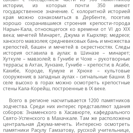
истории, из которых почти 350 имеют
государственное значение. С колоритной историей
края можно ознакомиться в Дербенте, посетив
хорошо сохранившиеся строения крепости-города
Нарын-Кала, относящегося ко времени от VI до XIX
века; мечетей Минарет, Джума и Кырхляр; медресе;
ханского мавзолея; средневековых бань и множества
крепостей, башен и мечетей в окрестностях. Следы
история оставила в аулах: в Шиназе – минарет;
Хуткуле – мавзолей; в Гунибе и Чохе – рукотворные
террасы; в Ахтах, Хунзахе, Гунибе – крепости; в Асабе,
Кахибе, Короде, Кумухе и Хрюке – культовые
сооружения; в западных аулах – сигнальные башни. В
селе высоко в горах можно осмотреть крепостные
стены Кала-Корейш, построенные в IX веке.
Всего в регионе насчитывается 1200 памятников
зодчества. Среди них интерес представляют здания
соборов: Знаменского в Хасавюрте, кафедрального
Свято-Успенского в Махачкале. Там же расположена
центральная Джума-мечеть. Интересно осмотреть
памятники Расулу Гамзатову, русской учительнице,