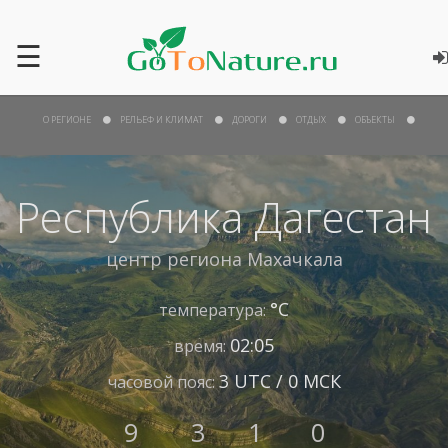
☰
О РЕГИОНЕ
РЕЛЬЕФ И КЛИМАТ
ДОРОГИ
ОТДЫХ
ОБЪЕКТЫ
Республика Дагестан
центр региона
Махачкала
°С
температура:
02:05
время:
3 UTC / 0 МСК
часовой пояс:
9
3
1
0