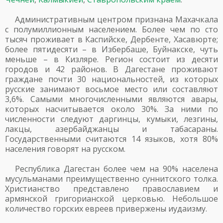
Административным центром признана Махачкала
с полумиллионным населением. Более чем по сто
тысяч проживает в Каспийске, Дербенте, Хасавюрте;
более пятидесяти – в Избербаше, Буйнакске, чуть
меньше – в Кизляре. Регион состоит из десяти
городов и 42 районов. В Дагестане проживают
граждане почти 30 национальностей, из которых
русские занимают восьмое место или составляют
3,6%. Самыми многочисленными являются авары,
которых насчитывается около 30%. За ними по
численности следуют даргинцы, кумыки, лезгины,
лакцы, азербайджанцы и табасараны.
Государственными считаются 14 языков, хотя 80%
населения говорят на русском.
Республика Дагестан более чем на 90% населена
мусульманами преимущественно суннитского толка.
Христианство представлено православием и
армянской григорианской церковью. Небольшое
количество горских евреев привержены иудаизму.