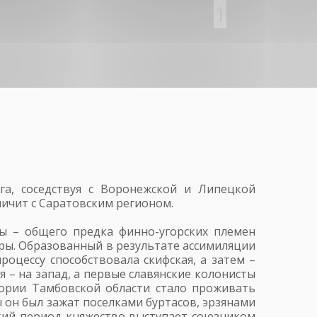
1
события
га, соседствуя с Воронежской и Липецкой
аничит с Саратовским регионом.
ы – общего предка финно-угорских племен
уры. Образованный в результате ассимиляции
роцессу способствовала скифская, а затем –
ия – на запад, а первые славянские колонисты
тории Тамбовской области стало проживать
ы он был зажат поселками буртасов, эрзянами
ский период княжество выступает союзником