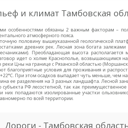
льеф и климат Тамбовская об
ими особенностями обязаны 2 важным факторам – по
ентального атмосферного пояса.
сточную половину вышеуказанной геологической платф
статками древних рек. Лесная зона богата залежами 
есчаниками). Преобладающая высота располагается 
зговор идет о холме Краснополье, возвышающимся на
о реки Цны на границе с Рязанской областью (Моршанск
ют благоприятные условия для проживания и распростр
 +22°С. При этом осадков выпадает чуть меньше, чем н
чина ее разделения на 3 разных ландшафта. Лесной за
о субъекта РФ лесостепной, так как преимущественно
и них попадаются изолированные участки ольховнико
равномерно по всей территории.
Дороги - Тамбовская област