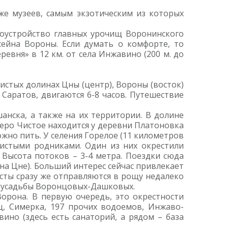
же музеев, самым экзотическим из которых
гоустройство главных урочищ Воронинского
сейна Вороны. Если думать о комфорте, то
евня» в 12 км. от села Инжавино (200 м. до
истых долинах Цны (центр), Вороны (восток)
 Саратов, двигаются 6-8 часов. Путешествие
нска, а также на их территории. В долине
зеро Чистое находится у деревни Платоновка
жно пить. У селения Горелое (11 километров
 чистыми родниками. Один из них окрестили
 Высота потоков – 3-4 метра. Поездки сюда
на Цне). Больший интерес сейчас привлекает
ты сразу же отправляются в рощу недалеко
ий усадьбы Воронцовых-Дашковых.
орона. В первую очередь, это окрестности
ц, Симерка, 197 прочих водоемов, Инжаво-
ино (здесь есть санаторий, а рядом – база