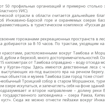
ют 50 профильных организаций и примерно столько 
ластного УИС).
ческой отрасли в области считается дальнейшее бла
 об Инжавино-Барской горе и охраняемых озерах бас
 разместившись в туристическом комплексе «Русская дер
своение горожанами рекреационных пространств в лес
а добираются за 8-10 часов. По трактам, уходящим на
.
 красотами, расположенными вокруг Тамбова и Морша
ой, дубом и березой, много достопримечательностей. О
 15 километрах от Тамбова оправдано – воду отсюда мо
я у Курган-горы. Здесь имеются девственные леса с
, выступающих из-под высокого яра на речном берегу.
ых объектов и музеев Тамбова (сам город тоже стоит 
необычный Троицкий собор в старом Моршанске, турис
м озере искупаться, и запечатлеть себя на фоне здан
одразумевает и второе направление – долину реки В
 государственного заповедника – озера Рамза, Кипе
куст». Сюда же можно отнести пейзажи вокруг Инжав