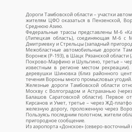
Дороги Тамбовской области – участки авто
жителям ЦФО оказаться в Пензенской, Вор
Среднюю Азию.
Федеральные трассы представлены М-6 «Ка
(Липецкая область), соединяющая М-6 с 
Дмитриевку и Стрельцы (западный пригород 
Межобластные автомобильные дороги Тамб
Воронеж (Р-193), в Шацк Рязанской области (
Покрово-Марфино и Шульгино, третье – чер
известным в регионе местом рекреации). 
деревушки Шиновка (близ районного центр
течения Вороны много промысловых угодий.
Железные дороги Тамбовской области отн
Москву с Волгоградом и Астраханью (через
Балашов Саратовской области). Первое о
Кирсанов и Умет, третье – через ЖД-платф
железную дорогу, проложенную через Воро
Пользуясь последним полотном, жители обла
пригородное сообщение.
Из аэропорта «Донское» (северо-восточный 