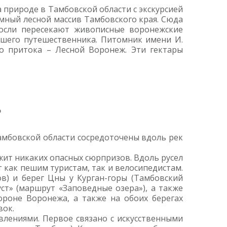
 природе в Тамбовской области с экскурсией
омный лесной массив Тамбовского края. Сюда
росли пересекают живописные воронежские
пешего путешественника. Питомник имени И.
го притока – Лесной Воронеж. Эти гектары
ь
амбовской области сосредоточены вдоль рек
ржит никаких опасных сюрпризов. Вдоль русел
как пешим туристам, так и велосипедистам.
в) и берег Цны у Курган-горы (Тамбовский
т» (маршрут «Заповедные озера»), а также
роне Воронежа, а также на обоих берегах
вок.
лениями. Первое связано с искусственными