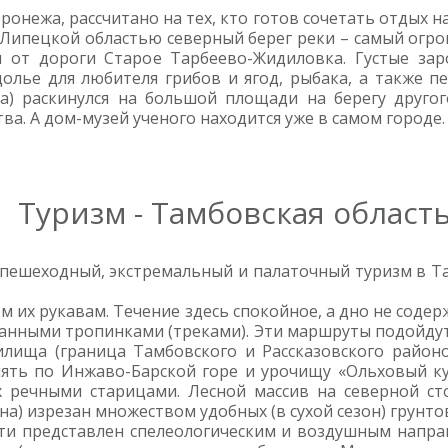
онежа, рассчитано на тех, кто готов сочетать отдых на
 Липецкой областью северный берег реки – самый огр
я от дороги Старое Тарбеево-Жидиловка. Густые за
долье для любителя грибов и ягод, рыбака, а также 
а) раскинулся на большой площади на берегу друго
а. А дом-музей ученого находится уже в самом городе.
Туризм - Тамбовская област
, пешеходный, экстремальный и палаточный туризм в Т
м их рукавам. Течение здесь спокойное, а дно не соде
анными тропинками (треками). Эти маршруты подойдут 
илища (граница Тамбовского и Рассказовского районо
ять по Инжаво-Барской горе и урочищу «Ольховый кус
 речными старицами. Лесной массив на северной сто
) изрезан множеством удобных (в сухой сезон) грунто
ти представлен спелеологическим и воздушным направ