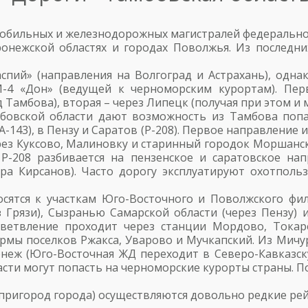
мобильных и железнодорожных магистралей федеральн
онежской областях и городах Поволжья. Из последних
спий» (направления на Волгоград и Астрахань), одн
М-4 «Дон» (ведущей к черноморским курортам). Пер
Тамбова), вторая – через Липецк (получая при этом и 
овской области дают возможность из Тамбова попа
А-143), в Пензу и Саратов (Р-208). Первое направление 
ез Куксово, Малиновку и старинный городок Моршанск
Р-208 разбивается на пензенское и саратовское на
а Кирсанов). Часто дорогу эксплуатируют охотполь
осятся к участкам Юго-Восточного и Поволжского фи
 Грязи), Сызранью Самарской области (через Пензу)
тветвление проходит через станции Мордово, Токар
ормы поселков Ржакса, Уварово и Мучкапский. Из Мичу
неж (Юго-Восточная ЖД переходит в Северо-Кавказску
сти могут попасть на черноморские курорты страны. 
пригород города) осуществляются довольно редкие рей