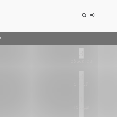
3
объектов
3
статей
1
города