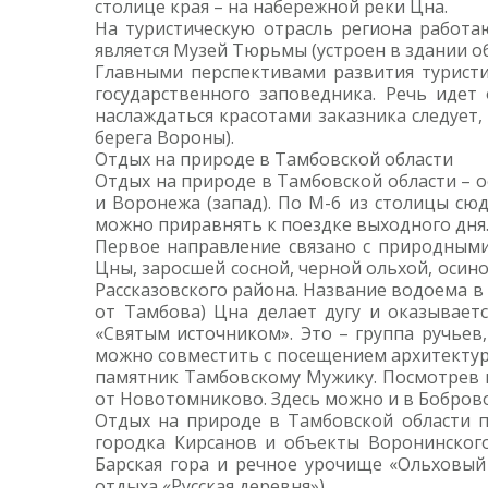
столице края – на набережной реки Цна.
На туристическую отрасль региона работа
является Музей Тюрьмы (устроен в здании об
Главными перспективами развития туристи
государственного заповедника. Речь идет
наслаждаться красотами заказника следует,
берега Вороны).
Отдых на природе в Тамбовской области
Отдых на природе в Тамбовской области – о
и Воронежа (запад). По М-6 из столицы сюд
можно приравнять к поездке выходного дня
Первое направление связано с природными
Цны, заросшей сосной, черной ольхой, осин
Рассказовского района. Название водоема в
от Тамбова) Цна делает дугу и оказываетс
«Святым источником». Это – группа ручьев
можно совместить с посещением архитектурн
памятник Тамбовскому Мужику. Посмотрев 
от Новотомниково. Здесь можно и в Боброво
Отдых на природе в Тамбовской области п
городка Кирсанов и объекты Воронинского
Барская гора и речное урочище «Ольховый 
отдыха «Русская деревня»).