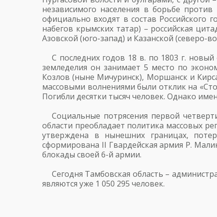
независимого населения в борьбе против 
официально входят в состав Российского го
набегов крымских татар) – российская цита
Азовской (юго-запад) и Казанской (северо-во
С последних годов 18 в. по 1803 г. нов
земледелия он занимает 5 место по эконо
Козлов (ныне Мичуринск), Моршанск и Кирса
массовыми волнениями были отклик на «Столы
Погибли десятки тысяч человек. Однако име
Социальные потрясения первой четверти
области преобладает политика массовых реп
утверждена в нынешних границах, потер
сформирована II Гвардейская армия Р. Мал
блокады своей 6-й армии.
Сегодня Тамбовская область – администр
являются уже 1 050 295 человек.