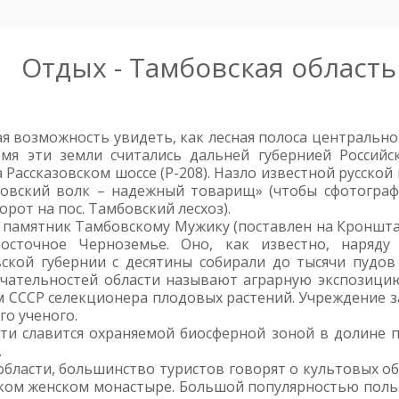
Отдых - Тамбовская область
я возможность увидеть, как лесная полоса центрально
мя эти земли считались дальней губернией Российск
Рассказовском шоссе (Р-208). Назло известной русской
бовский волк – надежный товарищ» (чтобы сфотографи
рот на пос. Тамбовский лесхоз).
 памятник Тамбовскому Мужику (поставлен на Кроншт
осточное Черноземье. Оно, как известно, наряду
ской губернии с десятины собирали до тысячи пудов 
ечательностей области называют аграрную экспозицию
 СССР селекционера плодовых растений. Учреждение з
го ученого.
ти славится охраняемой биосферной зоной в долине п
.
области, большинство туристов говорят о культовых о
ком женском монастыре. Большой популярностью польз