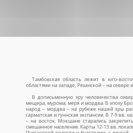
Тамбовская область лежит в юго-восто
областями на западе, Рязанской – на севере
В дописьменную эру человечества севе
мещера, мурома, меря и мордва. В эпоху Бр
народ – мордва – на рубеже нашей эры разд
сарматская и гуннская экспансии. В 7-9 вв. 
– на восток. Мокшане старались закрепит
смешанное население. Карты 12-13 вв. локал
Пургасовой волости и булгарами, с другой