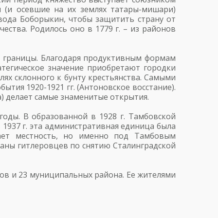
ы (и осевшие на их землях татары-мишари)
оевода Боборыкин, чтобы защитить страну от
ества. Родилось оно в 1779 г. – из районов
ет границы. Благодаря продуктивным формам
атегическое значение приобретают городки
лях склонного к бунту крестьянства. Самыми
ытия 1920-1921 гг. (Антоновское восстание).
а) делает самые знаменитые открытия.
оды. В образованной в 1928 г. Тамбовской
 1937 г. эта административная единица была
вает местность, но именно под Тамбовым
ланы гитлеровцев по снятию Сталинградской
гов и 23 муниципальных района. Ее жителями