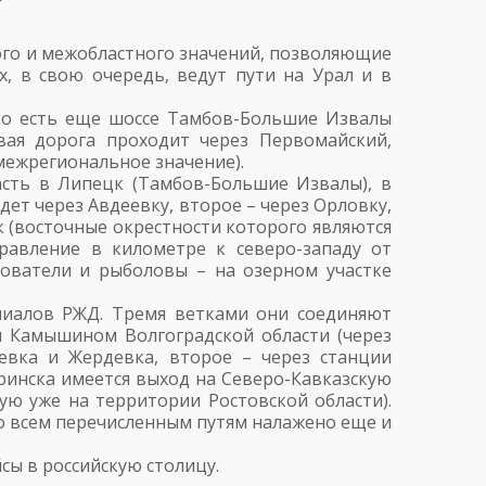
ого и межобластного значений, позволяющие
, в свою очередь, ведут пути на Урал и в
ако есть еще шоссе Тамбов-Большие Извалы
вая дорога проходит через Первомайский,
межрегиональное значение).
сть в Липецк (Тамбов-Большие Извалы), в
идет через Авдеевку, второе – через Орловку,
 (восточные окрестности которого являются
правление в километре к северо-западу от
зователи и рыболовы – на озерном участке
лиалов РЖД. Тремя ветками они соединяют
 и Камышином Волгоградской области (через
евка и Жердевка, второе – через станции
ринска имеется выход на Северо-Кавказскую
ю уже на территории Ростовской области).
По всем перечисленным путям налажено еще и
сы в российскую столицу.