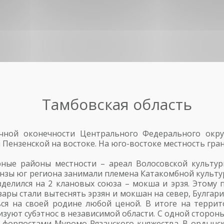
Тамбовская область
чной оконечности Центрального Федерального окру
 и Пензенской на востоке. На юго-востоке местность гр
рные районы местности – ареал Волосовской культур
онзы юг региона занимали племена Катакомбной культ
елился на 2 клановых союза – мокша и эрзя. Этому п
хазары стали вытеснять эрзян и мокшан на север, Булгар
ься на своей родине любой ценой. В итоге на терри
изуют субэтнос в независимой области. С одной сторон
 – форпостами Муромо-Рязанского княжества. В ордын