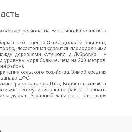
ласть
ложению региона на Восточно-Европейской
ормы. Это – центр Окско-Донской равнины,
торфа, лесостепная славится плодородными
между деревнями Кугушево и Дубровка – у
д уровнем моря больше, чем на 200 метров.
ий район).
анения сельского хозяйства. Зимой средняя
а западе ЦФО.
нимает районы вдоль Цны, Вороны и истоков
е количество муниципальных районов заняты
в и дубрав. Аграрный ландшафт, благодаря
ь