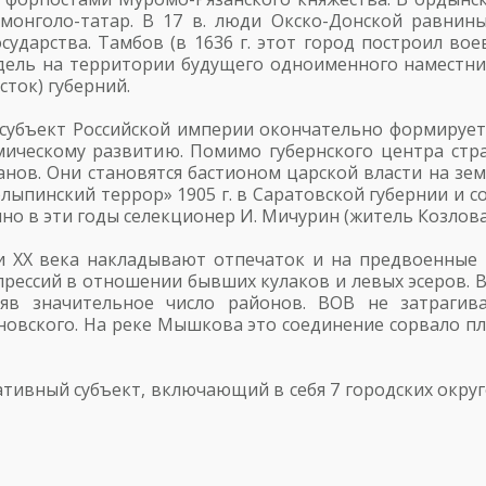
монголо-татар. В 17 в. люди Окско-Донской равнин
сударства. Тамбов (в 1636 г. этот город построил в
дель на территории будущего одноименного наместнич
сток) губерний.
ый субъект Российской империи окончательно формиру
мическому развитию. Помимо губернского центра стр
нов. Они становятся бастионом царской власти на зем
пинский террор» 1905 г. в Саратовской губернии и соб
нно в эти годы селекционер И. Мичурин (житель Козлов
 XX века накладывают отпечаток и на предвоенные г
рессий в отношении бывших кулаков и левых эсеров. В
яв значительное число районов. ВОВ не затраги
иновского. На реке Мышкова это соединение сорвало п
ативный субъект, включающий в себя 7 городских окру