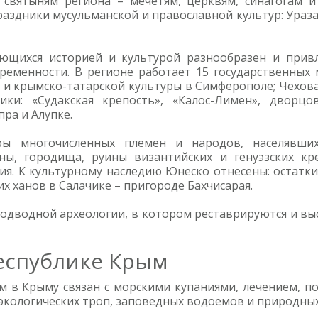
святыням региона – мечетям, церквям, синагогам 
аздники мусульманской и православной культур: Ураза
ющихся историей и культурой разнообразен и привл
ременности. В регионе работает 15 государственных 
 крымско-татарской культуры в Симферополе; Чехова 
ики: «Судакская крепость», «Калос-Лимен», дворцо
пра и Алупке.
ры многочисленных племен и народов, населявших
аны, городища, руины византийских и генуэзских к
я. К культурному наследию Юнеско отнесены: остатки
х ханов в Салачике – пригороде Бахчисарая.
одводной археологии, в котором реставрируются и вы
еспублике Крым
м в Крыму связан с морскими купаниями, лечением, п
в, экологических троп, заповедных водоемов и природн