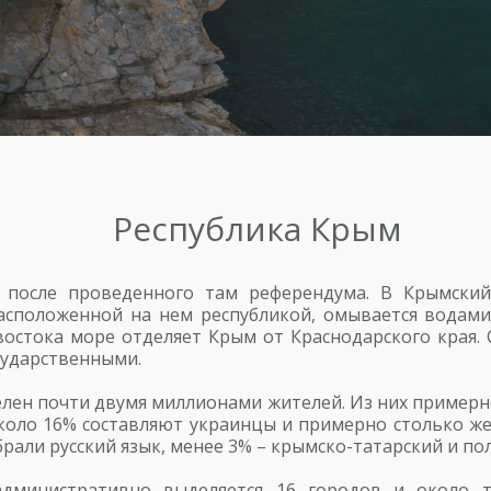
Республика Крым
у после проведенного там референдума. В Крымск
асположенной на нем республикой, омывается водами
востока море отделяет Крым от Краснодарского края.
сударственными.
селен почти двумя миллионами жителей. Из них пример
около 16% составляют украинцы и примерно столько ж
брали русский язык, менее 3% – крымско-татарский и по
дминистративно выделяется 16 городов и около ты