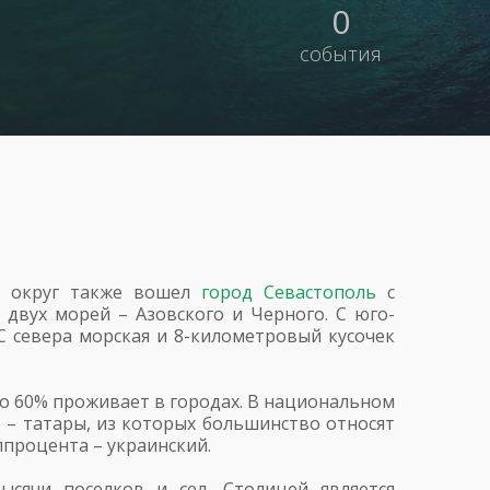
0
события
ий округ также вошел
город Севастополь
с
 двух морей – Азовского и Черного. С юго-
 С севера морская и 8-километровый кусочек
но 60% проживает в городах. В национальном
е – татары, из которых большинство относят
лпроцента – украинский.
сячи поселков и сел. Столицей является