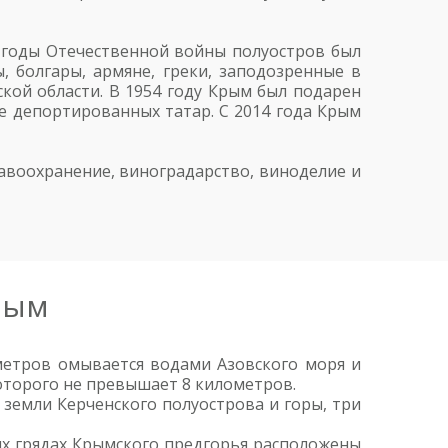
В годы Отечественной войны полуостров был
 болгары, армяне, греки, заподозренные в
ской области. В 1954 году Крым был подарен
ие депортированных татар. С 2014 года Крым
авоохранение, виноградарство, виноделие и
рым
метров омывается водами Азовского моря и
оторого не превышает 8 километров.
земли Керченского полуострова и горы, три
их грядах Крымского предгорья расположены