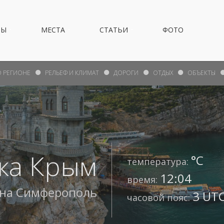
НЫ
МЕСТА
СТАТЬИ
ФОТО
О РЕГИОНЕ
РЕЛЬЕФ И КЛИМАТ
ДОРОГИ
ОТДЫХ
ОБЪЕКТЫ
ка Крым
°С
температура:
12:04
время:
она
Симферополь
3 UTC
часовой пояс: