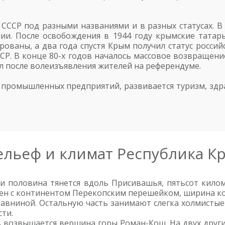
 СССР под разными названиями и в разных статусах. 
и. После освобождения в 1944 году крымские татары,
ованы, а два года спустя Крым получил статус россий
ССР. В конце 80-х годов началось массовое возвращен
ел после волеизъявления жителей на референдуме.
т промышленных предприятий, развивается туризм, здр
ельеф и климат Республика К
ии половина тянется вдоль Присивашья, пятьсот кило
инен с континентом Перекопским перешейком, ширина к
авниной. Остальную часть занимают слегка холмистые 
ти.
в возвышается вершина горы Роман-Кош. На двух друг