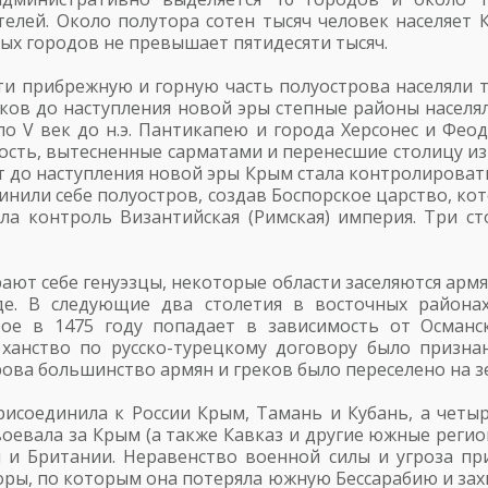
елей. Около полутора сотен тысяч человек населяет К
ных городов не превышает пятидесяти тысяч.
и прибрежную и горную часть полуострова населяли т
еков до наступления новой эры степные районы населя
по V век до н.э. Пантикапею и города Херсонес и Фео
ость, вытесненные сарматами и перенесшие столицу и
ет до наступления новой эры Крым стала контролировать
инили себе полуостров, создав Боспорское царство, ко
ила контроль Византийская (Римская) империя. Три ст
ают себе генуэзцы, некоторые области заселяются армян
де. В следующие два столетия в восточных районах
рое в 1475 году попадает в зависимость от Осман
 ханство по русско-турецкому договору было призна
ова большинство армян и греков было переселено на з
присоединила к России Крым, Тамань и Кубань, а четы
 воевала за Крым (а также Кавказ и другие южные регио
 и Британии. Неравенство военной силы и угроза пр
ры, по которым она потеряла южную Бессарабию и захв