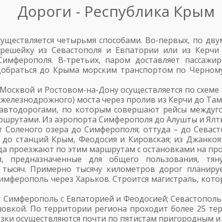
Дороги - Республика Крым
существляется четырьмя способами. Во-первых, по дв
решейку из Севастополя и Евпатории или из Керчи 
имферополя. В-третьих, паром доставляет пассажи
 добраться до Крыма морским транспортом по Черному
осквой и Ростовом-на-Дону осуществляется по схеме 
железнодрожного) моста через пролив из Керчи до Там
автодорогами, по которым совершают рейсы междуго
шрутами. Из аэропорта Симферополя до Алушты и Ялты
 Соленого озера до Симферополя; оттуда – до Севаст
до станций Крым, Феодосия и Кировская; из Джанкоя
да проезжают по этим маршрутам с остановками на пр
, предназначенные для общего пользования, тян
тысяч. Примерно тысячу километров дорог планируе
имферополь через Харьков. Строится магистраль, кото
 Симферополь с Евпаторией и Феодосией; Севастополь
рушовкой. По территории региона проходит более 25 т
озки осуществляются почти по пятистам пригородным 