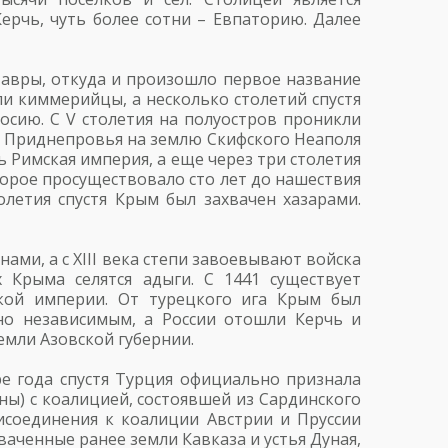
ерчь, чуть более сотни – Евпаторию. Далее
авры, откуда и произошло первое название
ли киммерийцы, а несколько столетий спустя
досию. С V столетия на полуостров проникли
з Приднепровья на землю Скифского Неаполя
 Римская империя, а еще через три столетия
торое просуществовало сто лет до нашествия
олетия спустя Крым был захвачен хазарами.
ами, а с XIII века степи завоевывают войска
 Крыма селятся адыги. С 1441 существует
ской империи. От турецкого ига Крым был
но независимым, а России отошли Керчь и
емли Азовской губернии.
ре года спустя Турция официально признала
ны) с коалицией, состоявшей из Сардинского
исоединения к коалиции Австрии и Пруссии
аченные ранее земли Кавказа и устья Дуная,