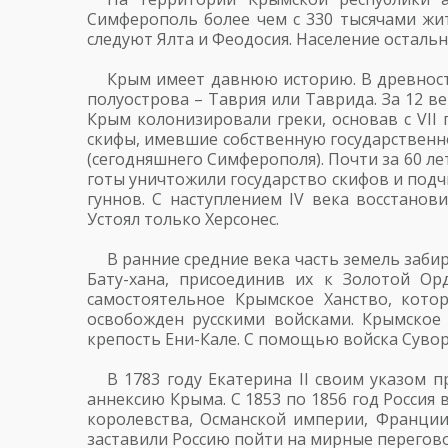
Симферополь более чем с 330 тысячами жит
следуют Ялта и Феодосия. Население осталь
Крым имеет давнюю историю. В древност
полуострова – Таврия или Таврида. За 12 в
Крым колонизировали греки, основав с VII 
скифы, имевшие собственную государственн
(сегодняшнего Симферополя). Почти за 60 л
готы уничтожили государство скифов и подч
гуннов. С наступлением IV века восстанов
Устоял только Херсонес.
В ранние средние века часть земель забир
Бату-хана, присоединив их к Золотой Ор
самостоятельное Крымское Ханство, кото
освобожден русскими войсками. Крымское
крепость Ени-Кале. С помощью войска Сувор
В 1783 году Екатерина II своим указом 
аннексию Крыма. С 1853 по 1856 год Россия
королевства, Османской империи, Франции
заставили Россию пойти на мирные перегово