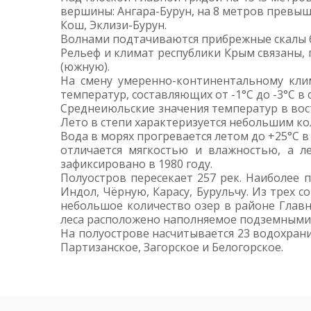
вершины: Ангара-Бурун, на 8 метров превыш
Кош, Эклизи-Бурун.
Волнами подтачиваются прибрежные скалы бе
Рельеф и климат республики Крым связаны, 
(южную).
На смену умеренно-континентальному клим
температур, составляющих от -1°С до -3°С в 
Среднеиюльские значения температур в вост
Лето в степи характеризуется небольшим ко
Вода в морях прогревается летом до +25°С в
отличается мягкостью и влажностью, а л
зафиксировано в 1980 году.
Полуостров пересекает 257 рек. Наиболее п
Индол, Чёрную, Карасу, Бурульчу. Из трех 
небольшое количество озер в районе Главн
леса расположено наполняемое подземными
На полуострове насчитывается 23 водохран
Партизанское, Загорское и Белогорское.