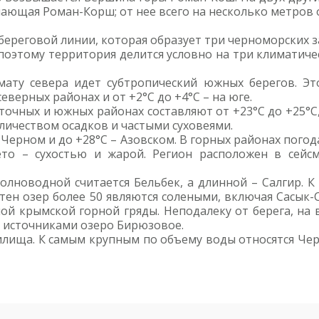
ающая Роман-Корш; от нее всего на несколько метров 
реговой линии, которая образует три черноморских за
поэтому территория делится условно на три климатич
ату севера идет субтропический южных берегов. Эт
северных районах и от +2°С до +4°С – на юге.
очных и южных районах составляют от +23°С до +25°С, 
личеством осадков и частыми суховеями.
 Черном и до +28°С – Азовском. В горных районах погода
ето – сухостью и жарой. Регион расположен в сейсм
олноводной считается Бельбек, а длинной – Салгир. 
сотен озер более 50 являются солеными, включая Сасы
ой крымской горной гряды. Неподалеку от берега, на 
 источниками озеро Бирюзовое.
илища. К самым крупным по объему воды относятся Че