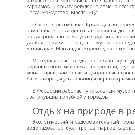
разработаны многочисленные маршруты к 
караимов. В Крыму регулярно отмечаются пр
Пасха, Рождество, Масленица.
Отдых в республике Крым для интересу
памятников периода от античности до сов
популярностью пользуются художественный и
удовольствием посещают музеи-заповедн
Бахчисарае, Массандре, Кореизе, посёлке Гас
Материальные следы оставили культу
первобытного человека, некрополи, кург
монастырей, замковые и дворцовые строени
Кале, дворец и усыпальницы первых крымски
В Феодосии работает уникальный музей п
с затонувших кораблей и городов.
Отдых на природе в р
Экологический и оздоровительный туриз
водопадов, гор, бухт, гротов, парков, садо