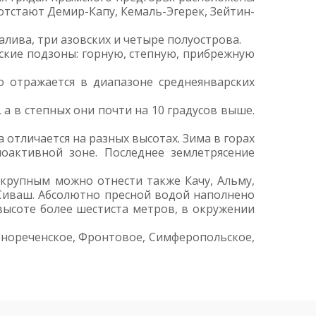
отстают Демир-Капу, Кемаль-Эгерек, Зейтин-
лива, три азовских и четыре полуострова.
еские подзоны: горную, степную, прибрежную
о отражается в диапазоне среднеянварских
а в степных они почти на 10 градусов выше.
 отличается на разных высотах. Зима в горах
оактивной зоне. Последнее землетрясение
К крупным можно отнести также Качу, Альму,
к-Сиваш. Абсолютно пресной водой наполнено
высоте более шестиста метров, в окружении
рнореченское, Фронтовое, Симферопольское,