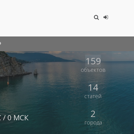
159
объектов
14
статей
2
 / 0 МСК
города