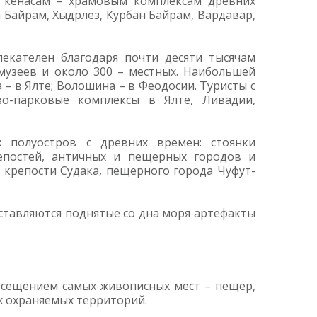
и кенасам – храмовым комплексам древних
 Байрам, Хыдрлез, Курбан Байрам, Вардавар,
екателен благодаря почти десяти тысячам
музеев и около 300 – местных. Наибольшей
– в Ялте; Волошина – в Феодосии. Туристы с
во-парковые комплексы в Ялте, Ливадии,
 полуостров с древних времен: стоянки
репостей, античных и пещерных городов и
 крепости Судака, пещерного города Чуфут-
ставляются поднятые со дна моря артефакты
осещением самых живописных мест – пещер,
ых охраняемых территорий.