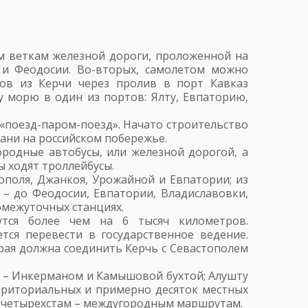
ум веткам железной дороги, проложенной на
и Феодосии. Во-вторых, самолетом можно
ров из Керчи через пролив в порт Кавказ
 морю в один из портов: Ялту, Евпаторию,
«поезд-паром-поезд». Начато строительство
ани на российском побережье.
родные автобусы, или железной дорогой, а
 ходят троллейбусы.
ополя, Джанкоя, Урожайной и Евпатории; из
 – до Феодосии, Евпатории, Владиславовки,
омежуточных станциях.
утся более чем на 6 тысяч километров.
тся перевести в государственное ведение.
рая должна соединить Керчь с Севастополем
 – Инкерманом и Камышовой бухтой; Алушту
ерриториальных и примерно десяток местных
и четырехстам – междугородным маршрутам.