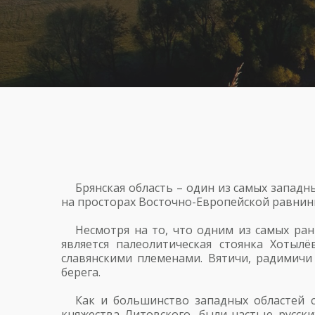
Брянская область – один из самых западн
на просторах Восточно-Европейской равнины
Несмотря на то, что одним из самых ра
является палеолитическая стоянка Хотылё
славянскими племенами. Вятичи, радимичи 
берега.
Как и большинство западных областей с
княжества Литовского, были частью русски