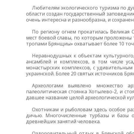
Любителям экологического туризма по душ
области создан государственный заповедник
очень интересна и разнообразна, и сохранен
По региону огнем прокатилась Великая 
мест боевой славы, по которым проложены
тропами Брянщиы» охватывает более 10 точе
Неравнодушных к объектам культурного,
ансамблей и комплексов, в том числе уса
монастырских комплексов, с удивительным 
украинской. Более 20 святых источников Бр
Археологами выявлено множество арх
палеолитическая стоянка Хотылево-2, и ст
давшее название целой археологической куль
Охотникам и рыболовам здесь особое разд
дичью. Многочисленные турбазы и базы 
древнейших занятий человека.
Оздоровительный отдых в Брянской обл