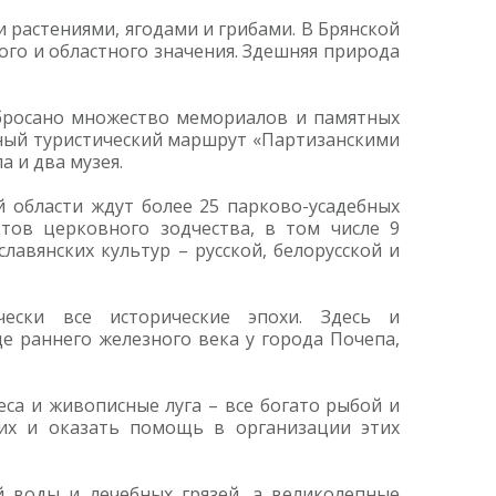
 растениями, ягодами и грибами. В Брянской
ого и областного значения. Здешняя природа
азбросано множество мемориалов и памятных
ный туристический маршрут «Партизанскими
 и два музея.
й области ждут более 25 парково-усадебных
ктов церковного зодчества, в том числе 9
авянских культур – русской, белорусской и
чески все исторические эпохи. Здесь и
е раннего железного века у города Почепа,
еса и живописные луга – все богато рыбой и
их и оказать помощь в организации этих
 воды и лечебных грязей, а великолепные