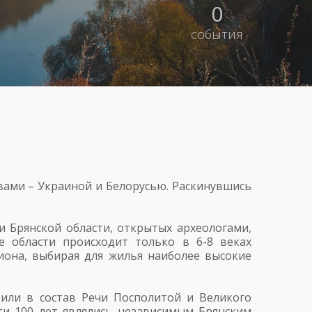
0
события
твами – Украиной и Белорусью. Раскинувшись
и Брянской области, открытых археологами,
ие области происходит только в 6-8 веках
гиона, выбирая для жилья наиболее высокие
дили в состав Речи Посполитой и Великого
чти 100 лет являлись независимым Брянским