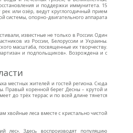
осстановления и поддержки иммунитета. 15
у рек или озёр, ведут круглогодичный прием
той системы, опорно-двигательного аппарата
тивали, известные не только в России. Один
стников из России, Белоруссии и Украины.
ского масштаба, посвященные их творчеству.
партизан и подпольщиков». Возрождена и с
ласти
ыха местных жителей и гостей региона. Сюда
ы. Правый коренной берег Десны – крутой и
еет до трёх террас и по всей длине тянется
ам хвойные леса вместе с кристально чистой
ий лес». Здесь воспроизводят популяцию