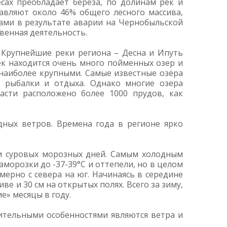
сах преобладает берёза, по долинам рек и
тавляют около 46% общего лесного массива,
дами в результате аварии на Чернобыльской
твенная деятельность.
 Крупнейшие реки региона – Десна и Ипуть
рек находится очень много пойменных озер и
я наиболее крупными. Самые известные озёра
и рыбалки и отдыха. Однако многие озера
сти расположено более 1000 прудов, как
дных ветров. Времена года в регионе ярко
 и суровых морозных дней. Самым холодным
аморозки до -37-39°С и оттепели, но в целом
мерно с севера на юг. Начинаясь в середине
ве и 30 см на открытых полях. Всего за зиму,
е» месяцы в году.
чительными особенностями являются ветра и