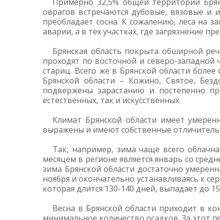
Примерно 32,5% общей территории Брянс
оврагов встречаются дубовые, вязовые и и
преобладает сосна. К сожалению, леса на 
аварии, а в тех участках, где загрязнение п
Брянская область покрыта обширной реч
проходят по восточной и северо-западной ч
стариц. Всего же в Брянской области более
Брянской области – Кожино, Святое, Без
подвержены зарастанию и постепенно пр
естественных, так и искусственных.
Климат Брянской области имеет умеренн
выражены и имеют собственные отличитель
Так, например, зима чаще всего облачн
месяцем в регионе является январь со средн
зима Брянской области достаточно умеренна
ноября и окончательно устанавливаясь к сере
которая длится 130-140 дней, выпадает до 1
Весна в Брянской области приходит в ко
минимальное количество осадков. За этот п