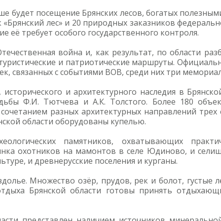
е будет посещение Брянских лесов, богатых полезными
 «Брянский лес» и 20 природных заказников федеральн
ие её требует особого государственного контроля.
Отечественная война и, как результат, по области р
 туристические и патриотические маршруты. Официаль
к, связанных с событиями ВОВ, среди них три мемориала
 исторического и архитектурного наследия в Брянско
дьбы Ф.И. Тютчева и А.К. Толстого. Более 180 объе
сочетанием разных архитектурных направлений трех сл
янской области оборудованы купелью.
еологических памятников, охватывающих практи
оянка охотников на мамонтов в селе Юдиново, и селищ
туре, и древнерусские поселения и курганы.
олье. Множество озёр, прудов, рек и болот, густые л
отдыха Брянской области готовы принять отдыхающ
асти представлен наличием источников минеральной