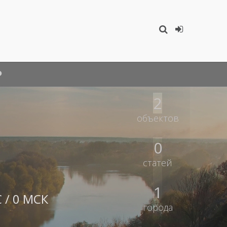
2
объектов
0
статей
1
 / 0 МСК
города