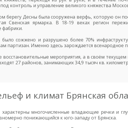
 под контроль и управление великого княжества Москов
вом берегу Десны была сооружена верфь, которую он п
тая Свенская ярмарка. В 18-19 веках регион переж
 фабрики.
 было сожжено и разрушено более 70% инфраструкту
м партизан. Именно здесь зарождается всенародное п
 восстановительные мероприятия, а в своём текущем 
и входят 27 районов, занимающих 34,9 тысяч кв. километ
ельеф и климат Брянская обла
, характерны многочисленные впадающие речки и глуб
вномерно понижающийся к юго-западу от Брянска.