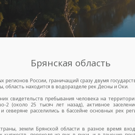
Брянская область
ых регионов России, граничащий сразу двумя государс
, область находится в водоразделе рек Десны и Оки.
нних свидетельств пребывания человека на территори
во-2 (около 25 тысяч лет назад), активное заселен
и северяне расселились в бассейне основных рек ре
траны, земли Брянской области в разное время вхо
х княжеств, переходя из рук в руки, и в течение по