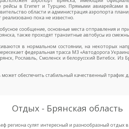
расположен аэропорт Брянска, имеющий официал
 рейсы в Египет и Турцию. Прямыми авиарейсами в 
авительство области и администрация аэропорта пла
 реализовано пока не известно.
обусное сообщение, основные места отправления и пр
рянска, также проходят транзитные автобусы из смежны
иваются в нормальном состоянии, на некоторых нап
пересекает федеральная трасса М3 «Автодорога Украина
рянск, Рославль, Смоленск и белорусский Витебск. Из 
 может обеспечить стабильный качественный трафик дл
Отдых - Брянская область
еф региона сулят интересный и разнообразный отдых в 