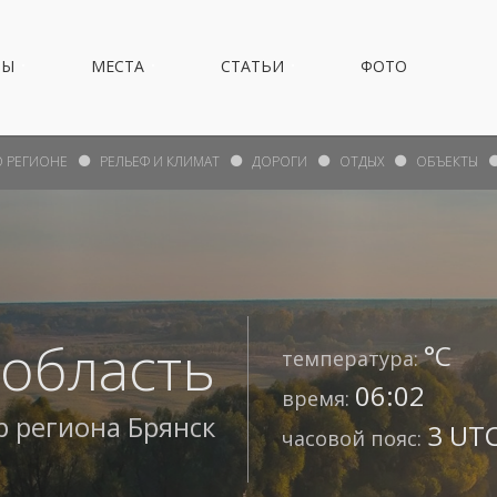
НЫ
МЕСТА
СТАТЬИ
ФОТО
О РЕГИОНЕ
РЕЛЬЕФ И КЛИМАТ
ДОРОГИ
ОТДЫХ
ОБЪЕКТЫ
 область
°С
температура:
06:02
время:
р региона
Брянск
3 UTC
часовой пояс: