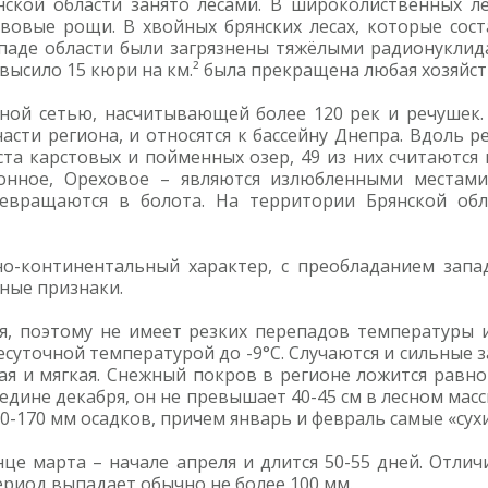
кой области занято лесами. В широколиственных ле
вовые рощи. В хвойных брянских лесах, которые сос
западе области были загрязнены тяжёлыми радионукли
ревысило 15 кюри на км.² была прекращена любая хозяйс
ной сетью, насчитывающей более 120 рек и речушек.
асти региона, и относятся к бассейну Днепра. Вдоль 
 ста карстовых и пойменных озер, 49 из них считаютс
донное, Ореховое – являются излюбленными местам
евращаются в болота. На территории Брянской обла
о-континентальный характер, с преобладанием запа
ные признаки.
ая, поэтому не имеет резких перепадов температуры
есуточной температурой до -9°С. Случаются и сильные з
я и мягкая. Снежный покров в регионе ложится равно
дине декабря, он не превышает 40-45 см в лесном масси
50-170 мм осадков, причем январь и февраль самые «сухи
нце марта – начале апреля и длится 50-55 дней. Отли
ериод выпадает обычно не более 100 мм.