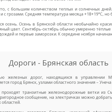
лето, с большим количеством теплых и солнечных дне
и с грозами. Средняя температура месяца +18+19°С, но
ся осень. Осень в Брянской области необычайно краси
яный цвет. Сентябрь-октябрь обычно умеренно тёплы
дождей и первые заморозки. К середине ноября начинаю
Дороги - Брянская область
тью железных дорог, находящихся в управлении М
ся город Брянск, узлами областного значения – Унеча 
 проходят транзитные железнодорожные ветки из Смо
ригородное сообщение, на электричках можно добраться
 областей.