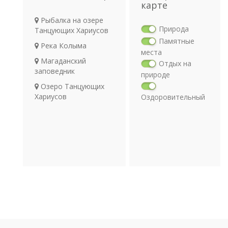
карте
Рыбалка на озере
Природа
Танцующих Хариусов
Памятные
Река Колыма
места
Магаданский
Отдых на
заповедник
природе
Озеро Танцующих
Хариусов
Оздоровительный
отдых
Религия
Археология
Транспорт