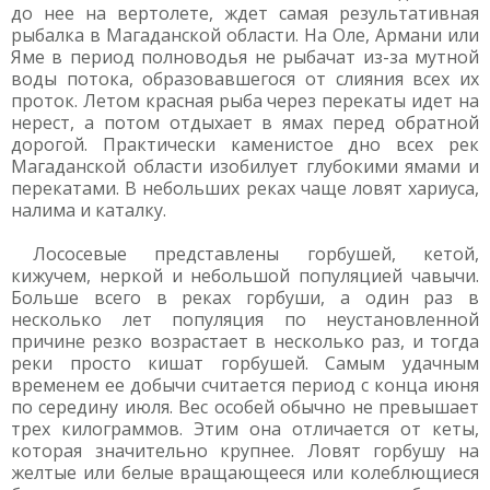
до нее на вертолете, ждет самая результативная
рыбалка в Магаданской области. На Оле, Армани или
Яме в период полноводья не рыбачат из-за мутной
воды потока, образовавшегося от слияния всех их
проток. Летом красная рыба через перекаты идет на
нерест, а потом отдыхает в ямах перед обратной
дорогой. Практически каменистое дно всех рек
Магаданской области изобилует глубокими ямами и
перекатами. В небольших реках чаще ловят хариуса,
налима и каталку.
Лососевые представлены горбушей, кетой,
кижучем, неркой и небольшой популяцией чавычи.
Больше всего в реках горбуши, а один раз в
несколько лет популяция по неустановленной
причине резко возрастает в несколько раз, и тогда
реки просто кишат горбушей. Самым удачным
временем ее добычи считается период с конца июня
по середину июля. Вес особей обычно не превышает
трех килограммов. Этим она отличается от кеты,
которая значительно крупнее. Ловят горбушу на
желтые или белые вращающееся или колеблющиеся