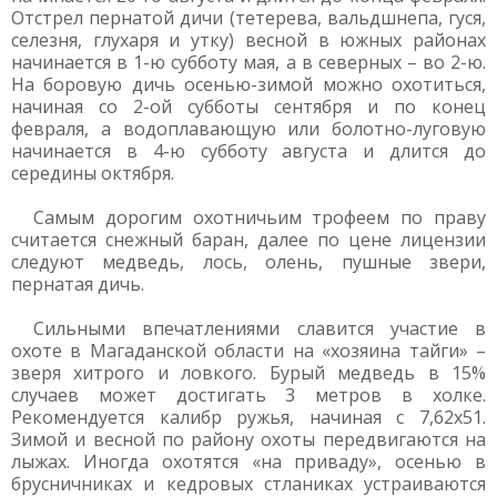
Отстрел пернатой дичи (тетерева, вальдшнепа, гуся,
селезня, глухаря и утку) весной в южных районах
начинается в 1-ю субботу мая, а в северных – во 2-ю.
На боровую дичь осенью-зимой можно охотиться,
начиная со 2-ой субботы сентября и по конец
февраля, а водоплавающую или болотно-луговую
начинается в 4-ю субботу августа и длится до
середины октября.
Самым дорогим охотничьим трофеем по праву
считается снежный баран, далее по цене лицензии
следуют медведь, лось, олень, пушные звери,
пернатая дичь.
Сильными впечатлениями славится участие в
охоте в Магаданской области на «хозяина тайги» –
зверя хитрого и ловкого. Бурый медведь в 15%
случаев может достигать 3 метров в холке.
Рекомендуется калибр ружья, начиная c 7,62х51.
Зимой и весной по району охоты передвигаются на
лыжах. Иногда охотятся «на приваду», осенью в
брусничниках и кедровых стланиках устраиваются