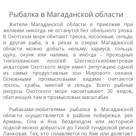
Рыбалка в Магаданской области
Жители Магаданской области и приезжие при
желании никогда не останутся без обильного улова.
В Охотском море обитают треска, лососевые, сельдь
и другая рыба, а в реках и озерах Магаданской
области можно добыть нельму, хариуса, гольца,
щуку, окуня или налима, а иногда – проходных
тихоокеанских лососей. Шестисоткилометровая
акватория Охотского моря имеет репутацию одной
из самых продуктивных зон Мирового океана.
Основными промысловыми видами считаются
лосось, крабы, минтай и сельдь. Всего рыбные
ресурсы Охотского моря насчитывают 30 видов,
обитающих там в промысловых масштабах.
Рыбаками-любителями рыбалка в Магаданской
области осуществляется в районе побережья, рек
Армань, Ола и Яна. Вездеходом или моторной
лодкой можно добраться до Тихой тундровой речки
Ланковая. Тех, кто сплавляется по Яме или долетает