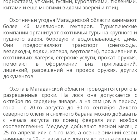
горностаем, утками, гусями, куропатками, тюленями,
китами и еще многими видами зверей и птиц.
Охотничьи угодья Магаданской области занимают
более 46 миллионов гектаров. Туристические
компании организуют охотничьи туры на крупного и
пушного зверя, боровую и водоплавающую дичь.
Они предоставляют транспорт (снегоходы,
вездеходы, лодки, катера, вертолеты), проживание в
охотничьих лагерях, егерские услуги, прокат оружия,
помогают в оформлении виз, приглашений,
лицензий, разрешений на провоз оружия, других
документов.
Охота в Магаданской области проводится строго в
разрешенные сроки. На лося она допускается с
октября по середину января, а на самцов в период
гона – с 20-го августа до 30-го сентября. Дикого
северного оленя и снежного барана можно добывать
с начала августа по конец февраля или ноября
соответственно. Медведя добывают весной месяц с
25-го апреля или с 1-го мая, а осенне-зимний сезон
начинается 20-го августа и длится до конца февраля.