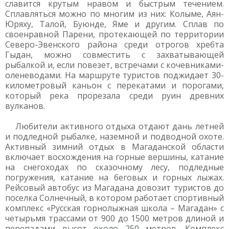
славится крутым нравом и быстрым течением.
Сплавляться можно по многим из них: Колыме, Аян-
Юряху, Талой, Буюнде, Яме и другим. Сплав по
своенравной Парени, протекающей по территории
Северо-Эвенского района среди отрогов хребта
Гыдан, можно совместить с захватывающей
рыбалкой и, если повезет, встречами с кочевниками-
оленеводами. На маршруте туристов поджидает 30-
километровый каньон с перекатами и порогами,
который река прорезала среди руин древних
вулканов.
Любители активного отдыха отдают дань летней
и подледной рыбалке, наземной и подводной охоте.
Активный зимний отдых в Магаданской области
включает восхождения на горные вершины, катание
на снегоходах по сказочному лесу, подледные
погружения, катание на беговых и горных лыжах.
Рейсовый автобус из Магадана довозит туристов до
поселка Солнечный, в котором работает спортивный
комплекс «Русская горнолыжная школа – Магадан» с
четырьмя трассами от 900 до 1500 метров длиной и
перепадами высот около 250 метров. Комплекс