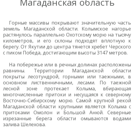
Магаданская область
Горные массивы покрывают значительную часть
земель Магаданской области. Колымское нагорье
растянулось параллельно Охотскому морю на тысячу
километров, и его склоны подходят вплотную к
берегу. От Якутии до центра тянется хребет Черского
с пиком Победа, достигающим высоты 3147 метров.
На побережье или в речных долинах расположены
равнины. Территории Магаданской области
покрыты лесотундрой, горными или таежными, в
основном лиственничными, лесами. По таежной
лесной зоне протекает Колыма, вбирающая
многочисленные притоки и несущаяся к северному
Восточно-Сибирскому морю. Самой крупной рекой
Магаданской области крупными является Колыма с
притоками Омолон и Большой Анюй. Северные
изрезанные берега области омываются водами
залива Шелехова.