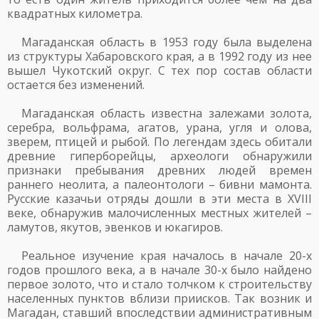
квадратных километра.
Магаданская область в 1953 году была выделена
из структуры Хабаровского края, а в 1992 году из нее
вышел Чукотский округ. С тех пор состав области
остается без изменений.
Магаданская область известна залежами золота,
серебра, вольфрама, агатов, урана, угля и олова,
зверем, птицей и рыбой. По легендам здесь обитали
древние гиперборейцы, археологи обнаружили
признаки пребывания древних людей времен
раннего неолита, а палеонтологи – бивни мамонта.
Русские казачьи отряды дошли в эти места в XVIII
веке, обнаружив малочисленных местных жителей –
ламутов, якутов, эвенков и юкагиров.
Реальное изучение края началось в начале 20-х
годов прошлого века, а в начале 30-х было найдено
первое золото, что и стало толчком к строительству
населенных пунктов вблизи приисков. Так возник и
Магадан, ставший впоследствии административным