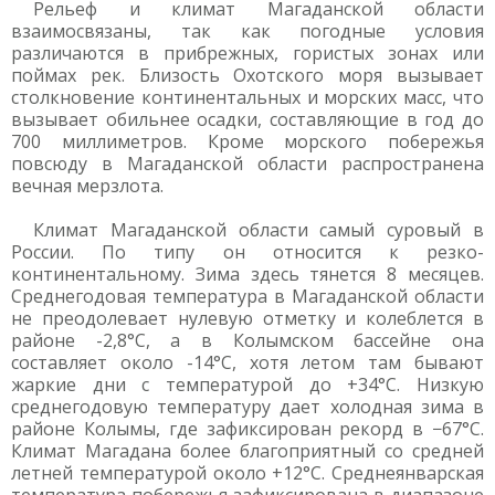
Рельеф и климат Магаданской области
взаимосвязаны, так как погодные условия
различаются в прибрежных, гористых зонах или
поймах рек. Близость Охотского моря вызывает
столкновение континентальных и морских масс, что
вызывает обильнее осадки, составляющие в год до
700 миллиметров. Кроме морского побережья
повсюду в Магаданской области распространена
вечная мерзлота.
Климат Магаданской области самый суровый в
России. По типу он относится к резко-
континентальному. Зима здесь тянется 8 месяцев.
Среднегодовая температура в Магаданской области
не преодолевает нулевую отметку и колеблется в
районе -2,8°С, а в Колымском бассейне она
составляет около -14°С, хотя летом там бывают
жаркие дни с температурой до +34°С. Низкую
среднегодовую температуру дает холодная зима в
районе Колымы, где зафиксирован рекорд в −67°С.
Климат Магадана более благоприятный со средней
летней температурой около +12°С. Среднеянварская