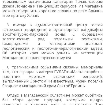
термальным источникам санатория Талая, озерам
Джека Лондона и Танцующих хариусов. Из Магадана
можно совершить короткие сплавы по реке Армань
и ее притоку Хасын.
У въезда в административный центр гостей
встречают природные и рукотворные ландшафты
архитектурно-парковой зоны. С образцами
золотоносных руд, золотыми россыпями,
самородками и метеоритами знакомят
геологический и геолого-минералогический музеи.
Об истории края можно узнать из экспозиции
Магаданского краеведческого музея.
С трагическими событиями связаны мемориалы
тем, кто страдал в лагерях ГУЛАГа: «Маска скорби» –
памятник жертвам сталинских репрессий,
выполненный Эрнстом Неизвестным, музей поселка
Ягодное и магаданский храм СвятойТроицы.
Отдых в Магаданской области не может обойтись
без сбора даров природы, которыми щедро
наделены и таежные леса, и лесотундра. Там