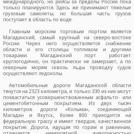
международного, но рейсы за пределы России пока
только планируются. Здесь же принимают тяжелые
грузовые самолеты, но большая часть грузов
поступает в область по воде.
Главным морским торговым портом является
Магаданский, самый крупный на северо-востоке
России. Через него осуществляется снабжение
области и его столицы топливом и другими
товарами. Магаданский порт работает
круглогодично, он практически не замерзает, а по
северным морям сквозь льды проводку судов
осуществляют ледоколы.
Автомобильные дороги Магаданской области
тянутся на 2323 километра, и только 330 из них могут
похвастаться усовершенствованным асфальто- или
цементобетонным покрытием. Из двух тысяч
километров дороги «Колыма», соединяющей
Магадан и Якутск, более 800 приходится на
федеральную трассу и имеет твердое, качественное
покрытие. Дорога, идущая по горам и равнинам,
отличается невероятной живописностью