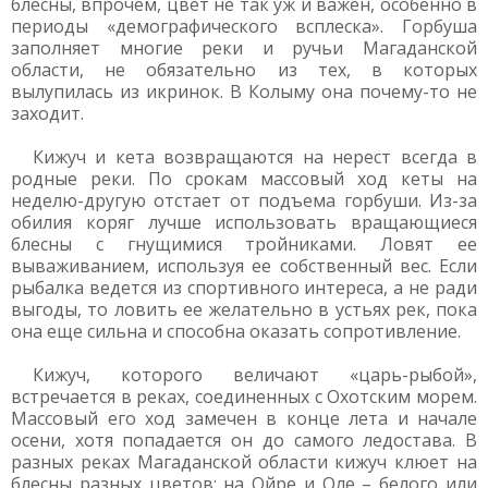
блесны, впрочем, цвет не так уж и важен, особенно в
периоды «демографического всплеска». Горбуша
заполняет многие реки и ручьи Магаданской
области, не обязательно из тех, в которых
вылупилась из икринок. В Колыму она почему-то не
заходит.
Кижуч и кета возвращаются на нерест всегда в
родные реки. По срокам массовый ход кеты на
неделю-другую отстает от подъема горбуши. Из-за
обилия коряг лучше использовать вращающиеся
блесны с гнущимися тройниками. Ловят ее
вываживанием, используя ее собственный вес. Если
рыбалка ведется из спортивного интереса, а не ради
выгоды, то ловить ее желательно в устьях рек, пока
она еще сильна и способна оказать сопротивление.
Кижуч, которого величают «царь-рыбой»,
встречается в реках, соединенных с Охотским морем.
Массовый его ход замечен в конце лета и начале
осени, хотя попадается он до самого ледостава. В
разных реках Магаданской области кижуч клюет на
блесны разных цветов: на Ойре и Оле – белого или