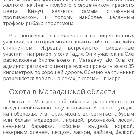
желтого, на Яне – голубого с сердечником красного
цвета. Кижуч является самым отчаянным
противником, и потому наиболее желанным
трофеем рыбака-спортсмена.
Все лососевые вылавливаются на лицензионных
участках, на которых можно ловить либо сетью, либо
спиннингом. Изредка встречаются смешанные
участки – например, у села Гадля. Он и участок на Оле
расположены ближе всего к Магадану. До Олы от
административного центра нужно проехать всего 35
километров по хорошей дороге. Обычно на спиннинг
разрешается ловить на реках, а сетями – в море.
Охота в Магаданской области
Охота в Магаданской области разнообразна и
всегда необычайно результативна. В тайге, тундре,
на побережье и в горах можно встретиться с бурым
или белым медведем, лисицей, росомахой, лосем,
снежным бараном, соболем, выдрой, норкой,
северным оленем, песцом, лаской, зайцем, белкой,