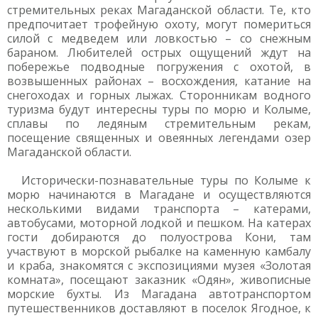
стремительных реках Магаданской области. Те, кто
предпочитает трофейную охоту, могут помериться
силой с медведем или ловкостью – со снежным
бараном. Любителей острых ощущений ждут на
побережье подводные погружения с охотой, в
возвышенных районах – восхождения, катание на
снегоходах и горных лыжах. Сторонникам водного
туризма будут интересны туры по морю и Колыме,
сплавы по ледяным стремительным рекам,
посещение священных и овеянных легендами озер
Магаданской области.
Исторически-познавательные туры по Колыме к
морю начинаются в Магадане и осуществляются
несколькими видами транспорта – катерами,
автобусами, моторной лодкой и пешком. На катерах
гости добираются до полуострова Кони, там
участвуют в морской рыбалке на каменную камбалу
и краба, знакомятся с экспозициями музея «Золотая
комната», посещают заказник «Одян», живописные
морские бухты. Из Магадана автотранспортом
путешественников доставляют в поселок Ягодное, к