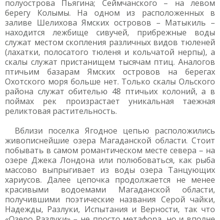
полуострова Пьягина; Сеймчанского – на левом
берегу Колымы. На одном из расположенных в
заливе Шелихова Ямских островов – Матыкиль –
находится лежбище сивучей, прибрежные воды
служат местом скопления различных видов тюленей
(лахатки, полосатого тюленя и кольчатой нерпы), а
скалы служат пристанищем тысячам птиц. Аналогов
птичьим базарам Ямских островов на берегах
Охотского моря больше нет. Только скалы Ольского
района служат обителью 48 птичьих колоний, а в
поймах рек произрастает уникальная таежная
реликтовая растительность.
Вблизи поселка Ягодное цепью расположились
живописнейшие озера Магаданской области. Стоит
побывать в самом романтическом месте севера – на
озере Джека Лондона или полюбоваться, как рыба
массово выпрыгивает из воды озера Танцующих
хариусов. Далее цепочка продолжается не менее
красивыми водоемами Магаданской области,
получившими поэтические названия Серой чайки,
Надежды, Разлуки, Испытания и Верности, так что
«Озеро Разлуки» – не просто метафора, но и вполне