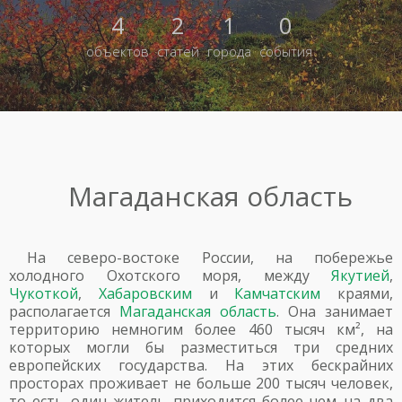
4
2
1
0
объектов
статей
города
события
Магаданская область
На северо-востоке России, на побережье
холодного Охотского моря, между
Якутией
,
Чукоткой
,
Хабаровским
и
Камчатским
краями,
располагается
Магаданская область
. Она занимает
территорию немногим более 460 тысяч км², на
которых могли бы разместиться три средних
европейских государства. На этих бескрайних
просторах проживает не больше 200 тысяч человек,
то есть один житель приходится более чем на два