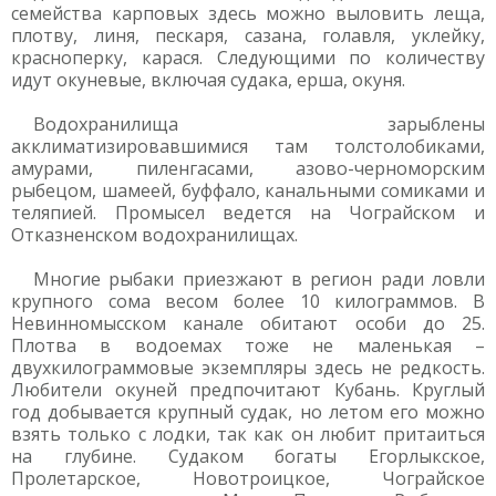
семейства карповых здесь можно выловить леща,
плотву, линя, пескаря, сазана, голавля, уклейку,
красноперку, карася. Следующими по количеству
идут окуневые, включая судака, ерша, окуня.
Водохранилища зарыблены
акклиматизировавшимися там толстолобиками,
амурами, пиленгасами, азово-черноморским
рыбецом, шамеей, буффало, канальными сомиками и
теляпией. Промысел ведется на Чограйском и
Отказненском водохранилищах.
Многие рыбаки приезжают в регион ради ловли
крупного сома весом более 10 килограммов. В
Невинномысском канале обитают особи до 25.
Плотва в водоемах тоже не маленькая –
двухкилограммовые экземпляры здесь не редкость.
Любители окуней предпочитают Кубань. Круглый
год добывается крупный судак, но летом его можно
взять только с лодки, так как он любит притаиться
на глубине. Судаком богаты Егорлыкское,
Пролетарское, Новотроицкое, Чограйское