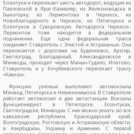
Ессентуки и пересекает шесть автодорог, ведущих из
Павловской в Яраг-Казмаляр, из Железноводска в
Быкогорку, из Лермонтова в Черкесск, из
Новоблагодарного в Черкесск, из Пятигорска и
Ессентуков в Суворовскую. Автодорога Черкесск-
Лермонтов тоже находится в федеральном
подчинении. Еще одна федеральная трасса
соединяет Ставрополь с Элистой и Астраханью. Она
пересекается с дорогами на Буденновск, Арзгир,
Светлоград, Благодарный, Александровское и
Минводы, проходит через Маныч-Гудило, Ипатово,
Ставрополь и у Кочубеевского пересекает трассу
«Кавказ».
Функцию узловых выполняют автовокзалы
Минвод, Пятигорска и Невинномысска. В Ставрополе
работает автовокзал и две автостанции. Вокзалы
функционируют в Пятигорске, Ессентуках,
Светлоградске, Минводах. С них можно уехать во все
кавказские республики, Краснодарский край,
Волгоградскую, Ростовскую и Астраханскую области,
в Азербаджан, Украину и Армению. С первой