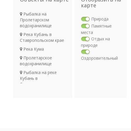
карте
Рыбалка на
Природа
Пролетарском
водохранилище
Памятные
места
Река Кубань в
Отдых на
Ставропольском крае
природе
Река Кума
Пролетарское
Оздоровительный
водохранилище
отдых
Религия
Рыбалка на реке
Археология
Кубань в
Ставропольском крае
Транспорт
Река Большой
Зеленчук
Озеро Маныч-Гудило