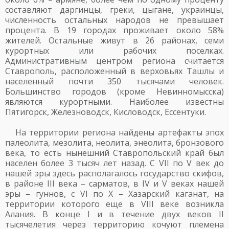
составляют даргинцы, греки, цыгане, украинцы,
численность остальных народов не превышает
процента. В 19 городах проживает около 58%
жителей. Остальные живут в 26 районах, семи
курортных или рабочих поселках.
Административным центром региона считается
Ставрополь, расположенный в верховьях Ташлы и
населенный почти 350 тысячами человек.
Большинство городов (кроме Невинномысска)
являются курортными. Наиболее известны
Пятигорск, Железноводск, Кисловодск, Ессентуки.
На территории региона найдены артефакты эпох
палеолита, мезолита, неолита, энеолита, бронзового
века, то есть нынешний Ставропольский край был
населен более 3 тысяч лет назад. С VII по V век до
нашей эры здесь располагалось государство скифов,
в районе III века – сарматов, в IV и V веках нашей
эры – гуннов, с VI по X – Хазарский каганат, на
территории которого еще в VIII веке возникла
Алания. В конце I и в течение двух веков II
тысячелетия через территорию кочуют племена