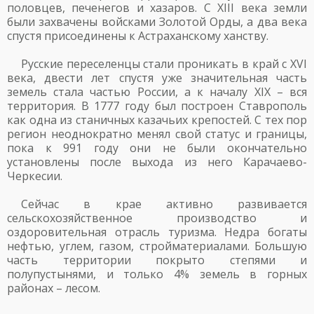
половцев, печенегов и хазаров. С XIII века земли
были захвачены войсками Золотой Орды, а два века
спустя присоединены к Астраханскому ханству.
Русские переселенцы стали проникать в край с XVI
века, двести лет спустя уже значительная часть
земель стала частью России, а к началу XIX – вся
территория. В 1777 году был построен Ставрополь
как одна из станичных казачьих крепостей. С тех пор
регион неоднократно менял свой статус и границы,
пока к 991 году они не были окончательно
установлены после выхода из него Карачаево-
Черкесии.
Сейчас в крае активно развивается
сельскохозяйственное производство и
оздоровительная отрасль туризма. Недра богаты
нефтью, углем, газом, стройматериалами. Большую
часть территории покрыто степями и
полупустынями, и только 4% земель в горных
районах – лесом.