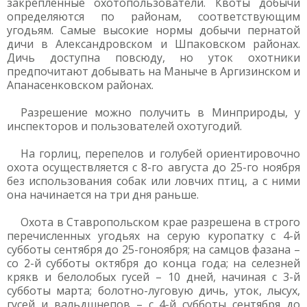
закрепленные охотопользователи. Квоты добычи
определяются по районам, соответствующим
угодьям. Самые высокие нормы добычи пернатой
дичи в Александровском и Шпаковском районах.
Дичь доступна повсюду, но уток охотники
предпочитают добывать на Маныче в Аргизинском и
Апанасенковском районах.
Разрешение можно получить в Минприроды, у
инспекторов и пользователей охотугодий.
На горлиц, перепелов и голубей ориентировочно
охота осуществляется с 8-го августа до 25-го ноября
без использования собак или ловчих птиц, а с ними
она начинается на три дня раньше.
Охота в Ставропольском крае разрешена в строго
перечисленных угодьях на серую куропатку с 4-й
субботы сентября до 25-гоноября; на самцов фазана –
со 2-й субботы октября до конца года; на селезней
крякв и белолобых гусей – 10 дней, начиная с 3-й
субботы марта; болотно-луговую дичь, уток, лысух,
гусей и вальдшнепов – с 4-й субботы сентября до