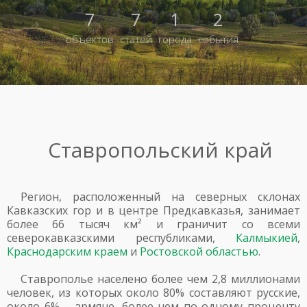
7
7
1
2
объектов
статей
города
события
Ставропольский край
Регион, расположенный на северных склонах
Кавказских гор и в центре Предкавказья, занимает
более 66 тысяч км² и граничит со всеми
северокавказскими республиками,
Калмыкией
,
Краснодарским краем
и
Ростовской областью
.
Ставрополье населено более чем 2,8 миллионами
человек, из которых около 80% составляют русские,
около 6% – армяне, более чем по одному проценту