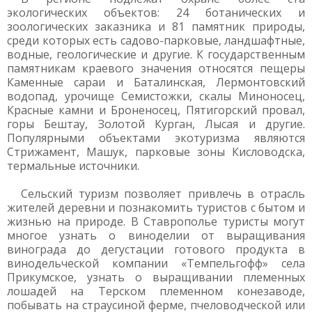
экологических объектов: 24 ботанических и
зоологических заказника и 81 памятник природы,
среди которых есть садово-парковые, ландшафтные,
водные, геологические и другие. К государственным
памятникам краевого значения относятся пещеры
Каменные сараи и Баталинская, Лермонтовский
водопад, урочище Семистожки, скалы Миноносец,
Красные камни и Броненосец, Пятигорский провал,
горы Бештау, Золотой Курган, Лысая и другие.
Популярными объектами экотуризма являются
Стрижамент, Машук, парковые зоны Кисловодска,
термальные источники.
Сельский туризм позволяет привлечь в отрасль
жителей деревни и познакомить туристов с бытом и
жизнью на природе. В Ставрополье туристы могут
многое узнать о виноделии от выращивания
винограда до дегустации готового продукта в
винодельческой компании «Темпельгофф» села
Прикумское, узнать о выращивании племенных
лошадей на Терском племенном конезаводе,
побывать на страусиной ферме, пчеловодческой или