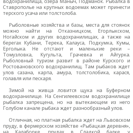
водохранилища, озера Маныч, Подманок. Рыбалка в
Ставрополье на крупных водоемах может принести
терского усача или толстолоба.
Рыболовные хозяйства и базы, места для стоянок
можно найти на Отказницком, Егорлыкском,
Ногайском и других водохранилищах, а также на
берегах Кубани, Терека, Калауса, Подкумка, Кумы,
Ерголыка. Не отстают и маленькие реки –
Томузловка, Кугульта, Грачевка и Айгурка.
Рыболовный туризм развит в районе Курского и
Ростовановского водохранилищ. Там рыбаков ждет
улов сазана, карпа, амура, толстолобика, карася,
голавля или пескаря.
Зимой на живца ловится щука на Буферном
водохранилище. На Сенгилеевском водохранилище
рыбалка запрещена, но на вытекающем из него
Голубом канале рыбака ждет разнообразный улов.
Отличная, но платная рыбалка ждет на Львовском
пруду, в фермерском хозяйстве «Рыбацкая деревня»,
на Калаборке, прудах в Сладкой балке, у