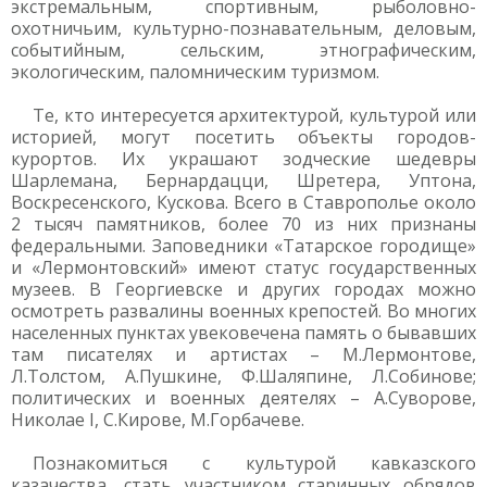
экстремальным, спортивным, рыболовно-
охотничьим, культурно-познавательным, деловым,
событийным, сельским, этнографическим,
экологическим, паломническим туризмом.
Те, кто интересуется архитектурой, культурой или
историей, могут посетить объекты городов-
курортов. Их украшают зодческие шедевры
Шарлемана, Бернардацци, Шретера, Уптона,
Воскресенского, Кускова. Всего в Ставрополье около
2 тысяч памятников, более 70 из них признаны
федеральными. Заповедники «Татарское городище»
и «Лермонтовский» имеют статус государственных
музеев. В Георгиевске и других городах можно
осмотреть развалины военных крепостей. Во многих
населенных пунктах увековечена память о бывавших
там писателях и артистах – М.Лермонтове,
Л.Толстом, А.Пушкине, Ф.Шаляпине, Л.Собинове;
политических и военных деятелях – А.Суворове,
Николае I, С.Кирове, М.Горбачеве.
Познакомиться с культурой кавказского
казачества, стать участником старинных обрядов