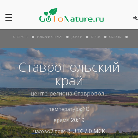
☰
О РЕГИОНЕ
РЕЛЬЕФ И КЛИМАТ
ДОРОГИ
ОТДЫХ
ОБЪЕКТЫ
Ставропольский
край
центр региона
Ставрополь
°С
температура:
20:19
время:
3 UTC / 0 МСК
часовой пояс: