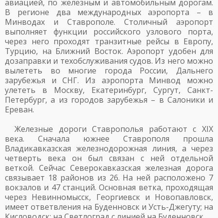
авиацией, по железным и автомобильным дорогам.
В регионе два международных аэропорта – в
Минводах и Ставрополе. Столичный аэропорт
выполняет функции российского узлового порта,
через него проходят транзитные рейсы в Европу,
Турцию, на Ближний Восток. Аэропорт удобен для
дозаправки и техобслуживания судов. Из него можно
вылететь во многие города России, Дальнего
зарубежья и СНГ. Из аэропорта Минвод можно
улететь в Москву, Екатеринбург, Сургут, Санкт-
Петербург, а из городов зарубежья – в Салоники и
Ереван.
Железные дороги Ставрополья работают с XIX
века. Сначала южнее Ставрополя прошла
Владикавказская железнодорожная линия, а через
четверть века он был связан с ней отдельной
веткой. Сейчас Северокавказская железная дорога
связывает 18 районов из 26. На ней расположено 7
вокзалов и 47 станций. Основная ветка, проходящая
через Невинномысск, Георгиевск и Новопавловск,
имеет ответвления на Буденновск и Усть-Джегуту; на
Кисловодск; на Светлоград с линией на Буденновск.