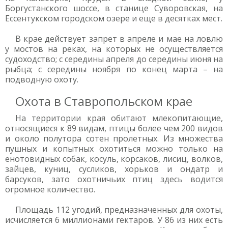
Боргустанского шоссе, в станице Суворовская, на
Ессентукском городском озере и еще в десятках мест.
В крае действует запрет в апреле и мае на ловлю
у мостов на реках, на которых не осуществляется
судоходство; с середины апреля до середины июня на
рыбца; с середины ноября по конец марта – на
подводную охоту.
Охота в Ставропольском крае
На территории края обитают млекопитающие,
относящиеся к 89 видам, птицы более чем 200 видов
и около полутора сотен пролетных. Из множества
пушных и копытных охотиться можно только на
енотовидных собак, косуль, корсаков, лисиц, волков,
зайцев, куниц, сусликов, хорьков и ондатр и
барсуков, зато охотничьих птиц здесь водится
огромное количество.
Площадь 112 угодий, предназначенных для охоты,
исчисляется 6 миллионами гектаров. У 86 из них есть