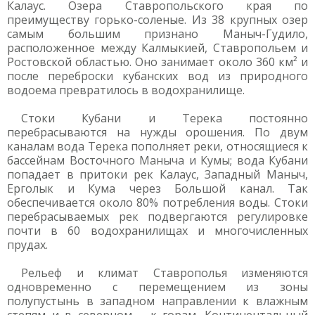
Калаус. Озера Ставропольского края по
преимуществу горько-соленые. Из 38 крупных озер
самым большим признано Маныч-Гудило,
расположенное между Калмыкией, Ставропольем и
Ростовской областью. Оно занимает около 360 км² и
после переброски кубанских вод из природного
водоема превратилось в водохранилище.
Стоки Кубани и Терека постоянно
перебрасываются на нужды орошения. По двум
каналам вода Терека пополняет реки, относящиеся к
бассейнам Восточного Маныча и Кумы; вода Кубани
попадает в притоки рек Калаус, Западный Маныч,
Ерголык и Кума через Большой канал. Так
обеспечивается около 80% потребления воды. Стоки
перебрасываемых рек подвергаются регулировке
почти в 60 водохранилищах и многочисленных
прудах.
Рельеф и климат Ставрополья изменяются
одновременно с перемещением из зоны
полупустынь в западном направлении к влажным