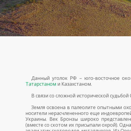
Данный уголок РФ – юго-восточное око
Татарстаном
и Казахстаном.
В связи со сложной исторической судьбо
Земля освоена в палеолите опытными ох
носители нерасчлененного еще индоевропей
Украины. Век Бронзы широко представлен
(вместе со скотом их присыпали охрой). Одна
звали этих скотоводов-металлургов. Из Оре