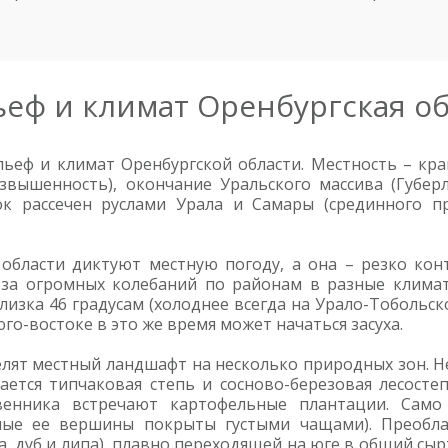
ьеф и климат Оренбургская о
льеф и климат Оренбургской области. Местность – кр
озвышенность), окончание Уральского массива (Губер
ток рассечен руслами Урала и Самары (срединного 
области диктуют местную погоду, а она – резко ко
-за огромных колебаний по районам в разные климат
лизка 46 градусам (холоднее всегда на Урало-Тобольск
юго-востоке в это же время может начаться засуха.
елят местный ландшафт на несколько природных зон. Н
ается типчаковая степь и сосново-березовая лесостеп
венника встречают картофельные плантации. Само
амые ее вершины покрыты густыми чащами). Преобла
, дуб и липа), плавно переходящей на юге в общий сыр