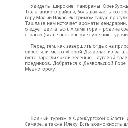
Увидеть широкие панорамы Оренбуржья
Тюльганского района, большая часть котор
гору Малый Накас. Экстримом такую прогулк
Ташла (в нем источает ароматы дендрарий, 
следует двигаться). А сама гора – родина с
страна» (выше него вас ждет уже пик – уроч
Перед тем, как завершить отдых на прир
окрестили место «Горой Дьявола» из-за ш
густо заросли яркой зеленью – луговой тра
поединков. Добраться к Дьявольской Горе
Медногорску.
Водный туризм в Оренбургской области 
Самаре, а также Илеку. Есть возможность д