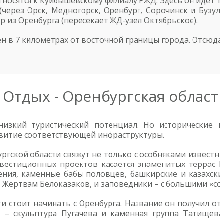
тносятся к Куйбышевскому филиалу РЖД. Здесь он идет
через Орск, Медногорск, Оренбург, Сорочинск и Бузул
ер из Оренбурга (пересекает ЖД-узел Октябрьское).
 в 7 километрах от восточной границы города. Отсюда
Отдых - Оренбургская област
изкий туристический потенциал. Но исторические и
звитие соответствующей инфраструктуры.
гской области свяжут не только с особняками известн
естиционных проектов касается знаменитых террас Б
ния, каменные бабы половцев, башкирские и казахские
к Жертвам Белоказаков, и заповедники – с большими «
ти стоит начинать с Оренбурга. Название он получил о
 – скульптура Пугачева и каменная группа Татищев