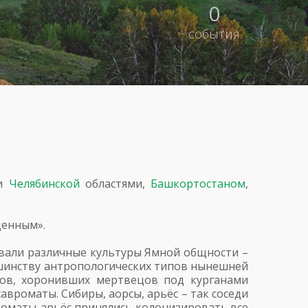
0
события
и
Челябинской
областями,
Башкортостаном
,
денным».
овали различные культуры Ямной общности –
ьшинству антропологических типов нынешней
дов, хоронивших мертвецов под курганами
савроматы. Сибиры, аорсы, арьёс – так соседи
вроматы-арьёс принялись колонизировать все