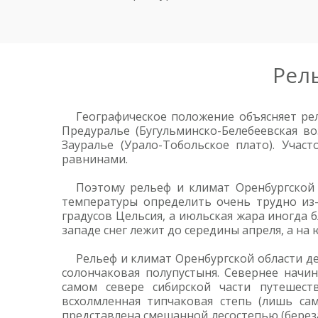
Рел
Географическое положение объясняет ре
Предуралье (Бугульминско-Белебеевская в
Зауралье (Урало-Тобольское плато). Учас
равнинами.
Поэтому рельеф и климат Оренбургской 
температуры определить очень трудно из
градусов Цельсия, а июльская жара иногда б
западе снег лежит до середины апреля, а на 
Рельеф и климат Оренбургской области д
солончаковая полупустыня. Севернее начин
самом севере сибирской части путешест
всхолмленная типчаковая степь (лишь с
представлена смешанной лесостепью (береза