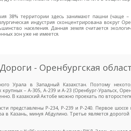
ия 38% территории здесь занимают пашни (чаще – к
ллургическая индустрия сконцентрирована вокруг Ор
ьшинство населения. Данная земля считается экологи
ных зон уже не имеется.
Дороги - Оренбургская облас
ого Урала в Западный Казахстан. Поэтому некото
крупных – А-305, А-239 и А-23 (Оренбург-Уральск, Оре
нно. В казахский Актобе можно проехать по второстепе
ти представлены Р-234, Р-239 и Р-240. Первое шоссе 
ра в Казань, минуя Абдулино. Третье является дорогой