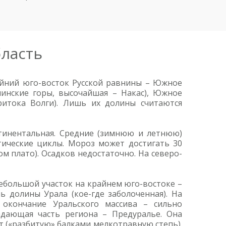
бласть
айний юго-восток Русской равнины – Южное
линские горы, высочайшая – Накас), Южное
притока Волги). Лишь их долины считаются
нтинентальная. Средние (зимнюю и летнюю)
ические циклы. Мороз может достигать 30
ом плато). Осадков недостаточно. На северо-
ебольшой участок на крайнем юго-востоке –
ь долины Урала (кое-где заболоченная). На
 окончание Уральского массива – сильно
дающая часть региона – Предуралье. Она
т («разбитую» балками мелкотравную степь).