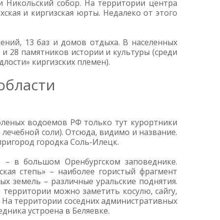
и Никольский собор. На территории центра
хская и киргизская юрты. Недалеко от этого
ений, 13 баз и домов отдыха. В населенных
 и 28 памятников истории и культуры (среди
длости» киргизских племен).
области
соленых водоемов РФ только тут курортники
 лечебной соли). Отсюда, видимо и название.
пригород городка Соль-Илецк.
 – в большом Оренбургском заповеднике.
кая степь» – наиболее гористый фрагмент
ых земель – различные уральские поднятия.
а территории можно заметить косулю, сайгу,
в. На территории соседних административных
дника устроена в Беляевке.