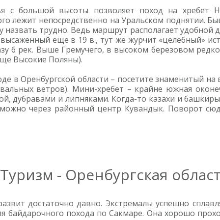
 с большой высоты позволяет поход на хребет На
ого лежит непосредственно на Уральском поднятии. 
у назвать трудно. Ведь маршрут располагает удобной д
высаженный еще в 19 в., тут же журчит «целебный» ис
разу 6 рек. Выше Гремучего, в высоком березовом редк
ище Высокие Поляны).
оде в Оренбургской области – посетите знаменитый на
квальных ветров). Мини-хребет – крайне южная оконе
вой, дубравами и липняками. Когда-то казахи и башкиры
 можно через районный центр Кувандык. Поворот сюда
Туризм - Оренбургская облас
развит достаточно давно. Экстремалы успешно сплавл
ля байдарочного похода по Сакмаре. Она хорошо прохо