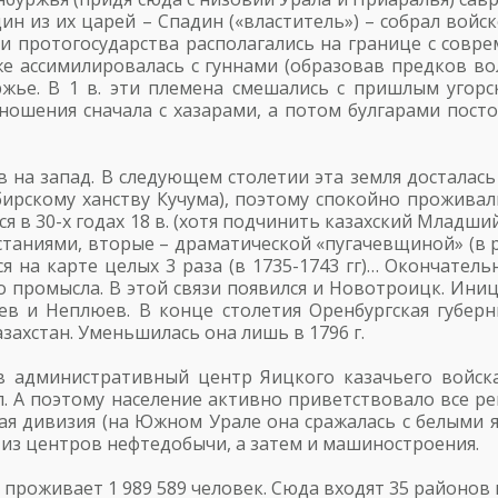
один из их царей – Спадин («властитель») – собрал войс
вки протогосударства располагались на границе с сов
же ассимилировалась с гуннами (образовав предков в
жье. В 1 в. эти племена смешались с пришлым угорс
тношения сначала с хазарами, а потом булгарами пост
в на запад. В следующем столетии эта земля досталась
бирскому ханству Кучума), поэтому спокойно прожив
ся в 30-х годах 18 в. (хотя подчинить казахский Младши
таниями, вторые – драматической «пугачевщиной» (в 
ся на карте целых 3 раза (в 1735-1743 гг)… Окончате
 промысла. В этой связи появился и Новотроицк. Ин
ев и Неплюев. В конце столетия Оренбургская губер
захстан. Уменьшилась она лишь в 1796 г.
в административный центр Яицкого казачьего войск
л. А поэтому население активно приветствовало все ре
я дивизия (на Южном Урале она сражалась с белыми 
из центров нефтедобычи, а затем и машиностроения.
е проживает 1 989 589 человек. Сюда входят 35 районов 