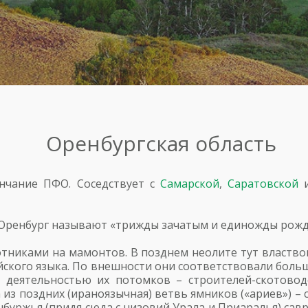
Оренбургская область
нчание ПФО. Соседствует с
Самарской
,
Саратовской
й Оренбург называют «трижды зачатым и единожды рож
отниками на мамонтов. В позднем неолите тут властв
ского языка. По внешности они соответствовали бол
 деятельностью их потомков – строителей-скотово
 из поздних (ираноязычная) ветвь ямников («ариев») – 
нбуржья (придя сюда с низовий Урала и Приаралья) са