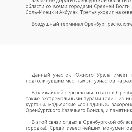
Железные дороги Оренбургской области о
области со всеми городами Средней Волги (
Соль-Илецк и Акбулак. Третья уходит на сев
Воздушный терминал Оренбург расположен
Данный участок Южного Урала имеет н
подтолкнувшим местных энтузиастов на ра
В ближайшей перспективе отдых в Оренбур
также экстремальными турами (один из инв
курганы, мадьярские «лошадиные» захороне
Оренбургского Казачьего Войска, и памятни
В этой связи отдых в Оренбургской облас
городка). Среди известнейших монументов