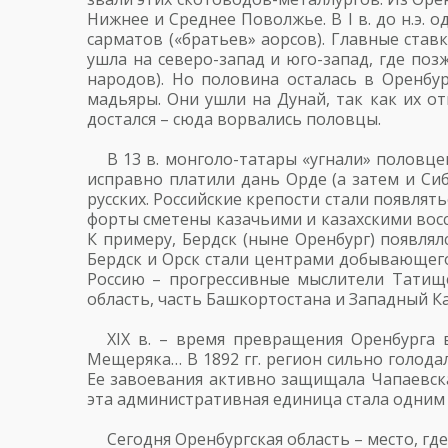
Нижнее и Среднее Поволжье. В I в. до н.э. 
сарматов («братьев» аорсов). Главные ста
ушла на северо-запад и юго-запад, где поз
народов). Но половина осталась в Оренбур
мадьяры. Они ушли на Дунай, так как их о
достался – сюда ворвались половцы.
В 13 в. монголо-татары «угнали» половце
исправно платили дань Орде (а затем и Си
русских. Российские крепости стали появлять
форты сметены казачьими и казахскими восс
К примеру, Бердск (ныне Оренбург) появлял
Бердск и Орск стали центрами добывающего
Россию – прогрессивные мыслители Татищ
область, часть Башкортостана и Западный Ка
XIX в. – время превращения Оренбурга 
Мещеряка… В 1892 гг. регион сильно голода
Ее завоевания активно защищала Чапаевска
эта административная единица стала одним 
Сегодня Оренбургская область – место, гд