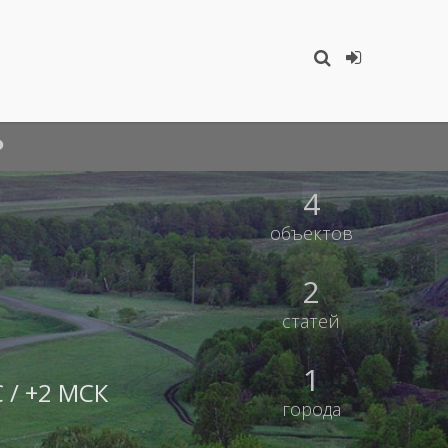
4
объектов
2
статей
1
 / +2 МСК
города