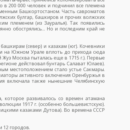
ко в 200 000 человек и подчинил все племена
ременным Башкортостаном. Часть савроматов
олжских булгар, башкиров и прочих волжских
ким племенем (из Зауралья). Так появились
оянно обострялись… Но и последним край не
 башкирам (север) и казахам (юг). Кочевники
али на Южном Урале вплоть до прихода сюда
й Жуз Москва пыталась еще в 1715 г.). Первые
регионе действовал бунтарь Салават Юлаев).
льным местоположением стало устье Сакмары.
ициаторы активного включения Оренбуржья в
ния включала также нынешние Челябинскую
а, которое развивалось со времен атамана
волюции 1917 г. (особенно большевистскую).
яицкими казаками Дутова). Во времена СССР
и 12 городов.