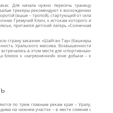
кас. Для начала нужно пересечь границу
Бывалые трекеры рекомендуют к восхождению
орогой (выше – тропой), стартующей от села
точник Гремучий Ключ, к истокам которого и
олесье, притаился детский лагерь «Солнечная
 всю страну заказник «Шайтан-Тау» (башкиры
чность Уральского массива. Возвышенности
 встречались в этом месте для «спортивных»
 близок к «загрязненной» зоне добычи – к
ть
яются по трем главным рекам края – Уралу,
дима на нижнем участке – в месте слияния с