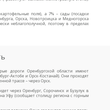
артофельные поля), а 7% – сады (посадки
енбурга, Орска, Новотроицка и Медногорска
чески неблагополучной, поэтому в пределах
ть
рые дороги Оренбургской области имеют
нбург-Актобе и Орск-Костанай). Они проходят
нной трассе – через Орск.
идет через Оренбург, Сорочинск и Бузулук в
 на Уфу (сообщает столицу региона с горным