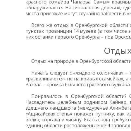
красного комдива Чапаева. Самым красивы
обнаруживается Национальная деревня, где 
места приезжие могут случайно забрести в «
Всего же отдых в Оренбургской области 
пунктах провинции 14 музеев (в том числе 
них останки первого Оренбурга – под Орском
Отдых
Отдых на природе в Оренбургской области 
Начать следует с «жидкого солончака» –
«разваливаются» не на кривых скамейках, а 
Развал – кромка бывшего грязевого вулкан
Понравилось в Оренбургской области?
Насладитесь целебным родником Кайнар, 
здешнего ландшафта (междуречье Алимбета 
«Ащисайская степь» покажет путнику, как и
волка, корсака и лисицу. Ехать сюда требу
единиц области расположены еще 4 заповедн