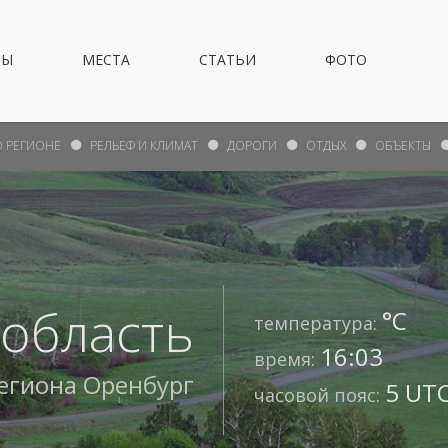
НЫ
МЕСТА
СТАТЬИ
ФОТО
О РЕГИОНЕ
РЕЛЬЕФ И КЛИМАТ
ДОРОГИ
ОТДЫХ
ОБЪЕКТЫ
 область
°С
температура:
16:03
время:
региона
Оренбург
5 UTC
часовой пояс: