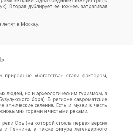
 тремя ветками. Одна соединяет южную треть
ук). Вторая дублирует ее южнее, затрагивая
 летят в Москву.
ь
 природные «богатства» стали фактором,
ых людей, но и археологическим туризмом, а
узулукского бора). В регионе савроматские
 этнические селения. Есть и музеи в честь
сосновыми» горами и чистыми реками.
т реки Орь (на которой стояла первая версия
а и Геннина, а также фигура легендарного