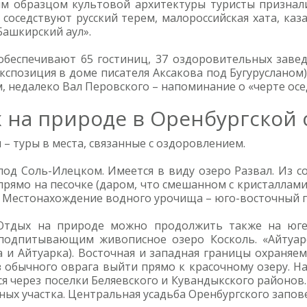
м образцом культовой архитектуры туристы признал
соседствуют русский терем, малороссийская хата, каза
Башкирский аул».
обеспечивают 65 гостиниц, 37 оздоровительных завед
экспозиция в доме писателя Аксакова под Бугурусланом)
, недалеко Вал Перовского – напоминание о «черте осе
 на природе в Оренбургской 
– туры в места, связанные с оздоровлением.
 под Соль-Илецком. Имеется в виду озеро Развал. Из 
прямо на песочке (даром, что смешанном с кристаллами
а. Местонахождение водного урочища – юго-восточный 
 Отдых на природе можно продолжить также на юге
подпитывающим живописное озеро Косколь. «Айтуарс
и Айтуарка). Восточная и западная границы охраняем
з обычного оврага выйти прямо к красочному озеру. Н
ется через поселки Беляевского и Кувандыкского районо
ых участка. Центральная усадьба Оренбургского запове