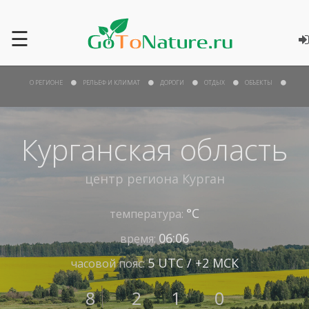
☰
О РЕГИОНЕ
РЕЛЬЕФ И КЛИМАТ
ДОРОГИ
ОТДЫХ
ОБЪЕКТЫ
Курганская область
центр региона
Курган
°С
температура:
06:06
время:
5 UTC / +2 МСК
часовой пояс:
8
2
1
0