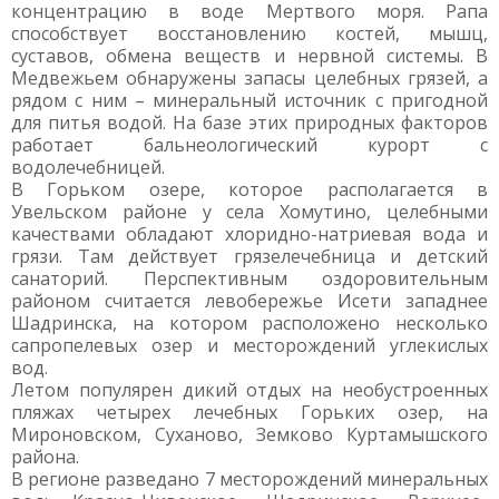
концентрацию в воде Мертвого моря. Рапа
способствует восстановлению костей, мышц,
суставов, обмена веществ и нервной системы. В
Медвежьем обнаружены запасы целебных грязей, а
рядом с ним – минеральный источник с пригодной
для питья водой. На базе этих природных факторов
работает бальнеологический курорт с
водолечебницей.
В Горьком озере, которое располагается в
Увельском районе у села Хомутино, целебными
качествами обладают хлоридно-натриевая вода и
грязи. Там действует грязелечебница и детский
санаторий. Перспективным оздоровительным
районом считается левобережье Исети западнее
Шадринска, на котором расположено несколько
сапропелевых озер и месторождений углекислых
вод.
Летом популярен дикий отдых на необустроенных
пляжах четырех лечебных Горьких озер, на
Мироновском, Суханово, Земково Куртамышского
района.
В регионе разведано 7 месторождений минеральных