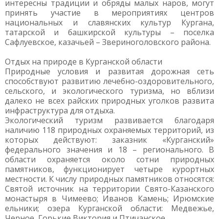
интересны традиции и обряды малых наров, могут
принять участие в мероприятиях центров
национальных и славянских культур Кургана,
татарской и башкирской культуры – поселка
Сафлуевское, казачьей – Звериноголовского района.
Отдых на природе в Курганской области
Природные условия и развитая дорожная сеть
способствуют развитию лечебно-оздоровительного,
сельского, и экологического туризма, но вблизи
далеко не всех райских природных уголков развита
инфраструктура для отдыха.
Экологический туризм развивается благодаря
наличию 118 природных охраняемых территорий, из
которых действуют: заказник «Курганский»
федерального значения и 18 – регионального. В
области охраняется около сотни природных
памятников, функционирует четыре курортных
местности. К числу природных памятников относятся:
Святой источник на территории Свято-Казанского
монастыря в Чимеево; Иванов Камень; Ирюмские
ельники; озера Курганской области: Медвежье,
Черное, Горькие Виктория и Птичанское.