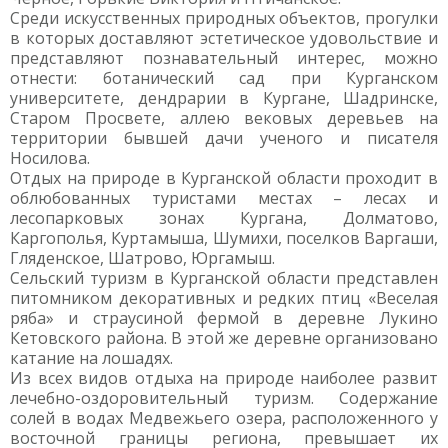
Среди искусственных природных объектов, прогулки
в которых доставляют эстетическое удовольствие и
представляют познавательный интерес, можно
отнести: ботанический сад при Курганском
университете, дендрарии в Кургане, Шадринске,
Старом Просвете, аллею вековых деревьев на
территории бывшей дачи ученого и писателя
Носилова.
Отдых на природе в Курганской области проходит в
облюбованных туристами местах – лесах и
лесопарковых зонах Кургана, Долматово,
Каргополья, Куртамыша, Шумихи, поселков Варгаши,
Гляденское, Шатрово, Юргамыш.
Сельский туризм в Курганской области представлен
питомником декоративных и редких птиц «Веселая
ряба» и страусиной фермой в деревне Лукино
Кетовского района. В этой же деревне организовано
катание на лошадях.
Из всех видов отдыха на природе наиболее развит
лечебно-оздоровительный туризм. Содержание
солей в водах Медвежьего озера, расположенного у
восточной границы региона, превышает их