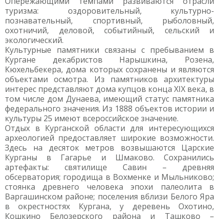
Опережающими темпами развиваются отрасли
туризма: оздоровительный, культурно-
познавательный, спортивный, рыболовный,
охотничий, деловой, событийный, сельский и
экологический.
Культурные памятники связаны с пребыванием в
Кургане декабристов Нарышкина, Розена,
Кюхельбекера, дома которых сохранены и являются
объектами осмотра. Из памятников архитектуры
интерес представляют дома купцов конца XIX века, в
том числе дом Дунаева, имеющий статус памятника
федерального значения. Из 1888 объектов истории и
культуры 25 имеют всероссийское значение.
Отдых в Курганской области для интересующихся
археологией предоставляет широкие возможности.
Здесь на десяток метров возвышаются Царские
Курганы в Гагарье и Шмаково. Сохранились
артефакты: святилище Савин – древняя
обсерватория; городища в Вохменке и Мыльниково;
стоянка древнего человека эпохи палеолита в
Варгашинском районе; поселения вблизи Белого Яра
в окрестностях Кургана, у деревень Охотино,
Кошкино Белозерского района и Ташково –