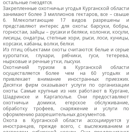
остальные гнездятся.
Закрепленные охотничьи угодья Курганской области
занимают более 3 миллионов гектаров, все – свыше
6. Млекопитающие 17 видов разрешены и
представляют интерес для охоты: барсуки, бобры,
горностаи, зайцы – русаки и беляки, колонки, косули,
лисицы, ондатры, степные хори, рыси, лоси, куницы,
корсаки, кабаны, волки, белки.
Из птиц объектами охоты считаются: белые и серые
куропатки, глухари, рябчики, гуси, тетерева,
нырковые и речные утки, лысухи.
Охотничий туризм в Курганской области
осуществляется более чем на 60 угодьях и
привлекает внимание иностранных приезжих.
Десятки фирм оказывают услуги по организации
охоты. Самые крупные из них работают в Кургане,
Шадринске и Каргаполье. Они предоставляют
охотничьи домики, егерское обслуживание,
обработку трофеев, снаряжение и услуги по
оформлению разрешительных документов.
Охота в Курганской области ассоциируется у
иностранцев, прежде всего, с выслеживанием и