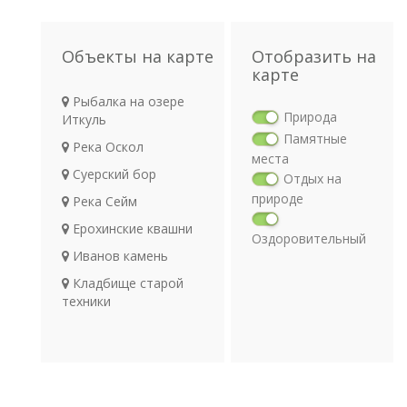
Объекты на карте
Отобразить на
карте
Рыбалка на озере
Природа
Иткуль
Памятные
Река Оскол
места
Суерский бор
Отдых на
природе
Река Сейм
Ерохинские квашни
Оздоровительный
Иванов камень
отдых
Религия
Кладбище старой
Археология
техники
Транспорт
Озеро Иткуль