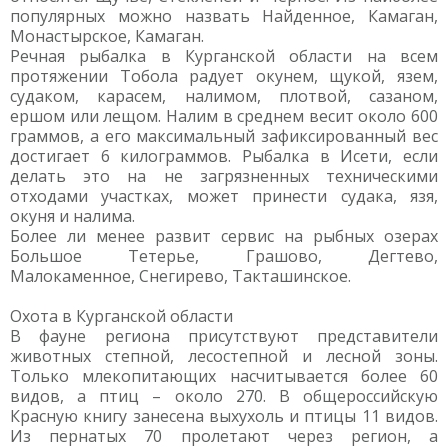
популярных можно назвать Найденное, Камаган,
Монастырское, Камаган.
Речная рыбалка в Курганской области на всем
протяжении Тобола радует окунем, щукой, язем,
судаком, карасем, налимом, плотвой, сазаном,
ершом или лещом. Налим в среднем весит около 600
граммов, а его максимальный зафиксированный вес
достигает 6 килограммов. Рыбалка в Исети, если
делать это на не загрязненных техническими
отходами участках, может принести судака, язя,
окуня и налима.
Более ли менее развит сервис на рыбных озерах
Большое Тетерье, Грашово, Дегтево,
Малокаменное, Снегирево, Такташинское.
Охота в Курганской области
В фауне региона присутствуют представители
животных степной, лесостепной и лесной зоны.
Только млекопитающих насчитывается более 60
видов, а птиц – около 270. В общероссийскую
Красную книгу занесена выхухоль и птицы 11 видов.
Из пернатых 70 пролетают через регион, а