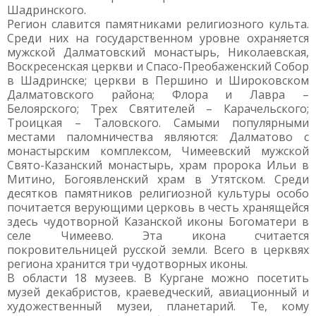
Шадринского.
Регион славится памятниками религиозного культа.
Среди них на государственном уровне охраняется
мужской Далматовский монастырь, Николаевская,
Воскресенская церкви и Спасо-Преобаженский Собор
в Шадринске; церкви в Першино и Широковском
Далматовского района; Флора и Лавра –
Белоярского; Трех Святителей – Карачельского;
Троицкая – Таловского. Самыми популярными
местами паломничества являются: Далматово с
монастырским комплексом, Чимеевский мужской
Свято-Казанский монастырь, храм пророка Ильи в
Митино, Богоявленский храм в Утятском. Среди
десятков памятников религиозной культуры особо
почитается верующими церковь в честь хранящейся
здесь чудотворной Казанской иконы Богоматери в
селе Чимеево. Эта икона считается
покровительницей русской земли. Всего в церквях
региона хранится три чудотворных иконы.
В области 18 музеев. В Кургане можно посетить
музей декабристов, краеведческий, авиационный и
художественный музеи, планетарий. Те, кому