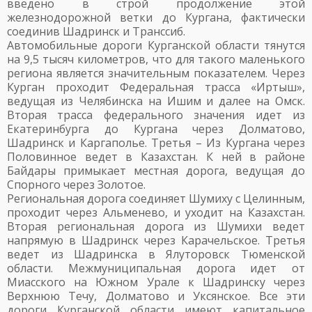
введено в строй продолжение этой
железнодорожной ветки до Кургана, фактически
соединив Шадринск и Транссиб.
Автомобильные дороги Курганской области тянутся
на 9,5 тысяч километров, что для такого маленького
региона является значительным показателем. Через
Курган проходит Федеральная трасса «Иртыш»,
ведущая из Челябинска на Ишим и далее на Омск.
Вторая трасса федерального значения идет из
Екатеринбурга до Кургана через Долматово,
Шадринск и Каргаполье. Третья – Из Кургана через
Половинное ведет в Казахстан. К ней в районе
Байдары примыкает местная дорога, ведущая до
Спорного через Золотое.
Региональная дорога соединяет Шумиху с Целинным,
проходит через Альменево, и уходит на Казахстан.
Вторая региональная дорога из Шумихи ведет
напрямую в Шадринск через Карачельское. Третья
ведет из Шадринска в Ялуторовск Тюменской
области. Межмуниципальная дорога идет от
Миасского на Южном Урале к Шадринску через
Верхнюю Течу, Долматово и Уксянское. Все эти
дороги Курганской области имеют капитальное