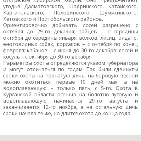
отстрелом сибирской косули. Они предпочитают
угодья Далматовского, Шадринского, Катайского,
Каргапольского, Половинского, Шумихинского,
Кетовского и Притобольского районов.
Ориентировочно добывать лосей разрешено с
октября до 29-го декабря; зайцев – с середины
октября до середины января; волков, лисиц, ондатр,
енотовидных собак, корсаков – с октября по конец
февраля; кабанов – с июня до 30-го декабря; лосей и
косуль – с октября до 30-го декабря.
Параметры охоты определяются указом губернатора
и могут отличаться по годам. Так были сдвинуты
сроки охоты на пернатую дичь: на боровую весной
можно охотиться первые 10 дней мая, а на
водоплавающую – только пять, с 5-го. Охота в
Курганской области осенью на болотно-луговую и
водоплавающую начинается 29-го августа и
заканчивается 10-го ноября, а на остальную дичь
сроки начала те же, но длится охота до конца года.