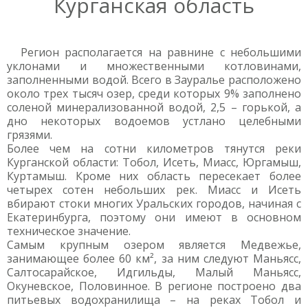
Курганская область
Регион располагается на равнине с небольшими
уклонами и множественными котловинами,
заполненными водой. Всего в Зауралье расположено
около трех тысяч озер, среди которых 9% заполнено
соленой минерализованной водой, 2,5 – горькой, а
дно некоторых водоемов устлано целебными
грязями.
Более чем на сотни километров тянутся реки
Курганской области: Тобол, Исеть, Миасс, Юргамыш,
Куртамыш. Кроме них область пересекает более
четырех сотен небольших рек. Миасс и Исеть
вбирают стоки многих Уральских городов, начиная с
Екатеринбурга, поэтому они имеют в основном
техническое значение.
Самым крупным озером является Медвежье,
занимающее более 60 км², за ним следуют Маньясс,
Салтосарайское, Идгильды, Малый Маньясс,
Окуневское, Половинное. В регионе построено два
питьевых водохранилища – на реках Тобол и