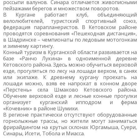
россыпи валунов. Синара отличается живописными
пейзажами берегов и множеством поворотов.
В Кургане работает клуб, объединяющий
велолюбителей, туристский спортивный союз,
федерация парапланеристов. В Кетовском районе
проводятся соревнования «Пешеходная дистанция»,
в Шадринске – чемпионаты по ледовым мотогонкам
и зимнему картингу.
Конный туризм в Курганской области развивается на
базе «Ранчо Лукина» в одноименной деревне
Кетовского района. Здесь можно обучиться верховой
езде, прогуляться по лесу на лошади верхом, в санях
или экипаже. К древнему кургану проехать на
лошади можно, взяв ее напрокат в конном дворе
«Перстень» села Шмаково Кетовского района.
Обучение верховой езде и лесные конные прогулки
организует курганский ипподром и ферма
«Кочевник» в районе Шумихи.
В регионе практически отсутствуют оборудованные
горнолыжные трассы, но жители могут заниматься
фрирайдингом на крутых склонах Юргамыша, Суери,
Синары, Исети, Тобола и Миасса.