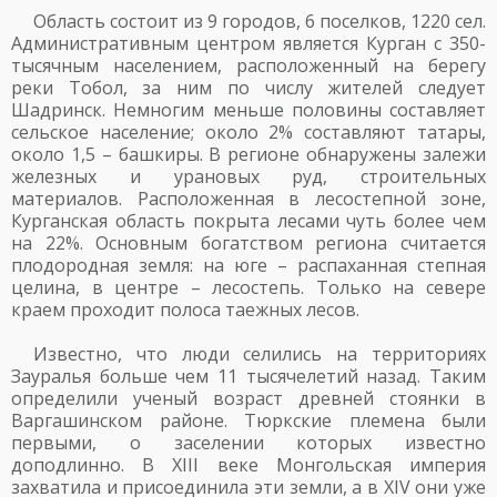
Область состоит из 9 городов, 6 поселков, 1220 сел.
Административным центром является Курган с 350-
тысячным населением, расположенный на берегу
реки Тобол, за ним по числу жителей следует
Шадринск. Немногим меньше половины составляет
сельское население; около 2% составляют татары,
около 1,5 – башкиры. В регионе обнаружены залежи
железных и урановых руд, строительных
материалов. Расположенная в лесостепной зоне,
Курганская область покрыта лесами чуть более чем
на 22%. Основным богатством региона считается
плодородная земля: на юге – распаханная степная
целина, в центре – лесостепь. Только на севере
краем проходит полоса таежных лесов.
Известно, что люди селились на территориях
Зауралья больше чем 11 тысячелетий назад. Таким
определили ученый возраст древней стоянки в
Варгашинском районе. Тюркские племена были
первыми, о заселении которых известно
доподлинно. В XIII веке Монгольская империя
захватила и присоединила эти земли, а в XIV они уже