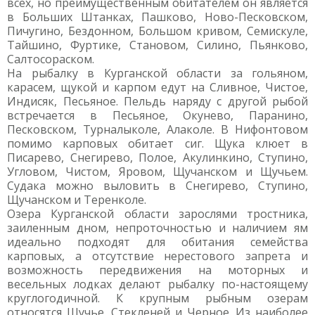
всех, но преимущественным обитателем он является
в Больших Штанках, Пашково, Ново-Песковском,
Пичугино, Бездонном, Большом кривом, Семискуле,
Тайшино, Фуртике, Становом, Силино, Пьянково,
Салтосораском.
На рыбалку в Курганской области за гольяном,
карасем, щукой и карпом едут на Сливное, Чистое,
Индисяк, Песьяное. Пельдь наряду с другой рыбой
встречается в Песьяное, Окунево, Паранино,
Песковском, Турналыколе, Алаколе. В Нифонтовом
помимо карповых обитает сиг. Щука клюет в
Писарево, Снегирево, Полое, Акулинкино, Ступино,
Угловом, Чистом, Яровом, Щучанском и Щучьем.
Судака можно выловить в Снегирево, Ступино,
Щучанском и Теренколе.
Озера Курганской области зарослями тростника,
заиленным дном, непроточностью и наличием ям
идеально подходят для обитания семейства
карповых, а отсутствие нерестового запрета и
возможность передвижения на моторных и
весельных лодках делают рыбалку по-настоящему
круглогодичной. К крупным рыбным озерам
относятся Щучье, Стекленей и Черное. Из наиболее