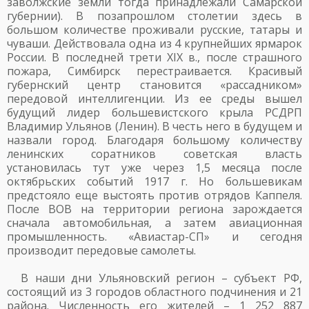
заволжские земли тогда принадлежали Самарской
губернии). В позапрошлом столетии здесь в
большом количестве проживали русские, татары и
чуваши. Действовала одна из 4 крупнейших ярмарок
России. В последней трети XIX в., после страшного
пожара, Симбирск перестраивается. Красивый
губернский центр становится «рассадником»
передовой интеллигенции. Из ее среды вышел
будущий лидер большевистского крыла РСДРП
Владимир Ульянов (Ленин). В честь него в будущем и
назвали город. Благодаря большому количеству
ленинских соратников советская власть
установилась тут уже через 1,5 месяца после
октябрьских событий 1917 г. Но большевикам
предстояло еще выстоять против отрядов Каппеля.
После ВОВ на территории региона зарождается
сначала автомобильная, а затем авиационная
промышленность. «Авиастар-СП» и сегодня
производит передовые самолеты.
В наши дни Ульяновский регион – субъект РФ,
состоящий из 3 городов областного подчинения и 21
района. Численность его жителей – 1 252 887