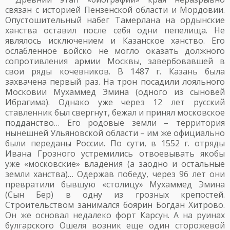
связан с историей Пензенской области и Мордовии.
Опустошительный набег Тамерлана на ордынские
ханства оставил после себя одни пепелища. Не
являлось исключением и Казанское ханство. Его
ослабленное войско не могло оказать должного
сопротивления армии Москвы, завербовавшей в
свои ряды кочевников. В 1487 г. Казань была
захвачена первый раз. На трон посадили лояльного
Московии Мухаммед Эмина (одного из сыновей
Ибрагима). Однако уже через 12 лет русский
ставленник был свергнут, бежал и принял московское
подданство… Его родовые земли – территория
нынешней Ульяновской области – им же официально
были переданы России. По сути, в 1552 г. отряды
Ивана Грозного устремились отвоевывать якобы
уже «московские» владения (а заодно и остальные
земли ханства)… Одержав победу, через 96 лет они
превратили бывшую «столицу» Мухаммед Эмина
(Сын Бер) в одну из грозных крепостей.
Строительством занимался боярин Богдан Хитрово.
Он же основал недалеко форт Карсун. А на руинах
булгарского Ошеля возник еще один сторожевой