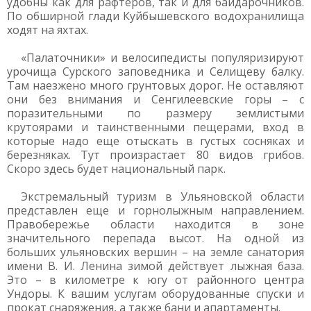
удобны как для рафтеров, так и для байдарочников.
По обширной глади Куйбышевского водохранилища
ходят на яхтах.
«Палаточники» и велосипедисты популяризируют
урочища Сурского заповедника и Селищеву балку.
Там наезжено много грунтовых дорог. Не оставляют
они без внимания и Сенгилеевские горы – с
поразительными по размеру землистыми
крутоярами и таинственными пещерами, вход в
которые надо еще отыскать в густых сосняках и
березняках. Тут произрастает 80 видов грибов.
Скоро здесь будет национальный парк.
Экстремальный туризм в Ульяновской области
представлен еще и горнолыжным направлением.
Правобережье области находится в зоне
значительного перепада высот. На одной из
больших ульяновских вершин – на земле санатория
имени В. И. Ленина зимой действует лыжная база.
Это – в километре к югу от районного центра
Ундоры. К вашим услугам оборудованные спуски и
прокат снаряжения, а также бани и апартаменты.