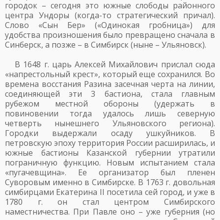
городок – сегодня это южные слободы районного
центра Ундоры (когда-то стратегический причал).
Слово «Сын Бер» («Одинокая гробница») для
удобства произношения было превращено сначала в
Синберск, а позже – в Симбирск (ныне – Ульяновск).
В 1648 г. царь Алексей Михайлович прислал сюда
«напрестольный крест», который еще сохранился. Во
времена восстания Разина засечная черта на линии,
соединяющей эти 3 бастиона, стала главным
рубежом местной обороны (удержать в
повиновении тогда удалось лишь северную
четверть нынешнего Ульяновского региона).
Городки выдержали осаду ушкуйников. В
петровскую эпоху территория России расширилась, и
южные бастионы Казанской губернии утратили
пограничную функцию. Новым испытанием стала
«пугачевщина». Ее организатор был пленен
Суворовым именно в Симбирске. В 1763 г. довольная
симбирцами Екатерина II посетила сей город, и уже в
1780 г. он стал центром Симбирского
наместничества. При Павле оно – уже губерния (но