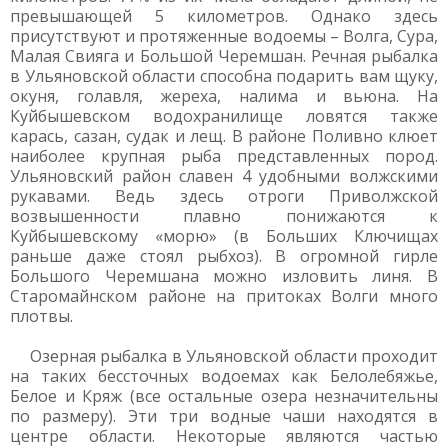
превышающей 5 километров. Однако здесь
присутствуют и протяженные водоемы – Волга, Сура,
Малая Свияга и Большой Черемшан. Речная рыбалка
в Ульяновской области способна подарить вам щуку,
окуня, голавля, жереха, налима и вьюна. На
Куйбышевском водохранилище ловятся также
карась, сазан, судак и лещ. В районе Поливно клюет
наиболее крупная рыба представленных пород.
Ульяновский район славен 4 удобными волжскими
рукавами. Ведь здесь отроги Приволжской
возвышенности плавно понижаются к
Куйбышевскому «морю» (в Больших Ключищах
раньше даже стоял рыбхоз). В огромной гирле
Большого Черемшана можно изловить линя. В
Старомайнском районе на притоках Волги много
плотвы.
Озерная рыбалка в Ульяновской области проходит
на таких бессточных водоемах как Белолебяжье,
Белое и Кряж (все остальные озера незначительны
по размеру). Эти три водные чаши находятся в
центре области. Некоторые являются частью