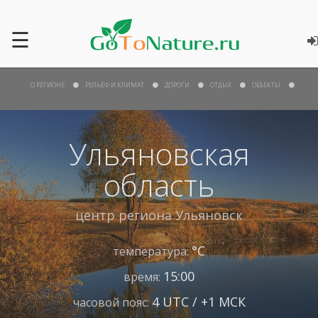
☰
О РЕГИОНЕ
РЕЛЬЕФ И КЛИМАТ
ДОРОГИ
ОТДЫХ
ОБЪЕКТЫ
Ульяновская
область
центр региона
Ульяновск
°С
температура:
15:00
время:
4 UTC / +1 МСК
часовой пояс: