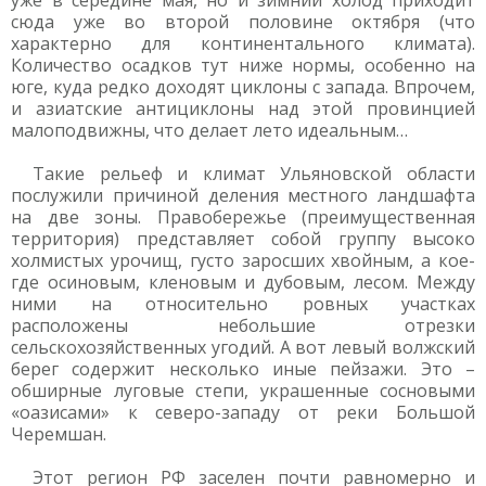
уже в середине мая, но и зимний холод приходит
сюда уже во второй половине октября (что
характерно для континентального климата).
Количество осадков тут ниже нормы, особенно на
юге, куда редко доходят циклоны с запада. Впрочем,
и азиатские антициклоны над этой провинцией
малоподвижны, что делает лето идеальным…
Такие рельеф и климат Ульяновской области
послужили причиной деления местного ландшафта
на две зоны. Правобережье (преимущественная
территория) представляет собой группу высоко
холмистых урочищ, густо заросших хвойным, а кое-
где осиновым, кленовым и дубовым, лесом. Между
ними на относительно ровных участках
расположены небольшие отрезки
сельскохозяйственных угодий. А вот левый волжский
берег содержит несколько иные пейзажи. Это –
обширные луговые степи, украшенные сосновыми
«оазисами» к северо-западу от реки Большой
Черемшан.
Этот регион РФ заселен почти равномерно и