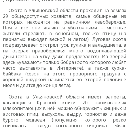
Охота в Ульяновской области проходит на землях
29 общедоступных хозяйств, самые обширные из
которых находятся на равнинном левобережье.
Почти все они являются убыточными – местные
жители стреляют, в основном, только птицу (на
пернатых выходят весной и летом). Луговая охота
подразумевает отстрел гуся, кулика и вальдшнепа, а
на озерах правобережья много водоплавающей
дичи (сезон на утку даже продлевается). Из зверей
здесь «уважают» только бобра (фото которого любят
часто выставлять в Интернете), а также сурка-
байбака (сезон на этого проворного грызуна с
хорошей шкуркой начинается во второй половине
июля и длится до конца лета).
Охота в Ульяновской области имеет запреты,
касающиеся Красной книги. Из промысловых
млекопитающих в ней можно обнаружить хищных и
аистовых птиц, выхухоль, выдру, горностая и даже
бурого медведя (популяция которого резко
снизилась – следы косолапого хищника сейчас