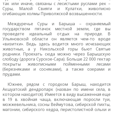
так или иначе, связаны с лесистыми руслами рек –
Суры, Малой Свияги и Кулатки, живописно
огибающих холмы Приволжской возвышенности.
Междуречье Суры и Барыша – охраняемый
государством пятачок местной земли, где вы
проведете идеальный отдых на природе. В
Ульяновской области он является чем-то вроде
«визитки». Ведь здесь водится много исчезающих
животных, а у Никольской горы бьют Святые
родники. Проехать сюда можно через Барышскую
слободу (дорога Сурское-Сара). Больше 22 000 гектар
покрыты живописными пойменными лесами
(березняками и сосняками), а также озерами и
прудами.
Южнее, рядом с городком Барыш, находится
Акшуатский дендропарк (назван по имени села, в
котором находится). Имеется в виду высаженная еще
в 19 в. хвойная чаща, включающая поросли туи,
можжевельника, сосны Веймутова, сибирской пихты,
магонии, сибирского кедра, перистолистной ольхи и