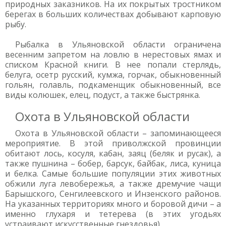
природных заказников. На их покрытых тростником
берегах в больших количествах добывают карповую
рыбу.
Рыбалка в Ульяновской области ограничена
весенним запретом на ловлю в нерестовых ямах и
списком Красной книги. В нее попали стерлядь,
белуга, осетр русский, кумжа, горчак, обыкновенный
гольян, голавль, подкаменщик обыкновенный, все
виды колюшек, елец, подуст, а также быстрянка.
Охота в Ульяновской области
Охота в Ульяновской области – запоминающееся
мероприятие. В этой приволжской провинции
обитают лось, косуля, кабан, заяц (беляк и русак), а
также пушнина – бобер, барсук, байбак, лиса, куница
и белка. Самые большие популяции этих животных
обжили луга левобережья, а также дремучие чащи
Барышского, Сенгилеевского и Инзенского районов.
На указанных территориях много и боровой дичи – а
именно глухаря и тетерева (в этих угодьях
устраивают искусственные гнездовья).