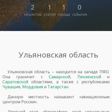
2
1
1
0
объектов
статей
города
события
Ульяновская область
Ульяновская область – находится на западе ПФО.
Она граничит с
Самарской
,
Пензенской
и
Саратовской
областями, а также с республиками
Чувашия
,
Мордовия
и
Татарстан
.
Данную местность называют «авиационным
центром России».
Древний этап «биографии» края неразрывно