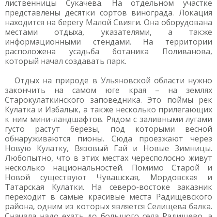
лиственницы Сукачева. На отдельном участке
представлены десятки сортов винограда. Локация
находится на берегу Малой Свияги. Она оборудована
местами отдыха, указателями, а также
информационными стендами. На территории
расположена усадьба ботаника Поливанова,
который начал создавать парк.
Отдых на природе в Ульяновской области нужно
закончить на самом юге края – на землях
Старокулаткинского заповедника. Это поймы рек
Кулатка и Избалык, а также несколько прилегающих
к ним мини-ландшафтов. Рядом с заливными лугами
густо растут березы, под которыми весной
обнаруживаются пионы. Сюда проезжают через
Новую Кулатку, Вязовый Гай и Новые Зимницы.
Любопытно, что в этих местах чересполосно живут
несколько национальностей. Помимо Старой и
Новой существуют Чувашская, Мордовская и
Татарская Кулатки. На северо-востоке заказник
переходит в самые красивые места Радищевского
района, одним из которых является Селищева балка.
Сначала надо ехать до большого села Радищево, а