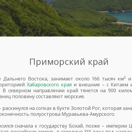
Приморский край
2
 Дальнего Востока, занимает около 166 тысяч км
и 
ерриторией
Хабаровского края
и внешние – с Китаем и
 В северном направлении край тянется на 900 кило
раниц половину составляют морские.
раскинулся на сопках в бухте Золотой Рог, которая за
 оконечность полуострова Муравьева-Амурского.
ился сначала к государству Бохай, позже – империи Ц
став российских земель в середине XIX века под назв