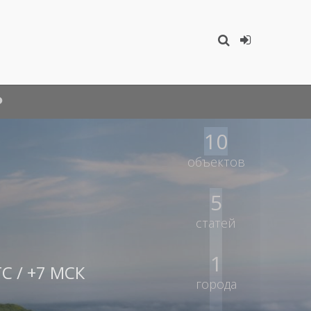
10
объектов
5
статей
1
C / +7 МСК
города