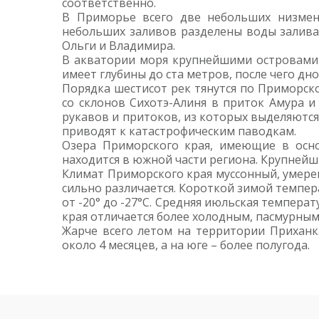
соответственно.
В Приморье всего две небольших низменн
небольших заливов разделены воды залива
Ольги и Владимира.
В акватории моря крупнейшими островами я
имеет глубины до ста метров, после чего дно
Порядка шестисот рек тянутся по Приморско
со склонов Сихотэ-Алиня в приток Амура и
рукавов и притоков, из которых выделяются 
приводят к катастрофическим паводкам.
Озера Приморского края, имеющие в осно
находится в южной части региона. Крупнейш
Климат Приморского края муссонный, умере
сильно различается. Короткой зимой темпера
от -20° до -27°С. Средняя июльская темпер
края отличается более холодным, пасмурным
Жарче всего летом на территории Приханк
около 4 месяцев, а на юге – более полугода.