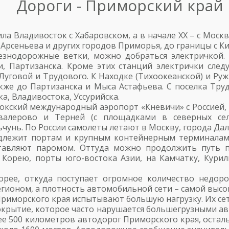
Дороги - Приморский край
ила Владивосток с Хабаровском, а в начале XX – с Мос
 Арсеньева и других городов Приморья, до границы с К
езнодорожные ветки, можно добраться электричкой
и, Партизанска. Кроме этих станций электрички сле
уговой и Трудового. К Находке (Тихоокеанской) и Ру
кже до Партизанска и Мыса Астафьева. С поселка Тру
а, Владивостока, Уссурийска.
кский международный аэропорт «Кневичи» с Россией,
валерово и Терней (с площадками в северных се
ьчунь. По России самолеты летают в Москву, города Да
адлежит портам и крупным контейнерным терминалам.
ставляют паромом. Оттуда можно продолжить путь п
 Корею, порты юго-востока Азии, на Камчатку, Кури
орее, откуда поступает огромное количество недор
оном, а плотность автомобильной сети – самой высок
иморского края испытывают большую нагрузку. Их сеть
окрытие, которое часто нарушается большегрузными а
ее 500 километров автодорог Приморского края, остал