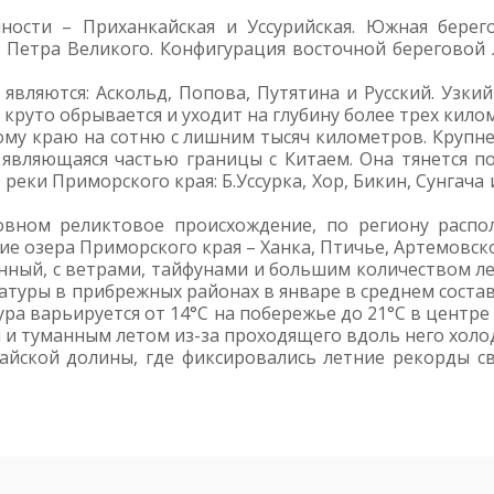
ости – Приханкайская и Уссурийская. Южная берего
 Петра Великого. Конфигурация восточной береговой 
вляются: Аскольд, Попова, Путятина и Русский. Узк
 круто обрывается и уходит на глубину более трех кило
му краю на сотню с лишним тысяч километров. Крупне
 являющаяся частью границы с Китаем. Она тянется 
реки Приморского края: Б.Уссурка, Хор, Бикин, Сунгача
вном реликтовое происхождение, по региону распо
ие озера Приморского края – Ханка, Птичье, Артемовско
нный, с ветрами, тайфунами и большим количеством ле
туры в прибрежных районах в январе в среднем составля
атура варьируется от 14°C на побережье до 21°C в цент
 и туманным летом из-за проходящего вдоль него холо
айской долины, где фиксировались летние рекорды св