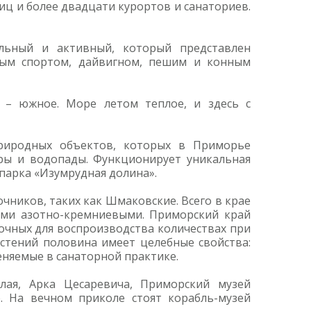
иц и более двадцати курортов и санаториев.
льный и активный, который представлен
ным спортом, дайвигном, пешим и конным
 – южное. Море летом теплое, и здесь с
природных объектов, которых в Приморье
еры и водопады. Функционирует уникальная
парка «Изумрудная долина».
ников, таких как Шмаковские. Всего в крае
ыми азотно-кремниевыми. Приморский край
очных для воспроизводства количествах при
астений половина имеет целебные свойства:
еняемые в санаторной практике.
лая, Арка Цесаревича, Приморский музей
е. На вечном приколе стоят корабль-музей