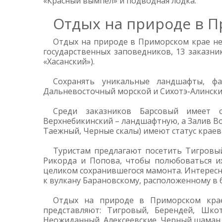
«Красный вымпел» и подводная лодка.
Отдых на природе в П
Отдых на природе в Приморском крае не
государственных заповедников, 13 заказник
«Хасанский»).
Сохранять уникальные ландшафты, фа
Дальневосточный морской и Сихотэ-Алинск
Среди заказников Барсовый имеет с
Верхнебикинский – ландшафтную, а Залив Во
Таежный, Черные скалы) имеют статус крае
Туристам предлагают посетить Тигровый
Рикорда и Попова, чтобы полюбоваться и
целиком сохранившегося мамонта. Интересно
к вулкану Барановскому, расположенному в 
Отдых на природе в Приморском крае
представляют: Тигровый, Берендей, Шкот
Неожиданный, Алексеевские, Черный шаман,