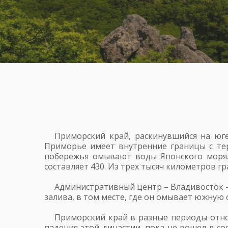
Приморский край, раскинувшийся на юге
Приморье имеет внутренние границы с т
побережья омывают воды Японского моря.
составляет 430. Из трех тысяч километров г
Административный центр – Владивосток – 
залива, в том месте, где он омывает южную
Приморский край в разные периоды относ
падения этой династии, пока не вошел в со