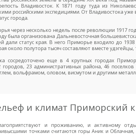
епость Владивосток. К 1871 году туда из Николаев
ими российскими экспедициями. От Владивостока уже в
атус города.
ья через несколько недель после революции 1917 года
году была организована Дальневосточная большевистска
 ей дали статус края. В него Приморье входило до 1938
ая около полутора тысяч составляют вместе удэгейцы, 
ка сосредоточено еще в 4 крупных городах Приморск
 городов, 23 административных района, 46 поселков
углем, вольфрамом, оловом, висмутом и другими метал
ельеф и климат Приморский 
лагоприятствуют и проживанию, и активному отды
аивысшими точками считаются горы Аник и Облачная, 