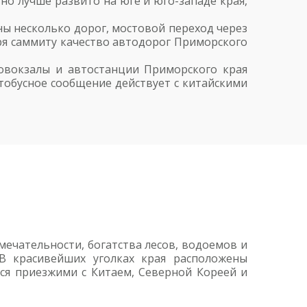
о лучше развито на юге и юго-западе края,
ны несколько дорог, мостовой переход через
аря саммиту качество автодорог Приморского
овокзалы и автостанции Приморского края
тобусное сообщение действует с китайскими
ечательности, богатства лесов, водоемов и
В красивейших уголках края расположены
ся приезжими с Китаем, Северной Кореей и