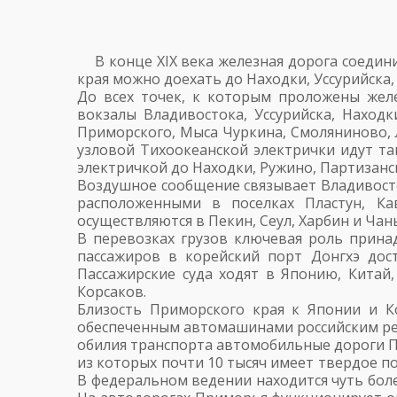
В конце XIX века железная дорога соедин
края можно доехать до Находки, Уссурийска,
До всех точек, к которым проложены жел
вокзалы Владивостока, Уссурийска, Находк
Приморского, Мыса Чуркина, Смоляниново, Л
узловой Тихоокеанской электрички идут та
электричкой до Находки, Ружино, Партизанск
Воздушное сообщение связывает Владивосто
расположенными в поселках Пластун, Ка
осуществляются в Пекин, Сеул, Харбин и Чан
В перевозках грузов ключевая роль прин
пассажиров в корейский порт Донгхэ до
Пассажирские суда ходят в Японию, Китай,
Корсаков.
Близость Приморского края к Японии и К
обеспеченным автомашинами российским реги
обилия транспорта автомобильные дороги Пр
из которых почти 10 тысяч имеет твердое п
В федеральном ведении находится чуть бол