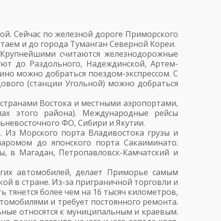
квой. Сейчас по железной дороге Приморского
итаем и до города Туманган Северной Кореи.
. Крупнейшими считаются железнодорожные
дуют до Раздольного, Надеждинской, Артем-
жино можно добраться поездом-экспрессом. С
дового (станции Угольной) можно добраться
 странами Востока и местными аэропортами,
лах этого района). Международные рейсы
льневосточного ФО, Сибири и Якутии.
 Из Морского порта Владивостока грузы и
аромом до японского порта Сакаиминато.
лы, в Магадан, Петропавловск-Камчатский и
огих автомобилей, делает Приморье самым
ой в стране. Из-за приграничной торговли и
 тянется более чем на 16 тысяч километров,
втомобилями и требует постоянного ремонта.
ьные относятся к муниципальным и краевым.