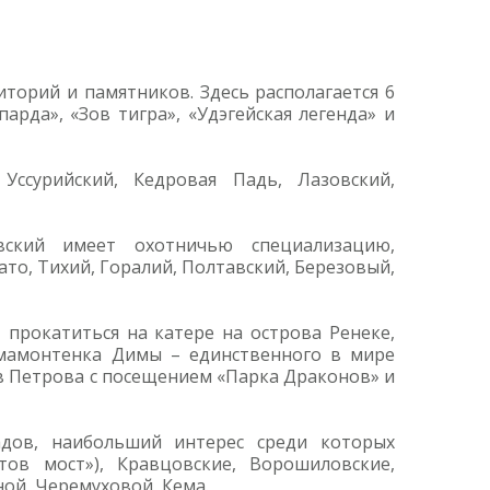
торий и памятников. Здесь располагается 6
арда», «Зов тигра», «Удэгейская легенда» и
Уссурийский, Кедровая Падь, Лазовский,
вский имеет охотничью специализацию,
то, Тихий, Горалий, Полтавский, Березовый,
 прокатиться на катере на острова Ренеке,
 мамонтенка Димы – единственного в мире
ов Петрова с посещением «Парка Драконов» и
дов, наибольший интерес среди которых
тов мост»), Кравцовские, Ворошиловские,
ой, Черемуховой, Кема.