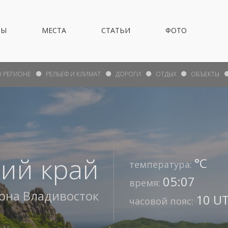
НЫ
МЕСТА
СТАТЬИ
ФОТО
О РЕГИОНЕ
РЕЛЬЕФ И КЛИМАТ
ДОРОГИ
ОТДЫХ
ОБЪЕКТЫ
ий край
°С
температура:
05:07
время:
иона
Владивосток
10 UT
часовой пояс: