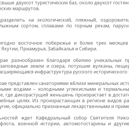
выше двухсот туристических баз, около двухсот гостин
ческих маршрутов.
азделить на экологический, пляжный, оздоровите
лыжным сортом, сплавами по горным рекам, парус
игодно восточное побережье и более трех месяцев
Якутии, Приамурья, Забайкалья и Сибири.
крае разнообразен благодаря обилию уникальных 
– заповедные земли и озера, потухшие вулканы, пещ
расширяющаяся инфраструктура русского исторического 
е представлен санаториями вблизи минеральных источ
бными водами – холодными углекислыми и термальн
ре, где дикорастущий женьшень произрастает в достат
чебных целях. Из произрастающих в регионе видов р
другие, официально признанные лекарственными и прим
ьностей ждет Кафедральный собор Святителя Нико
 флота, военной истории, автомотостарины и други