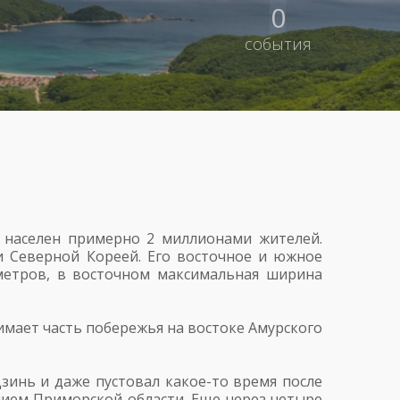
0
события
населен примерно 2 миллионами жителей.
 Северной Кореей. Его восточное и южное
метров, в восточном максимальная ширина
нимает часть побережья на востоке Амурского
зинь и даже пустовал какое-то время после
анием Приморской области. Еще через четыре