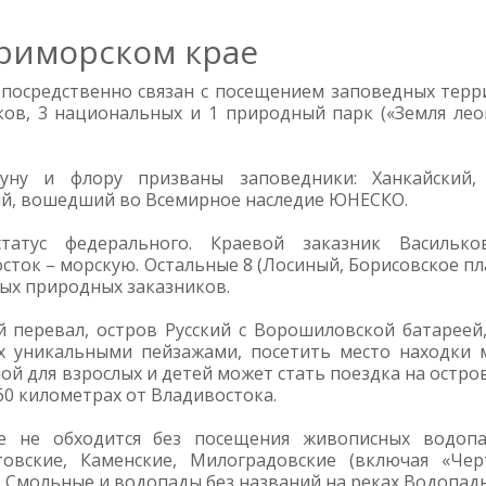
риморском крае
посредственно связан с посещением заповедных терри
ов, 3 национальных и 1 природный парк («Земля леоп
уну и флору призваны заповедники: Ханкайский, 
ий, вошедший во Всемирное наследие ЮНЕСКО.
татус федерального. Краевой заказник Василько
сток – морскую. Остальные 8 (Лосиный, Борисовское пла
вых природных заказников.
 перевал, остров Русский с Ворошиловской батареей,
х уникальными пейзажами, посетить место находки
й для взрослых и детей может стать поездка на остр
60 километрах от Владивостока.
 не обходится без посещения живописных водопа
овские, Каменские, Милоградовские (включая «Чер
 Смольные и водопады без названий на реках Водопадн