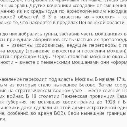
нных эрзян. Другие кочевники «создали» от смешения 
именно из их среды (судя по археологическим находк
вской областей. В 3 в. известны их «поселки» – с
ько те, что находятся в пределах Пензенской области –
о них добрались гунны, заставив часть мокшанских во
сы принудили аборигенов стать частью их протогосуд
 в. – известны «содовиксы», ведущие переговоры с 
на мордву (эрзянские княжества и поселения мокшан).
тся с приходом Орды. Через столетие мокшане оказы
енности – вместе с пензенскими мокшанами они «сфор
население переходит под власть Москвы. В начале 17 в.
вым из которых стало нынешнее Беково. Затем соор
ение на стратегическом водном узле – месте слияния 
их войнах. В 18 столетии Пензенская провинция Каз
ая губерния, не менявшая своих границ до 1928 г. В
ьшевики даже сделали из этой административной еди
е, особенно во время ВОВ). Свои нынешние границы 
ия.