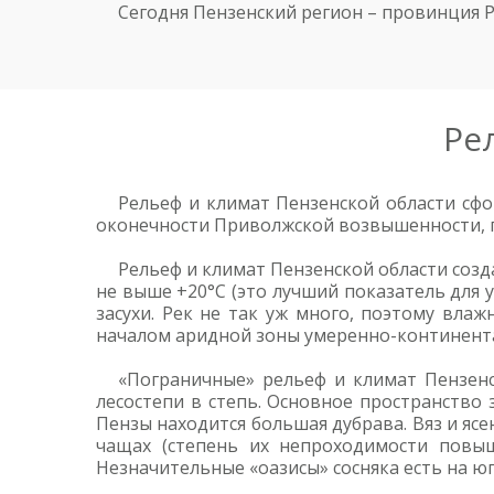
Сегодня Пензенский регион – провинция Ро
Ре
Рельеф и климат Пензенской области сф
оконечности Приволжской возвышенности, 
Рельеф и климат Пензенской области созд
не выше +20°C (это лучший показатель для
засухи. Рек не так уж много, поэтому вла
началом аридной зоны умеренно-континента
«Пограничные» рельеф и климат Пензенс
лесостепи в степь. Основное пространство
Пензы находится большая дубрава. Вяз и ясе
чащах (степень их непроходимости повыш
Незначительные «оазисы» сосняка есть на юг