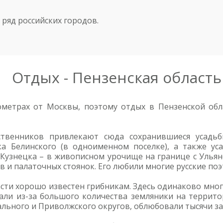
ряд российских городов.
Отдых - Пензенская область
ометрах от Москвы, поэтому отдых в Пензенской об
ственников привлекают сюда сохранившиеся усадь
ка Белинского (в одноименном поселке), а также ус
 Кузнецка – в живописном урочище на границе с Улья
 и палаточных стоянок. Его любили многие русские поэ
ти хорошо известен грибникам. Здесь одинаково много
ли из-за большого количества земляники на территор
ального и Приволжского округов, облюбовали тысячи з