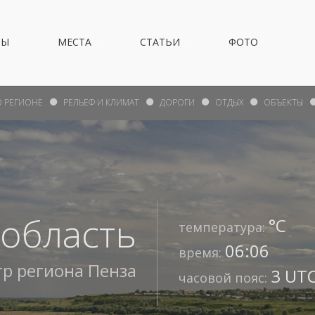
НЫ
МЕСТА
СТАТЬИ
ФОТО
О РЕГИОНЕ
РЕЛЬЕФ И КЛИМАТ
ДОРОГИ
ОТДЫХ
ОБЪЕКТЫ
 область
°С
температура:
06:06
время:
тр региона
Пенза
3 UTC
часовой пояс: