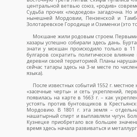
центральной ветвью союз, «родив» совреме
Судьба прочих «людоедов» загадочна. Но 
нынешней Мордовии, Пензенской и Тамбо
Золотаревское Городище и Озименки (это тол
Мокшане жили родовым строем. Первыми д
хазары успешно собирали здесь дань. Бурта
знати у мокшан происходило только в 11
булгаров сократить политическое влияние 
деревни своей территорией. Планы нарушаю
сейчас татары здесь на 3-м месте по числ
языка).
После известных событий 1552 г. местное 
«засечные черты» и сеть укреплений, пер
появилась на карте в 1663 г. – как укрепл
устоять против бунтовщиков в Крестьянск
Мордовию. В 1801 г. эта земля – отдельн
нашатырный спирт и выплавляли чугун. Бол
Кузнецке приобретало все большее значени
время здесь начала развиваться и металлург