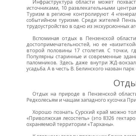
Инфраструктура области может похваст
источниками, 10 развлекательными центра
Туризм в регионе контролируют 4 «генера
событийном туризме. Среди жителей Пензы
трудоустройство в одно из экскурсионных аг
Вспоминая отдых в Пензенской области
достопримечательностей, но ее «визиткой
второй половины 17 столетия. С точки, г
Популярны старинные и современные здани
паломников. Здесь даже внутри ЖД-вокзал
усадьба. А в честь В. Белинского назван парк
Отды
Отдых на природе в Пензенской области
Редколесьям и чащам западного кусочка Пр
Хорошо познать Сурский край можно толь
«Приволжская лесостепь» (это 8326 гектар
охраняемой территории «Тарханы».