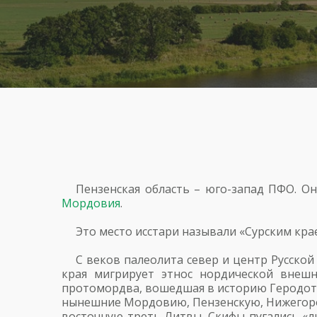
Пензенская область – юго-запад ПФО. О
Мордовия
.
Это место исстари называли «Сурским кра
С веков палеолита север и центр Русско
края мигрирует этнос нордической внешн
протомордва, вошедшая в историю Геродота
нынешние Мордовию, Пензенскую, Нижегородс
восточную треть Литвы. Скифы пугались «