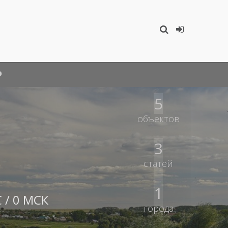
5
объектов
3
статей
1
 / 0 МСК
города