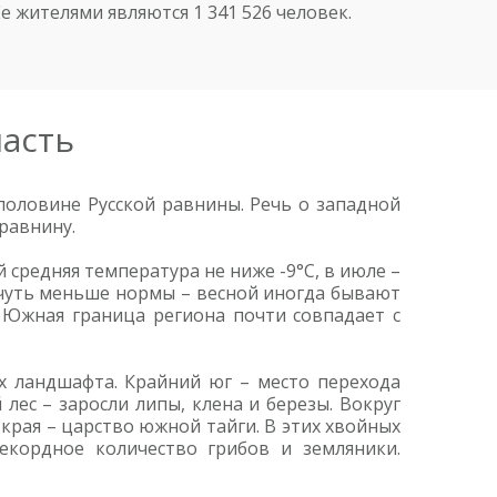
е жителями являются 1 341 526 человек.
ласть
половине Русской равнины. Речь о западной
равнину.
средняя температура не ниже -9°C, в июле –
 чуть меньше нормы – весной иногда бывают
. Южная граница региона почти совпадает с
х ландшафта. Крайний юг – место перехода
ес – заросли липы, клена и березы. Вокруг
 края – царство южной тайги. В этих хвойных
екордное количество грибов и земляники.