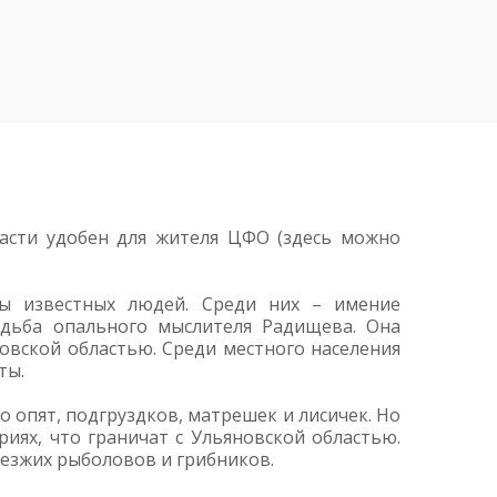
ласти удобен для жителя ЦФО (здесь можно
бы известных людей. Среди них – имение
адьба опального мыслителя Радищева. Она
новской областью. Среди местного населения
ты.
 опят, подгруздков, матрешек и лисичек. Но
иях, что граничат с Ульяновской областью.
аезжих рыболовов и грибников.