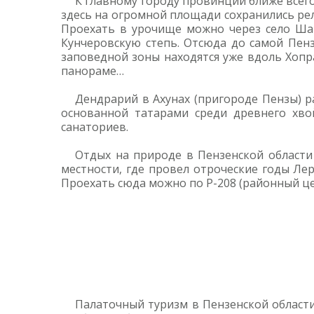
К главному городу провинции ближе всего
здесь на огромной площади сохранились рел
Проехать в урочище можно через село Ша
Кунчеровскую степь. Отсюда до самой Пенз
заповедной зоны находятся уже вдоль Хопр
панораме…
Дендрарий в Ахунах (пригороде Пензы) р
основанной татарами среди древнего хвой
санаториев.
Отдых на природе в Пензенской области
местности, где провел отроческие годы Лер
Проехать сюда можно по Р-208 (районный це
Палаточный туризм в Пензенской област