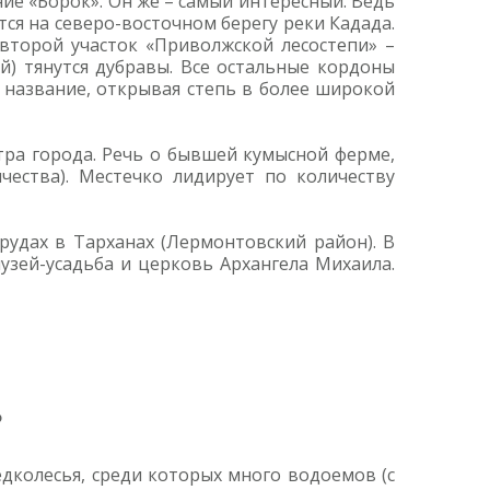
ие «Борок». Он же – самый интересный. Ведь
ся на северо-восточном берегу реки Кадада.
торой участок «Приволжской лесостепи» –
й) тянутся дубравы. Все остальные кордоны
 название, открывая степь в более широкой
тра города. Речь о бывшей кумысной ферме,
чества). Местечко лидирует по количеству
рудах в Тарханах (Лермонтовский район). В
музей-усадьба и церковь Архангела Михаила.
ь
дколесья, среди которых много водоемов (с