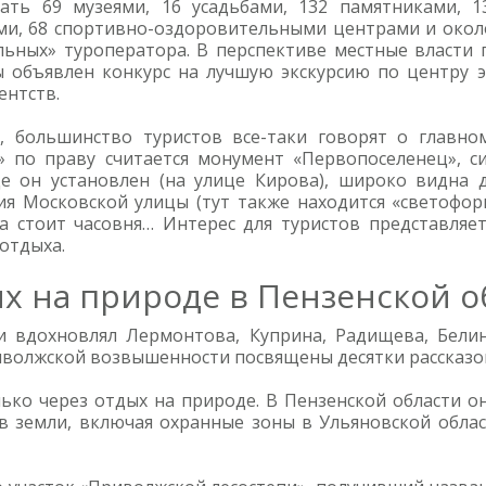
ать 69 музеями, 16 усадьбами, 132 памятниками, 
ми, 68 спортивно-оздоровительными центрами и около
льных» туроператора. В перспективе местные власти
 объявлен конкурс на лучшую экскурсию по центру э
ентств.
, большинство туристов все-таки говорят о главном
» по праву считается монумент «Первопоселенец», 
де он установлен (на улице Кирова), широко видна
я Московской улицы (тут также находится «светофорн
а стоит часовня… Интерес для туристов представляет
 отдыха.
х на природе в Пензенской о
 вдохновлял Лермонтова, Куприна, Радищева, Белин
иволжской возвышенности посвящены десятки рассказов
ко через отдых на природе. В Пензенской области он
ов земли, включая охранные зоны в Ульяновской облас