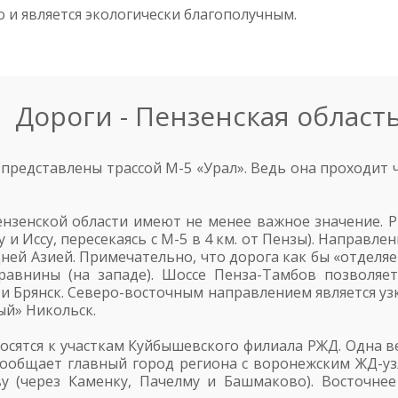
 и является экологически благополучным.
Дороги - Пензенская област
представлены трассой М-5 «Урал». Ведь она проходит 
зенской области имеют не менее важное значение. Р-
 и Иссу, пересекаясь с М-5 в 4 км. от Пензы). Направл
ней Азией. Примечательно, что дорога как бы «отделя
 равнины (на западе). Шоссе Пенза-Тамбов позволяе
и Брянск. Северо-восточным направлением является узк
ый» Никольск.
осятся к участкам Куйбышевского филиала РЖД. Одна в
 сообщает главный город региона с воронежским ЖД-у
ву (через Каменку, Пачелму и Башмаково). Восточне