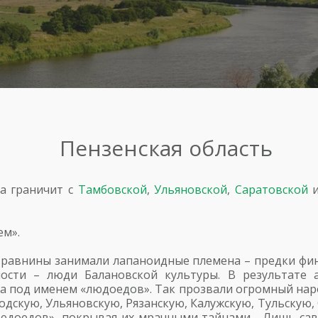
Пензенская область
на граничит с
Тамбовской
,
Ульяновской
,
Саратовской
ем».
й равнины занимали лапаноидные племена – предки фи
ости – люди Балановской культуры. В результате ас
 под именем «людоедов». Так прозвали огромный народ
кую, Ульяновскую, Рязанскую, Калужскую, Тульскую, 
людоедов», покрывая их мрачными тайнами… Лишь савр