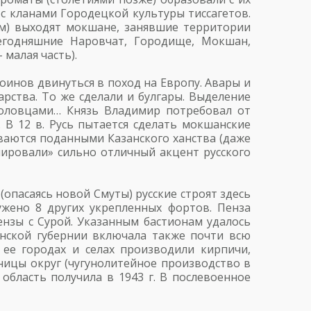
с кланами Городецкой культуры тиссагетов.
ам) выходят мокшане, занявшие территории
егодняшние Наровчат, Городище, Мокшан,
 малая часть).
инов двинуться в поход на Европу. Авары и
арства. То же сделали и булгары. Выделение
половцами… Князь Владимир потребовал от
 В 12 в. Русь пытается сделать мокшанские
ваются поданными Казанского ханства (даже
мировали» сильно отличный акцент русского
 (опасаясь новой Смуты) русские строят здесь
ужено 8 других укрепленных фортов. Пенза
Пензы с Сурой. Указанным бастионам удалось
анской губернии включала также почти всю
 ее городах и селах производили кирпичи,
ницы округ (чугунолитейное производство в
область получила в 1943 г. В послевоенное