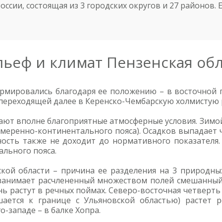
ссии, состоящая из 3 городских округов и 27 районов. Е
льеф и климат Пензенская об
ормировались благодаря ее положению – в восточной 
переходящей далее в Керенско-Чембарскую холмистую 
ают вполне благоприятные атмосферные условия. Зимой 
 умеренно-континентального пояса). Осадков выпадает
жность также не доходит до нормативного показателя
льного пояса.
кой области – причина ее разделения на 3 природны
 занимает расчлененный множеством полей смешанный л
нь растут в речных поймах. Северо-восточная четверть
ается к границе с Ульяновской областью) растет р
о-западе – в балке Хопра.