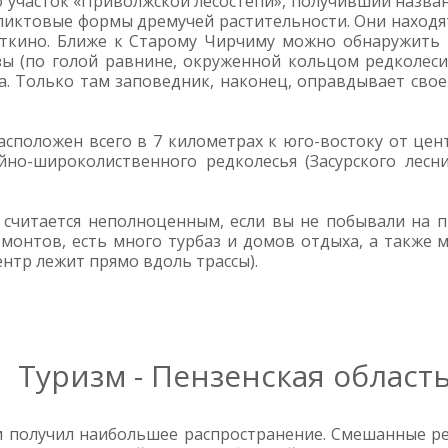
 участок «Приволжской лесостепи», получивший назван
иктовые формы дремучей растительности. Они находят
ткино. Ближе к Старому Чирчиму можно обнаружить в
ы (по голой равнине, окруженной кольцом редколеси
а. Только там заповедник, наконец, оправдывает свое
асположен всего в 7 километрах к юго-востоку от цен
но-широколиственного редколесья (Засурского лесни
 считается неполноценным, если вы не побывали на п
монтов, есть много турбаз и домов отдыха, а также 
нтр лежит прямо вдоль трассы).
Туризм - Пензенская област
и получил наибольшее распространение. Смешанные ре