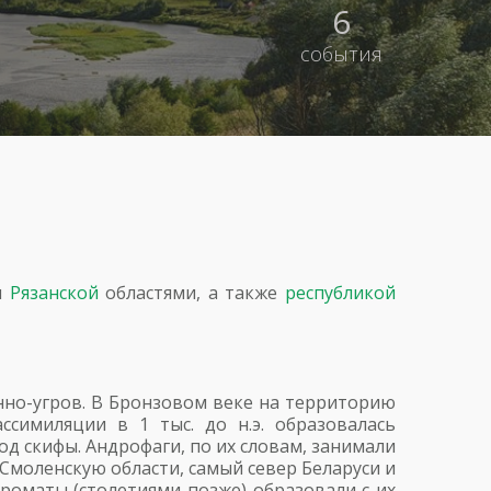
6
события
и
Рязанской
областями, а также
республикой
нно-угров. В Бронзовом веке на территорию
симиляции в 1 тыс. до н.э. образовалась
 скифы. Андрофаги, по их словам, занимали
Смоленскую области, самый север Беларуси и
оматы (столетиями позже) образовали с их