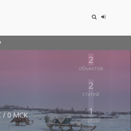
2
объектов
2
статей
1
 / 0 МСК
города