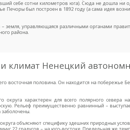
ивший себе сотни километров юга). Сюда не дошла ни од
тье Печоры был построен в 1892 году (а сама идея воз
и – земля, управляющаяся различными органами правит
ного района.
 и климат Ненецкий автономн
 его восточная половина. Он находится на побережье 
 округа характерен для всего полярного севера на
скую. Рельеф преимущественно равнинный – выступае
 заболочены.
округа объясняют специфику здешних природных услови
минус 22 градусов – на юго-востоке. Предельная же темп