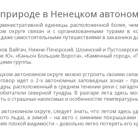
 природе в Ненецком автоном
дминистративной единицы, расположенной более, чем
м округе связан и с организованными турами в коч
и даже самостоятельными путешествиями в заказники д
ров Вайгач, Нижне-Печорский, Шоинский и Пустозерски
ре Ю», «Каньон Большие Ворота», «Каменный город», 
щими группы.
ецком автономном округе можно устроить своими силам
говор идет о 2-х автономных заповедных зонах – пр
дры, расположенный в среднем течении реки с загад
обитатели северной тундры. В разгаре лета здесь мо
ть о страшных насекомых и особенностях температурны
автономном округе, следует знать, что летом здесь 
ото льда), а зимой – на авто с зимними покрышками
ях плохой видимости – довольно легко потерять его кр