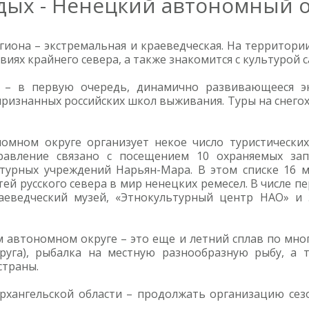
дых - Ненецкий автономный о
гиона – экстремальная и краеведческая. На территори
виях крайнего севера, а также знакомится с культурой 
 – в первую очередь, динамично развивающееся э
 признанных российских школ выживания. Туры на снего
омном округе организует некое число туристически
равление связано с посещением 10 охраняемых зап
турных учреждений Нарьян-Мара. В этом списке 16 му
й русского севера в мир ненецких ремесел. В числе 
аеведческий музей, «Этнокультурный центр НАО» и 
м автономном округе – это еще и летний сплав по мно
руга), рыбалка на местную разнообразную рыбу, а 
страны.
Архангельской области – продолжать организацию се