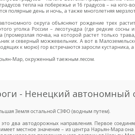
адусов тепла на побережье и 16 градусов – на юго-вос
ся полярные день и ночь, а также многолетняя мерзлот
автономного округа объясняют рождение трех растит
этого уголка России – лесотундра (где редкие сосны
ра (промерзлая почва, на которой растет только трав
ьник и северный можжевельник. А вот в Малоземельск
одящих к морю) гор встречаются заросли кустарника, а
арьян-Мар, окруженный таежным лесом.
оги - Ненецкий автономный 
льшая Земля остальной СЗФО (водным путем).
это два автодорожных направления. Первое соединяет
 имеет местное значение – из центра Нарьян-Мара он