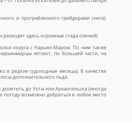
 – от Поселка Искателей до дальнего лагеря
ного и програбленного грейдерами снега).
 разводят здесь огромные стада оленей).
олки округа с Нарьян-Маром. По ним также
нарьянмарцы летают, по большей части, на
о в редкие судоходные месяцы). В качестве
олосы дополнительного льда.
долететь до Ухты или Архангельска (иногда
ю погоду возможно добраться в любое место