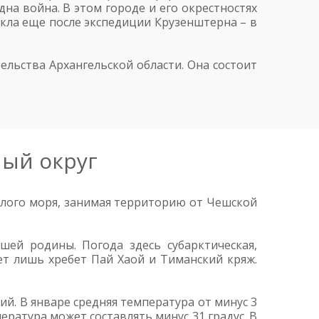
на война. В этом городе и его окрестностях
никла еще после экспедиции Крузенштерна – в
ельства Архангельской области. Она состоит
ый округ
Белого моря, занимая территорию от Чешской
шей родины. Погода здесь субарктическая,
т лишь хребет Пай Хаой и Тиманский кряж.
й. В январе средняя температура от минус 3
ература может составлять минус 31 градус. В