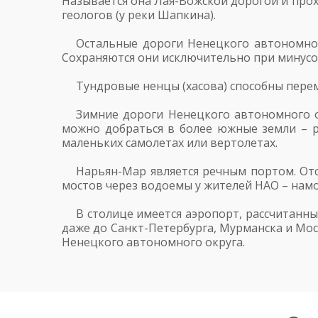
Называется она Лая-Вожской дорогой и прох
геологов (у реки Шапкина).
Остальные дороги Ненецкого автономног
Сохраняются они исключительно при минусо
Тундровые ненцы (хасова) способны перем
Зимние дороги Ненецкого автономного о
можно добраться в более южные земли – р
маленьких самолетах или вертолетах.
Нарьян-Мар является речным портом. Отс
мостов через водоемы у жителей НАО – нам
В столице имеется аэропорт, рассчитанн
даже до Санкт-Петербурга, Мурманска и Мо
Ненецкого автономного округа.