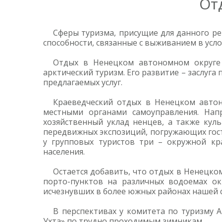
От
Сферы туризма, присущие для данного ре
способности, связанные с выживанием в усло
Отдых в Ненецком автономном округе
арктический туризм. Его развитие – заслуга
предлагаемых услуг.
Краеведческий отдых в Ненецком автон
местными органами самоуправления. Нап
хозяйственный уклад ненцев, а также куль
передвижных экспозиций, погружающих госте
у групповых туристов три – окружной кр
населения.
Остается добавить, что отдых в Ненецко
порто-пунктов на различных водоемах ок
исчезнувших в более южных районах нашей 
В перспективах у комитета по туризму 
Ухта» по трудно проходимым зимникам.