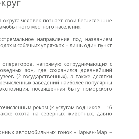
круг
и округа человек познает свои бесчисленные
самобытного местного населения.
кстремальное направление под названием
ходах и собачьих упряжках – лишь один пункт
х операторов, напрямую сотрудничающих с
оведных зон, где сохранился древнейший
зеев (2 государственных), а также десятки
перечисленных заведений наиболее популярны
экспозиция, посвященная быту поморского
гочисленным рекам (к услугам водников – 16
также охота на северных животных, давно
зонных автомобильных гонок «Нарьян-Мар –