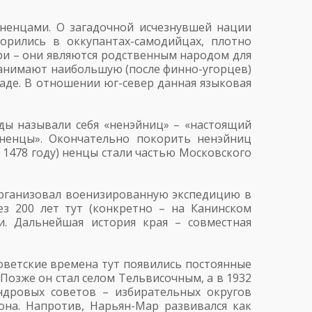
 ненцами. О загадочной исчезнувшей нации
ворились в оккупантах-самодийцах, плотно
ри – они являются родственным народом для
занимают наибольшую (после финно-угорцев)
паде. В отношении юг-север данная языковая
ы называли себя «ненэйниц» – «настоящий
ненцы». Окончательно покорить ненэйниц
 1478 году) ненцы стали частью Московского
 организовал военизированную экспедицию в
ез 200 лет тут (конкретно – на Канинском
и. Дальнейшая история края – совместная
 советские времена тут появились постоянные
Позже он стал селом Тельвисочным, а в 1932
ндровых советов – избирательных округов
на. Напротив, Нарьян-Мар развивался как