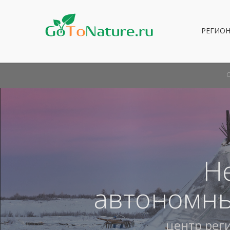
РЕГИО
Н
автономны
центр рег