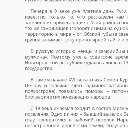
Печера в 9 веке уже платила дань Руси
известно только то, что рассказали нам 
заселивших прилегающие к Азии районы пол
тех же самодийцев (говорят с ними на одн
территорию в мире – от Обской губы (а сев
группа занимает зону приполярной тайги и 
В русскую историю ненцы и самодийцы 
мужчина». Поэтому уже в советские вре
Новгородской республике удалось лишь в 13
государства.
В самом начале XVI века князь Семен Ку
Печору и заложил здесь административный
полуострове) появились поморы – потомк
биография этих исчезающих народов.
С 19 века их земля входит в состав Мезе
поселения. Одно из них – бывший выселок Б
году превратился в рабочий поселок Нар
незастроенной деревнями земли, получив