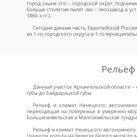
город (ныне это – городской округ, подчин
больше столетия пилят лес – лесозавод в ус
1860-х гг.).
Сегодня данная часть Европейской Росси
из 1-го городского округа и 1-го муниципаль
Рельеф
Данный участок Архангельской области –
губы до Байдарацкой губы.
Рельеф и климат Ненецкого автономного
переходящая на побережье в умеренно-мор
Большеземельская и Малоземельская тундра
Рельеф и климат Ненецкого автономного 
градусов холода на берегах Белого моря до 