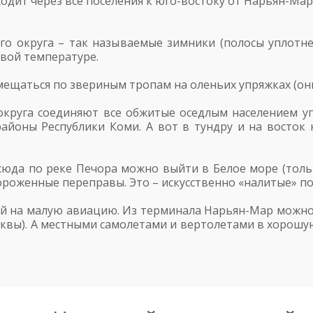
одит через все поселения к юго-востоку от Нарьян-Мара
о округа – так называемые зимники (полосы уплотнен
вой температуре.
ещаться по звериным тропам на оленьих упряжках (они
круга соединяют все обжитые оседлым населением уг
айоны Республики Коми. А вот в тундру и на восток 
юда по реке Печора можно выйти в Белое море (тольк
ороженные переправы. Это – искусственно «налитые» п
ый на малую авиацию. Из терминала Нарьян-Мар можно 
сквы). А местными самолетами и вертолетами в хорошу