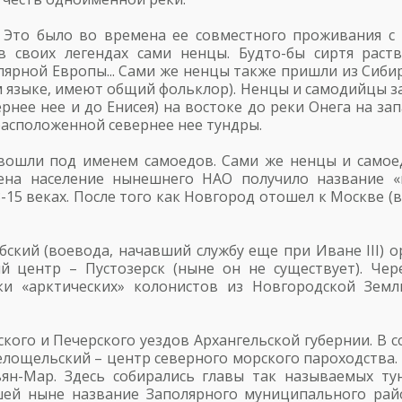
. Это было во времена ее совместного проживания с
в своих легендах сами ненцы. Будто-бы сиртя раст
ярной Европы... Сами же ненцы также пришли из Сиби
ом языке, имеют общий фольклор). Ненцы и самодийцы 
ернее нее и до Енисея) на востоке до реки Онега на за
расположенной севернее нее тундры.
вошли под именем самоедов. Сами же ненцы и самоед
мена население нынешнего НАО получило название «
-15 веках. После того как Новгород отошел к Москве (в
рбский (воевода, начавший службу еще при Иване III)
 центр – Пустозерск (ныне он не существует). Чер
и «арктических» колонистов из Новгородской Земл
нского и Печерского уездов Архангельской губернии. В
елощельский – центр северного морского пароходства. 
ьян-Мар. Здесь собирались главы так называемых ту
шей ныне название Заполярного муниципального райо