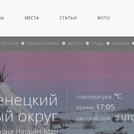
НЫ
МЕСТА
СТАТЬИ
ФОТО
О РЕГИОНЕ
РЕЛЬЕФ И КЛИМАТ
ДОРОГИ
ОТДЫХ
ОБЪЕКТЫ
енецкий
°С
температура:
17:05
время:
й округ
3 UTC
часовой пояс:
иона
Нарьян-Мар