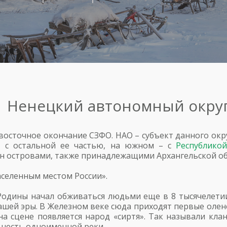
Ненецкий автономный окру
восточное окончание СЗФО. НАО – субъект данного окр
т с остальной ее частью, на южном – с
Республико
ен островами, также принадлежащими Архангельской об
селенным местом России».
Родины начал обживаться людьми еще в 8 тысячелетии
ашей эры. В Железном веке сюда приходят первые олен
на сцене появляется народ «сиртя». Так называли кла
в честь одноименной реки.