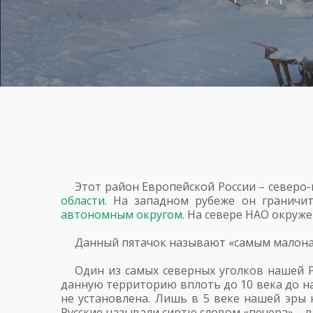
Этот район Европейской России – северо-
области
. На западном рубеже он граничи
автономным округом
. На севере НАО окруж
Данный пятачок называют «самым малона
Один из самых северных уголков нашей 
данную территорию вплоть до 10 века до н
не установлена. Лишь в 5 веке нашей эры 
Русские называли сиртю словом «печера» – 