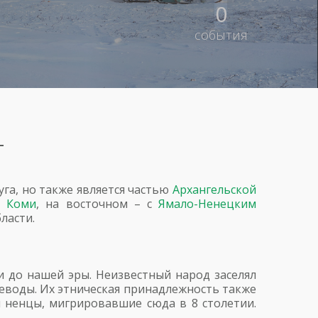
0
события
г
уга, но также является частью
Архангельской
й Коми
, на восточном – с
Ямало-Ненецким
ласти.
 до нашей эры. Неизвестный народ заселял
еводы. Их этническая принадлежность также
н ненцы, мигрировавшие сюда в 8 столетии.