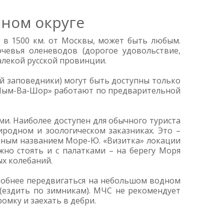
ном округе
 в 1500 км. от Москвы, может быть любым.
евья оленеводов (дорогое удовольствие,
алекой русской провинции.
й заповедники) могут быть доступны только
«Пым-Ва-Шор» работают по предварительной
и. Наиболее доступен для обычного туриста
иродном и зоологическом заказниках. Это –
очным названием Море-Ю. «Визитка» локации
жно стоять и с палатками – на берегу Моря
х колебаний.
удобнее передвигаться на небольшом водном
 (ездить по зимникам). МЧС не рекомендует
омку и заехать в дебри.