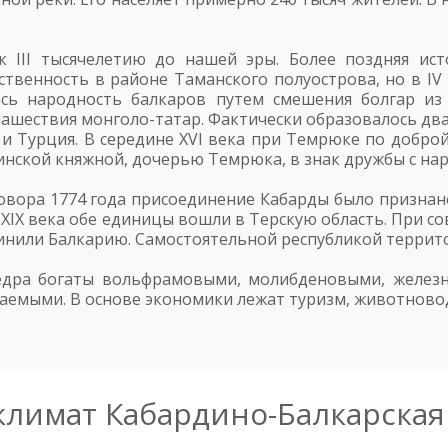
к III тысячелетию до нашей эры. Более поздняя ист
ственность в районе Таманского полуострова, но в IV
сь народность балкаров путем смешения болгар из
от нашествия монголо-татар. Фактически образовалось дв
и Турция. В середине XVI века при Темрюке по доброй
динской княжной, дочерью Темрюка, в знак дружбы с н
овора 1774 года присоединение Кабарды было признано
м XIX века обе единицы вошли в Терскую область. При 
динили Балкарию. Самостоятельной республикой террито
дра богаты вольфрамовыми, молибденовыми, железн
аемыми. В основе экономики лежат туризм, животновод
климат Кабардино-Балкарская