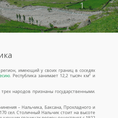
1
события
ика
 регион, имеющий у своих границ в соседях
есию
. Республика занимает 12,2 тысяч км² и
х трех народов признаны государственными.
инения – Нальчика, Баксана, Прохладного и
170 сел. Столичный Нальчик стоит на высоте
нынешних границах регион существует с 1922