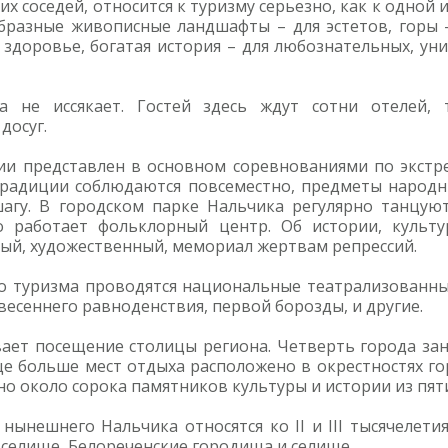
их соседей, относится к туризму серьезно, как к одной
ообразные живописные ландшафты – для эстетов, горы 
доровье, богатая история – для любознательных, ун
 не иссякает. Гостей здесь ждут сотни отелей, т
досуг.
и представлен в основном соревнованиями по экстр
традиции соблюдаются повсеместно, предметы народны
гу. В городском парке Нальчика регулярно танцуют
о работает фольклорный центр. Об истории, культу
ный, художественный, мемориал жертвам репрессий.
го туризма проводятся национальные театрализованны
весеннего равноденствия, первой борозды, и другие.
ает посещение столицы региона. Четверть города зан
е больше мест отдыха расположено в окрестностях го
но около сорока памятников культуры и истории из пят
ынешнего Нальчика относятся ко II и III тысячелетия
 селище, Белореченские городища и селище.