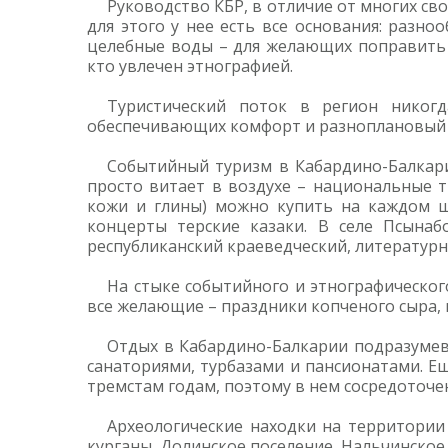
Руководство КБР, в отличие от многих сво
для этого у нее есть все основания: разн
целебные воды – для желающих поправить з
кто увлечен этнографией.
Туристический поток в регион никогда
обеспечивающих комфорт и разноплановый 
Событийный туризм в Кабардино-Балкари
просто витает в воздухе – национальные 
кожи и глины) можно купить на каждом ша
концерты терские казаки. В селе Псынаб
республиканский краеведческий, литератур
На стыке событийного и этнографическо
все желающие – праздники копченого сыра, 
Отдых в Кабардино-Балкарии подразумев
санаториями, турбазами и пансионатами. Ещ
тремстам годам, поэтому в нем сосредоточе
Археологические находки на территории н
курганы, Долинское поселение, Нальчинское