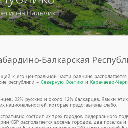
региона
Нальчик
абардино-Балкарская Республ
ющей к его центральной части равнине располагается
ские республики –
Северную Осетию
и
Карачаево-Черк
нцев, 22% русских и около 12% балкарцев. Языки эти
их национальностей, которые представлены слабо.
стративно состоит их трех городов федерального подч
ии КБР располагается восемь городов, два поселка и 
ной реки. Его населяет примерно 240 тысяч жителей. В 