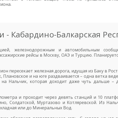
иона.
и - Кабардино-Балкарская Рес
ацией, железнодорожным и автомобильным сообще
ссажирские рейсы в Москву, ОАЭ и Турцию. Планирует
ион пересекает железная дорога, идущая из Баку в Рос
к, Плановское и на юге раздваивается – одна ветка вед
а на Нальчик, которая доходит даже чуть дальше – 
илометра и проходит через девять станций и 10 платф
ино, Солдатской, Муртазово и Котляревской. Из Нал
хладная или до Минеральных Вод.