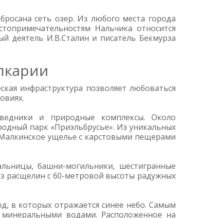
бросана сеть озер. Из любого места города
остопримечательностям Нальчика относится
й деятель И.В.Сталин и писатель Бекмурза
лкарии
ская инфраструктура позволяет любоваться
овиях.
оведники и природные комплексы. Около
иродный парк «Приэльбрусье». Из уникальных
 Малкинское ущелье с карстовыми пещерами
альницы, башни-могильники, шестигранные
из расщелин с 60-метровой высоты радужных
од, в которых отражается синее небо. Самым
 минеральными водами. Расположенное на