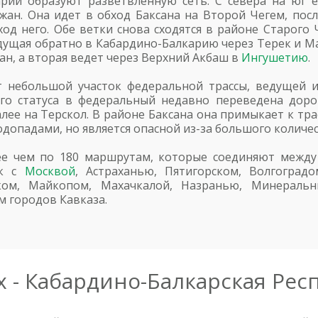
ии образуют разветвленную сеть. С севера на юг ее
жан. Она идет в обход Баксана на Второй Чегем, посл
ход него. Обе ветки снова сходятся в районе Старого Ч
дущая обратно в Кабардино-Балкарию через Терек и М
дан, а вторая ведет через Верхний Акбаш в
Ингушетию
.
т небольшой участок федеральной трассы, ведущей и
го статуса в федеральный недавно переведена дорог
лее на Терскол. В районе Баксана она примыкает к тра
допадами, но является опасной из-за большого количе
ее чем по 180 маршрутам, которые соединяют между 
ик с
Москвой
, Астраханью, Пятигорском, Волгоградо
ском, Майкопом, Махачкалой, Назранью, Минераль
м городов Кавказа.
 - Кабардино-Балкарская Рес