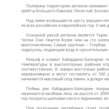
Половину территории региона занимают 
хребты Большого Кавказа: Лесистый, Боково
Над ними возвышается шесть вершин-пяти
из всех российских и европейских гор. У нее
Основной рекой региона является Терек
Чегем. Они тянутся более чем на сто килом
многочисленны. Самые крупные – Голубые, 
гидроузлы, подающие воду в оросительные 
Рельеф и климат Кабардино-Балкарии те
температуры в высокогорных районах опу
соответственно. В северо-восточных райо
неравномерно и могут составлять от 500 
начинается массовый сход лавин, а дожди ча
Поймы рек Кабардино-Балкарии покры
начинаются хвойные леса, на высоте от 200
гор покрыты шапками снега и ледниками, из
При посещении республики стоит поза