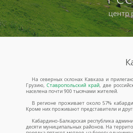
центр 
К
На северных склонах Кавказа и прилега
Грузию,
Ставропольский край
, две россий
населена почти 900 тысячами жителей.
В регионе проживает около 57% кабарди
Кроме них проживают представители и друг
Кабардино-Балкарская республика админи
десяти муниципальных районов. На территор
порядка пятисот метров на берегу одноимен