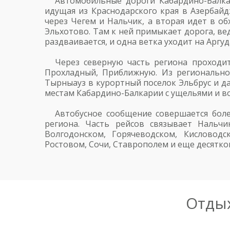
Автомобильные дороги Кабардино-Балкар
идущая из Краснодарского края в Азербайд
через Чегем и Нальчик, а вторая идет в об
Эльхотово. Там к ней примыкает дорога, ве
раздваивается, и одна ветка уходит на Аргу
Через северную часть региона проходи
Прохладный, Приближную. Из регионально
Тырныауз в курортный поселок Эльбрус и да
местам Кабардино-Балкарии с ущельями и во
Автобусное сообщение совершается бол
региона. Часть рейсов связывает Нальч
Волгодонском, Горячеводском, Кисловод
Ростовом, Сочи, Ставрополем и еще десятко
Отдых