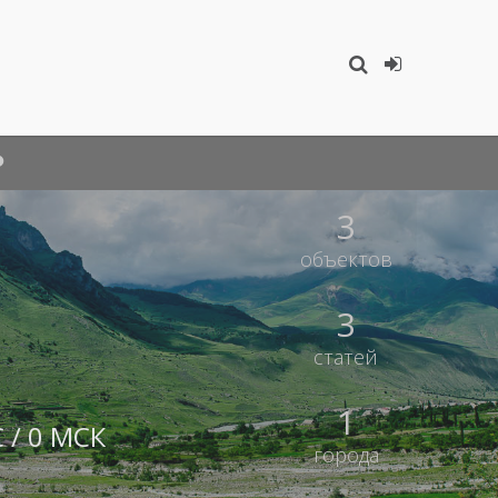
3
объектов
3
статей
1
 / 0 МСК
города