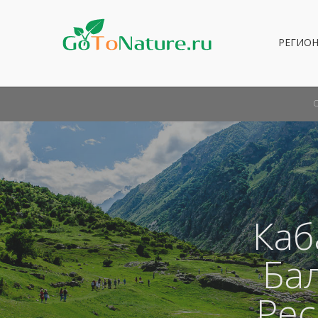
РЕГИО
Каб
Ба
Рес