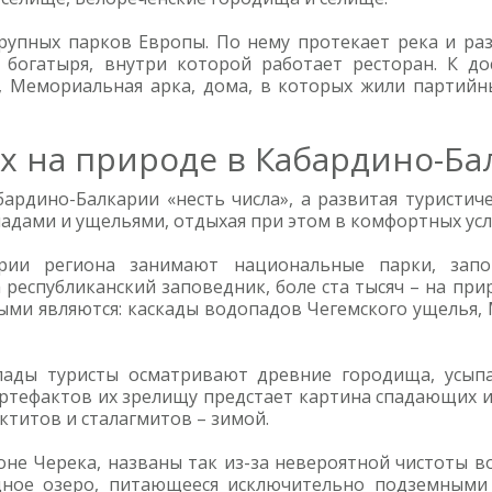
рупных парков Европы. По нему протекает река и раз
 богатыря, внутри которой работает ресторан. К д
 Мемориальная арка, дома, в которых жили партийны
х на природе в Кабардино-Ба
рдино-Балкарии «несть числа», а развитая туристиче
адами и ущельями, отдыхая при этом в комфортных усл
рии региона занимают национальные парки, зап
 республиканский заповедник, боле ста тысяч – на пр
ми являются: каскады водопадов Чегемского ущелья,
пады туристы осматривают древние городища, усып
артефактов их зрелищу предстает картина спадающих 
ктитов и сталагмитов – зимой.
оне Черека, названы так из-за невероятной чистоты в
одное озеро, питающееся исключительно подземными