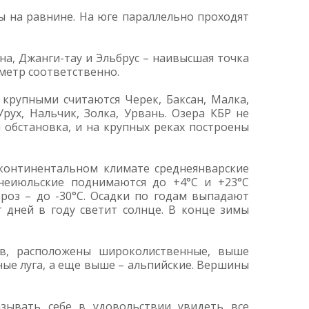
 на равнине. На юге параллельно проходят
а, Джанги-тау и Эльбрус – наивысшая точка
1метр соответственно.
крупными считаются Черек, Баксан, Малка,
Урух, Нальчик, Золка, Урвань. Озера КБР не
 обстановка, и на крупных реках построены
 континентальном климате среднеянварские
днеиюльские поднимаются до +4°С и +23°С
роз – до -30°С. Осадки по годам выпадают
 дней в году светит солнце. В конце зимы
ов, расположены широколиственные, выше
ные луга, а еще выше – альпийские. Вершины
зывать себе в удовольствии увидеть все