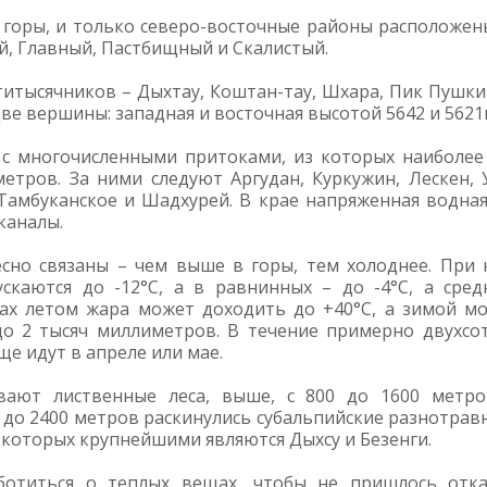
горы, и только северо-восточные районы расположены
й, Главный, Пастбищный и Скалистый.
тысячников – Дыхтау, Коштан-тау, Шхара, Пик Пушкин
 две вершины: западная и восточная высотой 5642 и 562
 с многочисленными притоками, из которых наиболее 
етров. За ними следуют Аргудан, Куркужин, Лескен, 
Тамбуканское и Шадхурей. В крае напряженная водная
каналы.
сно связаны – чем выше в горы, тем холоднее. При
скаются до -12°С, а в равнинных – до -4°С, а сре
нах летом жара может доходить до +40°С, а зимой мо
до 2 тысяч миллиметров. В течение примерно двухсот
ще идут в апреле или мае.
вают лиственные леса, выше, с 800 до 1600 метр
0 до 2400 метров раскинулись субальпийские разнотрав
 которых крупнейшими являются Дыхсу и Безенги.
ботиться о теплых вещах, чтобы не пришлось отка