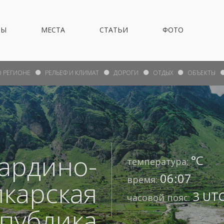
НЫ
МЕСТА
СТАТЬИ
ФОТО
О РЕГИОНЕ
РЕЛЬЕФ И КЛИМАТ
ДОРОГИ
ОТДЫХ
ОБЪЕКТЫ
ардино-
°С
температура:
06:07
время:
лкарская
3 UTC
часовой пояс:
публика