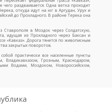
 пересекает федеральная трасса «Кавказ»,
е чего раздваивается. Одна ветка проходит
ерека, откуда идут на юг в Аргудан, Урух и
айский до Прохладного. В районе Терека она
з Ставрополя в Моздок через Солдатскую,
а, идущая из Прохладного через Баксан и
ссе «Кавказ». Дорога тянется по живописным
ства закрытых поворотов.
собой практически все населенные пункты
м, Владикавказом, Грозным, Краснодаром,
ными Водами, Моздоком, Новороссийском,
публика