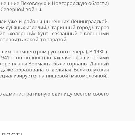
ынешние Псковскую и Новгородскую области)
 Северной войны.
дили уже и районы нынешних Ленинградской,
ем лубяных изделий. Старинный город Старая
дит «холерный» бунт, связанный с военными
отравить какой-то заразой.
шим промцентром русского севера). В 1930 г.
1941 г. он полностью захвачен фашистскими
скоре планы Вермахта были сорваны. Данный
 даже образована отдельная Великолукская
пециализируется на пищевой (мясомолочной),
ную административную единицу местом своего
бласть