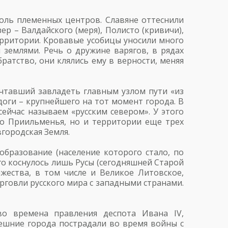
роль племенных центров. Славяне оттеснили
р – Валдайского (меря), Полисто (кривичи),
ерритории. Кровавые усобицы уносили много
землями. Речь о дружине варягов, в рядах
ратство, они клялись ему в верности, меняя
ечтавший завладеть главным узлом пути «из
доги – крупнейшего на тот момент города. В
ейчас называем «русским севером». У этого
ко Приильменья, но и территории еще трех
городская Земля.
 образование (население которого стало, по
го коснулось лишь Русы (сегодняшней Старой
яжества, в том числе и Великое Литовское,
рговли русского мира с западными странами.
во времена правления деспота Ивана IV,
дешние города пострадали во время войны с