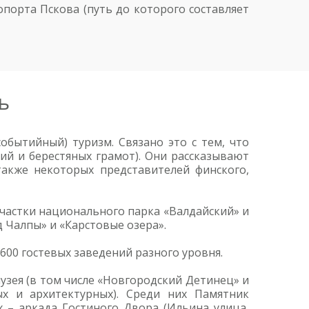
порта Пскова (путь до которого составляет
ь
бытийный) туризм. Связано это с тем, что
ий и берестяных грамот). Они рассказывают
также некоторых представителей финского,
частки национального парка «Валдайский» и
 Чалпы» и «Карстовые озера».
600 гостевых заведений разного уровня.
музея (в том числе «Новгородский Детинец» и
ых и архитектурных). Среди них Памятник
 – аркада Гостиного Двора (Ильина улица,