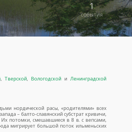
1
события
й
,
Тверской
,
Вологодской
и
Ленинградской
ьми нордической расы, «родителями» всех
-запада – балто-славянский субстрат кривичи,
 Их потомки, смешавшиеся в 8 в. с вепсами,
 сюда мигрирует большой поток ильменьских