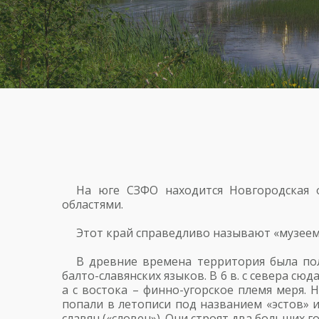
На юге СЗФО находится Новгородская 
областями.
Этот край справедливо называют «музеем 
В древние времена территория была по
балто-славянских языков. В 6 в. с севера сю
а с востока – финно-угорское племя меря. 
попали в летописи под названием «эстов» 
славян («словен»). Они строят два больших 