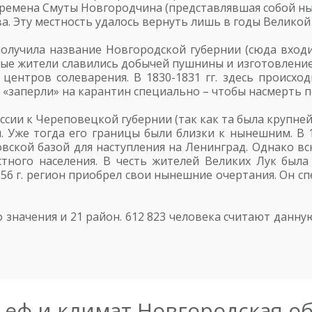
ремена Смуты Новгородчина (представлявшая собой н
. Эту местность удалось вернуть лишь в годы Великой
 получила название Новгородской губернии (сюда вхо
ные жители славились добычей пушнины и изготовлени
центров солеварения. В 1830-1831 гг. здесь происхо
о «заперли» на карантин специально – чтобы насмерть п
сии к Череповецкой губернии (так как та была крупней
. Уже тогда его границы были близки к нынешним. В 
овской базой для наступления на Ленинград. Однако в
стного населения. В честь жителей Великих Лук была
56 г. регион приобрел свои нынешние очертания. Он с
го значения и 21 район. 612 823 человека считают дан
ьеф и климат Новгородская о