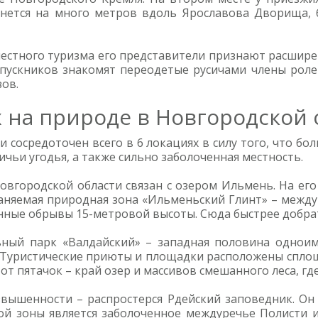
тянется на много метров вдоль Ярославова Дворища,
стного туризма его представители признают расширен
тпускников знакомят переодетые русичами члены рол
ов.
 на природе в Новгородской 
 сосредоточен всего в 6 локациях в силу того, что б
чьи угодья, а также сильно заболоченная местность.
овгородской области связан с озером Ильмень. На его
раняемая природная зона «Ильменьский Глинт» – межд
нные обрывы 15-метровой высоты. Сюда быстрее добрать
ьный парк «Валдайский» – западная половина одноим
. Туристические приюты и площадки расположены сплош
Этот пятачок – край озер и массивов смешанного леса, 
вышенности – распростерся Рдейский заповедник. Он 
й зоны является заболоченное междуречье Полисти и Л