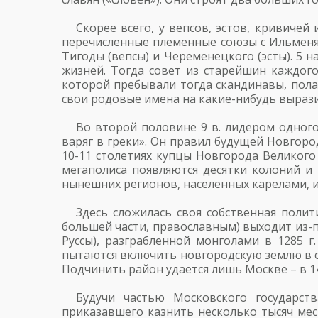
Скорее всего, у вепсов, эстов, кривиче
перечисленные племенные союзы с Ильменя, 
Тигоды (вепсы) и Череменецкого (эсты). 5
жизней. Тогда совет из старейшин каждог
которой пребывали тогда скандинавы, полаб
свои родовые имена на какие-нибудь выраз
Во второй половине 9 в. лидером одног
варяг в греки». Он правил будущей Новгоро
10-11 столетиях купцы Новгорода Великого
мегаполиса появляются десятки колоний и
нынешних регионов, населенных карелами, и
Здесь сложилась своя собственная полит
большей части, православным) выходит из-п
Руссы), разграбленной монголами в 1285 г
пытаются включить новгородскую землю в св
Подчинить район удается лишь Москве – в 14
Будучи частью Московского государст
приказавшего казнить несколько тысяч мес