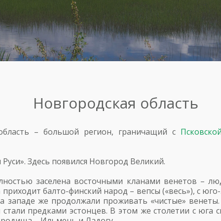
Новгородская область
область – большой регион, граничащий с
Псковско
Руси». Здесь появился Новгород Великий.
лностью заселена восточными кланами венетов – люд
да приходит балто-финский народ – вепсы («весь»), с юго
На западе же продолжали проживать «чистые» венеты.
и стали предками эстонцев. В этом же столетии с юга
городища – Ильмень и Ладогу.