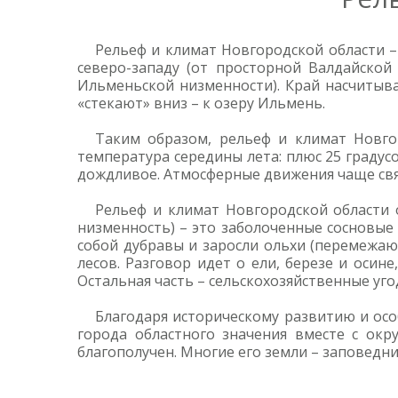
Рельеф и климат Новгородской области 
северо-западу (от просторной Валдайско
Ильменьской низменности). Край насчитыва
«стекают» вниз – к озеру Ильмень.
Таким образом, рельеф и климат Новгор
температура середины лета: плюс 25 градус
дождливое. Атмосферные движения чаще свя
Рельеф и климат Новгородской области 
низменность) – это заболоченные сосновые
собой дубравы и заросли ольхи (перемежаю
лесов. Разговор идет о ели, березе и осин
Остальная часть – сельскохозяйственные уго
Благодаря историческому развитию и ос
города областного значения вместе с окру
благополучен. Многие его земли – заповедни