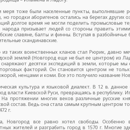
й и меря тоже были населенные пункты, выполнявшие 
но городки аборигенов остались на берегах других озе
 наций долгое время не могли поделить промысловые т
о народа призывает людей со стороны править этими 
ские славяне, балты и финны. Вступая в разбойничье б
ительные скандинавские.
о из таких воинственных кланов стал Рюрик, давно м
дской землей (Новгород еще не был ее центром) из Ла
 снаряжают десятки экспедиций в земли, которые мы с
 торговых факторий. Он становится центром не толь
жорой, ненцами и коми. Все это получило название Нов
ическая культура и языковой диалект. В 12 в. данное
од власти Киевской Руси, превращаясь в республику. И
. На протяжении многих веков различные русские кн
ой состав. Ведь она стала самым крупным центром то
72 г.
ва, Новгород все равно хотел свободы. Особенно 
тных жителей и разграбить город в 1570 г. Многие з