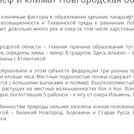
– ключевые факторы в образовании здешних ландшафто
й возвышенности и Тихвинской гряды к равнинам Лов
ет довольно много рек и озер (в том числе карстовых
одской области – главная причина образования тут
ов, середины зимы: – минус 8 градусов. Здесь влажно –
заны с Атлантикой.
образовали в этом субъекте федерации три разных п
 и еловые леса. Местные подзолистые почвы содержат 
тся с большими выпасами и полями). Высокохолмисты
е, растущих на местных возвышенностях бок о бок. В
дья, поглотившие 5 районов – к югу от озера Ильмень.
обенностям природы сильнее заселена южная половина
гой – Великий Новгород, Боровичи и Старая Русса. 
ки.