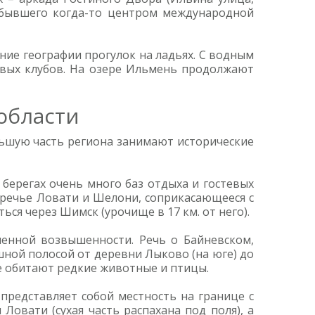
 бывшего когда-то центром международной
ие географии прогулок на ладьях. С водным
евых клубов. На озере Ильмень продолжают
области
ольшую часть региона занимают исторические
 берегах очень много баз отдыха и гостевых
уречье Ловати и Шелони, соприкасающееся с
ся через Шимск (урочище в 17 км. от него).
енной возвышенности. Речь о Байневском,
ной полосой от деревни Лыково (на юге) до
где обитают редкие животные и птицы.
представляет собой местность на границе с
овати (сухая часть распахана под поля), а