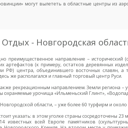
овинции» могут вылететь в областные центры из аэро
Отдых - Новгородская област
но преимущественное направление – исторический (со
их артефактов (к примеру, остатков деревянных издел
и РФ) центра, объединившего восточных славян, а 
десь же располагался и главный торговый центр Руси.
также рекреационным направлением. Земли региона – у
ны охраняемые урочища «Ильменьский Глинт», «Водопад
овгородской области, – уже более 60 турфирм и около 
тоит указать: в этом уголке страны сосредоточены 23 
 14 известных всей Европе памятников (скульптурн
е Новгородского Кремля. На втором месте у приезжих