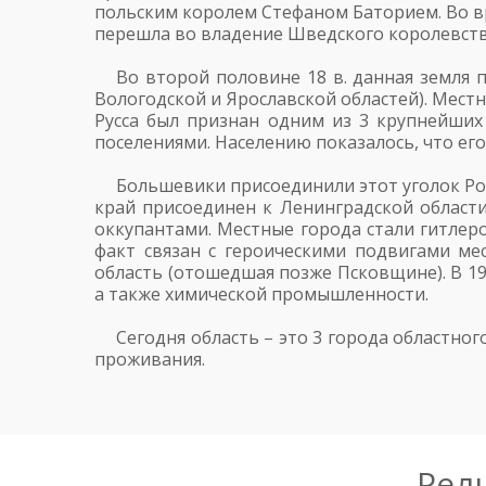
польским королем Стефаном Баторием. Во в
перешла во владение Шведского королевства
Во второй половине 18 в. данная земля
Вологодской и Ярославской областей). Мест
Русса был признан одним из 3 крупнейших 
поселениями. Населению показалось, что ег
Большевики присоединили этот уголок Рос
край присоединен к Ленинградской области
оккупантами. Местные города стали гитлер
факт связан с героическими подвигами ме
область (отошедшая позже Псковщине). В 19
а также химической промышленности.
Сегодня область – это 3 города областно
проживания.
Рел