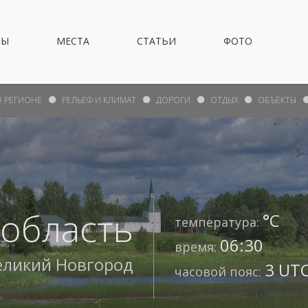
НЫ
МЕСТА
СТАТЬИ
ФОТО
О РЕГИОНЕ
РЕЛЬЕФ И КЛИМАТ
ДОРОГИ
ОТДЫХ
ОБЪЕКТЫ
 область
°С
температура:
06:30
время:
еликий Новгород
3 UTC
часовой пояс: