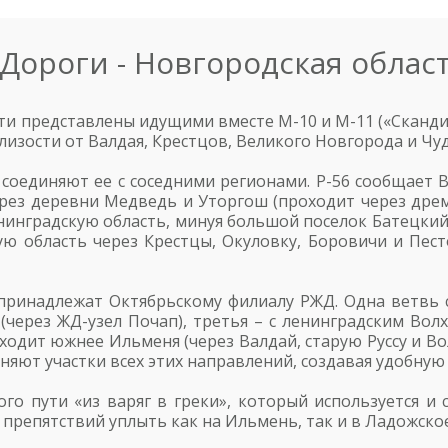
Дороги - Новгородская облас
и представлены идущими вместе М-10 и М-11 («Скандин
лизости от Валдая, Крестцов, Великого Новгорода и Чу
соединяют ее с соседними регионами. Р-56 сообщает 
через деревни Медведь и Уторгош (проходит через дре
инградскую область, минуя большой поселок Батецкий
ую область через Крестцы, Окуловку, Боровичи и Пес
принадлежат Октябрьскому филиалу РЖД. Одна ветвь с
 (через ЖД-узел Почап), третья – с ленинградским Вол
оходит южнее Ильменя (через Валдай, старую Руссу и Во
няют участки всех этих направлений, создавая удобную
го пути «из варяг в греки», который используется и 
препятствий уплыть как на Ильмень, так и в Ладожское