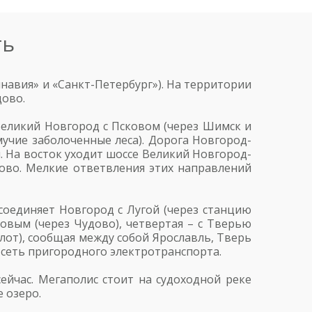
ть
авия» и «Санкт-Петербург»). На территории
дово.
Великий Новгород с Псковом (через Шимск и
мучие заболоченные леса). Дорога Новгород-
. На восток уходит шоссе Великий Новгород-
тово. Мелкие ответвления этих направлений
оединяет Новгород с Лугой (через станцию
ховым (через Чудово), четвертая – с Тверью
лот), сообщая между собой Ярославль, Тверь
 сеть пригородного электротранспорта.
сейчас. Мегаполис стоит на судоходной реке
 озеро.