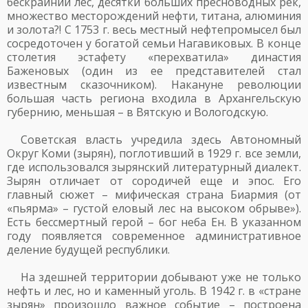
бескрайний лес, десятки больших пресноводных рек,
множество месторождений нефти, титана, алюминия
и золота?! С 1753 г. весь местный нефтепромысел был
сосредоточен у богатой семьи Нагавиковых. В конце
столетия эстафету «перехватила» династия
Баженовых (один из ее представителей стал
известным сказочником). Накануне революции
большая часть региона входила в Архангельскую
губернию, меньшая – в Вятскую и Вологодскую.
Советская власть учредила здесь Автономный
Округ Коми (зырян), поглотивший в 1929 г. все земли,
где использовался зырянский литературный диалект.
Зырян отличает от сородичей еще и эпос. Его
главный сюжет – мифическая страна Биармия (от
«пьярма» – густой еловый лес на высоком обрыве»).
Есть бессмертный герой – бог неба Ен. В указанном
году появляется современное административное
деление будущей республики.
На здешней территории добывают уже не только
нефть и лес, но и каменный уголь. В 1942 г. в «стране
зырян» произошло важное событие – построена