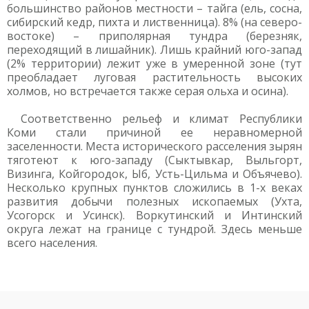
большинство районов местности – тайга (ель, сосна,
сибирский кедр, пихта и лиственница). 8% (на северо-
востоке) – приполярная тундра (березняк,
переходящий в лишайник). Лишь крайний юго-запад
(2% территории) лежит уже в умеренной зоне (тут
преобладает луговая растительность высоких
холмов, но встречается также серая ольха и осина).
Соответственно рельеф и климат Республики
Коми стали причиной ее неравномерной
заселенности. Места исторического расселения зырян
тяготеют к юго-западу (Сыктывкар, Выльгорт,
Визинга, Койгородок, Ыб, Усть-Цильма и Объячево).
Несколько крупных пунктов сложились в 1-х веках
развития добычи полезных ископаемых (Ухта,
Усогорск и Усинск). Воркутинский и Интинский
округа лежат на границе с тундрой. Здесь меньше
всего населения.