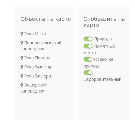
Объекты на карте
Отобразить на
карте
Река Илыч
Природа
Печоро-Илычский
Памятные
заповедник
места
Река Печора
Отдых на
природе
Река Вычегда
Река Вишера
Оздоровительный
Вишерский
отдых
заповедник
Религия
Археология
Транспорт