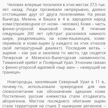
Человек впервые поселился в этих местах 37,5 тыс.
лет назад. Люди проживали непрерывно, далеко
отстоящими друг от друга поселениями. На реках
Вычегда, Мезень и Вашка в 4 в. зародился народ
коми (производное от «ком» - человек). Коми – часть
финно-угорской языковой семьи. В течение
следующих 200 лет субстрат расселился намного
шире, разделившись на коми-язьвинцев, коми-
пермяков и коми-зырян (у каждого из этих этносов
свой литературный диалект). Последняя ветвь –
зыряне – как раз и заселила то место, где сходятся
Печерская и Мезенско-Вычегодская низменности,
Тиманский хребет и Полярный Урал. Этноним связан
с финно-угорской идиомой «зыр аан» – «живущий на
границе».
Новгородцы, заселявшие Северный Урал в 11 в.,
почему-то, использовали чужеродное для них
словосочетание как обозначение здешних коми.
Постепенно русские княжества стали отодвигать
аборигенов. Местом последнего обитания зырян
стала территория на стыке 3 нынешних регионов –