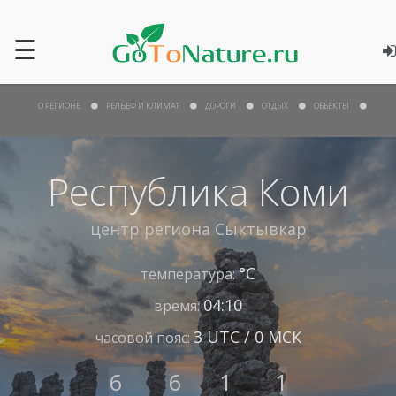
☰
О РЕГИОНЕ
РЕЛЬЕФ И КЛИМАТ
ДОРОГИ
ОТДЫХ
ОБЪЕКТЫ
Республика Коми
центр региона
Сыктывкар
°С
температура:
04:10
время:
3 UTC / 0 МСК
часовой пояс:
6
6
1
1