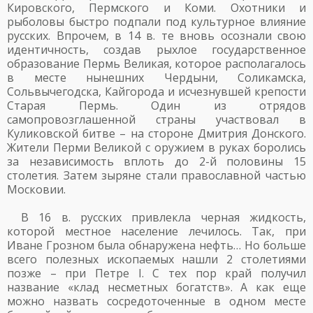
Кировского, Пермского и Коми. Охотники и
рыболовы быстро подпали под культурное влияние
русских. Впрочем, в 14 в. те вновь осознали свою
идентичность, создав рыхлое государственное
образование Пермь Великая, которое располагалось
в месте нынешних Чердыни, Соликамска,
Сольвычегодска, Кайгорода и исчезнувшей крепости
Старая Пермь. Один из отрядов
самопровозглашенной страны участвовал в
Куликовской битве – на стороне Дмитрия Донского.
Жители Перми Великой с оружием в руках боролись
за независимость вплоть до 2-й половины 15
столетия. Затем зыряне стали православной частью
Московии.
В 16 в. русских привлекла черная жидкость,
которой местное население лечилось. Так, при
Иване Грозном была обнаружена нефть… Но больше
всего полезных ископаемых нашли 2 столетиями
позже – при Петре I. С тех пор край получил
название «клад несметных богатств». А как еще
можно назвать сосредоточенные в одном месте