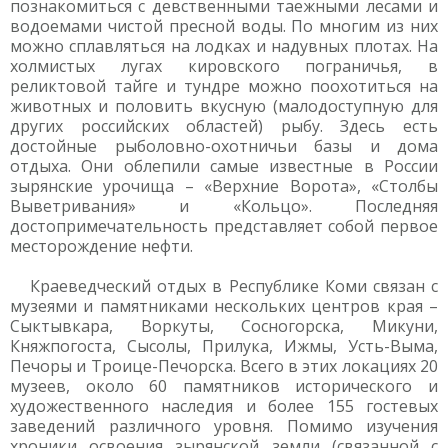
познакомиться с девственными таежными лесами и
водоемами чистой пресной воды. По многим из них
можно сплавляться на лодках и надувных плотах. На
холмистых лугах кировского пограничья, в
реликтовой тайге и тундре можно поохотиться на
животных и половить вкусную (малодоступную для
других российских областей) рыбу. Здесь есть
достойные рыболовно-охотничьи базы и дома
отдыха. Они облепили самые известные в России
зырянские урочища – «Верхние Ворота», «Столбы
Выветривания» и «Кольцо». Последняя
достопримечательность представляет собой первое
месторождение нефти.
Краеведческий отдых в Республике Коми связан с
музеями и памятниками нескольких центров края –
Сыктывкара, Воркуты, Сосногорска, Микуни,
Княжпогоста, Сысолы, Прилука, Ижмы, Усть-Выма,
Печоры и Троице-Печорска. Всего в этих локациях 20
музеев, около 60 памятников исторического и
художественного наследия и более 155 гостевых
заведений различного уровня. Помимо изучения
хроники освоения зырянской земли (связанной с