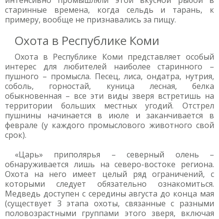
интенсивно промышляли этой вкусной рыбой в
старинные времена, когда сельдь и тарань, к
примеру, вообще не признавались за пищу.
Охота в Республике Коми
Охота в Республике Коми представляет особый
интерес для любителей наиболее старинного –
пушного – промысла. Песец, лиса, ондатра, нутрия,
соболь, горностай, куница лесная, белка
обыкновенная – все эти виды зверя встретишь на
территории больших местных угодий. Отстрел
пушнины начинается в июле и заканчивается в
феврале (у каждого промыслового животного свой
срок).
«Царь» приполярья – северный олень –
обнаруживается лишь на северо-востоке региона.
Охота на него имеет целый ряд ограничений, с
которыми следует обязательно ознакомиться.
Медведь доступен с середины августа до конца мая
(существует 3 этапа охоты, связанные с разными
половозрастными группами этого зверя, включая