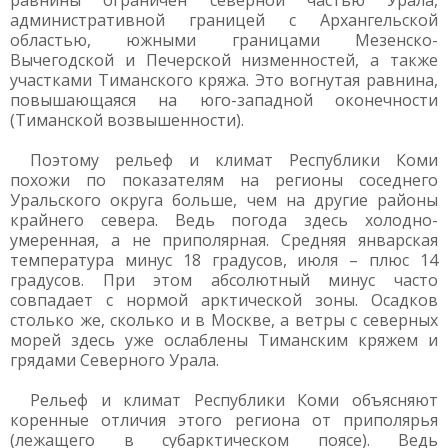
равнины ограничен северной частью Урала,
административной границей с Архангельской
областью, южными границами Мезенско-
Вычегодской и Печерской низменностей, а также
участками Тиманского кряжа. Это вогнутая равнина,
повышающаяся на юго-западной оконечности
(Тиманской возвышенности).
Поэтому рельеф и климат Республики Коми
похожи по показателям на регионы соседнего
Уральского округа больше, чем на другие районы
крайнего севера. Ведь погода здесь холодно-
умеренная, а не приполярная. Средняя январская
температура минус 18 градусов, июля – плюс 14
градусов. При этом абсолютный минус часто
совпадает с нормой арктической зоны. Осадков
столько же, сколько и в Москве, а ветры с северных
морей здесь уже ослаблены Тиманским кряжем и
грядами Северного Урала.
Рельеф и климат Республики Коми объясняют
коренные отличия этого региона от приполярья
(лежащего в субарктическом поясе). Ведь