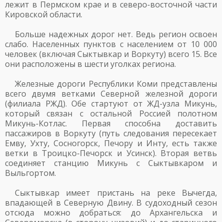
лежит в Пермском крае и в северо-восточной части
Кировской области.
Больше надежных дорог нет. Ведь регион освоен
слабо. Населенных пунктов с населением от 10 000
человек (включая Сыктывкар и Воркуту) всего 15. Все
они расположены в шести уголках региона.
Железные дороги Республики Коми представлены
всего двумя ветками Северной железной дороги
(филиала РЖД). Обе стартуют от ЖД-узла Микунь,
который связан с остальной Россией полотном
Микунь-Котлас. Первая способна доставить
пассажиров в Воркуту (путь следования пересекает
Емву, Ухту, Сосногорск, Печору и Инту, есть также
ветки в Троицко-Печорск и Усинск). Вторая ветвь
соединяет станцию Микунь с Сыктывкаром и
Выльгортом.
Сыктывкар имеет пристань на реке Вычегда,
впадающей в Северную Двину. В судоходный сезон
отсюда можно добраться: до Архангельска и