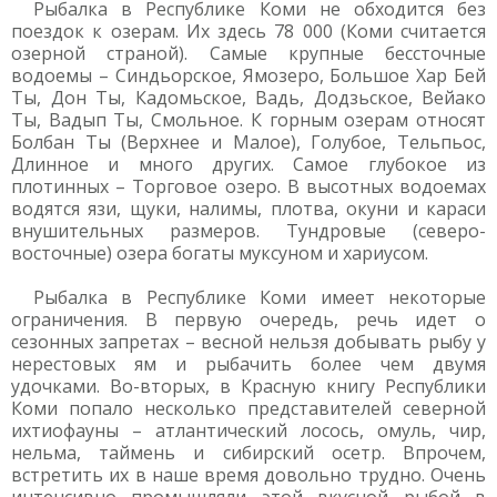
Рыбалка в Республике Коми не обходится без
поездок к озерам. Их здесь 78 000 (Коми считается
озерной страной). Самые крупные бессточные
водоемы – Синдьорское, Ямозеро, Большое Хар Бей
Ты, Дон Ты, Кадомьское, Вадь, Додзьское, Вейако
Ты, Вадып Ты, Смольное. К горным озерам относят
Болбан Ты (Верхнее и Малое), Голубое, Тельпьос,
Длинное и много других. Самое глубокое из
плотинных – Торговое озеро. В высотных водоемах
водятся язи, щуки, налимы, плотва, окуни и караси
внушительных размеров. Тундровые (северо-
восточные) озера богаты муксуном и хариусом.
Рыбалка в Республике Коми имеет некоторые
ограничения. В первую очередь, речь идет о
сезонных запретах – весной нельзя добывать рыбу у
нерестовых ям и рыбачить более чем двумя
удочками. Во-вторых, в Красную книгу Республики
Коми попало несколько представителей северной
ихтиофауны – атлантический лосось, омуль, чир,
нельма, таймень и сибирский осетр. Впрочем,
встретить их в наше время довольно трудно. Очень