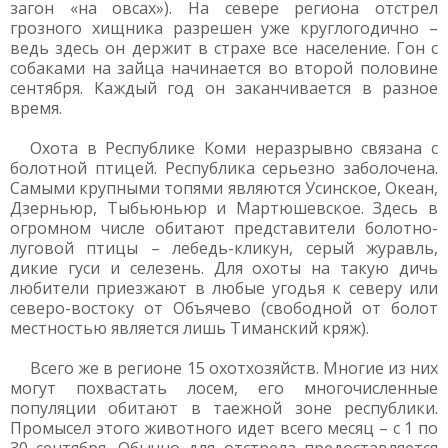
загон «на овсах»). На севере региона отстрел
грозного хищника разрешен уже круглогодично –
ведь здесь он держит в страхе все население. Гон с
собаками на зайца начинается во второй половине
сентября. Каждый год он заканчивается в разное
время.
Охота в Республике Коми неразрывно связана с
болотной птицей. Республика серьезно заболочена.
Самыми крупными топями являются Усинское, Океан,
Дзерньюр, Тыбьюньюр и Мартюшевское. Здесь в
огромном числе обитают представители болотно-
луговой птицы – лебедь-кликун, серый журавль,
дикие гуси и селезень. Для охоты на такую дичь
любители приезжают в любые угодья к северу или
северо-востоку от Объячево (свободной от болот
местностью является лишь Тиманский кряж).
Всего же в регионе 15 охотхозяйств. Многие из них
могут похвастать лосем, его многочисленные
популяции обитают в таежной зоне республики.
Промысел этого животного идет всего месяц – с 1 по