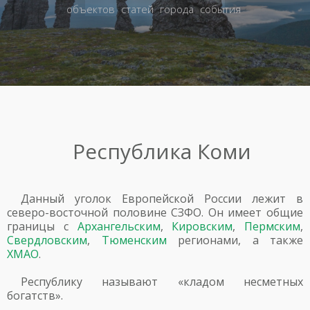
объектов
статей
города
события
Республика Коми
Данный уголок Европейской России лежит в
северо-восточной половине СЗФО. Он имеет общие
границы с
Архангельским
,
Кировским
,
Пермским
,
Свердловским
,
Тюменским
регионами, а также
ХМАО
.
Республику называют «кладом несметных
богатств».