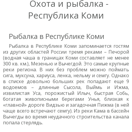
Охота и рыбалка -
Республика Коми
Рыбалка в Республике Коми
Рыбалка в Республике Коми запоминается гостям
из других областей России тремя реками – Печорой
(водная чаша в границах Коми составляет не менее
300 кв. км.), Мезенью и Вычегдой. Это самые крупные
реки региона. В них без проблем можно поймать
сига, муксуна, хариуса, ленка, нельму и семгу. Однако
в списке довольно больших рек попадают еще 9
водоемов – длинные Сысола, Выймь и Ижма,
извилистая Уса, порожистый Илыч, быстрая Собь,
богатая живописными берегами Унья, близкая к
«главной» дороге Видзью и загадочная Пижма (в ней
чаще всего встречают семгу). Из реки Кама в бассейн
Вычегды во время неудачного строительства канала
попала стерлядь.