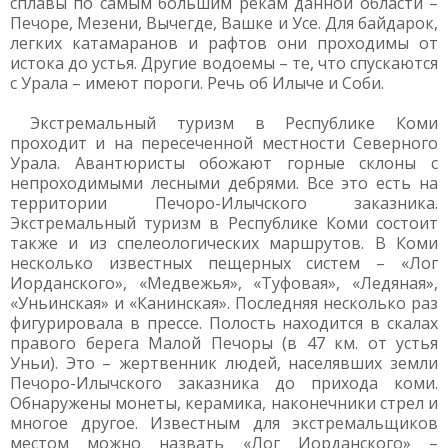
сплавы по самым большим рекам данной области –
Печоре, Мезени, Вычегде, Вашке и Усе. Для байдарок,
легких катамаранов и рафтов они проходимы от
истока до устья. Другие водоемы – те, что спускаются
с Урала – имеют пороги. Речь об Илыче и Соби.
Экстремальный туризм в Республике Коми
проходит и на пересеченной местности Северного
Урала. Авантюристы обожают горные склоны с
непроходимыми лесными дебрями. Все это есть на
территории Печоро-Илычского заказника.
Экстремальный туризм в Республике Коми состоит
также и из спелеологических маршрутов. В Коми
несколько известных пещерных систем – «Лог
Иорданского», «Медвежья», «Туфовая», «Ледяная»,
«Уньинская» и «Канинская». Последняя несколько раз
фигурировала в прессе. Полость находится в скалах
правого берега Малой Печоры (в 47 км. от устья
Уньи). Это – жертвенник людей, населявших земли
Печоро-Илычского заказника до прихода коми.
Обнаружены монеты, керамика, наконечники стрел и
многое другое. Известным для экстремальщиков
местом можно назвать «Лог Иорданского» –