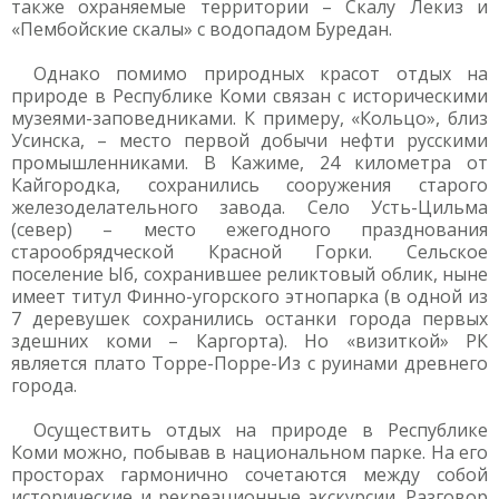
также охраняемые территории – Скалу Лекиз и
«Пембойские скалы» с водопадом Буредан.
Однако помимо природных красот отдых на
природе в Республике Коми связан с историческими
музеями-заповедниками. К примеру, «Кольцо», близ
Усинска, – место первой добычи нефти русскими
промышленниками. В Кажиме, 24 километра от
Кайгородка, сохранились сооружения старого
железоделательного завода. Село Усть-Цильма
(север) – место ежегодного празднования
старообрядческой Красной Горки. Сельское
поселение Ыб, сохранившее реликтовый облик, ныне
имеет титул Финно-угорского этнопарка (в одной из
7 деревушек сохранились останки города первых
здешних коми – Каргорта). Но «визиткой» РК
является плато Торре-Порре-Из с руинами древнего
города.
Осуществить отдых на природе в Республике
Коми можно, побывав в национальном парке. На его
просторах гармонично сочетаются между собой
исторические и рекреационные экскурсии. Разговор